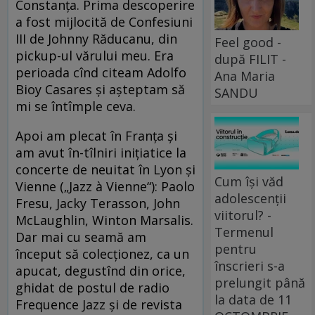
Constanţa. Prima descoperire
a fost mijlocită de Confesiuni
III de Johnny Răducanu, din
Feel good -
pickup-ul vărului meu. Era
după FILIT -
perioada cînd citeam Adolfo
Ana Maria
Bioy Casares şi aşteptam să
SANDU
mi se întîmple ceva.
Apoi am plecat în Franţa şi
am avut în-tîlniri iniţiatice la
concerte de neuitat în Lyon şi
Cum își văd
Vienne („Jazz à Vienne“): Paolo
adolescenții
Fresu, Jacky Terasson, John
viitorul? -
McLaughlin, Winton Marsalis.
Termenul
Dar mai cu seamă am
pentru
început să colecţionez, ca un
înscrieri s-a
apucat, degustînd din orice,
prelungit până
ghidat de postul de radio
la data de 11
Frequence Jazz şi de revista