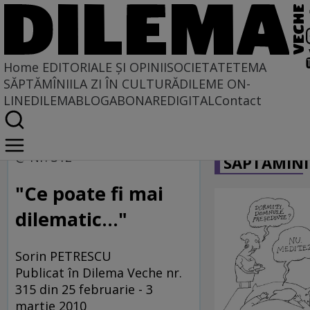
Home
EDITORIALE ȘI OPINII
SOCIETATE
TEMA
SĂPTĂMÎNII
LA ZI ÎN CULTURĂ
DILEME ON-
LINE
DILEMABLOG
ABONARE
DIGITAL
Contact
Home
CARICATU
Dilematici de pretutindeni, vă ascultăm
@ Nr. 312
SĂPTĂMÎNI
"Ce poate fi mai
dilematic..."
Sorin PETRESCU
Publicat în Dilema Veche nr.
315 din 25 februarie - 3
martie 2010