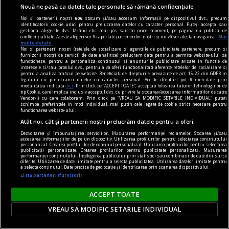
Nouă ne pasă ca datele tale personale să rămână confidențiale
Noi și partenerii noștri
606
stocăm și/sau accesăm informații pe dispozitivul dvs., precum
Actualități
identificatorii cookie unici pentru prelucrarea datelor cu caracter personal. Puteți accepta sau
gestiona alegerile dvs. făcând clic mai jos sau în orice moment, pe pagina cu politica de
Un text din 1991
confidențialitate. Aceste alegeri vor fi raportate partenerilor noștri și nu vă vor afecta navigarea.
Mai
multe detalii
Monumentele lui Brîncuşi sînt încă o dată
Noi si partenerii nostri (retelele de socializare si agentiile de publicitate partenere, precum si
furnizorii nostri de servicii de date analitice) prelucram date pentru a permite website-ului sa
nedreptăţite, iar reparaţia nu o văd posibilă…
functioneze, pentru a personaliza continutul si anunturile publicitare afisate in functie de
interesele si/sau profilul dvs., pentru a va oferi functionalitati aferente retelelor de socializare si
pentru a analiza traficul pe website. Beneficiati de drepturile prevazute de art. 15-22 din GDPR in
legatura cu prelucrarea datelor cu caracter personal. Aceste drepturi pot fi exercitate prin
modalitatea indicata
aici
. Prin click pe “ACCEPT TOATE”, acceptati folosirea tuturor Tehnologiilor de
tip Cookie, care implica inclusiv acceptul dvs. cu privire la stocarea/accesarea informatiilor de catre
Vendor-ii cu care colaboram. Prin click pe “VREAU SA MODIFIC SETARILE INDIVIDUAL” puteti
schimba preferintele in mod individual, mai putin cele legate de cookie strict necesare pentru
functionarea website-ului.
Atât noi, cât și partenerii noștri prelucrăm datele pentru a oferi:
Dezvoltarea și îmbunătățirea serviciilor. Măsurarea performanței reclamelor. Stocarea și/sau
accesarea informațiilor de pe un dispozitiv. Utilizarea profilurilor pentru selectarea conținutului
personalizat. Crearea profilurilor de conținut personalizat. Utilizarea profilurilor pentru selectarea
publicității personalizate. Crearea profilurilor pentru publicitate personalizată. Măsurarea
performanței conținutului. Înțelegerea publicului prin statistici sau combinații de date din surse
diferite. Utilizarea de date limitate pentru a selecta publicitatea. Utilizarea datelor limitate pentru
a selecta conținutul. Date precise de geolocație și identificarea prin scanarea dispozitivului.
Listă parteneri (furnizori)
ACCEPT TOATE
VREAU SA MODIFIC SETARILE INDIVIDUAL
ce ne propune?