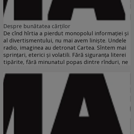
Despre bunătatea cărţilor
De cînd hîrtia a pierdut monopolul informaţiei şi
al divertismentului, nu mai avem linişte. Undele
radio, imaginea au detronat Cartea. Sîntem mai
sprinţari, eterici şi volatili. Fără siguranţa literei
tipărite, fără minunatul popas dintre rînduri, ne