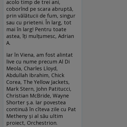
acolo timp de trei ani,
coborînd pe scara abruptă,
prin vălătucii de fum, singur
sau cu prieteni. În larg, tot
mai în larg! Pentru toate
astea, îţi mulţumesc, Adrian
A.
Iar în Viena, am fost alintat
live cu nume precum Al Di
Meola, Charles Lloyd,
Abdullah Ibrahim, Chick
Corea, The Yellow Jackets,
Mark Stern, John Patitucci,
Christian McBride, Wayne
Shorter ş.a. Iar povestea
continuă în cîteva zile cu Pat
Metheny şi al său ultim
proiect, Orchestrion.