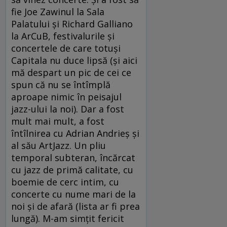
fie Joe Zawinul la Sala
Palatului şi Richard Galliano
la ArCuB, festivalurile şi
concertele de care totuşi
Capitala nu duce lipsă (şi aici
mă despart un pic de cei ce
spun că nu se întîmplă
aproape nimic în peisajul
jazz-ului la noi). Dar a fost
mult mai mult, a fost
întîlnirea cu Adrian Andrieş şi
al său ArtJazz. Un pliu
temporal subteran, încărcat
cu jazz de primă calitate, cu
boemie de cerc intim, cu
concerte cu nume mari de la
noi şi de afară (lista ar fi prea
lungă). M-am simţit fericit