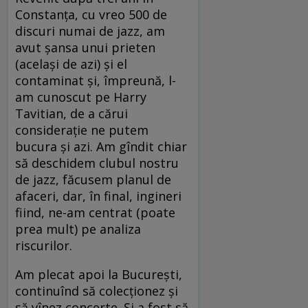
Constanţa, cu vreo 500 de
discuri numai de jazz, am
avut şansa unui prieten
(acelaşi de azi) şi el
contaminat şi, împreună, l-
am cunoscut pe Harry
Tavitian, de a cărui
consideraţie ne putem
bucura şi azi. Am gîndit chiar
să deschidem clubul nostru
de jazz, făcusem planul de
afaceri, dar, în final, ingineri
fiind, ne-am centrat (poate
prea mult) pe analiza
riscurilor.
Am plecat apoi la Bucureşti,
continuînd să colecţionez şi
să vînez concerte. Şi a fost să