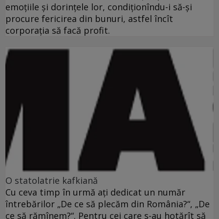
emoţiile şi dorinţele lor, condiţionîndu-i să-şi
procure fericirea din bunuri, astfel încît
corporaţia să facă profit.
O statolatrie kafkiană
Cu ceva timp în urmă aţi dedicat un număr
întrebărilor „De ce să plecăm din România?“, „De
ce să rămînem?“. Pentru cei care s-au hotărît să