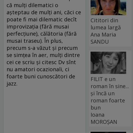
că mulţi dilematici o
aşteptau de mulţi ani, căci ce
poate fi mai dilematic decît
Cititori din
improvizaţia (fără musai
lumea largă
perfecţiune), călătoria (fără
Ana Maria
musai traseu). În plus,
SANDU
precum s-a văzut şi precum
se simţea în aer, mulţi dintre
cei ce scriu şi citesc Dv sînt
nu amatori ocazionali, ci
foarte buni cunoscători de
FILIT e un
jazz.
roman în sine...
și încă un
roman foarte
bun
Ioana
MOROȘAN