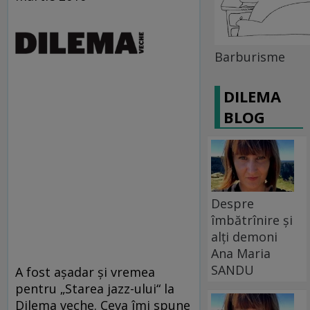
Barburisme
DILEMA
BLOG
Despre
îmbătrînire și
alți demoni
Ana Maria
SANDU
A fost aşadar şi vremea
pentru „Starea jazz-ului“ la
Dilema veche. Ceva îmi spune