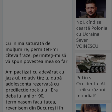
Noi, cînd se
ceartă Polonia
cu Ucraina
Sever
Cu inima saturată de
VOINESCU
mulţumire, permiteţi-mi
cîteva fraze, permiteţi-mi să
vă spun povestea mea so far.
Am pactizat cu adevărat cu
Putin și
jazz-ul, relativ tîrziu, după
Occidentul Al
adolescenţa rezervată cu
treilea război
predilecţie rock-ului. Era
mondial?
debutul anilor ’90,
terminasem facultatea,
revenisem din Bucureşti în