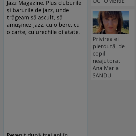
OCTOMBRIE
Jazz Magazine. Plus cluburile
şi barurile de jazz, unde
trăgeam să ascult, să
amuşinez jazz, cu o bere, cu
o carte, cu urechile dilatate.
Privirea ei
pierdută, de
copil
neajutorat
Ana Maria
SANDU
Revenit după trei ani în