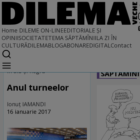
Home
DILEME ON-LINE
EDITORIALE ȘI
OPINII
SOCIETATE
TEMA SĂPTĂMÎNII
LA ZI ÎN
CULTURĂ
DILEMABLOG
ABONARE
DIGITAL
Contact
Home
CARICATU
Dileme on-line
În alb şi negru
SĂPTĂMÎNI
Anul turneelor
Ionuţ IAMANDI
16 ianuarie 2017