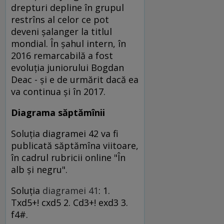
drepturi depline în grupul
restrîns al celor ce pot
deveni şalanger la titlul
mondial. În şahul intern, în
2016 remarcabilă a fost
evoluţia juniorului Bogdan
Deac - şi e de urmărit dacă ea
va continua şi în 2017.
Diagrama săptămînii
Soluția diagramei 42 va fi
publicată săptămîna viitoare,
în cadrul rubricii online "În
alb și negru".
Soluția
diagramei 41
: 1.
Txd5+! cxd5 2. Cd3+! exd3 3.
f4#.