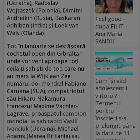
(Ucraina), Radoslav
Wojtaszek (Polonia), Dimitri
Andreikin (Rusia), Baskaran
Feel good -
Adhiban (India) și Loek van
după FILIT -
Wely (Olanda).
Ana Maria
SANDU
Tot în ianuarie se desfășoară
cochetul open din Gibraltar
unde vor veni aproape toți
ceilalți șahiști de top care nu
au mers la Wijk aan Zee:
Cum își văd
numărul doi mondial Fabiano
adolescenții
Caruana (SUA), compatriotul
viitorul? -
său Hikaru Nakamura,
Termenul
francezul Maxime Vachier-
pentru
Lagrave, proaspătul
campion
înscrieri s-a
mondial la șah rapid Vasili
prelungit până
Ivanciuk
(Ucraina), Michael
la data de 11
Adams (Marea Britanie) sau