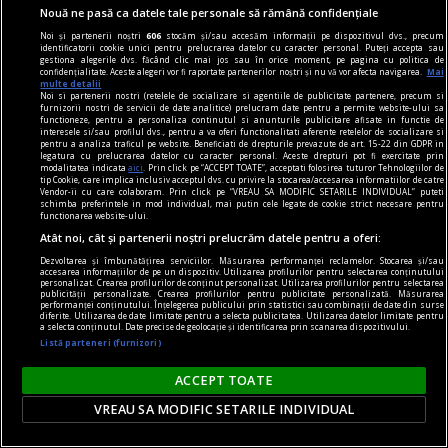
Nouă ne pasă ca datele tale personale să rămână confidențiale
Noi și partenerii noștri
606
stocăm și/sau accesăm informații pe dispozitivul dvs., precum
identificatorii cookie unici pentru prelucrarea datelor cu caracter personal. Puteți accepta sau
gestiona alegerile dvs. făcând clic mai jos sau în orice moment, pe pagina cu politica de
confidențialitate. Aceste alegeri vor fi raportate partenerilor noștri și nu vă vor afecta navigarea.
Mai
multe detalii
publicitate
Noi si partenerii nostri (retelele de socializare si agentiile de publicitate partenere, precum si
furnizorii nostri de servicii de date analitice) prelucram date pentru a permite website-ului sa
De unde vine expresia „Zarurile au fost
functioneze, pentru a personaliza continutul si anunturile publicitare afisate in functie de
interesele si/sau profilul dvs., pentru a va oferi functionalitati aferente retelelor de socializare si
aruncate"?
pentru a analiza traficul pe website. Beneficiati de drepturile prevazute de art. 15-22 din GDPR in
legatura cu prelucrarea datelor cu caracter personal. Aceste drepturi pot fi exercitate prin
„Să înceapă jocul!”.
modalitatea indicata
aici
. Prin click pe “ACCEPT TOATE”, acceptati folosirea tuturor Tehnologiilor de
tip Cookie, care implica inclusiv acceptul dvs. cu privire la stocarea/accesarea informatiilor de catre
Vendor-ii cu care colaboram. Prin click pe “VREAU SA MODIFIC SETARILE INDIVIDUAL” puteti
schimba preferintele in mod individual, mai putin cele legate de cookie strict necesare pentru
functionarea website-ului.
Atât noi, cât și partenerii noștri prelucrăm datele pentru a oferi:
Dezvoltarea și îmbunătățirea serviciilor. Măsurarea performanței reclamelor. Stocarea și/sau
accesarea informațiilor de pe un dispozitiv. Utilizarea profilurilor pentru selectarea conținutului
personalizat. Crearea profilurilor de conținut personalizat. Utilizarea profilurilor pentru selectarea
publicității personalizate. Crearea profilurilor pentru publicitate personalizată. Măsurarea
performanței conținutului. Înțelegerea publicului prin statistici sau combinații de date din surse
diferite. Utilizarea de date limitate pentru a selecta publicitatea. Utilizarea datelor limitate pentru
a selecta conținutul. Date precise de geolocație și identificarea prin scanarea dispozitivului.
Listă parteneri (furnizori)
ACCEPT TOATE
VREAU SA MODIFIC SETARILE INDIVIDUAL