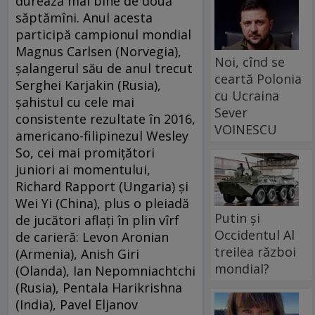
durează mai bine de două
săptămîni. Anul acesta
participă campionul mondial
Magnus Carlsen (Norvegia),
Noi, cînd se
șalangerul său de anul trecut
ceartă Polonia
Serghei Karjakin (Rusia),
cu Ucraina
șahistul cu cele mai
Sever
consistente rezultate în 2016,
VOINESCU
americano-filipinezul Wesley
So, cei mai promițători
juniori ai momentului,
Richard Rapport (Ungaria) și
Wei Yi (China), plus o pleiadă
Putin și
de jucători aflați în plin vîrf
Occidentul Al
de carieră: Levon Aronian
treilea război
(Armenia), Anish Giri
mondial?
(Olanda), Ian Nepomniachtchi
(Rusia), Pentala Harikrishna
(India), Pavel Eljanov