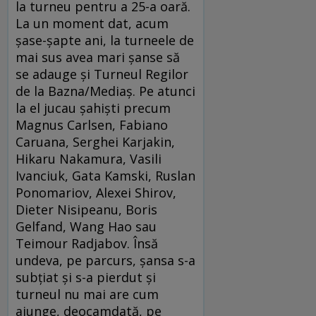
la turneu pentru a 25-a oară.
La un moment dat, acum
șase-șapte ani, la turneele de
mai sus avea mari șanse să
se adauge și Turneul Regilor
de la Bazna/Mediaș. Pe atunci
la el jucau șahiști precum
Magnus Carlsen, Fabiano
Caruana, Serghei Karjakin,
Hikaru Nakamura, Vasili
Ivanciuk, Gata Kamski, Ruslan
Ponomariov, Alexei Shirov,
Dieter Nisipeanu, Boris
Gelfand, Wang Hao sau
Teimour Radjabov. Însă
undeva, pe parcurs, șansa s-a
subțiat și s-a pierdut și
turneul nu mai are cum
ajunge, deocamdată, pe