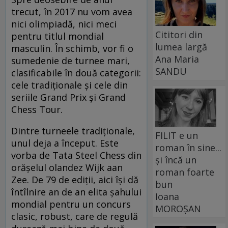
trecut, în 2017 nu vom avea
nici olimpiadă, nici meci
Cititori din
pentru titlul mondial
lumea largă
masculin. În schimb, vor fi o
Ana Maria
sumedenie de turnee mari,
SANDU
clasificabile în două categorii:
cele tradiționale și cele din
seriile Grand Prix și Grand
Chess Tour.
Dintre turneele tradiționale,
FILIT e un
unul deja a început. Este
roman în sine...
vorba de Tata Steel Chess din
și încă un
orășelul olandez Wijk aan
roman foarte
Zee. De 79 de ediții, aici își dă
bun
întîlnire an de an elita șahului
Ioana
mondial pentru un concurs
MOROȘAN
clasic, robust, care de regulă