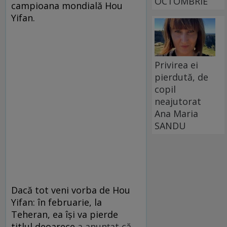
OCTOMBRIE
campioana mondială Hou
Yifan.
Privirea ei
pierdută, de
copil
neajutorat
Ana Maria
SANDU
Dacă tot veni vorba de Hou
Yifan: în februarie, la
Teheran, ea își va pierde
titlul deoarece
a anunțat că