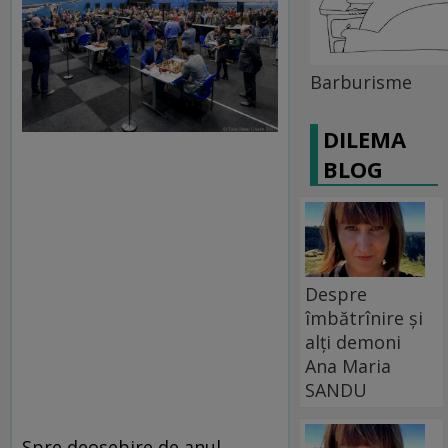
Barburisme
DILEMA
BLOG
Despre
îmbătrînire și
alți demoni
Ana Maria
SANDU
Spre deosebire de anul