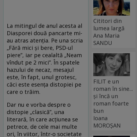
Cititori din
La mitingul de anul acesta al
lumea largă
Diasporei două pancarte mi-
Ana Maria
au atras atenția. Pe una scria
SANDU
„Fără mici și bere, PSD-ul
piere”, iar pe cealaltă „Neam
vîndut pe 2 mici”. În spatele
hazului de necaz, mesajul
este, în fapt, unul grotesc,
FILIT e un
căci este esența distopiei pe
roman în sine...
care o trăim.
și încă un
roman foarte
Dar nu e vorba despre o
bun
distopie „clasică”, una
Ioana
literară, în care acțiunea se
MOROȘAN
petrece, de cele mai multe
ori, în viitor, într-o societate