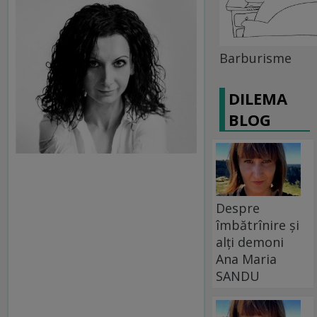
Barburisme
DILEMA
BLOG
Despre
îmbătrînire și
alți demoni
Ana Maria
SANDU