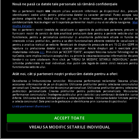
Nouă ne pasă ca datele tale personale să rămână confidențiale
Noi și partenerii noștri
606
stocăm și/sau accesăm informații pe dispozitivul dvs., precum
identificatorii cookie unici pentru prelucrarea datelor cu caracter personal. Puteți accepta sau
gestiona alegerile dvs. făcând clic mai jos sau în orice moment, pe pagina cu politica de
confidențialitate. Aceste alegeri vor fi raportate partenerilor noștri și nu vă vor afecta navigarea.
Mai
multe detalii
Noi si partenerii nostri (retelele de socializare si agentiile de publicitate partenere, precum si
furnizorii nostri de servicii de date analitice) prelucram date pentru a permite website-ului sa
functioneze, pentru a personaliza continutul si anunturile publicitare afisate in functie de
interesele si/sau profilul dvs., pentru a va oferi functionalitati aferente retelelor de socializare si
pentru a analiza traficul pe website. Beneficiati de drepturile prevazute de art. 15-22 din GDPR in
legatura cu prelucrarea datelor cu caracter personal. Aceste drepturi pot fi exercitate prin
modalitatea indicata
aici
. Prin click pe “ACCEPT TOATE”, acceptati folosirea tuturor Tehnologiilor de
tip Cookie, care implica inclusiv acceptul dvs. cu privire la stocarea/accesarea informatiilor de catre
Vendor-ii cu care colaboram. Prin click pe “VREAU SA MODIFIC SETARILE INDIVIDUAL” puteti
schimba preferintele in mod individual, mai putin cele legate de cookie strict necesare pentru
DilemaBlog
functionarea website-ului.
Atât noi, cât și partenerii noștri prelucrăm datele pentru a oferi:
Slobod la gură. Și la minte
Doi prieteni vechi și deja bătrîni vorbesc despre
Dezvoltarea și îmbunătățirea serviciilor. Măsurarea performanței reclamelor. Stocarea și/sau
accesarea informațiilor de pe un dispozitiv. Utilizarea profilurilor pentru selectarea conținutului
personalizat. Crearea profilurilor de conținut personalizat. Utilizarea profilurilor pentru selectarea
New York, viață și lume, ca altădată păpușile
publicității personalizate. Crearea profilurilor pentru publicitate personalizată. Măsurarea
performanței conținutului. Înțelegerea publicului prin statistici sau combinații de date din surse
din Muppets.
diferite. Utilizarea de date limitate pentru a selecta publicitatea. Utilizarea datelor limitate pentru
a selecta conținutul. Date precise de geolocație și identificarea prin scanarea dispozitivului.
Ana Maria SANDU
Listă parteneri (furnizori)
ACCEPT TOATE
VREAU SA MODIFIC SETARILE INDIVIDUAL