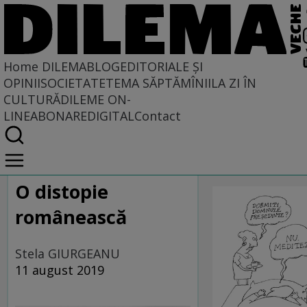
Home
DILEMABLOG
EDITORIALE ȘI
OPINII
SOCIETATE
TEMA SĂPTĂMÎNII
LA ZI ÎN
CULTURĂ
DILEME ON-
LINE
ABONARE
DIGITAL
Contact
Home
CARICATU
DILEMABLOG
DilemaBlog
SĂPTĂMÎNI
O distopie
românească
Stela GIURGEANU
11 august 2019