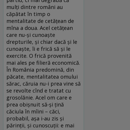
partid, ci mai degrabă că
mulți dintre români au
căpătat în timp o
mentalitate de cetățean de
mîna a doua. Acel cetățean
care nu-și cunoaște
drepturile, și chiar dacă și le
cunoaște, îi e frică să și le
exercite. O frică provenită
mai ales pe filieră economică.
În România predomină, din
păcate, mentalitatea omului
sărac, căruia nu-i prea vine să
se revolte cînd e tratat cu
grosolănie. Acel om care e
prea obișnuit să-și țină
căciula în mîini – căci,
probabil, așa i-au zis și
părinții, și cunoscuții: e mai