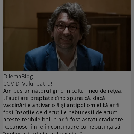
DilemaBlog
COVID. Valul patru!
Am pus următorul gînd în colțul meu de rețea:
„Fauci are dreptate cînd spune că, dacă
vaccinările antivariolă și antipoliomielită ar fi
fost însoțite de discuțiile nebunești de acum,
aceste teribile boli n-ar fi fost astăzi eradicate.
Recunosc, îmi e în continuare cu neputință să
înțeleg atitudinile antivaccin...”