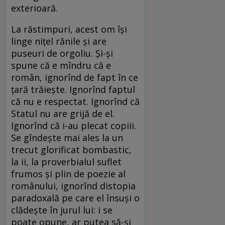
exterioară.
La răstimpuri, acest om își
linge nițel rănile și are
puseuri de orgoliu. Și-și
spune că e mîndru că e
român, ignorînd de fapt în ce
țară trăiește. Ignorînd faptul
că nu e respectat. Ignorînd că
Statul nu are grijă de el.
Ignorînd că i-au plecat copiii.
Se gîndește mai ales la un
trecut glorificat bombastic,
la ii, la proverbialul suflet
frumos și plin de poezie al
românului, ignorînd distopia
paradoxală pe care el însuși o
clădește în jurul lui: i se
poate opune, ar putea să-și