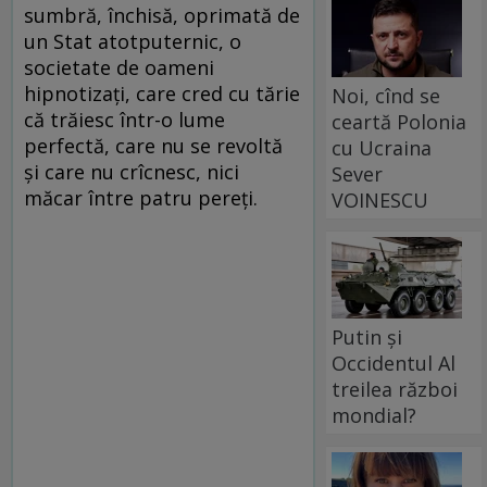
sumbră, închisă, oprimată de
un Stat atotputernic, o
societate de oameni
hipnotizați, care cred cu tărie
Noi, cînd se
că trăiesc într-o lume
ceartă Polonia
perfectă, care nu se revoltă
cu Ucraina
și care nu crîcnesc, nici
Sever
măcar între patru pereți.
VOINESCU
Putin și
Occidentul Al
treilea război
mondial?