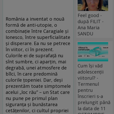
Feel good -
România a inventat o nouă
după FILIT -
formă de anti-utopie, o
Ana Maria
combinație între Caragiale și
SANDU
Ionesco, între superficialitate
și disperare. Ea nu se petrece
în viitor, ci în prezent.
Culorile ei de suprafață nu
sînt sumbre, ci aparțin, mai
Cum își văd
degrabă, unei atmosfere de
adolescenții
bîlci, în care predomină
viitorul? -
culorile țopeniei. Dar, deși
Termenul
prezentăm toate simptomele
pentru
acelui „loc rău” – un Stat care
înscrieri s-a
nu pune pe primul plan
prelungit până
siguranța și bunăstarea
la data de 11
cetățenilor, ci cultul propriei