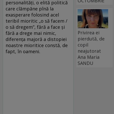
OCTOMBRIE
personalități, o elită politică
care clămpăne pînă la
exasperare folosind acel
teribil mioritic „o să facem /
o să dregem”, fără a face și
Privirea ei
fără a drege mai nimic,
pierdută, de
diferența majoră a distopiei
copil
noastre mioritice constă, de
neajutorat
fapt, în oameni.
Ana Maria
SANDU