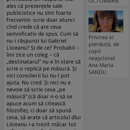
OCTOMBRIE
ales că prezențele sale
publicistice nu sînt foarte
frecvente: scrie doar atunci
cînd crede că are ceva
semnificativ de spus. Cum să
Privirea ei
nu-i răspunzi lui Gabriel
pierdută, de
Liiceanu? Și de ce? Probabil –
copil
îmi zice un coleg – că
neajutorat
„destinatarul” nu e în stare să
Ana Maria
scrie o replică pe măsură. Și
SANDU
nici consilierii lui nu-l pot
ajuta. Nu cred. Și nici nu e
nevoie să scrie ceva „pe
măsură” (că doar n-o să se
apuce acum să citească
filozofie), ci doar să spună
ceva, să arate că articolul dlui
Liiceanu i-a trezit măcar tot