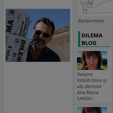
Barburisme
DILEMA
BLOG
Despre
îmbătrînire și
alți demoni
Ana Maria
SANDU