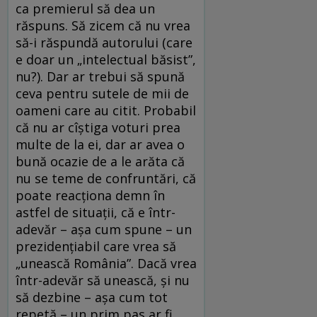
ca premierul să dea un
răspuns. Să zicem că nu vrea
să-i răspundă autorului (care
e doar un „intelectual băsist”,
nu?). Dar ar trebui să spună
ceva pentru sutele de mii de
oameni care au citit. Probabil
că nu ar cîștiga voturi prea
multe de la ei, dar ar avea o
bună ocazie de a le arăta că
nu se teme de confruntări, că
poate reacționa demn în
astfel de situații, că e într-
adevăr – așa cum spune – un
prezidențiabil care vrea să
„unească România”. Dacă vrea
într-adevăr să unească, și nu
să dezbine – așa cum tot
repetă – un prim pas ar fi