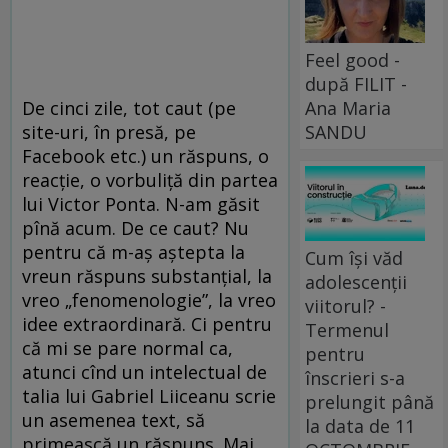
Feel good -
după FILIT -
Ana Maria
De cinci zile, tot caut (pe
SANDU
site-uri, în presă, pe
Facebook etc.) un răspuns, o
reacție, o vorbuliță din partea
lui Victor Ponta. N-am găsit
pînă acum. De ce caut? Nu
pentru că m-aș aștepta la
Cum își văd
vreun răspuns substanțial, la
adolescenții
vreo „fenomenologie”, la vreo
viitorul? -
idee extraordinară. Ci pentru
Termenul
că mi se pare normal ca,
pentru
atunci cînd un intelectual de
înscrieri s-a
talia lui Gabriel Liiceanu scrie
prelungit până
un asemenea text, să
la data de 11
primească un răspuns. Mai