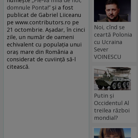
numește
„Fie-vă milă de noi,
domnule Ponta!”
și a fost
publicat de Gabriel Liiceanu
pe www.contributors.ro pe
Noi, cînd se
21 octombrie. Așadar, în cinci
ceartă Polonia
zile, un număr de oameni
cu Ucraina
echivalent cu populația unui
Sever
oraș mare din România a
VOINESCU
considerat de cuviință să-l
citească.
Putin și
Occidentul Al
treilea război
mondial?