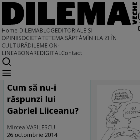
Home
DILEMABLOG
EDITORIALE ȘI
OPINII
SOCIETATE
TEMA SĂPTĂMÎNII
LA ZI ÎN
CULTURĂ
DILEME ON-
LINE
ABONARE
DIGITAL
Contact
Home
CARICATU
DILEMABLOG
DilemaBlog
SĂPTĂMÎNI
Cum să nu-i
răspunzi lui
Gabriel Liiceanu?
Mircea VASILESCU
26 octombrie 2014