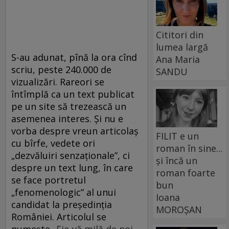
Cititori din
lumea largă
S-au adunat, pînă la ora cînd
Ana Maria
scriu, peste 240.000 de
SANDU
vizualizări. Rareori se
întîmplă ca un text publicat
pe un site să trezească un
asemenea interes. Și nu e
vorba despre vreun articolaș
FILIT e un
cu bîrfe, vedete ori
roman în sine...
„dezvăluiri senzaționale”, ci
și încă un
despre un text lung, în care
roman foarte
se face portretul
bun
„fenomenologic” al unui
Ioana
candidat la președinția
MOROȘAN
României. Articolul se