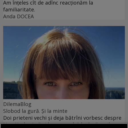
Am înțeles cît de adînc reacționăm la
familiaritate.
Anda DOCEA
DilemaBlog
Slobod la gură. Și la minte
Doi prieteni vechi și deja bătrîni vorbesc despre
New York, viață și lume, ca altădată păpușile