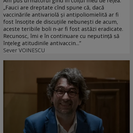
Am pus următorul gînd în colțul meu de rețea:
„Fauci are dreptate cînd spune că, dacă
vaccinările antivariolă și antipoliomielită ar fi
fost însoțite de discuțiile nebunești de acum,
aceste teribile boli n-ar fi fost astăzi eradicate.
Recunosc, îmi e în continuare cu neputință să
înțeleg atitudinile antivaccin...”
Sever VOINESCU