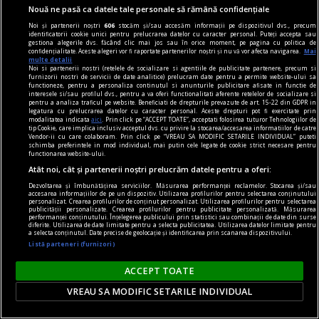
din Muppets.
Nouă ne pasă ca datele tale personale să rămână confidențiale
Ana Maria SANDU
Noi și partenerii noștri
606
stocăm și/sau accesăm informații pe dispozitivul dvs., precum
identificatorii cookie unici pentru prelucrarea datelor cu caracter personal. Puteți accepta sau
gestiona alegerile dvs. făcând clic mai jos sau în orice moment, pe pagina cu politica de
confidențialitate. Aceste alegeri vor fi raportate partenerilor noștri și nu vă vor afecta navigarea.
Mai
multe detalii
Noi si partenerii nostri (retelele de socializare si agentiile de publicitate partenere, precum si
furnizorii nostri de servicii de date analitice) prelucram date pentru a permite website-ului sa
functioneze, pentru a personaliza continutul si anunturile publicitare afisate in functie de
interesele si/sau profilul dvs., pentru a va oferi functionalitati aferente retelelor de socializare si
pentru a analiza traficul pe website. Beneficiati de drepturile prevazute de art. 15-22 din GDPR in
legatura cu prelucrarea datelor cu caracter personal. Aceste drepturi pot fi exercitate prin
modalitatea indicata
aici
. Prin click pe “ACCEPT TOATE”, acceptati folosirea tuturor Tehnologiilor de
tip Cookie, care implica inclusiv acceptul dvs. cu privire la stocarea/accesarea informatiilor de catre
Vendor-ii cu care colaboram. Prin click pe “VREAU SA MODIFIC SETARILE INDIVIDUAL” puteti
schimba preferintele in mod individual, mai putin cele legate de cookie strict necesare pentru
functionarea website-ului.
Atât noi, cât și partenerii noștri prelucrăm datele pentru a oferi:
Dezvoltarea și îmbunătățirea serviciilor. Măsurarea performanței reclamelor. Stocarea și/sau
accesarea informațiilor de pe un dispozitiv. Utilizarea profilurilor pentru selectarea conținutului
personalizat. Crearea profilurilor de conținut personalizat. Utilizarea profilurilor pentru selectarea
publicității personalizate. Crearea profilurilor pentru publicitate personalizată. Măsurarea
performanței conținutului. Înțelegerea publicului prin statistici sau combinații de date din surse
diferite. Utilizarea de date limitate pentru a selecta publicitatea. Utilizarea datelor limitate pentru
a selecta conținutul. Date precise de geolocație și identificarea prin scanarea dispozitivului.
DilemaBlog
Listă parteneri (furnizori)
Puterea televizorului
ACCEPT TOATE
Nemulțumirile au săpat adînc și discursul
VREAU SA MODIFIC SETARILE INDIVIDUAL
apocaliptic de la tv le-a alimentat decenii la rînd.
Ana Maria SANDU