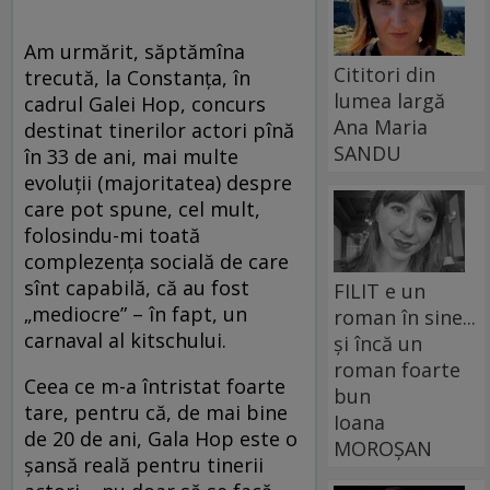
Am urmărit, săptămîna
Cititori din
trecută, la Constanța, în
lumea largă
cadrul Galei Hop, concurs
Ana Maria
destinat tinerilor actori pînă
SANDU
în 33 de ani, mai multe
evoluții (majoritatea) despre
care pot spune, cel mult,
folosindu-mi toată
complezența socială de care
sînt capabilă, că au fost
FILIT e un
„mediocre” – în fapt, un
roman în sine...
carnaval al kitschului.
și încă un
roman foarte
Ceea ce m-a întristat foarte
bun
tare, pentru că, de mai bine
Ioana
de 20 de ani, Gala Hop este o
MOROȘAN
șansă reală pentru tinerii