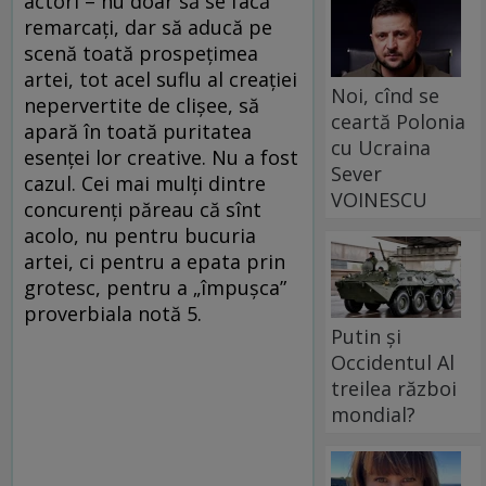
actori – nu doar să se facă
remarcați, dar să aducă pe
scenă toată prospețimea
artei, tot acel suflu al creației
Noi, cînd se
nepervertite de clișee, să
ceartă Polonia
apară în toată puritatea
cu Ucraina
esenței lor creative. Nu a fost
Sever
cazul. Cei mai mulți dintre
VOINESCU
concurenți păreau că sînt
acolo, nu pentru bucuria
artei, ci pentru a epata prin
grotesc, pentru a „împușca”
proverbiala notă 5.
Putin și
Occidentul Al
treilea război
mondial?