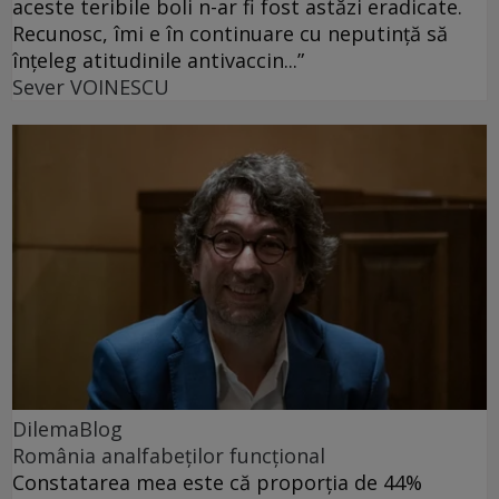
aceste teribile boli n-ar fi fost astăzi eradicate.
Recunosc, îmi e în continuare cu neputință să
înțeleg atitudinile antivaccin...”
Sever VOINESCU
DilemaBlog
România analfabeților funcțional
Constatarea mea este că proporția de 44%