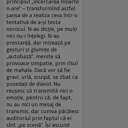
principiul „încercarea moarte
n-are” – transformînd astfel
șansa de a realiza ceva într-o
tentativă de a-și testa
norocul. N-au dicție, pe mulți
nici nu-i înțelegi. N-au
prestanță, dar mizează pe
gesturi și glumițe de
„autobază”, menite să
provoace simpatie, prin rîsul
de mahala. Dacă vor să fie
gravi, urlă, scuipă, se zbat ca
posedați de diavol. Nu
reușesc să transmită nici o
emoție, pentru că, de fapt,
nu au nici un mesaj de
transmis, dar cumva păcălesc
auditoriul prin faptul că ei
sînt „pe scenă”. Își ascund