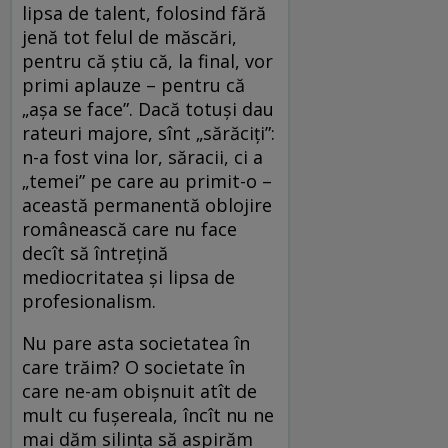
lipsa de talent, folosind fără
jenă tot felul de măscări,
pentru că știu că, la final, vor
primi aplauze – pentru că
„așa se face”. Dacă totuși dau
rateuri majore, sînt „sărăciți”:
n-a fost vina lor, săracii, ci a
„temei” pe care au primit-o –
această permanentă oblojire
românească care nu face
decît să întrețină
mediocritatea și lipsa de
profesionalism.
Nu pare asta societatea în
care trăim? O societate în
care ne-am obișnuit atît de
mult cu fușereala, încît nu ne
mai dăm silința să aspirăm