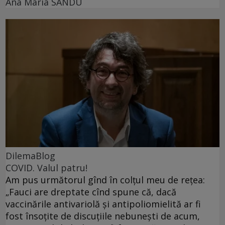
Ana Maria SANDU
DilemaBlog
COVID. Valul patru!
Am pus următorul gînd în colțul meu de rețea:
„Fauci are dreptate cînd spune că, dacă
vaccinările antivariolă și antipoliomielită ar fi
fost însoțite de discuțiile nebunești de acum,