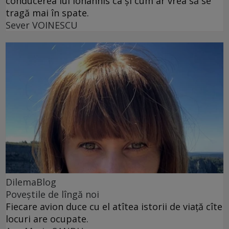
conducerea lui Iohannis ca și cum ar vrea să se
tragă mai în spate.
Sever VOINESCU
DilemaBlog
Poveștile de lîngă noi
Fiecare avion duce cu el atîtea istorii de viață cîte
locuri are ocupate.