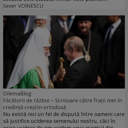
Sever VOINESCU
DilemaBlog
Făcătorii de război – Scrisoare către frații mei în
credință creștin-ortodoxă
Nu există nici un fel de dispută între oameni care
să justifice uciderea semenului nostru, căci în
orice ucidere de om ucidem ceva esențial din