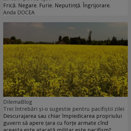
Frică. Negare. Furie. Neputință. Îngrijorare.
Anda DOCEA
DilemaBlog
Trei întrebări și-o sugestie pentru pacifiștii zilei
Descurajarea sau chiar împiedicarea propriului
guvern să apere țara cu forțe armate cînd
aceasta este atacată militar este pacifism?