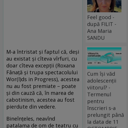
Feel good -
după FILIT -
Ana Maria
SANDU
M-a întristat și faptul că, deși
au existat și cîteva vîrfuri, cu
doar cîteva excepții (Roxana
Fânață și trupa spectacolului
Cum își văd
Wor(l)ds in Progress), acestea
adolescenții
nu au fost premiate – poate
viitorul? -
și din cauză că, în marea de
Termenul
cabotinism, acestea au fost
pentru
pierdute din vedere.
înscrieri s-a
prelungit până
Bineînțeles, neavînd
la data de 11
patalama de om de teatru cu