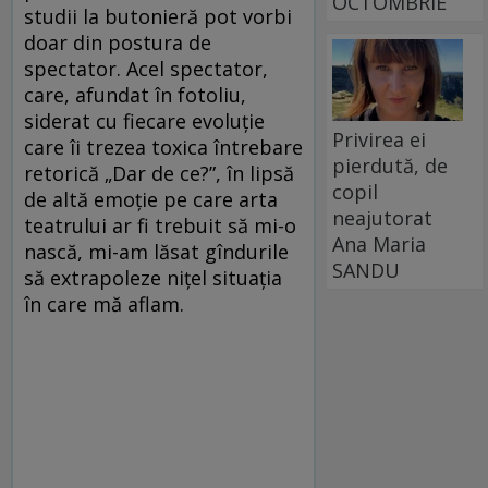
OCTOMBRIE
studii la butonieră pot vorbi
doar din postura de
spectator. Acel spectator,
care, afundat în fotoliu,
siderat cu fiecare evoluție
Privirea ei
care îi trezea toxica întrebare
pierdută, de
retorică „Dar de ce?”, în lipsă
copil
de altă emoție pe care arta
neajutorat
teatrului ar fi trebuit să mi-o
Ana Maria
nască, mi-am lăsat gîndurile
SANDU
să extrapoleze nițel situația
în care mă aflam.