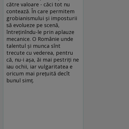
către valoare - căci tot nu
contează. În care permitem
grobianismului și imposturii
să evolueze pe scenă,
întreținîndu-le prin aplauze
mecanice. O Românie unde
talentul și munca sînt
trecute cu vederea, pentru
că, nu-i așa, ăi mai pestriți ne
iau ochii, iar vulgaritatea e
oricum mai prețuită decît
bunul simț.