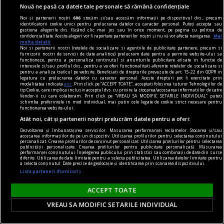
Nouă ne pasă ca datele tale personale să rămână confidențiale
Noi și partenerii noștri
606
stocăm și/sau accesăm informații pe dispozitivul dvs., precum
identificatorii cookie unici pentru prelucrarea datelor cu caracter personal. Puteți accepta sau
gestiona alegerile dvs. făcând clic mai jos sau în orice moment, pe pagina cu politica de
confidențialitate. Aceste alegeri vor fi raportate partenerilor noștri și nu vă vor afecta navigarea.
Mai
multe detalii
Noi si partenerii nostri (retelele de socializare si agentiile de publicitate partenere, precum si
furnizorii nostri de servicii de date analitice) prelucram date pentru a permite website-ului sa
functioneze, pentru a personaliza continutul si anunturile publicitare afisate in functie de
interesele si/sau profilul dvs., pentru a va oferi functionalitati aferente retelelor de socializare si
pentru a analiza traficul pe website. Beneficiati de drepturile prevazute de art. 15-22 din GDPR in
legatura cu prelucrarea datelor cu caracter personal. Aceste drepturi pot fi exercitate prin
modalitatea indicata
aici
. Prin click pe “ACCEPT TOATE”, acceptati folosirea tuturor Tehnologiilor de
tip Cookie, care implica inclusiv acceptul dvs. cu privire la stocarea/accesarea informatiilor de catre
Vendor-ii cu care colaboram. Prin click pe “VREAU SA MODIFIC SETARILE INDIVIDUAL” puteti
schimba preferintele in mod individual, mai putin cele legate de cookie strict necesare pentru
functionarea website-ului.
Atât noi, cât și partenerii noștri prelucrăm datele pentru a oferi:
Dezvoltarea și îmbunătățirea serviciilor. Măsurarea performanței reclamelor. Stocarea și/sau
DilemaBlog
accesarea informațiilor de pe un dispozitiv. Utilizarea profilurilor pentru selectarea conținutului
personalizat. Crearea profilurilor de conținut personalizat. Utilizarea profilurilor pentru selectarea
Slobod la gură. Și la minte
publicității personalizate. Crearea profilurilor pentru publicitate personalizată. Măsurarea
performanței conținutului. Înțelegerea publicului prin statistici sau combinații de date din surse
Doi prieteni vechi și deja bătrîni vorbesc despre
diferite. Utilizarea de date limitate pentru a selecta publicitatea. Utilizarea datelor limitate pentru
a selecta conținutul. Date precise de geolocație și identificarea prin scanarea dispozitivului.
New York, viață și lume, ca altădată păpușile
Listă parteneri (furnizori)
din Muppets.
ACCEPT TOATE
Ana Maria SANDU
VREAU SA MODIFIC SETARILE INDIVIDUAL