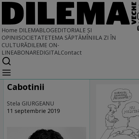
Home
DILEMABLOG
EDITORIALE ȘI
OPINII
SOCIETATE
TEMA SĂPTĂMÎNII
LA ZI ÎN
CULTURĂ
DILEME ON-
LINE
ABONARE
DIGITAL
Contact
Home
CARICATU
DILEMABLOG
DilemaBlog
SĂPTĂMÎNI
Cabotinii
Stela GIURGEANU
11 septembrie 2019