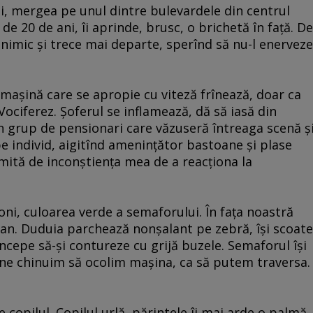
ei, mergea pe unul dintre bulevardele din centrul
 de 20 de ani, îi aprinde, brusc, o brichetă în faţă. De
mic şi trece mai departe, sperînd să nu-l enerveze
 maşină care se apropie cu viteză frînează, doar ca
 Vociferez. Şoferul se inflamează, dă să iasă din
n grup de pensionari care văzuseră întreaga scenă ş
e individ, aigitînd ameninţător bastoane şi plase
imită de inconştienţa mea de a reacţiona la
ietoni, culoarea verde a semaforului. În faţa noastră
lan. Duduia parchează nonşalant pe zebră, îşi scoate
 începe să-şi contureze cu grijă buzele. Semaforul îşi
, ne chinuim să ocolim maşina, ca să putem traversa.
 copilul. Copilul urlă, părintele îi mai arde o palmă.