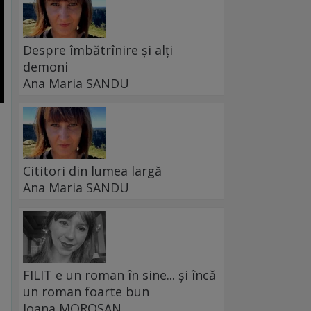
Despre îmbătrînire și alți
demoni
Ana Maria SANDU
Cititori din lumea largă
Ana Maria SANDU
FILIT e un roman în sine... și încă
un roman foarte bun
Ioana MOROȘAN