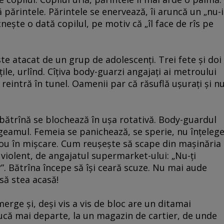
părintele. Părintele se enervează, îi aruncă un „nu-i
neşte o dată copilul, pe motiv că „îl face de rîs pe
te atacat de un grup de adolescenţi. Trei fete şi doi
ţile, urlînd. Cîţiva body-guarzi angajaţi ai metroului
 reintră în tunel. Oamenii par că răsuflă uşuraţi şi n
bătrînă se blochează în uşa rotativă. Body-guardul
 geamul. Femeia se panichează, se sperie, nu înţeleg
nou în mişcare. Cum reuşeşte să scape din maşinăria
, violent, de angajatul supermarket-ului: „Nu-ţi
. Bătrîna începe să îşi ceară scuze. Nu mai aude
 să stea acasă!
rge şi, deşi vis a vis de bloc are un ditamai
ucă mai departe, la un magazin de cartier, de unde