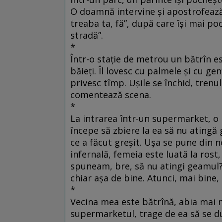
O doamnă intervine şi apostrofează 
treaba ta, fă”, după care îşi mai poc
stradă”.
*
Într-o staţie de metrou un bătrîn es
băieţi. Îl lovesc cu palmele şi cu gen
privesc tîmp. Uşile se închid, trenul
comentează scena.
*
La intrarea într-un supermarket, o 
începe să zbiere la ea să nu atingă
ce a făcut greşit. Uşa se pune din 
infernală, femeia este luată la rost
spuneam, bre, să nu atingi geamul?”
chiar aşa de bine. Atunci, mai bine,
*
Vecina mea este bătrînă, abia mai me
supermarketul, trage de ea să se d