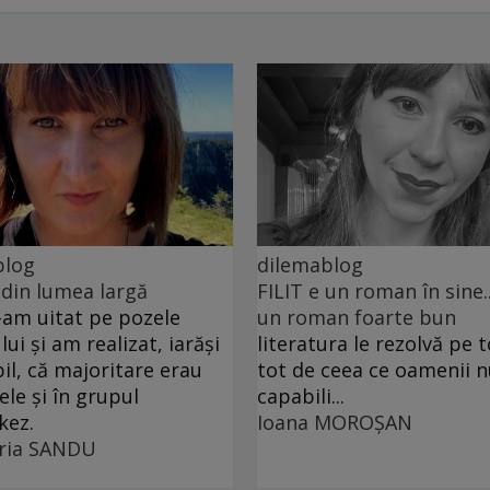
blog
dilemablog
i din lumea largă
FILIT e un roman în sine..
am uitat pe pozele
un roman foarte bun
lui și am realizat, iarăși
literatura le rezolvă pe 
bil, că majoritare erau
tot de ceea ce oamenii n
ele și în grupul
capabili...
kez.
Ioana MOROȘAN
ria SANDU