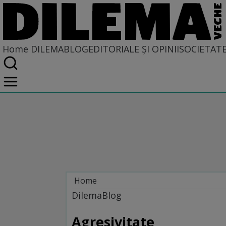
Home
DILEMABLOG
EDITORIALE ȘI OPINII
SOCIETAT
Home
DILEMABLOG
DilemaBlog
Agresivitate