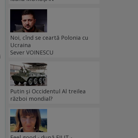
Noi, cînd se ceartă Polonia cu
Ucraina
Sever VOINESCU
i
Putin și Occidentul Al treilea
război mondial?
Feel good - după FILIT -