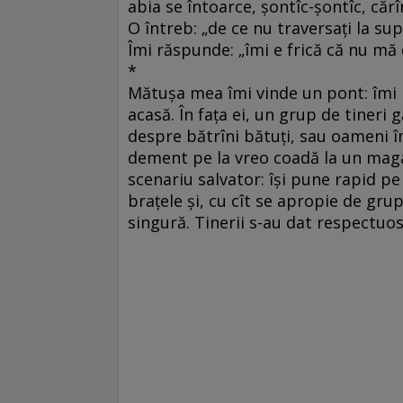
abia se întoarce, şontîc-şontîc, cărî
O întreb: „de ce nu traversaţi la s
Îmi răspunde: „îmi e frică că nu mă 
*
Mătuşa mea îmi vinde un pont: îmi p
acasă. În faţa ei, un grup de tineri 
despre bătrîni bătuţi, sau oameni î
dement pe la vreo coadă la un magaz
scenariu salvator: îşi pune rapid pe 
braţele şi, cu cît se apropie de gru
singură. Tinerii s-au dat respectuos î