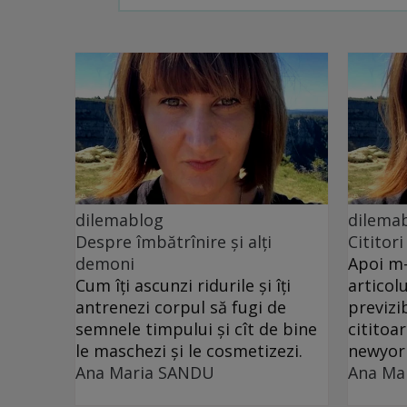
dilemablog
dilema
Despre îmbătrînire și alți
Cititor
demoni
Apoi m-
Cum îți ascunzi ridurile și îți
articolu
antrenezi corpul să fugi de
previzi
semnele timpului și cît de bine
cititoar
le maschezi și le cosmetizezi.
newyor
Ana Maria SANDU
Ana Ma