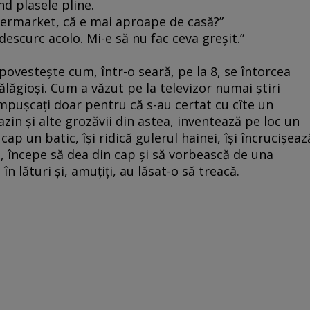
nd plasele pline.
upermarket, că e mai aproape de casă?”
descurc acolo. Mi-e să nu fac ceva greşit.”
ovesteşte cum, într-o seară, pe la 8, se întorcea
gălăgioşi. Cum a văzut pe la televizor numai ştiri
mpuşcaţi doar pentru că s-au certat cu cîte un
in şi alte grozăvii din astea, inventează pe loc un
cap un batic, îşi ridică gulerul hainei, îşi încrucişeaz
p, începe să dea din cap şi să vorbească de una
n lături şi, amuţiţi, au lăsat-o să treacă.