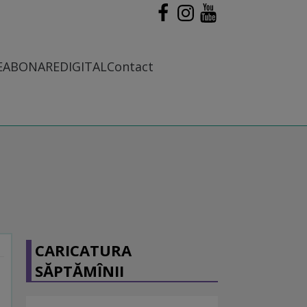
E
ABONARE
DIGITAL
Contact
CARICATURA
SĂPTĂMÎNII