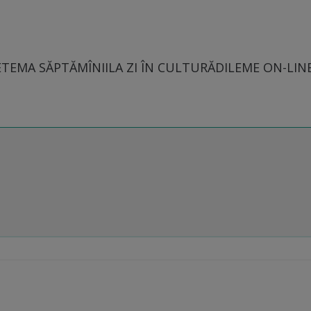
E
TEMA SĂPTĂMÎNII
LA ZI ÎN CULTURĂ
DILEME ON-LIN