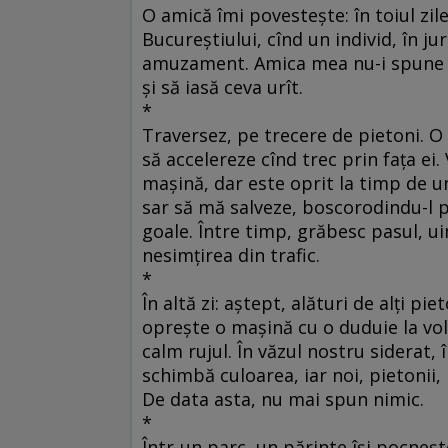
O amică îmi povesteşte: în toiul zil
Bucureştiului, cînd un individ, în jur
amuzament. Amica mea nu-i spune ni
şi să iasă ceva urît.
*
Traversez, pe trecere de pietoni. O
să accelereze cînd trec prin faţa ei.
maşină, dar este oprit la timp de u
sar să mă salveze, boscorodindu-l p
goale. Între timp, grăbesc pasul, u
nesimţirea din trafic.
*
În altă zi: aştept, alături de alţi p
opreşte o maşină cu o duduie la vo
calm rujul. În văzul nostru siderat,
schimbă culoarea, iar noi, pietonii
De data asta, nu mai spun nimic.
*
Într-un parc, un părinte îşi pocneşte