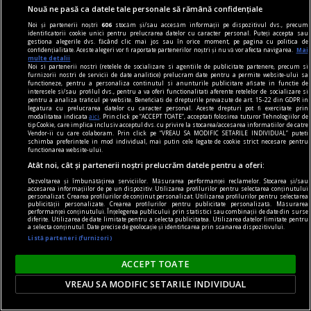
Nouă ne pasă ca datele tale personale să rămână confidențiale
vinuri premium
Noi și partenerii noștri
606
stocăm și/sau accesăm informații pe dispozitivul dvs., precum
Vinuri premium - selecții exclusiviste pentru
identificatorii cookie unici pentru prelucrarea datelor cu caracter personal. Puteți accepta sau
gestiona alegerile dvs. făcând clic mai jos sau în orice moment, pe pagina cu politica de
cunoscători
confidențialitate. Aceste alegeri vor fi raportate partenerilor noștri și nu vă vor afecta navigarea.
Mai
multe detalii
În lumea vinului, diferența dintre un produs
Noi si partenerii nostri (retelele de socializare si agentiile de publicitate partenere, precum si
furnizorii nostri de servicii de date analitice) prelucram date pentru a permite website-ului sa
obișnuit și o experiență memorabilă este dată de
functioneze, pentru a personaliza continutul si anunturile publicitare afisate in functie de
interesele si/sau profilul dvs., pentru a va oferi functionalitati aferente retelelor de socializare si
origine, rafinament și atenția la detalii. Pentru
pentru a analiza traficul pe website. Beneficiati de drepturile prevazute de art. 15-22 din GDPR in
legatura cu prelucrarea datelor cu caracter personal. Aceste drepturi pot fi exercitate prin
cunoscători, alegerea nu se rezumă la o simplă
modalitatea indicata
aici
. Prin click pe “ACCEPT TOATE”, acceptati folosirea tuturor Tehnologiilor de
tip Cookie, care implica inclusiv acceptul dvs. cu privire la stocarea/accesarea informatiilor de catre
băutură, ci la o expresie a terroir-ului, a tradiției
Vendor-ii cu care colaboram. Prin click pe “VREAU SA MODIFIC SETARILE INDIVIDUAL” puteti
schimba preferintele in mod individual, mai putin cele legate de cookie strict necesare pentru
și a măiestriei vinificatorului.
functionarea website-ului.
Atât noi, cât și partenerii noștri prelucrăm datele pentru a oferi:
Dezvoltarea și îmbunătățirea serviciilor. Măsurarea performanței reclamelor. Stocarea și/sau
accesarea informațiilor de pe un dispozitiv. Utilizarea profilurilor pentru selectarea conținutului
personalizat. Crearea profilurilor de conținut personalizat. Utilizarea profilurilor pentru selectarea
publicității personalizate. Crearea profilurilor pentru publicitate personalizată. Măsurarea
performanței conținutului. Înțelegerea publicului prin statistici sau combinații de date din surse
diferite. Utilizarea de date limitate pentru a selecta publicitatea. Utilizarea datelor limitate pentru
a selecta conținutul. Date precise de geolocație și identificarea prin scanarea dispozitivului.
Listă parteneri (furnizori)
ACCEPT TOATE
VREAU SA MODIFIC SETARILE INDIVIDUAL