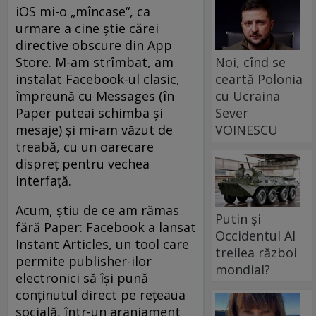
iOS mi-o „mîncase“, ca
urmare a cine ştie cărei
directive obscure din App
Noi, cînd se
Store. M-am strîmbat, am
ceartă Polonia
instalat Facebook-ul clasic,
cu Ucraina
împreună cu Messages (în
Sever
Paper puteai schimba şi
VOINESCU
mesaje) şi mi-am văzut de
treabă, cu un oarecare
dispreţ pentru vechea
interfaţă.
Acum, ştiu de ce am rămas
Putin și
fără Paper: Facebook a lansat
Occidentul Al
Instant Articles, un tool care
treilea război
permite publisher-ilor
mondial?
electronici să îşi pună
conţinutul direct pe reţeaua
socială, într-un aranjament