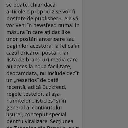
se poate: chiar dacă
articolele propriu-zise vor fi
postate de publisher-i, ele vă
vor veni în newsfeed numai în
măsura în care aţi dat like
unor postări anterioare sau
paginilor acestora, la fel ca în
cazul oricăror postări. Iar
lista de brand-uri media care
au acces la noua facilitate,
deocamdată, nu include decît
un „neserios“ de dată
recentă, adică Buzzfeed,
regele testelor, al aşa-
numitelor „listicles“ şi în
general al conţinutului
uşurel, conceput special
pentru viralizare. Secţiunea