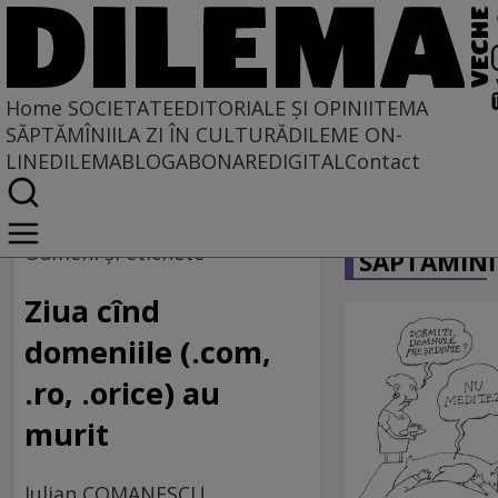
Home
SOCIETATE
EDITORIALE ȘI OPINII
TEMA
SĂPTĂMÎNII
LA ZI ÎN CULTURĂ
DILEME ON-
LINE
DILEMABLOG
ABONARE
DIGITAL
Contact
Home
CARICATU
Societate
Oameni şi etichete
SĂPTĂMÎNI
MASS COMEDIA
Ziua cînd
domeniile (.com,
.ro, .orice) au
murit
Iulian COMANESCU