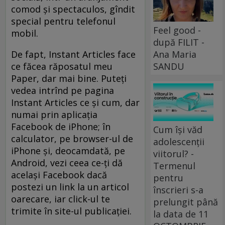
comod şi spectaculos, gîndit
special pentru telefonul
Feel good -
mobil.
după FILIT -
Ana Maria
De fapt, Instant Articles face
SANDU
ce făcea răposatul meu
Paper, dar mai bine. Puteţi
vedea intrînd pe pagina
Instant Articles ce şi cum, dar
numai prin aplicaţia
Facebook de iPhone; în
Cum își văd
calculator, pe browser-ul de
adolescenții
iPhone şi, deocamdată, pe
viitorul? -
Android, vezi ceea ce-ţi dă
Termenul
acelaşi Facebook dacă
pentru
postezi un link la un articol
înscrieri s-a
oarecare, iar click-ul te
prelungit până
trimite în site-ul publicaţiei.
la data de 11