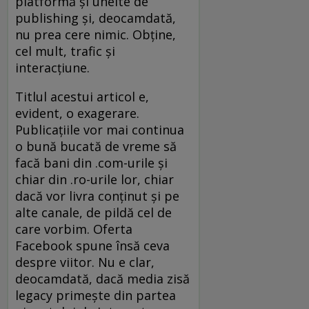
platformă şi unelte de
publishing şi, deocamdată,
nu prea cere nimic. Obţine,
cel mult, trafic şi
interacţiune.
Titlul acestui articol e,
evident, o exagerare.
Publicaţiile vor mai continua
o bună bucată de vreme să
facă bani din .com-urile şi
chiar din .ro-urile lor, chiar
dacă vor livra conţinut şi pe
alte canale, de pildă cel de
care vorbim. Oferta
Facebook spune însă ceva
despre viitor. Nu e clar,
deocamdată, dacă media zisă
legacy primeşte din partea