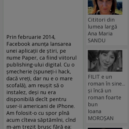
Cititori din
lumea largă
Ana Maria
Prin februarie 2014,
SANDU
Facebook anunţa lansarea
unei aplicaţii de ştiri, pe
nume Paper, ca fiind viitorul
publishing-ului digital. Cu o
şmecherie (spuneţi-i hack,
FILIT e un
dacă vreţi, dar nu e o mare
roman în sine...
scofală), am reuşit să o
și încă un
instalez, deşi nu era
roman foarte
disponibilă decît pentru
bun
user-ii americani de iPhone.
Ioana
Am folosit-o cu spor pînă
MOROȘAN
acum cîteva săptămîni, cînd
m-am trezit brusc fără ea: