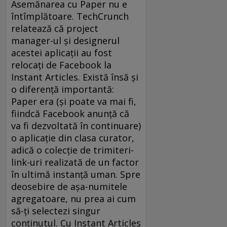
Asemănarea cu Paper nu e
întîmplătoare. TechCrunch
relatează că project
manager-ul şi designerul
acestei aplicaţii au fost
relocaţi de Facebook la
Instant Articles. Există însă şi
o diferenţă importantă:
Paper era (şi poate va mai fi,
fiindcă Facebook anunţă că
va fi dezvoltată în continuare)
o aplicaţie din clasa curator,
adică o colecţie de trimiteri-
link-uri realizată de un factor
în ultimă instanţă uman. Spre
deosebire de aşa-numitele
agregatoare, nu prea ai cum
să-ţi selectezi singur
conţinutul. Cu Instant Articles