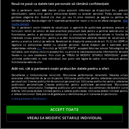
(sau ne atrage?) spre această tendință
Nouă ne pasă ca datele tale personale să rămână confidențiale
generalizată de a absorbi totul?
Noi și partenerii noștri
606
stocăm și/sau accesăm informații pe dispozitivul dvs., precum
identificatorii cookie unici pentru prelucrarea datelor cu caracter personal. Puteți accepta sau
gestiona alegerile dvs. făcând clic mai jos sau în orice moment, pe pagina cu politica de
confidențialitate. Aceste alegeri vor fi raportate partenerilor noștri și nu vă vor afecta navigarea.
Mai
multe detalii
Noi si partenerii nostri (retelele de socializare si agentiile de publicitate partenere, precum si
furnizorii nostri de servicii de date analitice) prelucram date pentru a permite website-ului sa
functioneze, pentru a personaliza continutul si anunturile publicitare afisate in functie de
interesele si/sau profilul dvs., pentru a va oferi functionalitati aferente retelelor de socializare si
pentru a analiza traficul pe website. Beneficiati de drepturile prevazute de art. 15-22 din GDPR in
legatura cu prelucrarea datelor cu caracter personal. Aceste drepturi pot fi exercitate prin
modalitatea indicata
aici
. Prin click pe “ACCEPT TOATE”, acceptati folosirea tuturor Tehnologiilor de
tip Cookie, care implica inclusiv acceptul dvs. cu privire la stocarea/accesarea informatiilor de catre
Vendor-ii cu care colaboram. Prin click pe “VREAU SA MODIFIC SETARILE INDIVIDUAL” puteti
schimba preferintele in mod individual, mai putin cele legate de cookie strict necesare pentru
functionarea website-ului.
Atât noi, cât și partenerii noștri prelucrăm datele pentru a oferi:
Dezvoltarea și îmbunătățirea serviciilor. Măsurarea performanței reclamelor. Stocarea și/sau
accesarea informațiilor de pe un dispozitiv. Utilizarea profilurilor pentru selectarea conținutului
personalizat. Crearea profilurilor de conținut personalizat. Utilizarea profilurilor pentru selectarea
publicității personalizate. Crearea profilurilor pentru publicitate personalizată. Măsurarea
performanței conținutului. Înțelegerea publicului prin statistici sau combinații de date din surse
diferite. Utilizarea de date limitate pentru a selecta publicitatea. Utilizarea datelor limitate pentru
a selecta conținutul. Date precise de geolocație și identificarea prin scanarea dispozitivului.
gambling
Listă parteneri (furnizori)
Fenomenul gamblingului social: cum devine
uneori comunicarea mai importantă decât
ACCEPT TOATE
rezultatele în sine
VREAU SA MODIFIC SETARILE INDIVIDUAL
Jocurile de noroc online au fost proiectate în