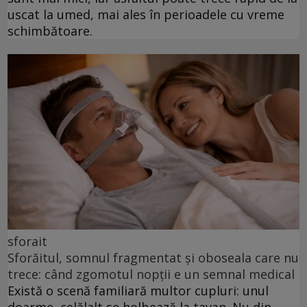
uscat la umed, mai ales în perioadele cu vreme
schimbătoare.
sforait
Sforăitul, somnul fragmentat și oboseala care nu
trece: când zgomotul nopții e un semnal medical
Există o scenă familiară multor cupluri: unul
doarme, celălalt se holbează la tavan. Nu din