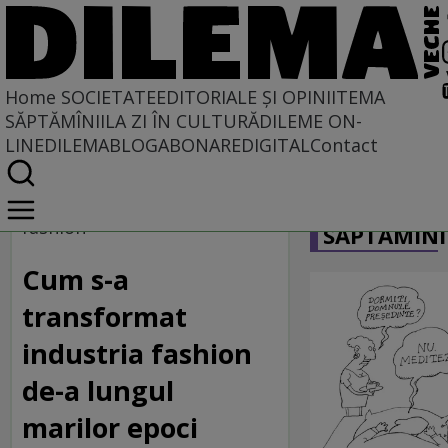
Home
SOCIETATE
EDITORIALE ȘI OPINII
TEMA
SĂPTĂMÎNII
LA ZI ÎN CULTURĂ
DILEME ON-
LINE
DILEMABLOG
ABONARE
DIGITAL
Contact
Home
CARICATU
Societate
fashion
SĂPTĂMÎNI
Cum s-a
transformat
industria fashion
de-a lungul
marilor epoci