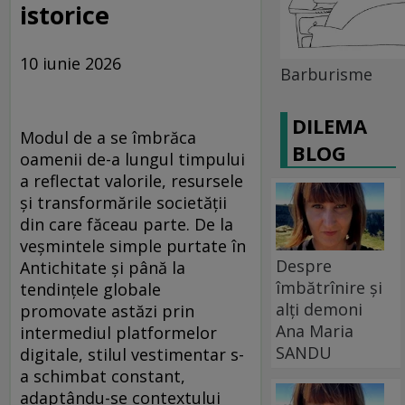
istorice
10 iunie 2026
Barburisme
DILEMA
Modul de a se îmbrăca
BLOG
oamenii de-a lungul timpului
a reflectat valorile, resursele
și transformările societății
din care făceau parte. De la
veșmintele simple purtate în
Despre
Antichitate și până la
îmbătrînire și
tendințele globale
alți demoni
promovate astăzi prin
Ana Maria
intermediul platformelor
SANDU
digitale, stilul vestimentar s-
a schimbat constant,
adaptându-se contextului