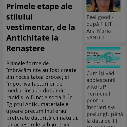
Primele etape ale
stilului
Feel good -
după FILIT -
vestimentar, de la
Ana Maria
Antichitate la
SANDU
Renaștere
Primele forme de
îmbrăcăminte au fost create
Cum își văd
din necesitatea protecției
adolescenții
împotriva factorilor de
viitorul? -
mediu, însă au dobândit
Termenul
rapid și o funcție socială. În
pentru
Egiptul Antic, materialele
înscrieri s-a
ușoare precum inul erau
prelungit până
preferate datorită climatului,
la data de 11
iar accesoriile și bijuteriile