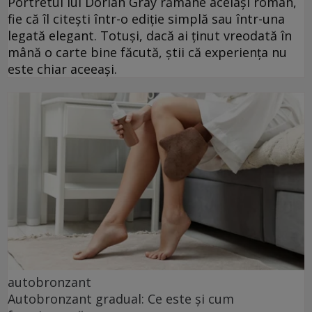
Portretul lui Dorian Gray rămâne același roman,
fie că îl citești într-o ediție simplă sau într-una
legată elegant. Totuși, dacă ai ținut vreodată în
mână o carte bine făcută, știi că experiența nu
este chiar aceeași.
autobronzant
Autobronzant gradual: Ce este și cum