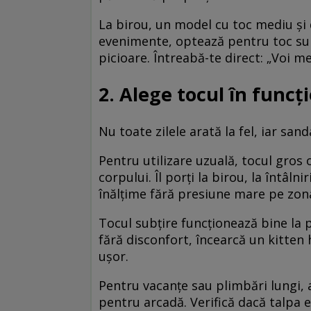
La birou, un model cu toc mediu și 
evenimente, optează pentru toc subț
picioare. Întreabă-te direct: „Voi m
2. Alege tocul în funcți
Nu toate zilele arată la fel, iar sand
Pentru utilizare uzuală, tocul gros 
corpului. Îl porți la birou, la întâl
înălțime fără presiune mare pe zon
Tocul subțire funcționează bine la p
fără disconfort, încearcă un kitten h
ușor.
Pentru vacanțe sau plimbări lungi, a
pentru arcadă. Verifică dacă talpa e