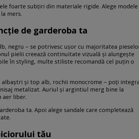
tele foarte subțiri din materiale rigide. Alege modele
 la mers.
uncție de garderoba ta
alb, negru – se potrivesc ușor cu majoritatea pieselo
ul pielii creează continuitate vizuală și alungește
bile în styling, multe stiliste recomandă cel puțin o
i albaștri și top alb, rochii monocrome – poți integr
nisaj metalizat. Auriul și argintiul merg bine la
 aer liber.
garderoba ta. Apoi alege sandale care completează
ate.
iciorului tău