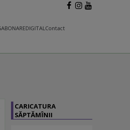
G
ABONARE
DIGITAL
Contact
CARICATURA
SĂPTĂMÎNII