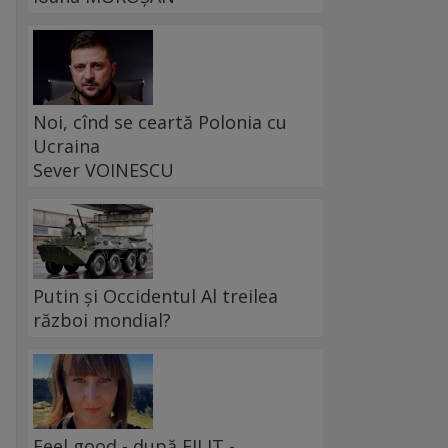
Noi, cînd se ceartă Polonia cu
Ucraina
Sever VOINESCU
Putin și Occidentul Al treilea
război mondial?
Feel good - după FILIT -