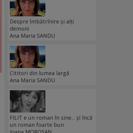
Despre îmbătrînire și alți
demoni
Ana Maria SANDU
Cititori din lumea largă
Ana Maria SANDU
FILIT e un roman în sine... și încă
un roman foarte bun
Ioana MOROȘAN