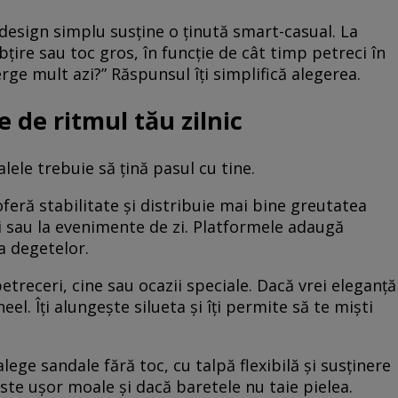
design simplu susține o ținută smart-casual. La
ire sau toc gros, în funcție de cât timp petreci în
erge mult azi?” Răspunsul îți simplifică alegerea.
e de ritmul tău zilnic
alele trebuie să țină pasul cu tine.
oferă stabilitate și distribuie mai bine greutatea
niri sau la evenimente de zi. Platformele adaugă
a degetelor.
etreceri, cine sau ocazii speciale. Dacă vrei eleganță
eel. Îți alungește silueta și îți permite să te miști
lege sandale fără toc, cu talpă flexibilă și susținere
ste ușor moale și dacă baretele nu taie pielea.