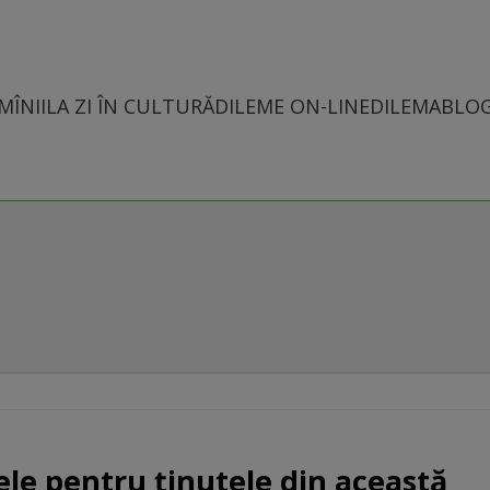
MÎNII
LA ZI ÎN CULTURĂ
DILEME ON-LINE
DILEMABLO
ele pentru ținutele din această