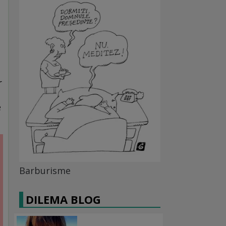
r
e
Barburisme
DILEMA BLOG