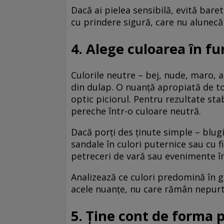
Dacă ai pielea sensibilă, evită bare
cu prindere sigură, care nu alunecă
4. Alege culoarea în f
Culorile neutre – bej, nude, maro, 
din dulap. O nuanță apropiată de ton
optic piciorul. Pentru rezultate sta
pereche într-o culoare neutră.
Dacă porți des ținute simple – blug
sandale în culori puternice sau cu fi
petreceri de vară sau evenimente în
Analizează ce culori predomină în 
acele nuanțe, nu care rămân nepurt
5. Ține cont de forma p