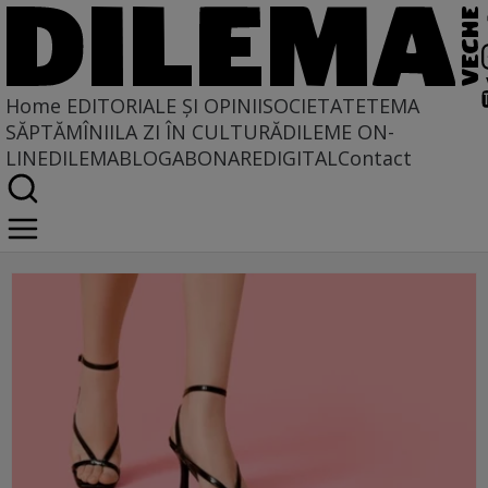
Home
EDITORIALE ȘI OPINII
SOCIETATE
TEMA
SĂPTĂMÎNII
LA ZI ÎN CULTURĂ
DILEME ON-
LINE
DILEMABLOG
ABONARE
DIGITAL
Contact
sandale