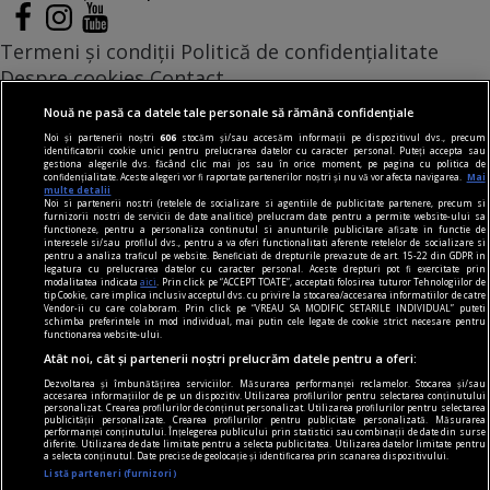
Termeni și condiții
Politică de confidențialitate
Despre cookies
Contact
Modifică preferințe pentru confidențialitate
Nouă ne pasă ca datele tale personale să rămână confidențiale
© Toate drepturile rezervate Adevarul Holding 2026
Noi și partenerii noștri
606
stocăm și/sau accesăm informații pe dispozitivul dvs., precum
identificatorii cookie unici pentru prelucrarea datelor cu caracter personal. Puteți accepta sau
gestiona alegerile dvs. făcând clic mai jos sau în orice moment, pe pagina cu politica de
Din rețeaua Adevărul Holding:
confidențialitate. Aceste alegeri vor fi raportate partenerilor noștri și nu vă vor afecta navigarea.
Mai
multe detalii
Adevarul.ro
Noi si partenerii nostri (retelele de socializare si agentiile de publicitate partenere, precum si
furnizorii nostri de servicii de date analitice) prelucram date pentru a permite website-ului sa
Click.ro
functioneze, pentru a personaliza continutul si anunturile publicitare afisate in functie de
interesele si/sau profilul dvs., pentru a va oferi functionalitati aferente retelelor de socializare si
ClickPoftaBuna.ro
pentru a analiza traficul pe website. Beneficiati de drepturile prevazute de art. 15-22 din GDPR in
legatura cu prelucrarea datelor cu caracter personal. Aceste drepturi pot fi exercitate prin
ClickSanatate.ro
modalitatea indicata
aici
. Prin click pe “ACCEPT TOATE”, acceptati folosirea tuturor Tehnologiilor de
tip Cookie, care implica inclusiv acceptul dvs. cu privire la stocarea/accesarea informatiilor de catre
ClickPentruFemei.ro
Vendor-ii cu care colaboram. Prin click pe “VREAU SA MODIFIC SETARILE INDIVIDUAL” puteti
schimba preferintele in mod individual, mai putin cele legate de cookie strict necesare pentru
DilemaVeche.ro
functionarea website-ului.
OkMagazine.ro
Atât noi, cât și partenerii noștri prelucrăm datele pentru a oferi:
Historia.ro
Dezvoltarea și îmbunătățirea serviciilor. Măsurarea performanței reclamelor. Stocarea și/sau
accesarea informațiilor de pe un dispozitiv. Utilizarea profilurilor pentru selectarea conținutului
personalizat. Crearea profilurilor de conținut personalizat. Utilizarea profilurilor pentru selectarea
publicității personalizate. Crearea profilurilor pentru publicitate personalizată. Măsurarea
performanței conținutului. Înțelegerea publicului prin statistici sau combinații de date din surse
diferite. Utilizarea de date limitate pentru a selecta publicitatea. Utilizarea datelor limitate pentru
a selecta conținutul. Date precise de geolocație și identificarea prin scanarea dispozitivului.
Listă parteneri (furnizori)