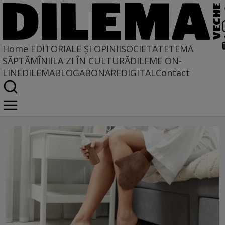
Home
EDITORIALE ȘI OPINII
SOCIETATE
TEMA
SĂPTĂMÎNII
LA ZI ÎN CULTURĂ
DILEME ON-
LINE
DILEMABLOG
ABONARE
DIGITAL
Contact
autobronzant