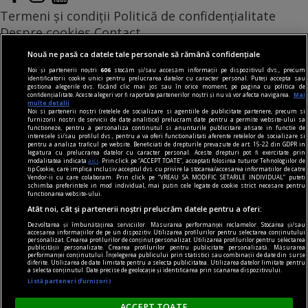
Termeni și condiții
Politică de confidențialitate
Despre cookies
Contact
Modifică preferințe pentru confidențialitate
Nouă ne pasă ca datele tale personale să rămână confidențiale
© Toate drepturile rezervate Adevarul Holding 2026
Noi și partenerii noștri
606
stocăm și/sau accesăm informații pe dispozitivul dvs., precum
identificatorii cookie unici pentru prelucrarea datelor cu caracter personal. Puteți accepta sau
gestiona alegerile dvs. făcând clic mai jos sau în orice moment, pe pagina cu politica de
Din rețeaua Adevărul Holding:
confidențialitate. Aceste alegeri vor fi raportate partenerilor noștri și nu vă vor afecta navigarea.
Mai
multe detalii
Adevarul.ro
Noi si partenerii nostri (retelele de socializare si agentiile de publicitate partenere, precum si
furnizorii nostri de servicii de date analitice) prelucram date pentru a permite website-ului sa
Click.ro
functioneze, pentru a personaliza continutul si anunturile publicitare afisate in functie de
interesele si/sau profilul dvs., pentru a va oferi functionalitati aferente retelelor de socializare si
ClickPoftaBuna.ro
pentru a analiza traficul pe website. Beneficiati de drepturile prevazute de art. 15-22 din GDPR in
legatura cu prelucrarea datelor cu caracter personal. Aceste drepturi pot fi exercitate prin
ClickSanatate.ro
modalitatea indicata
aici
. Prin click pe “ACCEPT TOATE”, acceptati folosirea tuturor Tehnologiilor de
tip Cookie, care implica inclusiv acceptul dvs. cu privire la stocarea/accesarea informatiilor de catre
ClickPentruFemei.ro
Vendor-ii cu care colaboram. Prin click pe “VREAU SA MODIFIC SETARILE INDIVIDUAL” puteti
schimba preferintele in mod individual, mai putin cele legate de cookie strict necesare pentru
DilemaVeche.ro
functionarea website-ului.
OkMagazine.ro
Atât noi, cât și partenerii noștri prelucrăm datele pentru a oferi:
Historia.ro
Dezvoltarea și îmbunătățirea serviciilor. Măsurarea performanței reclamelor. Stocarea și/sau
accesarea informațiilor de pe un dispozitiv. Utilizarea profilurilor pentru selectarea conținutului
personalizat. Crearea profilurilor de conținut personalizat. Utilizarea profilurilor pentru selectarea
publicității personalizate. Crearea profilurilor pentru publicitate personalizată. Măsurarea
performanței conținutului. Înțelegerea publicului prin statistici sau combinații de date din surse
diferite. Utilizarea de date limitate pentru a selecta publicitatea. Utilizarea datelor limitate pentru
a selecta conținutul. Date precise de geolocație și identificarea prin scanarea dispozitivului.
Listă parteneri (furnizori)
ACCEPT TOATE