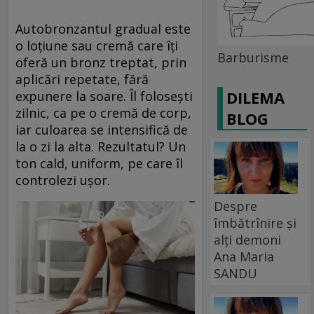
Autobronzantul gradual este
o loțiune sau cremă care îți
Barburisme
oferă un bronz treptat, prin
aplicări repetate, fără
DILEMA
expunere la soare. Îl folosești
zilnic, ca pe o cremă de corp,
BLOG
iar culoarea se intensifică de
la o zi la alta. Rezultatul? Un
ton cald, uniform, pe care îl
controlezi ușor.
Despre
îmbătrînire și
alți demoni
Ana Maria
SANDU