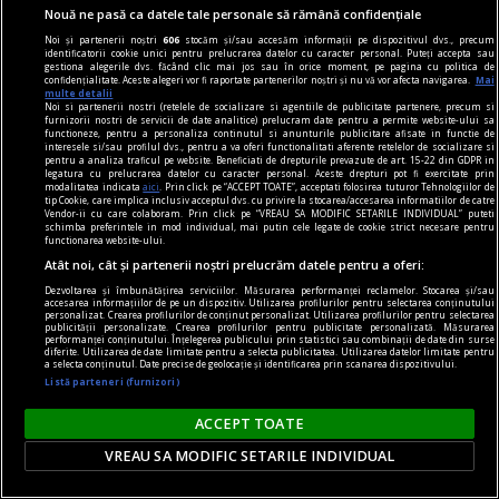
Nouă ne pasă ca datele tale personale să rămână confidențiale
Noi și partenerii noștri
606
stocăm și/sau accesăm informații pe dispozitivul dvs., precum
identificatorii cookie unici pentru prelucrarea datelor cu caracter personal. Puteți accepta sau
gestiona alegerile dvs. făcând clic mai jos sau în orice moment, pe pagina cu politica de
confidențialitate. Aceste alegeri vor fi raportate partenerilor noștri și nu vă vor afecta navigarea.
Mai
multe detalii
Noi si partenerii nostri (retelele de socializare si agentiile de publicitate partenere, precum si
furnizorii nostri de servicii de date analitice) prelucram date pentru a permite website-ului sa
functioneze, pentru a personaliza continutul si anunturile publicitare afisate in functie de
interesele si/sau profilul dvs., pentru a va oferi functionalitati aferente retelelor de socializare si
pentru a analiza traficul pe website. Beneficiati de drepturile prevazute de art. 15-22 din GDPR in
legatura cu prelucrarea datelor cu caracter personal. Aceste drepturi pot fi exercitate prin
modalitatea indicata
aici
. Prin click pe “ACCEPT TOATE”, acceptati folosirea tuturor Tehnologiilor de
tip Cookie, care implica inclusiv acceptul dvs. cu privire la stocarea/accesarea informatiilor de catre
Vendor-ii cu care colaboram. Prin click pe “VREAU SA MODIFIC SETARILE INDIVIDUAL” puteti
schimba preferintele in mod individual, mai putin cele legate de cookie strict necesare pentru
functionarea website-ului.
Atât noi, cât și partenerii noștri prelucrăm datele pentru a oferi:
Dezvoltarea și îmbunătățirea serviciilor. Măsurarea performanței reclamelor. Stocarea și/sau
accesarea informațiilor de pe un dispozitiv. Utilizarea profilurilor pentru selectarea conținutului
personalizat. Crearea profilurilor de conținut personalizat. Utilizarea profilurilor pentru selectarea
comunicat
publicității personalizate. Crearea profilurilor pentru publicitate personalizată. Măsurarea
performanței conținutului. Înțelegerea publicului prin statistici sau combinații de date din surse
diferite. Utilizarea de date limitate pentru a selecta publicitatea. Utilizarea datelor limitate pentru
BRAT își prezintă poziția față de textul curent al
a selecta conținutul. Date precise de geolocație și identificarea prin scanarea dispozitivului.
Digital Omnibus VII și atrage atenția asupra
Listă parteneri (furnizori)
importanței acestuia pentru sustenabilitatea și
ACCEPT TOATE
libertatea presei
VREAU SA MODIFIC SETARILE INDIVIDUAL
Biroul Român de Audit Transmedia (BRAT) își
exprimă poziția față de textul actual al Digital