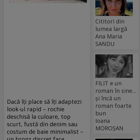
Cititori din
lumea largă
Ana Maria
SANDU
FILIT e un
roman în sine...
și încă un
Dacă îți place să îți adaptezi
roman foarte
look-ul rapid – rochie
bun
deschisă la culoare, top
Ioana
scurt, fustă din denim sau
MOROȘAN
costum de baie minimalist –
un bronz discret face