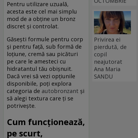
OCTOMBRIE
Pentru utilizare uzuală,
acesta este cel mai simplu
mod de a obține un bronz
discret și controlat.
Găsești formule pentru corp
Privirea ei
și pentru față, sub formă de
pierdută, de
loțiune, cremă sau picături
copil
pe care le amesteci cu
neajutorat
hidratantul tău obișnuit.
Ana Maria
Dacă vrei să vezi opțiunile
SANDU
disponibile, poți explora
categoria de
autobronzant
și
să alegi textura care ți se
potrivește.
Cum funcționează,
pe scurt,