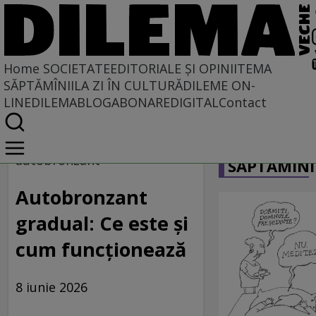
Home
SOCIETATE
EDITORIALE ȘI OPINII
TEMA
SĂPTĂMÎNII
LA ZI ÎN CULTURĂ
DILEME ON-
LINE
DILEMABLOG
ABONARE
DIGITAL
Contact
Home
CARICATU
Societate
autobronzant
SĂPTĂMÎNI
Autobronzant
gradual: Ce este și
cum funcționează
8 iunie 2026