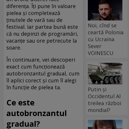
diferența. Îți pune în valoare
pielea și completează
ținutele de vară sau de
Noi, cînd se
festival. Iar partea bună este
ceartă Polonia
că nu depinzi de programări,
cu Ucraina
vacanțe sau ore petrecute la
Sever
soare.
VOINESCU
În continuare, vei descoperi
exact cum funcționează
autobronzantul gradual, cum
îl aplici corect și cum îl alegi
în funcție de pielea ta.
Putin și
Occidentul Al
Ce este
treilea război
mondial?
autobronzantul
gradual?