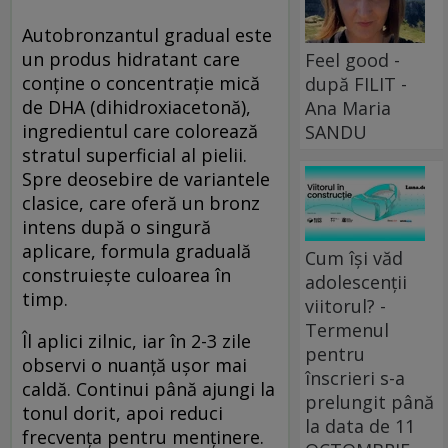
Autobronzantul gradual este
un produs hidratant care
Feel good -
conține o concentrație mică
după FILIT -
de DHA (dihidroxiacetonă),
Ana Maria
ingredientul care colorează
SANDU
stratul superficial al pielii.
Spre deosebire de variantele
clasice, care oferă un bronz
intens după o singură
aplicare, formula graduală
Cum își văd
construiește culoarea în
adolescenții
timp.
viitorul? -
Termenul
Îl aplici zilnic, iar în 2-3 zile
pentru
observi o nuanță ușor mai
înscrieri s-a
caldă. Continui până ajungi la
prelungit până
tonul dorit, apoi reduci
la data de 11
frecvența pentru menținere.