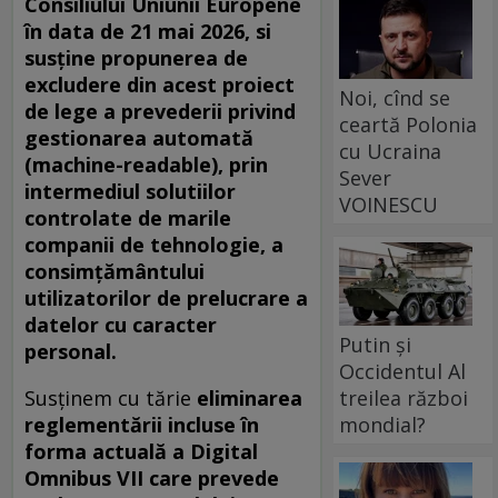
Consiliului Uniunii Europene
în data de 21 mai 2026, si
susține propunerea de
excludere din acest proiect
Noi, cînd se
de lege a prevederii privind
ceartă Polonia
gestionarea automată
cu Ucraina
(machine-readable), prin
Sever
intermediul solutiilor
VOINESCU
controlate de marile
companii de tehnologie, a
consimțământului
utilizatorilor de prelucrare a
datelor cu caracter
Putin și
personal.
Occidentul Al
Susținem cu tărie
eliminarea
treilea război
reglementării incluse în
mondial?
forma actuală a Digital
Omnibus VII care prevede