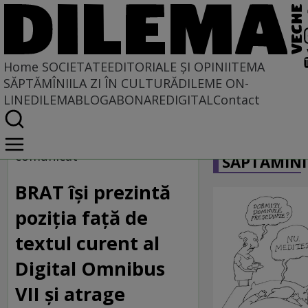
Home
SOCIETATE
EDITORIALE ȘI OPINII
TEMA
SĂPTĂMÎNII
LA ZI ÎN CULTURĂ
DILEME ON-
LINE
DILEMABLOG
ABONARE
DIGITAL
Contact
Home
CARICATU
Societate
comunicat
SĂPTĂMÎNI
BRAT își prezintă
poziția față de
textul curent al
Digital Omnibus
VII și atrage