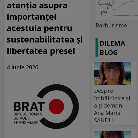
atenția asupra
importanței
Barburisme
acestuia pentru
sustenabilitatea și
DILEMA
libertatea presei
BLOG
4 iunie 2026
Despre
îmbătrînire și
alți demoni
Ana Maria
SANDU