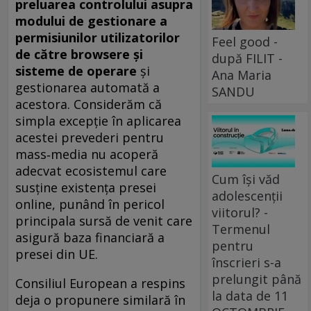
preluarea controlului asupra
modului de gestionare a
permisiunilor utilizatorilor
Feel good -
de către browsere şi
după FILIT -
sisteme de operare
și
Ana Maria
gestionarea automată a
SANDU
acestora. Considerăm că
simpla excepție în aplicarea
acestei prevederi pentru
mass‑media nu acoperă
adecvat ecosistemul care
Cum își văd
susține existența presei
adolescenții
online, punând în pericol
viitorul? -
principala sursă de venit care
Termenul
asigură baza financiară a
pentru
presei din UE.
înscrieri s-a
prelungit până
Consiliul European a respins
la data de 11
deja o propunere similară în