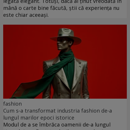
legată elegant. Totuși, dacă ai ținut vreodată în
mână o carte bine făcută, știi că experiența nu
este chiar aceeași.
fashion
Cum s-a transformat industria fashion de-a
lungul marilor epoci istorice
Modul de a se îmbrăca oamenii de-a lungul