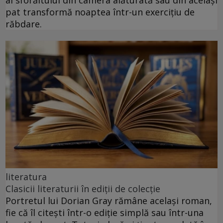
al sforăitului din camera alăturată sau din același
pat transformă noaptea într-un exercițiu de
răbdare.
literatura
Clasicii literaturii în ediții de colecție
Portretul lui Dorian Gray rămâne același roman,
fie că îl citești într-o ediție simplă sau într-una