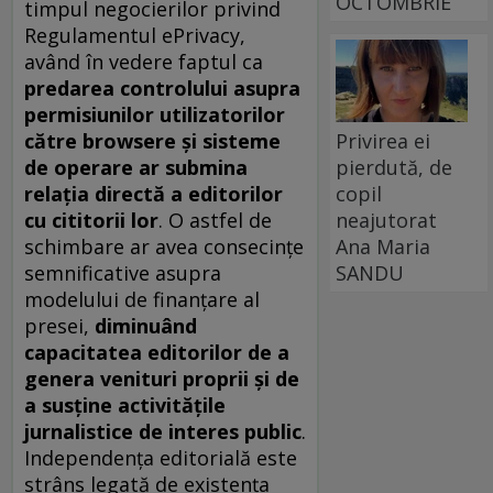
OCTOMBRIE
timpul negocierilor privind
Regulamentul ePrivacy,
având în vedere faptul ca
predarea controlului asupra
permisiunilor utilizatorilor
către browsere și sisteme
Privirea ei
de operare ar submina
pierdută, de
relația directă a editorilor
copil
cu cititorii lor
. O astfel de
neajutorat
schimbare ar avea consecințe
Ana Maria
semnificative asupra
SANDU
modelului de finanțare al
presei,
diminuând
capacitatea editorilor de a
genera venituri proprii și de
a susține activitățile
jurnalistice de interes public
.
Independența editorială este
strâns legată de existența