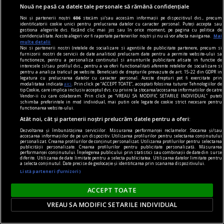
dimensiunea spațiului sau de aspectul
Nouă ne pasă ca datele tale personale să rămână confidențiale
mobilierului, ci de modul în care toate
Noi și partenerii noștri
606
stocăm și/sau accesăm informații pe dispozitivul dvs., precum
identificatorii cookie unici pentru prelucrarea datelor cu caracter personal. Puteți accepta sau
elementele funcționează împreună pentru a crea
gestiona alegerile dvs. făcând clic mai jos sau în orice moment, pe pagina cu politica de
confidențialitate. Aceste alegeri vor fi raportate partenerilor noștri și nu vă vor afecta navigarea.
Mai
o atmosferă echilibrată.
multe detalii
Noi si partenerii nostri (retelele de socializare si agentiile de publicitate partenere, precum si
furnizorii nostri de servicii de date analitice) prelucram date pentru a permite website-ului sa
functioneze, pentru a personaliza continutul si anunturile publicitare afisate in functie de
interesele si/sau profilul dvs., pentru a va oferi functionalitati aferente retelelor de socializare si
pentru a analiza traficul pe website. Beneficiati de drepturile prevazute de art. 15-22 din GDPR in
legatura cu prelucrarea datelor cu caracter personal. Aceste drepturi pot fi exercitate prin
modalitatea indicata
aici
. Prin click pe “ACCEPT TOATE”, acceptati folosirea tuturor Tehnologiilor de
tip Cookie, care implica inclusiv acceptul dvs. cu privire la stocarea/accesarea informatiilor de catre
Vendor-ii cu care colaboram. Prin click pe “VREAU SA MODIFIC SETARILE INDIVIDUAL” puteti
schimba preferintele in mod individual, mai putin cele legate de cookie strict necesare pentru
functionarea website-ului.
Atât noi, cât și partenerii noștri prelucrăm datele pentru a oferi:
Dezvoltarea și îmbunătățirea serviciilor. Măsurarea performanței reclamelor. Stocarea și/sau
accesarea informațiilor de pe un dispozitiv. Utilizarea profilurilor pentru selectarea conținutului
personalizat. Crearea profilurilor de conținut personalizat. Utilizarea profilurilor pentru selectarea
publicității personalizate. Crearea profilurilor pentru publicitate personalizată. Măsurarea
performanței conținutului. Înțelegerea publicului prin statistici sau combinații de date din surse
diferite. Utilizarea de date limitate pentru a selecta publicitatea. Utilizarea datelor limitate pentru
a selecta conținutul. Date precise de geolocație și identificarea prin scanarea dispozitivului.
Listă parteneri (furnizori)
ACCEPT TOATE
sandale
VREAU SA MODIFIC SETARILE INDIVIDUAL
Cum să îți alegi sandalele pentru ținutele din
această vară? 7 recomandări