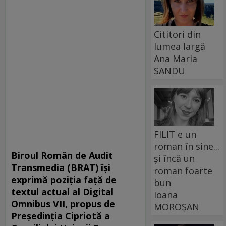
Cititori din
lumea largă
Ana Maria
SANDU
FILIT e un
roman în sine...
Biroul Român de Audit
și încă un
Transmedia (BRAT) își
roman foarte
exprimă poziția față de
bun
textul actual al Digital
Ioana
Omnibus VII, propus de
MOROȘAN
Președinția Cipriotă a