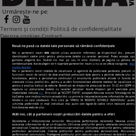
Urmărește-ne pe:
Termeni și condiții
Politică de confidențialitate
Despre cookies
Contact
Modifică preferințe pentru confidențialitate
Nouă ne pasă ca datele tale personale să rămână confidențiale
© Toate drepturile rezervate Adevarul Holding 2026
Noi și partenerii noștri
606
stocăm și/sau accesăm informații pe dispozitivul dvs., precum
identificatorii cookie unici pentru prelucrarea datelor cu caracter personal. Puteți accepta sau
gestiona alegerile dvs. făcând clic mai jos sau în orice moment, pe pagina cu politica de
Din rețeaua Adevărul Holding:
confidențialitate. Aceste alegeri vor fi raportate partenerilor noștri și nu vă vor afecta navigarea.
Mai
multe detalii
Adevarul.ro
Noi si partenerii nostri (retelele de socializare si agentiile de publicitate partenere, precum si
furnizorii nostri de servicii de date analitice) prelucram date pentru a permite website-ului sa
Click.ro
functioneze, pentru a personaliza continutul si anunturile publicitare afisate in functie de
interesele si/sau profilul dvs., pentru a va oferi functionalitati aferente retelelor de socializare si
ClickPoftaBuna.ro
pentru a analiza traficul pe website. Beneficiati de drepturile prevazute de art. 15-22 din GDPR in
legatura cu prelucrarea datelor cu caracter personal. Aceste drepturi pot fi exercitate prin
ClickSanatate.ro
modalitatea indicata
aici
. Prin click pe “ACCEPT TOATE”, acceptati folosirea tuturor Tehnologiilor de
tip Cookie, care implica inclusiv acceptul dvs. cu privire la stocarea/accesarea informatiilor de catre
ClickPentruFemei.ro
Vendor-ii cu care colaboram. Prin click pe “VREAU SA MODIFIC SETARILE INDIVIDUAL” puteti
schimba preferintele in mod individual, mai putin cele legate de cookie strict necesare pentru
DilemaVeche.ro
functionarea website-ului.
OkMagazine.ro
Atât noi, cât și partenerii noștri prelucrăm datele pentru a oferi:
Historia.ro
Dezvoltarea și îmbunătățirea serviciilor. Măsurarea performanței reclamelor. Stocarea și/sau
accesarea informațiilor de pe un dispozitiv. Utilizarea profilurilor pentru selectarea conținutului
personalizat. Crearea profilurilor de conținut personalizat. Utilizarea profilurilor pentru selectarea
publicității personalizate. Crearea profilurilor pentru publicitate personalizată. Măsurarea
performanței conținutului. Înțelegerea publicului prin statistici sau combinații de date din surse