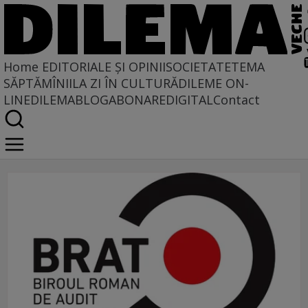
Home
EDITORIALE ȘI OPINII
SOCIETATE
TEMA
SĂPTĂMÎNII
LA ZI ÎN CULTURĂ
DILEME ON-
LINE
DILEMABLOG
ABONARE
DIGITAL
Contact
comunicat