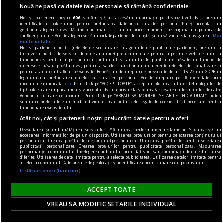
Vinuri premium - selecții exclusiviste pentru
Nouă ne pasă ca datele tale personale să rămână confidențiale
cunoscători
Noi și partenerii noștri
606
stocăm și/sau accesăm informații pe dispozitivul dvs., precum
identificatorii cookie unici pentru prelucrarea datelor cu caracter personal. Puteți accepta sau
În lumea vinului, diferența dintre un produs
gestiona alegerile dvs. făcând clic mai jos sau în orice moment, pe pagina cu politica de
confidențialitate. Aceste alegeri vor fi raportate partenerilor noștri și nu vă vor afecta navigarea.
Mai
obișnuit și o experiență memorabilă este dată de
multe detalii
Noi si partenerii nostri (retelele de socializare si agentiile de publicitate partenere, precum si
origine, rafinament și atenția la detalii. Pentru
furnizorii nostri de servicii de date analitice) prelucram date pentru a permite website-ului sa
functioneze, pentru a personaliza continutul si anunturile publicitare afisate in functie de
cunoscători, alegerea nu se rezumă la o simplă
interesele si/sau profilul dvs., pentru a va oferi functionalitati aferente retelelor de socializare si
pentru a analiza traficul pe website. Beneficiati de drepturile prevazute de art. 15-22 din GDPR in
băutură, ci la o expresie a terroir-ului, a tradiției
legatura cu prelucrarea datelor cu caracter personal. Aceste drepturi pot fi exercitate prin
modalitatea indicata
aici
. Prin click pe “ACCEPT TOATE”, acceptati folosirea tuturor Tehnologiilor de
și a măiestriei vinificatorului.
tip Cookie, care implica inclusiv acceptul dvs. cu privire la stocarea/accesarea informatiilor de catre
Vendor-ii cu care colaboram. Prin click pe “VREAU SA MODIFIC SETARILE INDIVIDUAL” puteti
schimba preferintele in mod individual, mai putin cele legate de cookie strict necesare pentru
functionarea website-ului.
Atât noi, cât și partenerii noștri prelucrăm datele pentru a oferi:
Dezvoltarea și îmbunătățirea serviciilor. Măsurarea performanței reclamelor. Stocarea și/sau
accesarea informațiilor de pe un dispozitiv. Utilizarea profilurilor pentru selectarea conținutului
personalizat. Crearea profilurilor de conținut personalizat. Utilizarea profilurilor pentru selectarea
publicității personalizate. Crearea profilurilor pentru publicitate personalizată. Măsurarea
performanței conținutului. Înțelegerea publicului prin statistici sau combinații de date din surse
diferite. Utilizarea de date limitate pentru a selecta publicitatea. Utilizarea datelor limitate pentru
a selecta conținutul. Date precise de geolocație și identificarea prin scanarea dispozitivului.
Listă parteneri (furnizori)
ACCEPT TOATE
VREAU SA MODIFIC SETARILE INDIVIDUAL