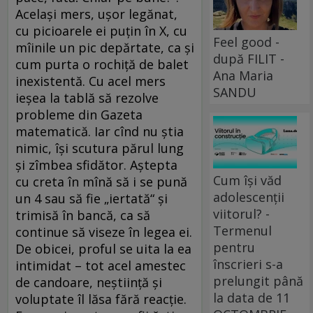
Acelaşi mers, uşor legănat,
cu picioarele ei puţin în X, cu
Feel good -
mîinile un pic depărtate, ca şi
după FILIT -
cum purta o rochiţă de balet
Ana Maria
inexistentă. Cu acel mers
SANDU
ieşea la tablă să rezolve
probleme din Gazeta
matematică. Iar cînd nu ştia
nimic, îşi scutura părul lung
şi zîmbea sfidător. Aştepta
Cum își văd
cu creta în mînă să i se pună
adolescenții
un 4 sau să fie „iertată“ şi
viitorul? -
trimisă în bancă, ca să
Termenul
continue să viseze în legea ei.
pentru
De obicei, proful se uita la ea
înscrieri s-a
intimidat – tot acel amestec
prelungit până
de candoare, neştiinţă şi
la data de 11
voluptate îl lăsa fără reacţie.