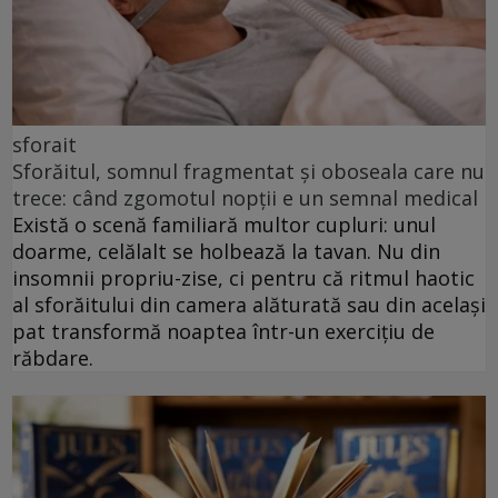
sforait
Sforăitul, somnul fragmentat și oboseala care nu
trece: când zgomotul nopții e un semnal medical
Există o scenă familiară multor cupluri: unul
doarme, celălalt se holbează la tavan. Nu din
insomnii propriu-zise, ci pentru că ritmul haotic
al sforăitului din camera alăturată sau din același
pat transformă noaptea într-un exercițiu de
răbdare.