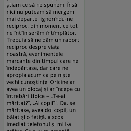
ştiam ce să ne spunem. Însă
nici nu puteam să mergem
mai departe, ignorîndu-ne
reciproc, din moment ce tot
ne întîlniserăm întîmplător.
Trebuia să ne dăm un raport
reciproc despre viaţa
noastră, evenimentele
marcante din timpul care ne
îndepărtase, dar care ne
apropia acum ca pe nişte
vechi cunoştinţe. Oricine ar
avea un blocaj şi ar începe cu
întrebări tipice – „Te-ai
măritat?“, „Ai copii?“. Da, se
măritase, avea doi copii, un
băiat şi o fetiţă, a scos
imediat telefonul şi mi i-a
arătat. Ca şi cum această