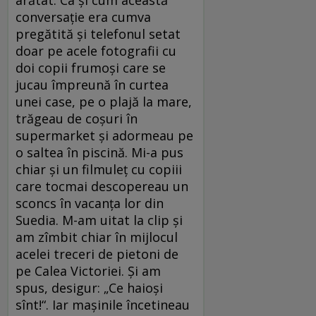
conversaţie era cumva
pregătită şi telefonul setat
doar pe acele fotografii cu
doi copii frumoşi care se
jucau împreună în curtea
unei case, pe o plajă la mare,
trăgeau de coşuri în
supermarket şi adormeau pe
o saltea în piscină. Mi-a pus
chiar şi un filmuleţ cu copiii
care tocmai descopereau un
sconcs în vacanţa lor din
Suedia. M-am uitat la clip şi
am zîmbit chiar în mijlocul
acelei treceri de pietoni de
pe Calea Victoriei. Şi am
spus, desigur: „Ce haioşi
sînt!“. Iar maşinile încetineau