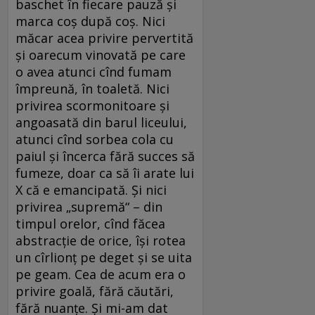
baschet în fiecare pauză şi
marca coş după coş. Nici
măcar acea privire pervertită
şi oarecum vinovată pe care
o avea atunci cînd fumam
împreună, în toaletă. Nici
privirea scormonitoare şi
angoasată din barul liceului,
atunci cînd sorbea cola cu
paiul şi încerca fără succes să
fumeze, doar ca să îi arate lui
X că e emancipată. Şi nici
privirea „supremă“ – din
timpul orelor, cînd făcea
abstracţie de orice, îşi rotea
un cîrlionţ pe deget şi se uita
pe geam. Cea de acum era o
privire goală, fără căutări,
fără nuanţe. Şi mi-am dat