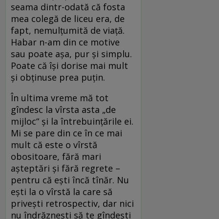
seama dintr-odată că fosta
mea colegă de liceu era, de
fapt, nemulţumită de viaţă.
Habar n-am din ce motive
sau poate aşa, pur şi simplu.
Poate că îşi dorise mai mult
şi obţinuse prea puţin.
În ultima vreme mă tot
gîndesc la vîrsta asta „de
mijloc“ şi la întrebuinţările ei.
Mi se pare din ce în ce mai
mult că este o vîrstă
obositoare, fără mari
aşteptări şi fără regrete –
pentru că eşti încă tînăr. Nu
eşti la o vîrstă la care să
priveşti retrospectiv, dar nici
nu îndrăzneşti să te gîndeşti