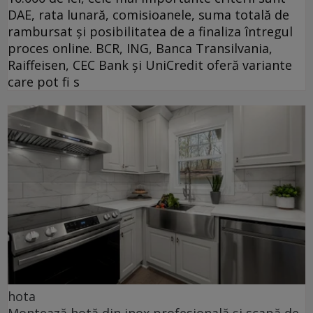
DAE, rata lunară, comisioanele, suma totală de
rambursat și posibilitatea de a finaliza întregul
proces online. BCR, ING, Banca Transilvania,
Raiffeisen, CEC Bank și UniCredit oferă variante
care pot fi s
hota
Montează hotă din inox profesională și scapă de