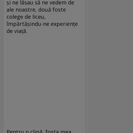
şi ne lăsau să ne vedem de
ale noastre, două foste
colege de liceu,
împărtăşindu-ne experienţe
de viaţă.
Pentru o clipă, fosta mea