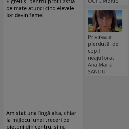
OCTOMBRIE
E greu şi pentru profii ăştia
de mate atunci cînd elevele
lor devin femei!
Privirea ei
pierdută, de
copil
neajutorat
Ana Maria
SANDU
Am stat una lîngă alta, chiar
la mijlocul unei treceri de
pietoni din centru, şi nu