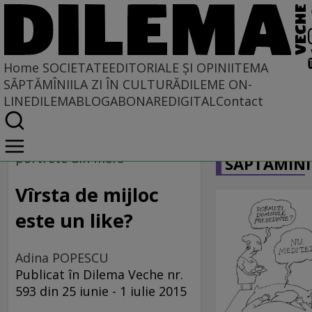
Home
SOCIETATE
EDITORIALE ȘI OPINII
TEMA
SĂPTĂMÎNII
LA ZI ÎN CULTURĂ
DILEME ON-
LINE
DILEMABLOG
ABONARE
DIGITAL
Contact
Home
CARICATU
Societate
portrete din mers
SĂPTĂMÎNI
MASS COMEDIA
Vîrsta de mijloc
este un like?
Adina POPESCU
Publicat în Dilema Veche nr.
593 din 25 iunie - 1 iulie 2015