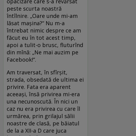
opacizare care s-a revărsat
peste scurta noastră
întîlnire. „Oare unde mi-am
lăsat maşina?“ Nu m-a
întrebat nimic despre ce am
făcut eu în tot acest timp,
apoi a tulit-o brusc, fluturînd
din mînă: „Ne mai auzim pe
Facebook!“.
Am traversat, în sfîrşit,
strada, obsedată de ultima ei
privire. Fata era aparent
aceeaşi, însă privirea mi-era
una necunoscută. În nici un
caz nu era privirea cu care îl
urmărea, prin grilajul sălii
noastre de clasă, pe băiatul
de la a XII-a D care juca