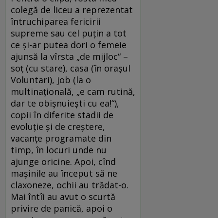
colegă de liceu a reprezentat
întruchiparea fericirii
supreme sau cel puţin a tot
ce şi-ar putea dori o femeie
ajunsă la vîrsta „de mijloc“ –
soţ (cu stare), casa (în oraşul
Voluntari), job (la o
multinaţională, „e cam rutină,
dar te obişnuieşti cu ea!“),
copii în diferite stadii de
evoluţie şi de creştere,
vacanţe programate din
timp, în locuri unde nu
ajunge oricine. Apoi, cînd
maşinile au început să ne
claxoneze, ochii au trădat-o.
Mai întîi au avut o scurtă
privire de panică, apoi o