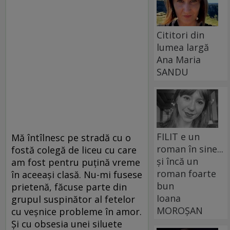
Cititori din
lumea largă
Ana Maria
SANDU
FILIT e un
Mă întîlnesc pe stradă cu o
roman în sine...
fostă colegă de liceu cu care
și încă un
am fost pentru puţină vreme
roman foarte
în aceeaşi clasă. Nu-mi fusese
bun
prietenă, făcuse parte din
Ioana
grupul suspinător al fetelor
MOROȘAN
cu veşnice probleme în amor.
Şi cu obsesia unei siluete