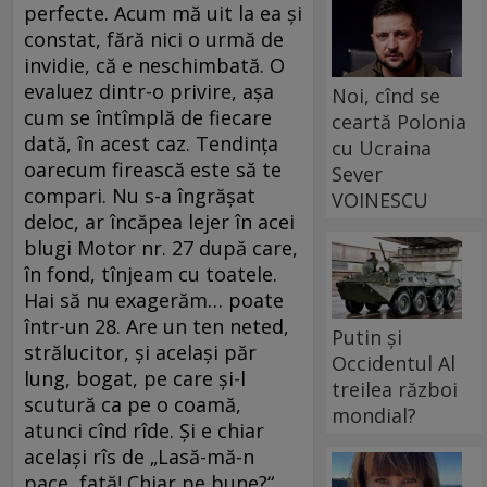
perfecte. Acum mă uit la ea şi
constat, fără nici o urmă de
invidie, că e neschimbată. O
evaluez dintr-o privire, aşa
Noi, cînd se
cum se întîmplă de fiecare
ceartă Polonia
dată, în acest caz. Tendinţa
cu Ucraina
oarecum firească este să te
Sever
compari. Nu s-a îngrăşat
VOINESCU
deloc, ar încăpea lejer în acei
blugi Motor nr. 27 după care,
în fond, tînjeam cu toatele.
Hai să nu exagerăm… poate
într-un 28. Are un ten neted,
Putin și
strălucitor, şi acelaşi păr
Occidentul Al
lung, bogat, pe care şi-l
treilea război
scutură ca pe o coamă,
mondial?
atunci cînd rîde. Şi e chiar
acelaşi rîs de „Lasă-mă-n
pace, fată! Chiar pe bune?“.