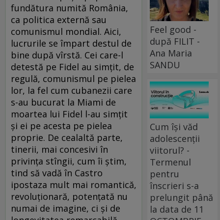
fundătura numită România,
ca politica externă sau
Feel good -
comunismul mondial. Aici,
după FILIT -
lucrurile se împart destul de
Ana Maria
bine după vîrstă. Cei care-l
SANDU
detestă pe Fidel au simțit, de
regulă, comunismul pe pielea
lor, la fel cum cubanezii care
s-au bucurat la Miami de
moartea lui Fidel l-au simțit
și ei pe acesta pe pielea
Cum își văd
proprie. De cealaltă parte,
adolescenții
tinerii, mai concesivi în
viitorul? -
privința stîngii, cum îi știm,
Termenul
tind să vadă în Castro
pentru
ipostaza mult mai romantică,
înscrieri s-a
revoluționară, potențată nu
prelungit până
numai de imagine, ci și de
la data de 11
longevitatea remarcabilă,