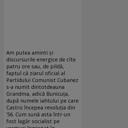
Am putea aminti și
discursurile energice de cîte
patru ore sau, de pildă,
faptul că ziarul oficial al
Partidului Comunist Cubanez
s-a numit dintotdeauna
Grandma, adică Bunicuța,
după numele iahtului pe care
Castro începea revoluția din
’56. Cum sună asta într-un
fost lagăr socialist pe
vremuri îngropat în