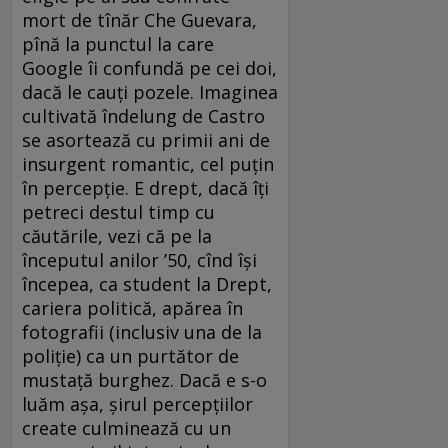
mort de tînăr Che Guevara,
pînă la punctul la care
Google îi confundă pe cei doi,
dacă le cauți pozele. Imaginea
cultivată îndelung de Castro
se asortează cu primii ani de
insurgent romantic, cel puțin
în percepție. E drept, dacă îți
petreci destul timp cu
căutările, vezi că pe la
începutul anilor ’50, cînd își
începea, ca student la Drept,
cariera politică, apărea în
fotografii (inclusiv una de la
poliție) ca un purtător de
mustață burghez. Dacă e s-o
luăm așa, șirul percepțiilor
create culminează cu un