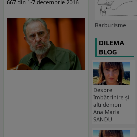
667 din 1-7 decembrie 2016
Barburisme
DILEMA
BLOG
Despre
îmbătrînire și
alți demoni
Ana Maria
SANDU