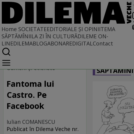
Home
SOCIETATE
EDITORIALE ȘI OPINII
TEMA
SĂPTĂMÎNII
LA ZI ÎN CULTURĂ
DILEME ON-
LINE
DILEMABLOG
ABONARE
DIGITAL
Contact
Home
CARICATU
Societate
Oameni şi etichete
SĂPTĂMÎNI
MASS COMEDIA
Fantoma lui
Castro. Pe
Facebook
Iulian COMANESCU
Publicat în Dilema Veche nr.