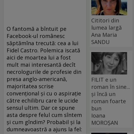
Cititori din
lumea largă
O fantomă a bîntuit pe
Ana Maria
Facebook-ul românesc
SANDU
săptămîna trecută: cea a lui
Fidel Castro. Polemica iscată
aici de moartea lui a fost
mult mai interesantă decît
necrologurile de profesie din
presa anglo-americană,
FILIT e un
majoritatea scrise
roman în sine...
convențional și cu o aspirație
și încă un
către echilibru care le ucide
roman foarte
sensul ultim. Dar ce spune
bun
asta despre felul cum sîntem
Ioana
și cum gîndim? Probabil și la
MOROȘAN
dumneavoastră a ajuns la fel: