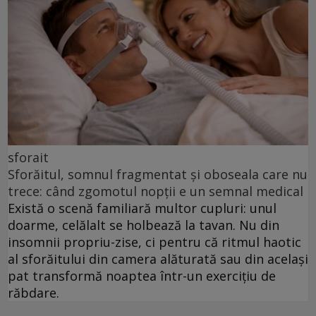
sforait
Sforăitul, somnul fragmentat și oboseala care nu
trece: când zgomotul nopții e un semnal medical
Există o scenă familiară multor cupluri: unul
doarme, celălalt se holbează la tavan. Nu din
insomnii propriu-zise, ci pentru că ritmul haotic
al sforăitului din camera alăturată sau din același
pat transformă noaptea într-un exercițiu de
răbdare.