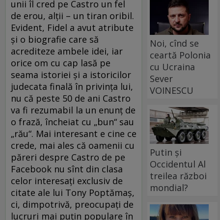
unii îl cred pe Castro un fel
de erou, alții – un tiran oribil.
Evident, Fidel a avut atribute
și o biografie care să
Noi, cînd se
acrediteze ambele idei, iar
ceartă Polonia
orice om cu cap lasă pe
cu Ucraina
seama istoriei și a istoricilor
Sever
judecata finală în privința lui,
VOINESCU
nu că peste 50 de ani Castro
va fi rezumabil la un enunț de
o frază, încheiat cu „bun“ sau
„rău“. Mai interesant e cine ce
crede, mai ales că oamenii cu
Putin și
păreri despre Castro de pe
Occidentul Al
Facebook nu sînt din clasa
treilea război
celor interesați exclusiv de
mondial?
citate ale lui Tony Poptămaș,
ci, dimpotrivă, preocupați de
lucruri mai puțin populare în