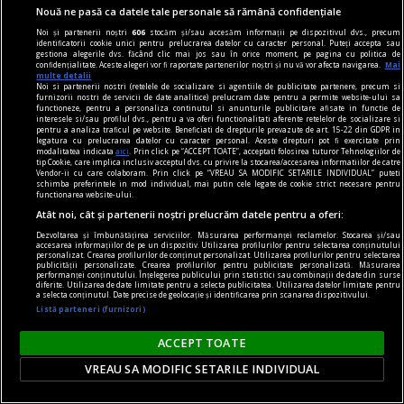
Nouă ne pasă ca datele tale personale să rămână confidențiale
Noi și partenerii noștri
606
stocăm și/sau accesăm informații pe dispozitivul dvs., precum
identificatorii cookie unici pentru prelucrarea datelor cu caracter personal. Puteți accepta sau
gestiona alegerile dvs. făcând clic mai jos sau în orice moment, pe pagina cu politica de
confidențialitate. Aceste alegeri vor fi raportate partenerilor noștri și nu vă vor afecta navigarea.
Mai
vinuri premium
multe detalii
Noi si partenerii nostri (retelele de socializare si agentiile de publicitate partenere, precum si
Vinuri premium - selecții exclusiviste pentru
furnizorii nostri de servicii de date analitice) prelucram date pentru a permite website-ului sa
functioneze, pentru a personaliza continutul si anunturile publicitare afisate in functie de
cunoscători
interesele si/sau profilul dvs., pentru a va oferi functionalitati aferente retelelor de socializare si
pentru a analiza traficul pe website. Beneficiati de drepturile prevazute de art. 15-22 din GDPR in
În lumea vinului, diferența dintre un produs
legatura cu prelucrarea datelor cu caracter personal. Aceste drepturi pot fi exercitate prin
modalitatea indicata
aici
. Prin click pe “ACCEPT TOATE”, acceptati folosirea tuturor Tehnologiilor de
obișnuit și o experiență memorabilă este dată de
tip Cookie, care implica inclusiv acceptul dvs. cu privire la stocarea/accesarea informatiilor de catre
Vendor-ii cu care colaboram. Prin click pe “VREAU SA MODIFIC SETARILE INDIVIDUAL” puteti
origine, rafinament și atenția la detalii. Pentru
schimba preferintele in mod individual, mai putin cele legate de cookie strict necesare pentru
functionarea website-ului.
cunoscători, alegerea nu se rezumă la o simplă
Atât noi, cât și partenerii noștri prelucrăm datele pentru a oferi:
băutură, ci la o expresie a terroir-ului, a tradiției
Dezvoltarea și îmbunătățirea serviciilor. Măsurarea performanței reclamelor. Stocarea și/sau
și a măiestriei vinificatorului.
accesarea informațiilor de pe un dispozitiv. Utilizarea profilurilor pentru selectarea conținutului
personalizat. Crearea profilurilor de conținut personalizat. Utilizarea profilurilor pentru selectarea
publicității personalizate. Crearea profilurilor pentru publicitate personalizată. Măsurarea
performanței conținutului. Înțelegerea publicului prin statistici sau combinații de date din surse
diferite. Utilizarea de date limitate pentru a selecta publicitatea. Utilizarea datelor limitate pentru
a selecta conținutul. Date precise de geolocație și identificarea prin scanarea dispozitivului.
Listă parteneri (furnizori)
ACCEPT TOATE
VREAU SA MODIFIC SETARILE INDIVIDUAL