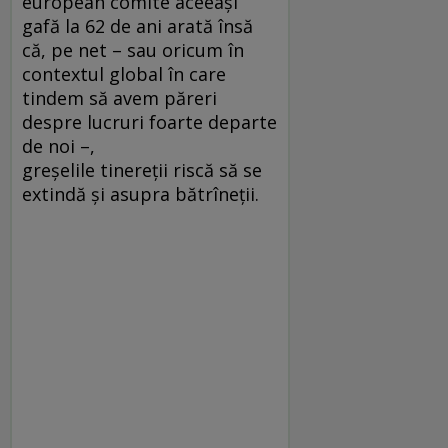
european comite aceeași
gafă la 62 de ani arată însă
că, pe net – sau oricum în
contextul global în care
tindem să avem păreri
despre lucruri foarte departe
de noi –,
greșelile tinereții riscă să se
extindă și asupra bătrîneții.