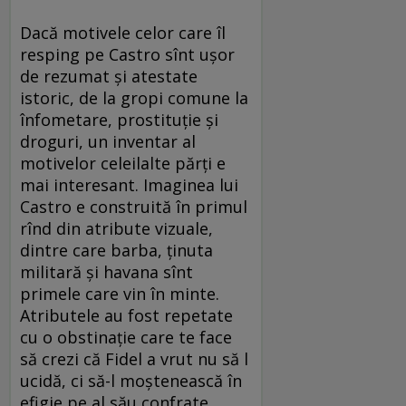
Dacă motivele celor care îl
resping pe Castro sînt ușor
de rezumat și atestate
istoric, de la gropi comune la
înfometare, prostituție și
droguri, un inventar al
motivelor celeilalte părți e
mai interesant. Imaginea lui
Castro e construită în primul
rînd din atribute vizuale,
dintre care barba, ținuta
militară și havana sînt
primele care vin în minte.
Atributele au fost repetate
cu o obstinație care te face
să crezi că Fidel a vrut nu să l
ucidă, ci să-l moștenească în
efigie pe al său confrate