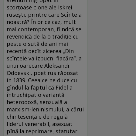
scorțoase clone ale Iskrei
rusești, printre care Scînteia
noastră? În orice caz, mult
mai contemporan, fiindcă se
revendică de la o tradiție cu
peste o sută de ani mai
recentă decît zicerea „Din
scînteie va izbucni flacăra“, a
unui oarecare Aleksandr
Odoevski, poet rus răposat
în 1839. Ceea ce ne duce cu
gîndul la faptul că Fidel a
întruchipat o variantă
heterodoxă, senzuală a
marxism-leninismului, a cărui
chintesență e de regulă
liderul venerabil, asexuat
pînă la reprimare, statutar.