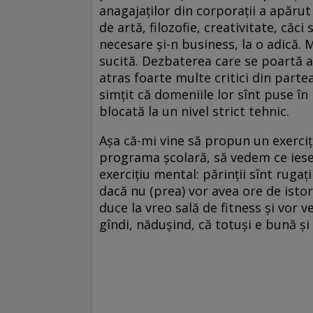
anagajaţilor din corporaţii a apărut
de artă, filozofie, creativitate, căci
necesare şi-n business, la o adică. 
sucită. Dezbaterea care se poartă
atras foarte multe critici din part
simţit că domeniile lor sînt puse în
blocată la un nivel strict tehnic.
Aşa că-mi vine să propun un exerciţ
programa şcolară, să vedem ce iese.
exerciţiu mental: părinţii sînt rugaţi
dacă nu (prea) vor avea ore de istorie
duce la vreo sală de fitness şi vor
gîndi, năduşind, că totuşi e bună şi 