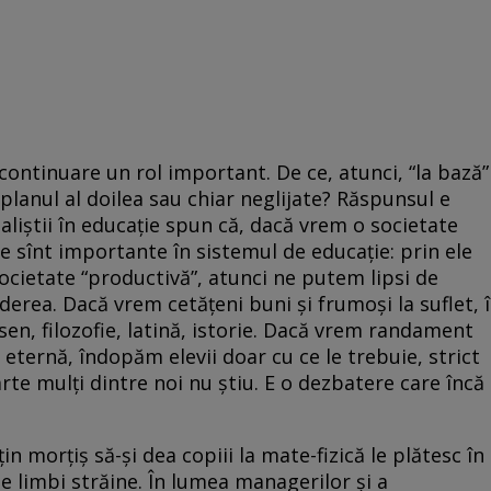
 continuare un rol important. De ce, atunci, “la bază”
 planul al doilea sau chiar neglijate? Răspunsul e
aliştii în educaţie spun că, dacă vrem o societate
e sînt importante în sistemul de educaţie: prin ele
ocietate “productivă”, atunci ne putem lipsi de
rea. Dacă vrem cetăţeni buni şi frumoşi la suflet, î
en, filozofie, latină, istorie. Dacă vrem randament
ternă, îndopăm elevii doar cu ce le trebuie, strict
rte mulţi dintre noi nu ştiu. E o dezbatere care încă
ţin morţiş să-şi dea copiii la mate-fizică le plătesc în
 de limbi străine. În lumea managerilor şi a