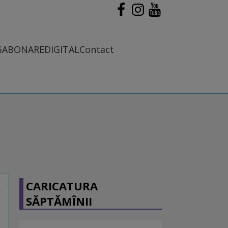
G
ABONARE
DIGITAL
Contact
CARICATURA
SĂPTĂMÎNII