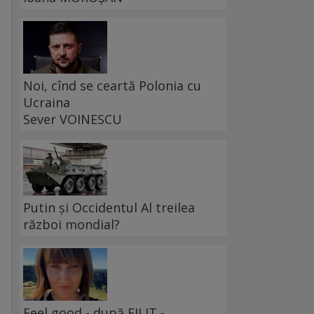
Noi, cînd se ceartă Polonia cu
Ucraina
Sever VOINESCU
Putin și Occidentul Al treilea
război mondial?
Feel good - după FILIT -