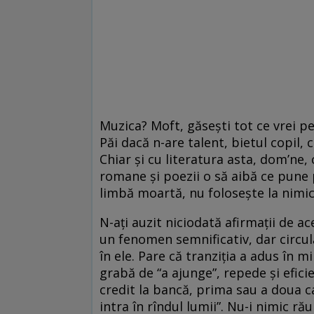
Muzica? Moft, găseşti tot ce vrei 
Păi dacă n-are talent, bietul copil,
Chiar şi cu literatura asta, dom’ne, 
romane şi poezii o să aibă ce pune 
limbă moartă, nu foloseşte la nimic
N-aţi auzit niciodată afirmaţii de a
un fenomen semnificativ, dar circul
în ele. Pare că tranziţia a adus în 
grabă de “a ajunge”, repede şi efici
credit la bancă, prima sau a doua c
intra în rîndul lumii”. Nu-i nimic rău