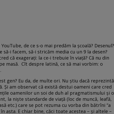
pe YouTube, de ce s-o mai predăm la şcoală? Desenul?
 ce să-i facem, să-i stricăm media cu un 9 la desen?
cred că exageraţi: la ce-i trebuie în viaţă? Că nu din
pe masă. Cît despre latină, ce să mai vorbim: o
.
cest gen? Eu da, de multe ori. Nu ştiu dacă reprezintă
ă. Şi am observat că există destui oameni care cred
minţile oamenilor un soi de duh al pragmatismului şi o
ent, la nişte standarde de viaţă (loc de muncă, leafă,
asă etc.) care se pot rezuma cu vorba din bătrîni “a
 în asta. E chiar bine, căci toate acestea – şi altele –