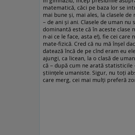
În gimnaziu, încep presiunile asupra
matematică, căci pe baza lor se intr
mai bune şi, mai ales, la clasele d
– de ani şi ani. Clasele de uman nu
dominantă este că în aceste clase mer
n-ai ce le face, asta e!), fie cei car
mate-fizică. Cred că nu mă înşel da
datează încă de pe cînd eram eu elev 
ajungi, ca licean, la o clasă de um
că – după cum ne arată statisticile
ştiinţele umaniste. Sigur, nu toţi ab
care merg, cei mai mulţi preferă zon