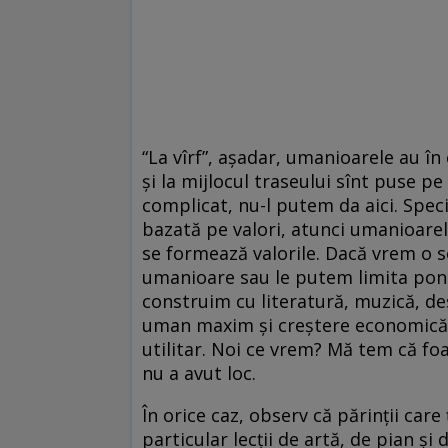
“La vîrf”, aşadar, umanioarele au în
şi la mijlocul traseului sînt puse pe
complicat, nu-l putem da aici. Speci
bazată pe valori, atunci umanioarel
se formează valorile. Dacă vrem o s
umanioare sau le putem limita ponde
construim cu literatură, muzică, des
uman maxim şi creştere economică e
utilitar. Noi ce vrem? Mă tem că foa
nu a avut loc.
În orice caz, observ că părinţii care 
particular lecţii de artă, de pian şi