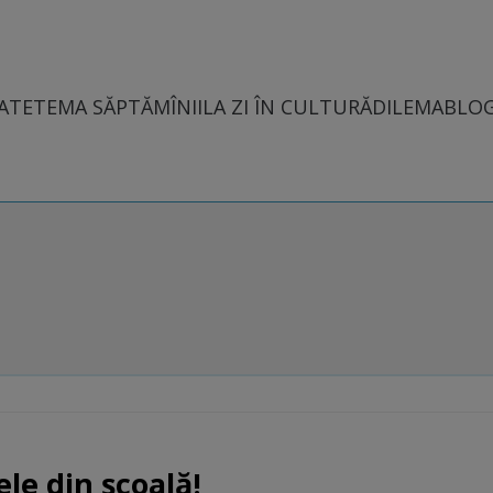
ATE
TEMA SĂPTĂMÎNII
LA ZI ÎN CULTURĂ
DILEMABLO
le din şcoală!