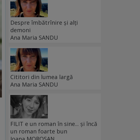
Despre îmbătrînire și alți
demoni
Ana Maria SANDU
Cititori din lumea largă
Ana Maria SANDU
FILIT e un roman în sine... și încă
un roman foarte bun
Ioana MOROȘAN