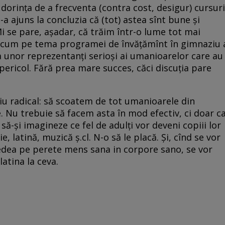
 dorinţa de a frecventa (contra cost, desigur) cursuri
 s-a ajuns la concluzia că (tot) astea sînt bune şi
Mi se pare, aşadar, că trăim într-o lume tot mai
 acum pe tema programei de învăţămînt în gimnaziu 
ea unor reprezentanţi serioşi ai umanioarelor care au
 pericol. Fără prea mare succes, căci discuţia pare
iu radical: să scoatem de tot umanioarele din
 Nu trebuie să facem asta în mod efectiv, ci doar c
 să-şi imagineze ce fel de adulţi vor deveni copiii lor
, latină, muzică ş.cl. N-o să le placă. Şi, cînd se vor
 vedea pe perete mens sana in corpore sano, se vor
latina la ceva.