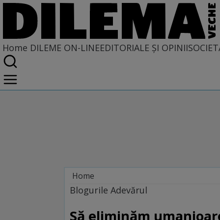
Home
DILEME ON-LINE
EDITORIALE ȘI OPINII
SOCIET
Home
Dileme on-line
Blogurile Adevărul
Să eliminăm umanioare