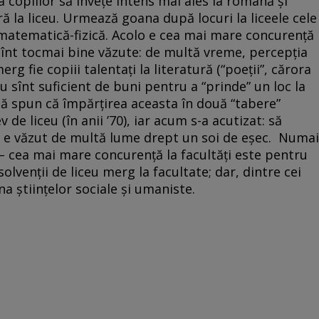
 copiilor să înveţe intens mai ales la română şi
ă la liceu. Urmează goana după locuri la liceele cele
e matematică-fizică. Acolo e cea mai mare concurenţă
 sînt tocmai bine văzute: de multă vreme, percepţia
g fie copiii talentaţi la literatură (“poeţii”, cărora
e nu sînt suficient de buni pentru a “prinde” un loc la
că spun că împărţirea aceasta în două “tabere”
de liceu (în anii ’70), iar acum s-a acutizat: să
an e văzut de multă lume drept un soi de eşec. Numai
 – cea mai mare concurenţă la facultăţi este pentru
solvenţii de liceu merg la facultate; dar, dintre cei
a ştiinţelor sociale şi umaniste.