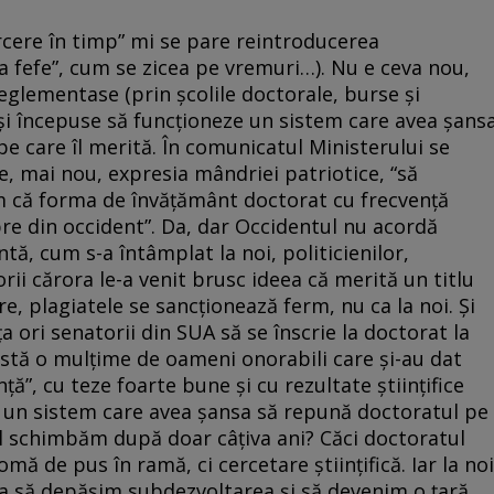
rcere în timp” mi se pare reintroducerea
la fefe”, cum se zicea pe vremuri…). Nu e ceva nou,
eglementase (prin şcolile doctorale, burse şi
) şi începuse să funcţioneze un sistem care avea şans
 pe care îl merită. În comunicatul Ministerului se
e, mai nou, expresia mândriei patriotice, “să
m că forma de învăţământ doctorat cu frecvenţă
ebre din occident”. Da, dar Occidentul nu acordă
ă, cum s-a întâmplat la noi, politicienilor,
orii cărora le-a venit brusc ideea că merită un titlu
bre, plagiatele se sancţionează ferm, nu ca la noi. Şi
a ori senatorii din SUA să se înscrie la doctorat la
istă o mulţime de oameni onorabili care şi-au dat
ă”, cu teze foarte bune şi cu rezultate ştiinţifice
uit un sistem care avea şansa să repună doctoratul pe
-l schimbăm după doar câţiva ani? Căci doctoratul
mă de pus în ramă, ci cercetare ştiinţifică. Iar la noi
a să depăşim subdezvoltarea şi să devenim o ţară