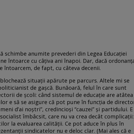
să schimbe anumite prevederi din Legea Educaţiei
 ne întoarce cu câţiva ani înapoi. Dar, dacă ordonanţ
e întoarcem, de fapt, cu câteva decenii.
eblochează situaţii apărute pe parcurs. Altele mi se
politicianist de gaşcă. Bunăoară, felul în care sunt
ctorii de şcoli: când sistemul de educaţie are atâtea
lor e să se asigure că pot pune în funcţia de directo
ameni d’ai noştri”, credincioşi “cauzei” şi partidului. E
 socialist îmbâcsit, care nu va crea decât complicaţii:
lor la evaluarea calităţii. Ce pot aduce în plus în
zentanţii sindicatelor nu e deloc clar. (Mai ales că e