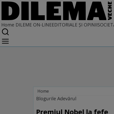
Home
DILEME ON-LINE
EDITORIALE ȘI OPINII
SOCIET
Home
Dileme on-line
Blogurile Adevărul
Premiul Nobel la fefe