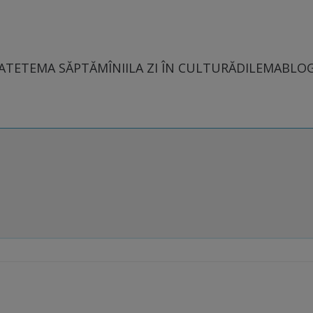
ATE
TEMA SĂPTĂMÎNII
LA ZI ÎN CULTURĂ
DILEMABLO