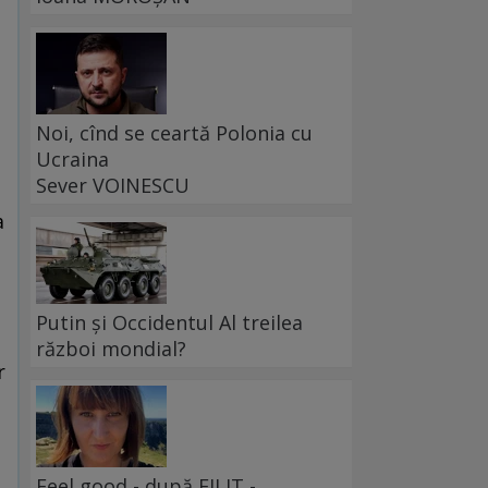
Noi, cînd se ceartă Polonia cu
Ucraina
Sever VOINESCU
a
Putin și Occidentul Al treilea
război mondial?
r
Feel good - după FILIT -