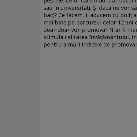
peştele. Celor care n-au luat bacul li
sau în universităţi. Şi dacă nu vor să
bac)? Ce facem, îi aducem cu poliţi
mai bine pe parcursul celor 12 ani 
doar-doar vor promova? N-ar fi mai e
stimula calitatea învăţământului, în
pentru a mări indicele de promovar