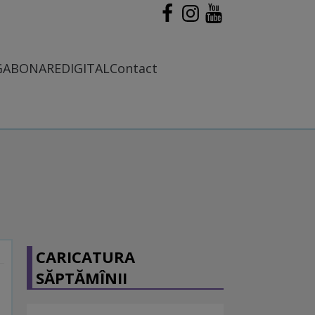
G
ABONARE
DIGITAL
Contact
CARICATURA
SĂPTĂMÎNII