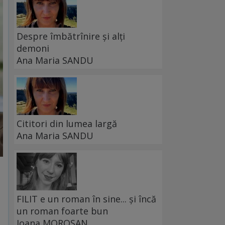
Despre îmbătrînire și alți
demoni
Ana Maria SANDU
Cititori din lumea largă
Ana Maria SANDU
FILIT e un roman în sine... și încă
un roman foarte bun
Ioana MOROȘAN