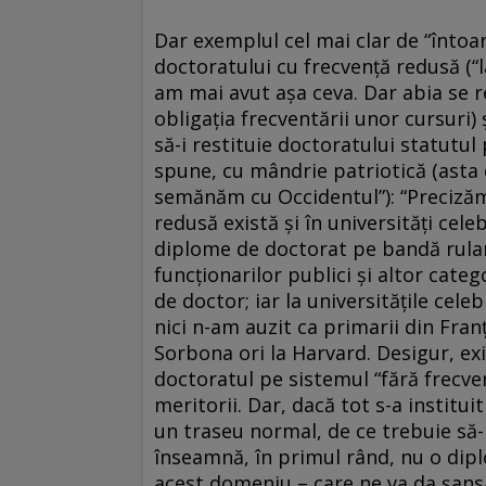
Dar exemplul cel mai clar de “întoa
doctoratului cu frecvenţă redusă (“
am mai avut aşa ceva. Dar abia se r
obligaţia frecventării unor cursuri
să-i restituie doctoratului statutul
spune, cu mândrie patriotică (asta 
semănăm cu Occidentul”): “Preciză
redusă există şi în universităţi cel
diplome de doctorat pe bandă rulant
funcţionarilor publici şi altor categ
de doctor; iar la universităţile cele
nici n-am auzit ca primarii din Franţ
Sorbona ori la Harvard. Desigur, ex
doctoratul pe sistemul “fără frecvenţ
meritorii. Dar, dacă tot s-a instit
un traseu normal, de ce trebuie să
înseamnă, în primul rând, nu o diplo
acest domeniu – care ne va da şans