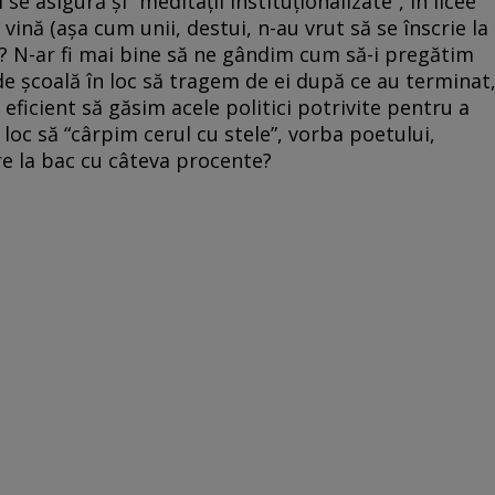
 se asigură şi “meditaţii instituţionalizate”, în licee
 vină (aşa cum unii, destui, n-au vrut să se înscrie la
a? N-ar fi mai bine să ne gândim cum să-i pregătim
de şcoală în loc să tragem de ei după ce au terminat
ficient să găsim acele politici potrivite pentru a
 loc să “cârpim cerul cu stele”, vorba poetului,
e la bac cu câteva procente?