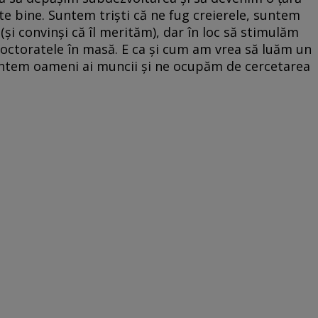
te bine. Suntem trişti că ne fug creierele, suntem
şi convinşi că îl merităm), dar în loc să stimulăm
octoratele în masă. E ca şi cum am vrea să luăm un
suntem oameni ai muncii şi ne ocupăm de cercetarea