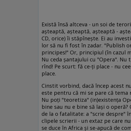
Există însă altceva - un soi de terori
aşteaptă, aşteaptă, aşteaptă - aştea
CD, orice) îi stăpîneşte. Ei au inves
lor să nu fi fost în zadar. "Publish 
principes!" Or, principiul (în cazul 
Nu ceda şantajului cu "Opera". Nu te
rînd! Pe scurt: fă ce-ţi place - nu ce
place.
Cinstit vorbind, dacă încep acest n
este pentru că mi se pare că tema n
Nu poţi "teoretiza" (in)existenţa Op
bine sau nu e bine să laşi o operă?
de la o fatalitate: a "scrie despre" 
clipele scrierii - un extaz pe care n
se duce în Africa şi se-apucă de com