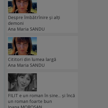
Despre îmbătrînire și alți
demoni
Ana Maria SANDU
Cititori din lumea largă
Ana Maria SANDU
FILIT e un roman în sine... și încă
un roman foarte bun
Ioana MOROȘAN