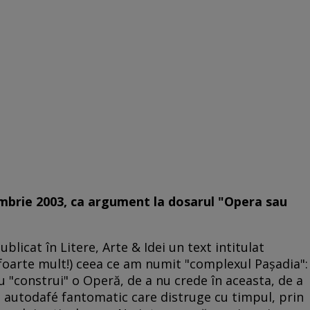
iembrie 2003, ca argument la dosarul "Opera sau
blicat în Litere, Arte & Idei un text intitulat
u foarte mult!) ceea ce am numit "complexul Paşadia":
u "construi" o Operă, de a nu crede în aceasta, de a
ui autodafé fantomatic care distruge cu timpul, prin