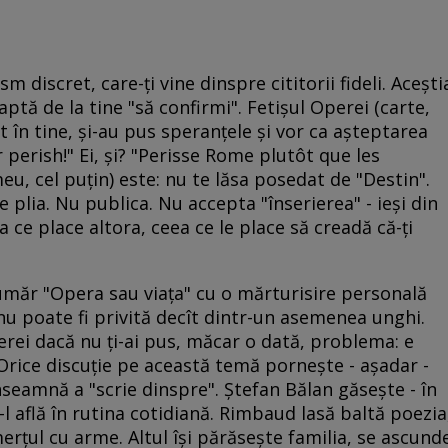
sm discret, care-ţi vine dinspre cititorii fideli. Aceşti
ptă de la tine "să confirmi". Fetişul Operei (carte,
tit în tine, şi-au pus speranţele şi vor ca aşteptarea
or perish!" Ei, şi? "Perisse Rome plutôt que les
meu, cel puţin) este: nu te lăsa posedat de "Destin".
 plia. Nu publica. Nu accepta "înserierea" - ieşi din
ea ce place altora, ceea ce le place să creadă că-ţi
umăr "Opera sau viaţa" cu o mărturisire personală
u poate fi privită decît dintr-un asemenea unghi.
erei dacă nu ţi-ai pus, măcar o dată, problema: e
 Orice discuţie pe această temă porneşte - aşadar -
înseamnă a "scrie dinspre". Ştefan Bălan găseşte - în
u-l află în rutina cotidiană. Rimbaud lasă baltă poezia
erţul cu arme. Altul îşi părăseşte familia, se ascund