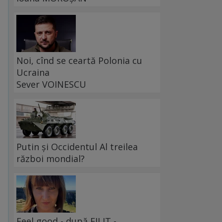
Noi, cînd se ceartă Polonia cu
Ucraina
Sever VOINESCU
Putin și Occidentul Al treilea
război mondial?
Feel good - după FILIT -