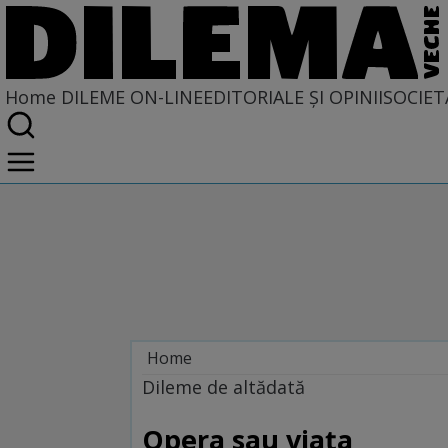
Home
DILEME ON-LINE
EDITORIALE ȘI OPINII
SOCIET
Home
Dileme on-line
Dileme de altădată
Opera sau viața