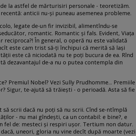
 de la astfel de mărturisiri personale - teoretizăm.
v recentă: anticii nu-şi puneau asemenea probleme.
olo, legate de-un fir invizibil, alimentîndu-se
 seducător, romantic. Romantic şi fals. Evident, Viaţa
r reciproca?! În general, o operă nu este validată
cît este cam trist să-ţi închipui că merită să laşi
tăţii este că niciodată nu te poţi bucura de ea. Rînd
intă dezavantajul de-a nu o putea contempla din
 ce? Premiul Nobel? Vezi Sully Prudhomme... Premiile
? Sigur, te-ajută să trăieşti - o perioadă. Asta să fie
t să scrii dacă nu poţi să nu scrii. Cînd se-ntîmplă
ţilor - nu mai gîndeşti, ca un contabil: e bine?, e
 Un fel de: mesteci şi respiri uşor. Tertium non datur.
r dacă, uneori, gloria nu vine decît după moarte (vezi