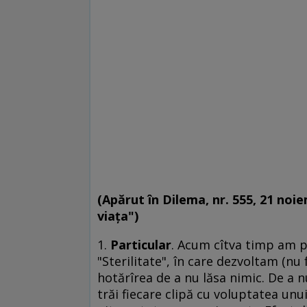
(Apărut în Dilema, nr. 555, 21 no
viața")
1.
Particular
. Acum cîtva timp am pu
"Sterilitate", în care dezvoltam (n
hotărîrea de a nu lăsa nimic. De a n
trăi fiecare clipă cu voluptatea un