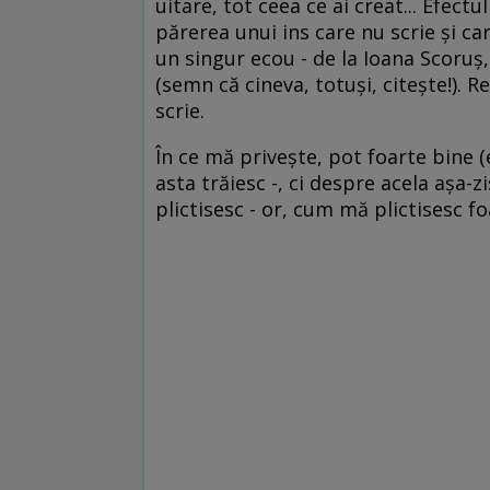
uitare, tot ceea ce ai creat... Efect
părerea unui ins care nu scrie şi ca
un singur ecou - de la Ioana Scoruş, 
(semn că cineva, totuşi, citeşte!). Re
scrie.
În ce mă priveşte, pot foarte bine (
asta trăiesc -, ci despre acela aşa-z
plictisesc - or, cum mă plictisesc fo