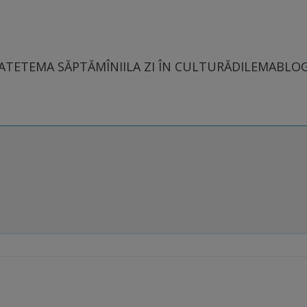
ATE
TEMA SĂPTĂMÎNII
LA ZI ÎN CULTURĂ
DILEMABLO