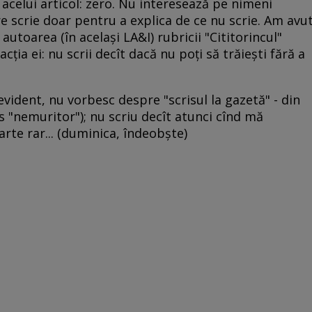
ul acelui articol: zero. Nu interesează pe nimeni
re scrie doar pentru a explica de ce nu scrie. Am avu
autoarea (în acelaşi LA&I) rubricii "Cititorincul"
acţia ei: nu scrii decît dacă nu poţi să trăieşti fără a
evident, nu vorbesc despre "scrisul la gazetă" - din
is "nemuritor"); nu scriu decît atunci cînd mă
arte rar... (duminica, îndeobşte)