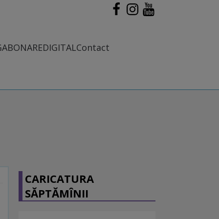
G
ABONARE
DIGITAL
Contact
CARICATURA
SĂPTĂMÎNII