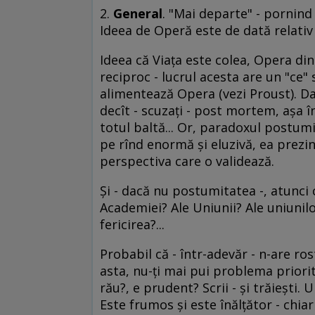
2.
General
. "Mai departe" - pornind
Ideea de Operă este de dată relati
Ideea că Viaţa este colea, Opera dinc
reciproc - lucrul acesta are un "ce"
alimentează Opera (vezi Proust). Da
decît - scuzaţi - post mortem, aşa în
totul baltă... Or, paradoxul postumi
pe rînd enormă şi eluzivă, ea prez
perspectiva care o validează.
Şi - dacă nu postumitatea -, atunci
Academiei? Ale Uniunii? Ale uniunilor
fericirea?...
Probabil că - într-adevăr - n-are ros
asta, nu-ţi mai pui problema priorită
rău?, e prudent? Scrii - şi trăieşti.
Este frumos şi este înălţător - chia