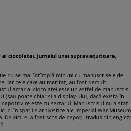
al ciocolatei. Jurnalul unei supraviețuitoare,
luție nu se mai întîmplă minuni cu manuscrisele de
ite, iar cele care au meritat, au fost demult
Gustul amar al ciocolatei este un astfel de manuscris
 (sau poate chiar și a display-ului, dacă există în
a nepotrivire este cu sertarul. Manuscrisul nu a stat
c, ci în spațiile arhivistice ale Imperial War Museum
 De aici, el a fost scos de nepoți, tradus din englez
ă.