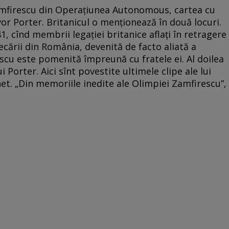
mfirescu din Operațiunea Autonomous, cartea cu
vor Porter. Britanicul o menționează în două locuri.
, cînd membrii legației britanice aflați în retragere
ecării din România, devenită de facto aliată a
scu este pomenită împreună cu fratele ei. Al doilea
i Porter. Aici sînt povestite ultimele clipe ale lui
het. „Din memoriile inedite ale Olimpiei Zamfirescu”,