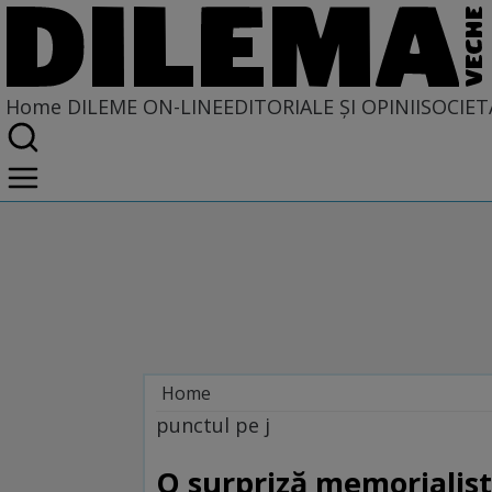
Home
DILEME ON-LINE
EDITORIALE ȘI OPINII
SOCIET
Home
Dileme on-line
punctul pe j
O surpriză memorialist