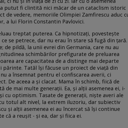
l, ci nu și în viața de zi cu zi. Iar cu o asemenea
-a putut fi clintită nici măcar de un cataclism istoric
t de vedere, memoriile Olimpiei Zamfirescu aduc c
r, a lui Florin Constantin Pavlovici.
luau treptat puterea. Ca hipnotizați, povestește
ce se petrece, dar nu erau în stare să fugă din țară.
e; de pildă, la unii evrei din Germania, care nu au
magnitudinea schimbărilor prefigurate de preluarea
 autoarea are capacitatea de a distinge mai departe
rui părinte. Tatăl își făcuse un proiect de viață din
 nu a însemnat pentru el confiscarea averii, ci
ect. De aceea a și clacat. Mama în schimb, fiică de
 de mai multe generații. Ea, și alții asemenea ei, i-
i cu optimism. Tasate de generații, niște averi ale
cu totul alt nivel, la extrem iluzoriu, dar subiectiv
u și alții asemenea ei au încercat să își continue
că a reușit - și ea, dar și fiica ei.