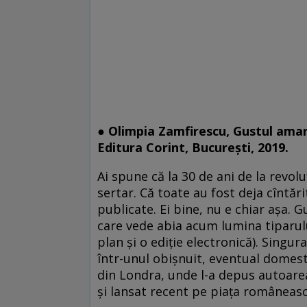
● Olimpia Zamfirescu, Gustul amar 
Editura Corint, București, 2019.
Ai spune că la 30 de ani de la revo
sertar. Că toate au fost deja cîntăr
publicate. Ei bine, nu e chiar așa. 
care vede abia acum lumina tiparului
plan și o ediție electronică). Singur
într-unul obișnuit, eventual domesti
din Londra, unde l-a depus autoarea.
și lansat recent pe piața româneasc