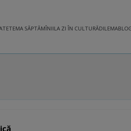
ATE
TEMA SĂPTĂMÎNII
LA ZI ÎN CULTURĂ
DILEMABLO
ică