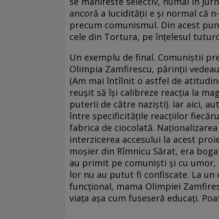
se manifeste selectiv, numai în jurna
ancoră a lucidității e și normal că n
precum comunismul. Din acest punc
cele din Tortura, pe înțelesul tuturo
Un exemplu de final. Comuniștii pre
Olimpia Zamfirescu, părinții vedeau 
(Am mai întîlnit o astfel de atitudin
reușit să își calibreze reacția la 
puterii de către naziști). Iar aici,
între specificitățile reacțiilor fiecă
fabrica de ciocolată. Naționalizarea
interzicerea accesului la acest proi
moșier din Rîmnicu Sărat, era bogată
au primit pe comuniști și cu umor, ș
lor nu au putut fi confiscate. La un 
funcțional, mama Olimpiei Zamfiresc
viața așa cum fuseseră educați. Poate 