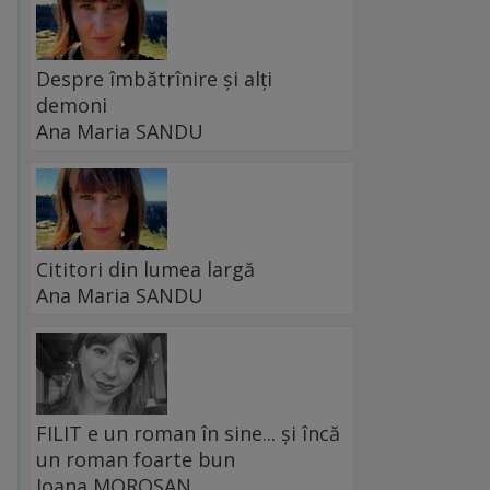
Despre îmbătrînire și alți
demoni
Ana Maria SANDU
Cititori din lumea largă
Ana Maria SANDU
FILIT e un roman în sine... și încă
un roman foarte bun
Ioana MOROȘAN