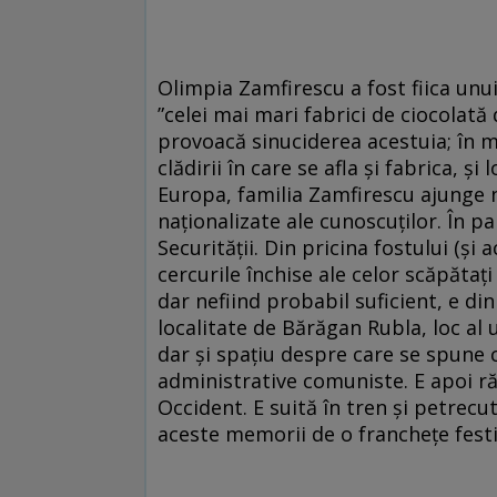
Olimpia Zamfirescu a fost fiica unu
”celei mai mari fabrici de ciocolat
provoacă sinuciderea acestuia; în m
clădirii în care se afla și fabrica, ș
Europa, familia Zamfirescu ajunge 
naționalizate ale cunoscuților. În p
Securității. Din pricina fostului (și
cercurile închise ale celor scăpătaț
dar nefiind probabil suficient, e di
localitate de Bărăgan Rubla, loc al 
dar și spațiu despre care se spune c
administrative comuniste. E apoi ră
Occident. E suită în tren și petrecut
aceste memorii de o franchețe festi