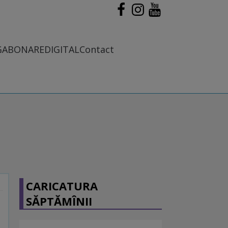
G
ABONARE
DIGITAL
Contact
CARICATURA
SĂPTĂMÎNII