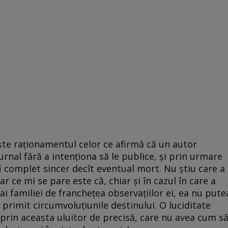
e raționamentul celor ce afirmă că un autor
urnal fără a intenționa să le publice, și prin urmare
 fi complet sincer decît eventual mort. Nu știu care a
r ce mi se pare este că, chiar și în cazul în care a
ai familiei de franchețea observațiilor ei, ea nu pute
primit circumvoluțiunile destinului. O luciditate
prin aceasta uluitor de precisă, care nu avea cum s