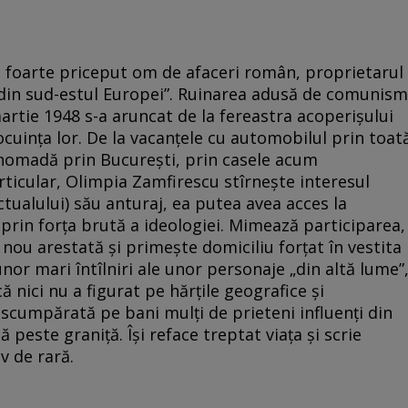
i foarte priceput om de afaceri român, proprietarul
ă din sud-estul Europei”. Ruinarea adusă de comunism
artie 1948 s-a aruncat de la fereastra acoperișului
i locuința lor. De la vacanțele cu automobilul prin toat
nomadă prin București, prin casele acum
articular, Olimpia Zamfirescu stîrnește interesul
 actualului) său anturaj, ea putea avea acces la
i prin forța brută a ideologiei. Mimează participarea,
n nou arestată și primește domiciliu forțat în vestita
unor mari întîlniri ale unor personaje „din altă lume”
ă nici nu a figurat pe hărțile geografice și
scumpărată pe bani mulți de prieteni influenți din
ă peste graniță. Își reface treptat viața și scrie
v de rară.