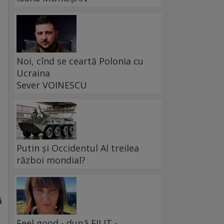
Noi, cînd se ceartă Polonia cu
Ucraina
Sever VOINESCU
Putin și Occidentul Al treilea
război mondial?
ă
Feel good - după FILIT -