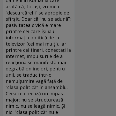
oameni în România care
arată că, totuşi, vremea
“descurcărelii” se apropie de
sfîrşit. Doar că “nu se adună”:
pasivitatea civică e mare
printre cei care îşi iau
informaţia politică de la
televizor (cei mai mulţi), iar
printre cei tineri, conectaţi la
internet, impulsurile de a
reacţiona se manifestă mai
degrabă online ori, pentru
unii, se traduc într-o
nemulţumire vagă faţă de
“clasa politică” în ansamblu.
Ceea ce creează un impas
major: nu se structurează
nimic, nu se leagă nimic. Şi
nici “clasa politică” nu e