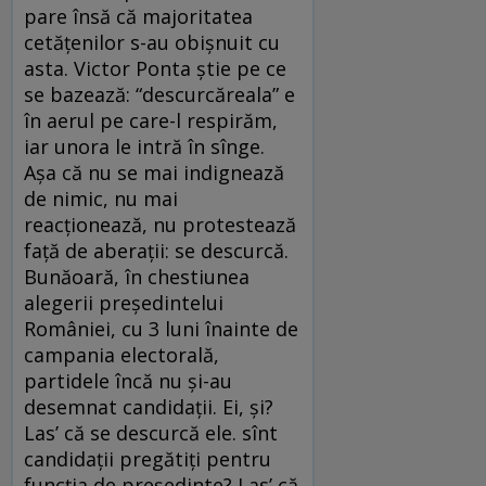
pare însă că majoritatea
cetăţenilor s-au obişnuit cu
asta. Victor Ponta ştie pe ce
se bazează: “descurcăreala” e
în aerul pe care-l respirăm,
iar unora le intră în sînge.
Aşa că nu se mai indignează
de nimic, nu mai
reacţionează, nu protestează
faţă de aberaţii: se descurcă.
Bunăoară, în chestiunea
alegerii preşedintelui
României, cu 3 luni înainte de
campania electorală,
partidele încă nu şi-au
desemnat candidaţii. Ei, şi?
Las’ că se descurcă ele. sînt
candidaţii pregătiţi pentru
funcţia de preşedinte? Las’ că