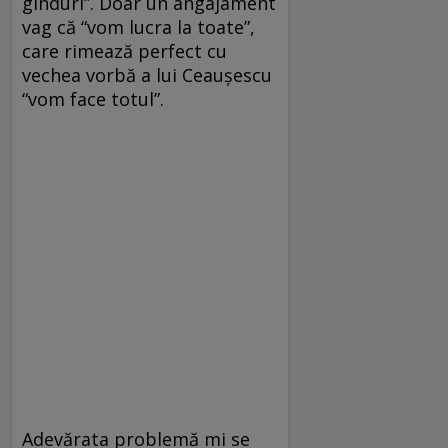
gînduri”. Doar un angajament
vag că “vom lucra la toate”,
care rimează perfect cu
vechea vorbă a lui Ceauşescu
“vom face totul”.
Adevărata problemă mi se