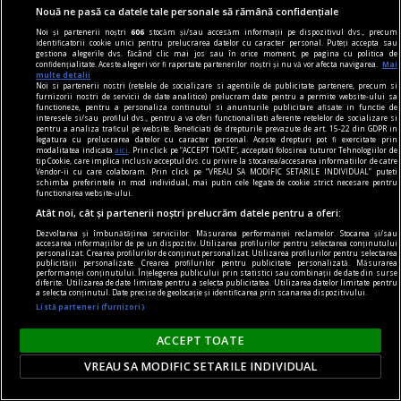
Nouă ne pasă ca datele tale personale să rămână confidențiale
Noi și partenerii noștri
606
stocăm și/sau accesăm informații pe dispozitivul dvs., precum
identificatorii cookie unici pentru prelucrarea datelor cu caracter personal. Puteți accepta sau
gestiona alegerile dvs. făcând clic mai jos sau în orice moment, pe pagina cu politica de
confidențialitate. Aceste alegeri vor fi raportate partenerilor noștri și nu vă vor afecta navigarea.
Mai
multe detalii
Noi si partenerii nostri (retelele de socializare si agentiile de publicitate partenere, precum si
furnizorii nostri de servicii de date analitice) prelucram date pentru a permite website-ului sa
functioneze, pentru a personaliza continutul si anunturile publicitare afisate in functie de
interesele si/sau profilul dvs., pentru a va oferi functionalitati aferente retelelor de socializare si
pentru a analiza traficul pe website. Beneficiati de drepturile prevazute de art. 15-22 din GDPR in
legatura cu prelucrarea datelor cu caracter personal. Aceste drepturi pot fi exercitate prin
modalitatea indicata
aici
. Prin click pe “ACCEPT TOATE”, acceptati folosirea tuturor Tehnologiilor de
tip Cookie, care implica inclusiv acceptul dvs. cu privire la stocarea/accesarea informatiilor de catre
publicitate
Vendor-ii cu care colaboram. Prin click pe “VREAU SA MODIFIC SETARILE INDIVIDUAL” puteti
schimba preferintele in mod individual, mai putin cele legate de cookie strict necesare pentru
6 produse de îngrijire care să nu îți lipsească din
functionarea website-ului.
trusa cosmetică
Atât noi, cât și partenerii noștri prelucrăm datele pentru a oferi:
Toate acestea au proprietăți extraordinare și te
Dezvoltarea și îmbunătățirea serviciilor. Măsurarea performanței reclamelor. Stocarea și/sau
accesarea informațiilor de pe un dispozitiv. Utilizarea profilurilor pentru selectarea conținutului
pot ajuta să îți menții pielea tînără și frumoasă
personalizat. Crearea profilurilor de conținut personalizat. Utilizarea profilurilor pentru selectarea
publicității personalizate. Crearea profilurilor pentru publicitate personalizată. Măsurarea
pentru cît mai mult timp.
performanței conținutului. Înțelegerea publicului prin statistici sau combinații de date din surse
diferite. Utilizarea de date limitate pentru a selecta publicitatea. Utilizarea datelor limitate pentru
a selecta conținutul. Date precise de geolocație și identificarea prin scanarea dispozitivului.
Listă parteneri (furnizori)
ACCEPT TOATE
VREAU SA MODIFIC SETARILE INDIVIDUAL