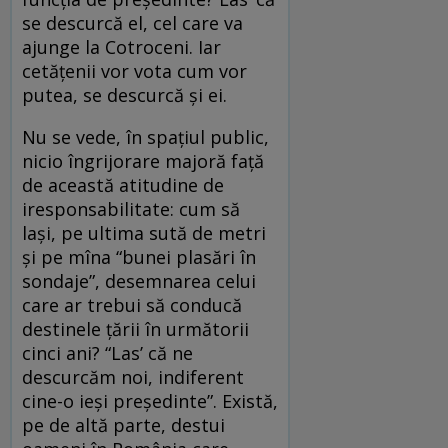
se descurcă el, cel care va
ajunge la Cotroceni. Iar
cetăţenii vor vota cum vor
putea, se descurcă şi ei.
Nu se vede, în spaţiul public,
nicio îngrijorare majoră faţă
de această atitudine de
iresponsabilitate: cum să
laşi, pe ultima sută de metri
şi pe mîna “bunei plasări în
sondaje”, desemnarea celui
care ar trebui să conducă
destinele ţării în următorii
cinci ani? “Las’ că ne
descurcăm noi, indiferent
cine-o ieşi preşedinte”. Există,
pe de altă parte, destui