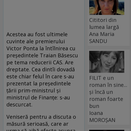
Cititori din
lumea largă
Ana Maria
Acestea au fost ultimele
SANDU
cuvinte ale premierului
Victor Ponta la întîlnirea cu
preşedintele Traian Băsescu
pe tema reducerii CAS. Are
dreptate. Cea dintîi dovadă
este chiar felul în care s-au
FILIT e un
prezentat la preşedintele
roman în sine...
ţării prim-ministrul şi
și încă un
ministrul de Finanţe: s-au
roman foarte
descurcat.
bun
Ioana
Veniseră pentru a discuta o
MOROȘAN
măsură serioasă, care ar
urma să aibă efecte asupra