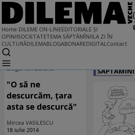
Home
DILEME ON-LINE
EDITORIALE ȘI
OPINII
SOCIETATE
TEMA SĂPTĂMÎNII
LA ZI ÎN
CULTURĂ
DILEMABLOG
ABONARE
DIGITAL
Contact
Home
CARICATU
Dileme on-line
Blogurile Adevărul
SĂPTĂMÎNI
"O să ne
descurcăm, țara
asta se descurcă"
Mircea VASILESCU
18 iulie 2014