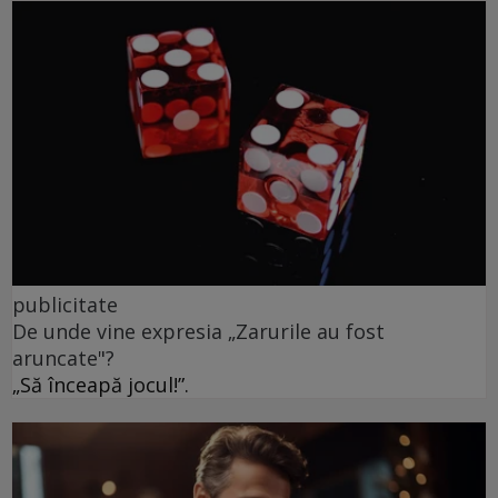
publicitate
De unde vine expresia „Zarurile au fost
aruncate"?
„Să înceapă jocul!”.