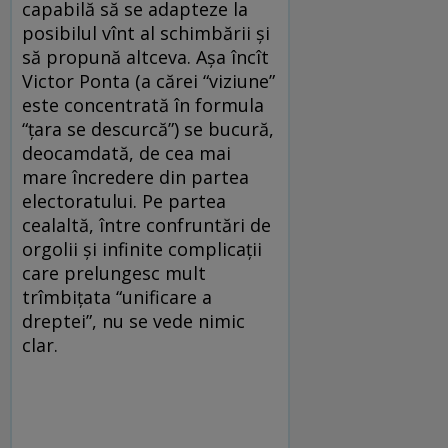
capabilă să se adapteze la
posibilul vînt al schimbării şi
să propună altceva. Aşa încît
Victor Ponta (a cărei “viziune”
este concentrată în formula
“ţara se descurcă”) se bucură,
deocamdată, de cea mai
mare încredere din partea
electoratului. Pe partea
cealaltă, între confruntări de
orgolii şi infinite complicaţii
care prelungesc mult
trîmbiţata “unificare a
dreptei”, nu se vede nimic
clar.