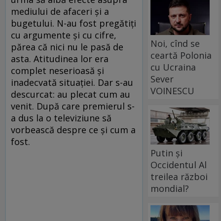
mediului de afaceri şi a
bugetului. N-au fost pregătiţi
cu argumente şi cu cifre,
Noi, cînd se
părea că nici nu le pasă de
ceartă Polonia
asta. Atitudinea lor era
cu Ucraina
complet neserioasă şi
Sever
inadecvată situaţiei. Dar s-au
VOINESCU
descurcat: au plecat cum au
venit. După care premierul s-
a dus la o televiziune să
vorbească despre ce şi cum a
fost.
Putin și
Occidentul Al
treilea război
mondial?