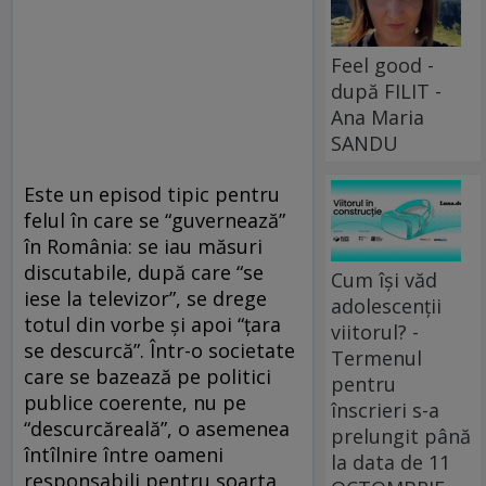
Feel good -
după FILIT -
Ana Maria
SANDU
Este un episod tipic pentru
felul în care se “guvernează”
în România: se iau măsuri
discutabile, după care “se
Cum își văd
iese la televizor”, se drege
adolescenții
totul din vorbe şi apoi “ţara
viitorul? -
se descurcă”. Într-o societate
Termenul
care se bazează pe politici
pentru
publice coerente, nu pe
înscrieri s-a
“descurcăreală”, o asemenea
prelungit până
întîlnire între oameni
la data de 11
responsabili pentru soarta