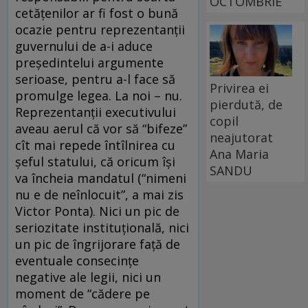
OCTOMBRIE
cetăţenilor ar fi fost o bună
ocazie pentru reprezentanţii
guvernului de a-i aduce
preşedintelui argumente
serioase, pentru a-l face să
Privirea ei
promulge legea. La noi – nu.
pierdută, de
Reprezentanţii executivului
copil
aveau aerul că vor să “bifeze”
neajutorat
cît mai repede întîlnirea cu
Ana Maria
şeful statului, că oricum îşi
SANDU
va încheia mandatul (“nimeni
nu e de neînlocuit”, a mai zis
Victor Ponta). Nici un pic de
seriozitate instituţională, nici
un pic de îngrijorare faţă de
eventuale consecinţe
negative ale legii, nici un
moment de “cădere pe