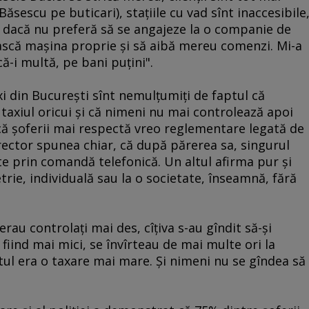
Băsescu pe buticari), staţiile cu vad sînt inaccesibile
t dacă nu preferă să se angajeze la o companie de
ască maşina proprie şi să aibă mereu comenzi. Mi-a
ă-i multă, pe bani puţini".
xi din Bucureşti sînt nemulţumiţi de faptul că
taxiul oricui şi că nimeni nu mai controlează apoi
acă şoferii mai respectă vreo reglementare legată de
rector spunea chiar, că după părerea sa, singurul
te prin comandă telefonică. Un altul afirma pur şi
trie, individuală sau la o societate, înseamnă, fără
erau controlaţi mai des, cîţiva s-au gîndit să-şi
 fiind mai mici, se învîrteau de mai multe ori la
tul era o taxare mai mare. Şi nimeni nu se gîndea să