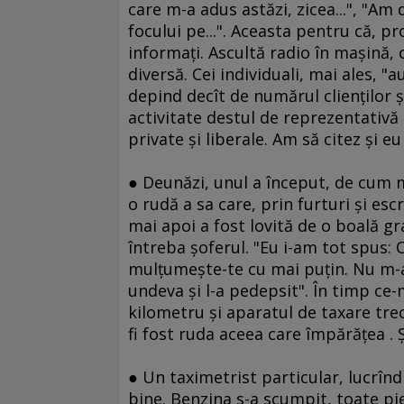
care m-a adus astăzi, zicea...", "Am
focului pe...". Aceasta pentru că, pr
informaţi. Ascultă radio în maşină, c
diversă. Cei individuali, mai ales, 
depind decît de numărul clienţilor şi
activitate destul de reprezentativă 
private şi liberale. Am să citez şi eu
● Deunăzi, unul a început, de cum 
o rudă a sa care, prin furturi şi esc
mai apoi a fost lovită de o boală gra
întreba şoferul. "Eu i-am tot spus: O
mulţumeşte-te cu mai puţin. Nu m-a 
undeva şi l-a pedepsit". În timp c
kilometru şi aparatul de taxare tre
fi fost ruda aceea care împărăţea . 
● Un taximetrist particular, lucrîn
bine. Benzina s-a scumpit, toate pie