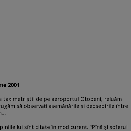
rie 2001
re taximetriştii de pe aeroportul Otopeni, reluăm
 rugăm să observaţi asemănările şi deosebirile între
um…
piniile lui sînt citate în mod curent. "Pînă şi şoferul