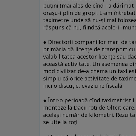
puţini (mai ales de cînd i-a dărîmat 
oraşu-i plin de gropi. L-am întreba
taximetre unde să nu-şi mai folose
răspuns că nu, fiindcă acolo-i "munc
● Directorii companiilor mari de ta
primăria dă licenţe de transport cu 
valabilitatea acestor licenţe sau d
această activitate. Un asemenea di
mod civilizat de-a chema un taxi es
simplu că orice activitate de taxime
nici o discuţie, evaziune fiscală.
● Într-o perioadă cînd taximetriştii 
monteze la Dacii roţi de Oltcit care,
acelaşi număr de kilometri. Rezulta
se uite la roţi.