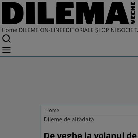
Home
DILEME ON-LINE
EDITORIALE ȘI OPINII
SOCIET
Home
Dileme on-line
Dileme de altădată
De veghe la volanul de