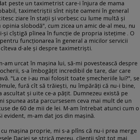
 dat peste un taximetrist care-i înjura de mama
obabil, taximetriştii sînt nişte oameni în general
itesc ziare în staţii şi vorbesc cu lume multă şi
"au opinia slobodă", cum zicea un amic de-al meu, nu
-şi cîştigă pîinea în funcţie de propria isteţime . O
pentru funcţionarea în general a micilor servicii
 cîteva d-ale şi despre taximetrişti.
m-am urcat în maşina lui, să-mi povestească despre
rocherii, s-a îmbogăţit incredibil de tare, dar care
vă. "La ce i-au mai folosit toate şmecheriile lui?", se
mule, fură cît să trăieşti, nu împărăţi că nu-i bine,
ascultat şi uite ce-a păţit. Dumnezeu există pe
e-mi spunea asta parcursesem ceva mai mult de un
cuse de 60 de mii de lei. M-am întrebat atunci cum o
Şi evident, m-am dat jos din maşină.
d cu maşina proprie, mi s-a plîns că nu-i prea merge
sele Daciei se strică mereu, clienţii sînt tot mai