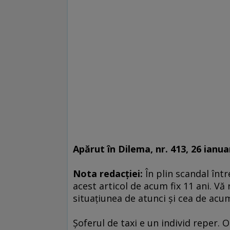
Apărut în Dilema, nr. 413, 26 ianua
Nota redacţiei:
În plin scandal înt
acest articol de acum fix 11 ani. Vă
situaţiunea de atunci şi cea de ac
Şoferul de taxi e un individ reper. O