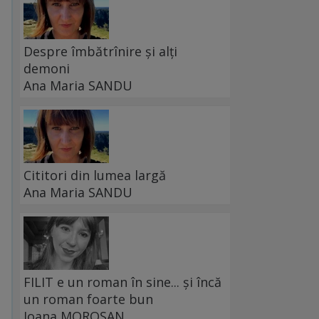
Despre îmbătrînire și alți
demoni
Ana Maria SANDU
Cititori din lumea largă
Ana Maria SANDU
FILIT e un roman în sine... și încă
un roman foarte bun
Ioana MOROȘAN