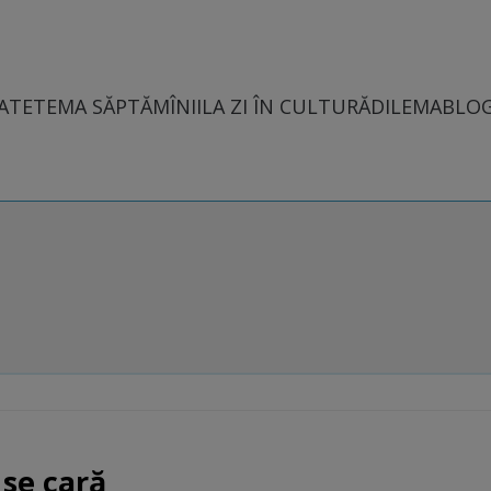
ATE
TEMA SĂPTĂMÎNII
LA ZI ÎN CULTURĂ
DILEMABLO
 se cară