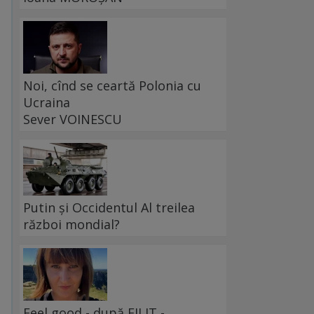
Noi, cînd se ceartă Polonia cu
Ucraina
Sever VOINESCU
Putin și Occidentul Al treilea
război mondial?
Feel good - după FILIT -