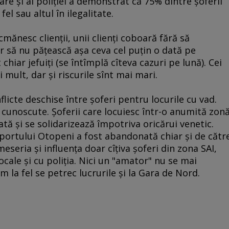
are şi al poliţiei a demonstrat că 75% dintre şoferii
fel sau altul în ilegalitate.
ecmănesc clienţii, unii clienţi coboară fără să
er să nu păţească aşa ceva cel puţin o dată pe
chiar jefuiţi (se întîmplă cîteva cazuri pe lună). Cei
 mult, dar şi riscurile sînt mai mari.
licte deschise între şoferi pentru locurile cu vad.
 cunoscute. Şoferii care locuiesc într-o anumită zon
tă şi se solidarizează împotriva oricărui venetic.
portului Otopeni a fost abandonată chiar şi de cătr
eseria şi influenţa doar cîţiva şoferi din zona SAI,
 locale şi cu poliţia. Nici un "amator" nu se mai
m la fel se petrec lucrurile şi la Gara de Nord.