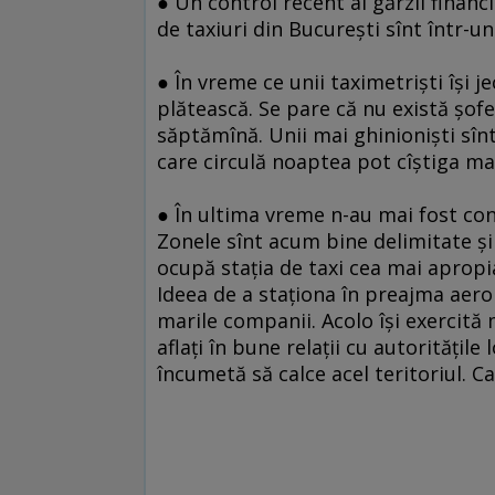
● Un control recent al gărzii financi
de taxiuri din Bucureşti sînt într-un 
● În vreme ce unii taximetrişti îşi j
plătească. Se pare că nu există şof
săptămînă. Unii mai ghinionişti sînt 
care circulă noaptea pot cîştiga mai
● În ultima vreme n-au mai fost conf
Zonele sînt acum bine delimitate şi
ocupă staţia de taxi cea mai apropia
Ideea de a staţiona în preajma aero
marile companii. Acolo îşi exercită m
aflaţi în bune relaţii cu autorităţile
încumetă să calce acel teritoriul. Ca