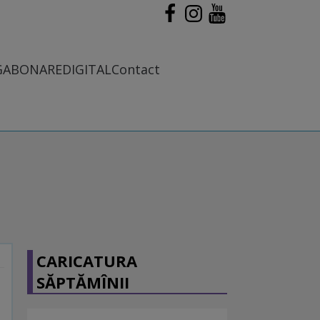
G
ABONARE
DIGITAL
Contact
CARICATURA
SĂPTĂMÎNII