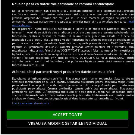
Nouă ne pasă ca datele tale personale să rămână confidențiale
Noi și partenerii noștri
606
stocăm și/sau accesăm informații pe dispozitivul dvs., precum
identificatorii cookie unici pentru prelucrarea datelor cu caracter personal. Puteți accepta sau
gestiona alegerile dvs. făcând clic mai jos sau în orice moment, pe pagina cu politica de
confidențialitate. Aceste alegeri vor fi raportate partenerilor noștri și nu vă vor afecta navigarea.
Mai
multe detalii
publicitate
Noi si partenerii nostri (retelele de socializare si agentiile de publicitate partenere, precum si
furnizorii nostri de servicii de date analitice) prelucram date pentru a permite website-ului sa
Aproximativ 33% dintre parfumurile masculine
functioneze, pentru a personaliza continutul si anunturile publicitare afisate in functie de
interesele si/sau profilul dvs., pentru a va oferi functionalitati aferente retelelor de socializare si
sînt folosite de femei! Ce ingrediente au astfel de
pentru a analiza traficul pe website. Beneficiati de drepturile prevazute de art. 15-22 din GDPR in
legatura cu prelucrarea datelor cu caracter personal. Aceste drepturi pot fi exercitate prin
parfumuri?
modalitatea indicata
aici
. Prin click pe “ACCEPT TOATE”, acceptati folosirea tuturor Tehnologiilor de
tip Cookie, care implica inclusiv acceptul dvs. cu privire la stocarea/accesarea informatiilor de catre
Foarte apreciate sînt și parfumurile orientale
Vendor-ii cu care colaboram. Prin click pe “VREAU SA MODIFIC SETARILE INDIVIDUAL” puteti
schimba preferintele in mod individual, mai putin cele legate de cookie strict necesare pentru
pentru bărbați, care au note unice, catifelate,
functionarea website-ului.
arome de vanilie și alte condimente minunate.
Atât noi, cât și partenerii noștri prelucrăm datele pentru a oferi:
Dezvoltarea și îmbunătățirea serviciilor. Măsurarea performanței reclamelor. Stocarea și/sau
accesarea informațiilor de pe un dispozitiv. Utilizarea profilurilor pentru selectarea conținutului
personalizat. Crearea profilurilor de conținut personalizat. Utilizarea profilurilor pentru selectarea
publicității personalizate. Crearea profilurilor pentru publicitate personalizată. Măsurarea
performanței conținutului. Înțelegerea publicului prin statistici sau combinații de date din surse
diferite. Utilizarea de date limitate pentru a selecta publicitatea. Utilizarea datelor limitate pentru
a selecta conținutul. Date precise de geolocație și identificarea prin scanarea dispozitivului.
Listă parteneri (furnizori)
ACCEPT TOATE
VREAU SA MODIFIC SETARILE INDIVIDUAL