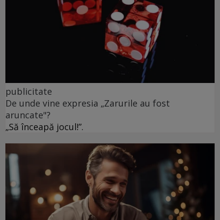
publicitate
De unde vine expresia „Zarurile au fost
aruncate"?
„Să înceapă jocul!”.