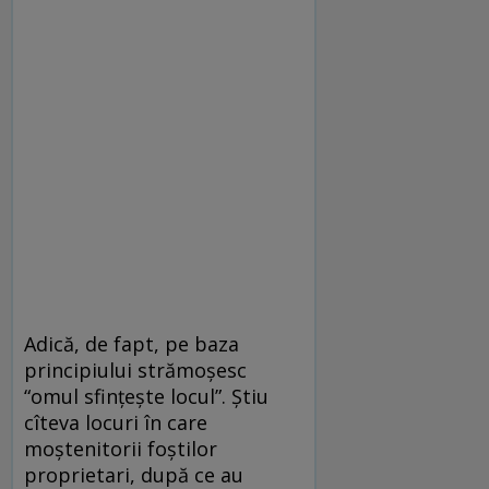
Adică, de fapt, pe baza
principiului strămoşesc
“omul sfinţeşte locul”. Ştiu
cîteva locuri în care
moştenitorii foştilor
proprietari, după ce au