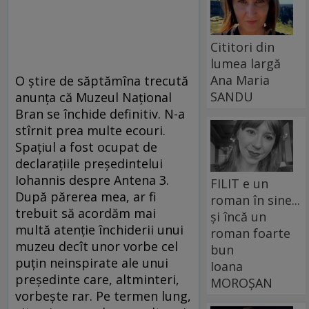
Cititori din
lumea largă
Ana Maria
O ştire de săptămîna trecută
SANDU
anunţa că Muzeul Naţional
Bran se închide definitiv. N-a
stîrnit prea multe ecouri.
Spaţiul a fost ocupat de
declaraţiile preşedintelui
Iohannis despre Antena 3.
FILIT e un
După părerea mea, ar fi
roman în sine...
trebuit să acordăm mai
și încă un
multă atenţie închiderii unui
roman foarte
muzeu decît unor vorbe cel
bun
puţin neinspirate ale unui
Ioana
preşedinte care, altminteri,
MOROȘAN
vorbeşte rar. Pe termen lung,