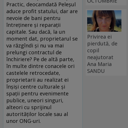
OCTOMBRIE
Practic, deocamdată Peleşul
aduce profit statului, dar are
nevoie de bani pentru
întreţinere şi reparaţii
capitale. Sau dacă, la un
Privirea ei
moment dat, proprietarul se
pierdută, de
va răzgîndi şi nu va mai
copil
prelungi contractul de
neajutorat
închiriere? Pe de altă parte,
Ana Maria
în multe dintre conacele ori
SANDU
castelele retrocedate,
proprietarii au realizat ei
înşişi centre culturale şi
spaţii pentru evenimente
publice, uneori singuri,
alteori cu sprijinul
autorităţilor locale sau al
unor ONG-uri.