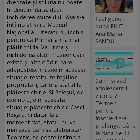
dreptate şi soluţia nu poate
fi, deocamdată, decît
închiderea muzeului. Aşa s-a
Feel good -
întîmplat şi cu Muzeul
după FILIT -
Naţional al Literaturii, închis
Ana Maria
pentru că Primăria n-a mai
SANDU
plătit chiria. Va urma şi
închiderea altor muzee? Căci
există şi alte clădiri care
adăpostesc muzee în aceeaşi
situaţie: restituite foştilor
Cum își văd
proprietari, cărora statul le
adolescenții
plăteşte chirie. Şi Peleşul, de
viitorul? -
exemplu, e în această
Termenul
situaţie: plăteşte chirie Casei
pentru
Regale. Şi dacă, la un
înscrieri s-a
moment dat, statul nu va
prelungit până
mai avea bani să plătească?
la data de 11
Teoretic, se poate întîmpla.