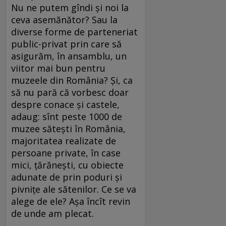
Nu ne putem gîndi şi noi la
ceva asemănător? Sau la
diverse forme de parteneriat
public-privat prin care să
asigurăm, în ansamblu, un
viitor mai bun pentru
muzeele din România? Şi, ca
să nu pară că vorbesc doar
despre conace şi castele,
adaug: sînt peste 1000 de
muzee săteşti în România,
majoritatea realizate de
persoane private, în case
mici, ţărăneşti, cu obiecte
adunate de prin poduri şi
pivniţe ale sătenilor. Ce se va
alege de ele? Aşa încît revin
de unde am plecat.