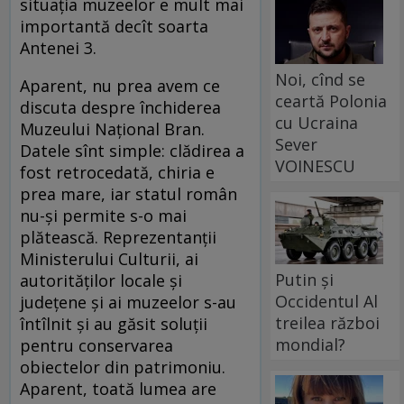
situaţia muzeelor e mult mai
importantă decît soarta
Antenei 3.
Noi, cînd se
Aparent, nu prea avem ce
ceartă Polonia
discuta despre închiderea
cu Ucraina
Muzeului Naţional Bran.
Sever
Datele sînt simple: clădirea a
VOINESCU
fost retrocedată, chiria e
prea mare, iar statul român
nu-şi permite s-o mai
plătească. Reprezentanţii
Ministerului Culturii, ai
Putin și
autorităţilor locale şi
Occidentul Al
judeţene şi ai muzeelor s-au
treilea război
întîlnit şi au găsit soluţii
mondial?
pentru conservarea
obiectelor din patrimoniu.
Aparent, toată lumea are