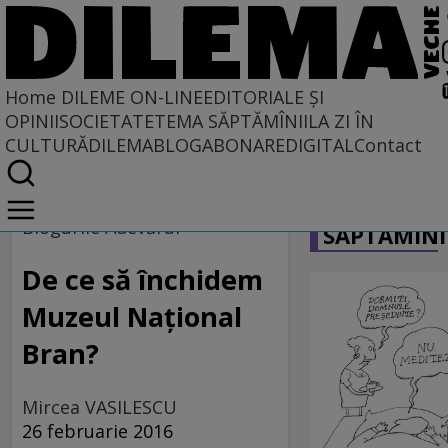
Home
DILEME ON-LINE
EDITORIALE ȘI
OPINII
SOCIETATE
TEMA SĂPTĂMÎNII
LA ZI ÎN
CULTURĂ
DILEMABLOG
ABONARE
DIGITAL
Contact
Home
CARICATU
Dileme on-line
Blogurile Adevărul
SĂPTĂMÎNI
De ce să închidem
Muzeul Naţional
Bran?
Mircea VASILESCU
26 februarie 2016