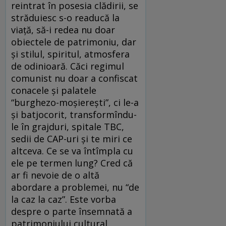
reintrat în posesia clădirii, se
străduiesc s-o readucă la
viaţă, să-i redea nu doar
obiectele de patrimoniu, dar
şi stilul, spiritul, atmosfera
de odinioară. Căci regimul
comunist nu doar a confiscat
conacele şi palatele
“burghezo-moşiereşti”, ci le-a
şi batjocorit, transformîndu-
le în grajduri, spitale TBC,
sedii de CAP-uri şi te miri ce
altceva. Ce se va întîmpla cu
ele pe termen lung? Cred că
ar fi nevoie de o altă
abordare a problemei, nu “de
la caz la caz”. Este vorba
despre o parte însemnată a
patrimoniului cultural