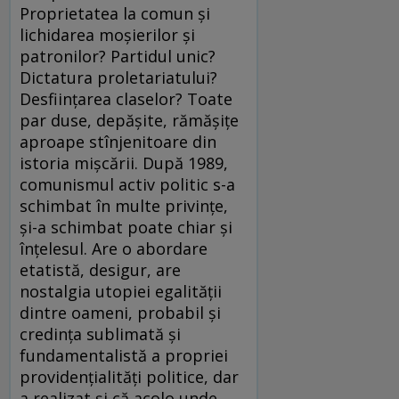
Proprietatea la comun şi
lichidarea moşierilor şi
patronilor? Partidul unic?
Dictatura proletariatului?
Desfiinţarea claselor? Toate
par duse, depăşite, rămăşiţe
aproape stînjenitoare din
istoria mişcării. După 1989,
comunismul activ politic s-a
schimbat în multe privinţe,
şi-a schimbat poate chiar şi
înţelesul. Are o abordare
etatistă, desigur, are
nostalgia utopiei egalităţii
dintre oameni, probabil şi
credinţa sublimată şi
fundamentalistă a propriei
providenţialităţi politice, dar
a realizat şi că acolo unde