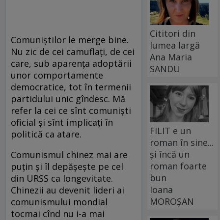
Cititori din
Comuniştilor le merge bine.
lumea largă
Nu zic de cei camuflaţi, de cei
Ana Maria
care, sub aparenţa adoptării
SANDU
unor comportamente
democratice, tot în termenii
partidului unic gîndesc. Mă
refer la cei ce sînt comunişti
oficial şi sînt implicaţi în
FILIT e un
politică ca atare.
roman în sine...
și încă un
Comunismul chinez mai are
roman foarte
puţin şi îl depăşește pe cel
bun
din URSS ca longevitate.
Ioana
Chinezii au devenit lideri ai
MOROȘAN
comunismului mondial
tocmai cînd nu i-a mai