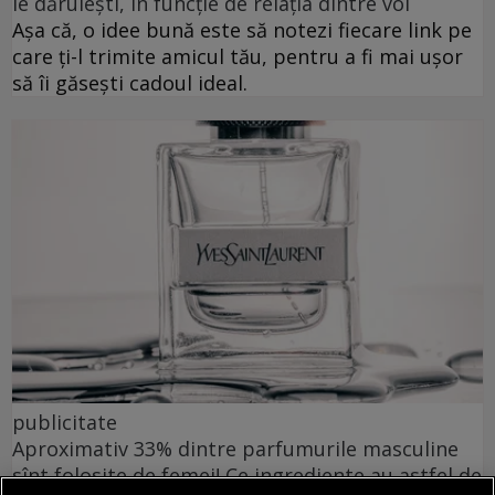
le dăruiești, în funcție de relația dintre voi
Așa că, o idee bună este să notezi fiecare link pe
care ți-l trimite amicul tău, pentru a fi mai ușor
să îi găsești cadoul ideal.
publicitate
Aproximativ 33% dintre parfumurile masculine
sînt folosite de femei! Ce ingrediente au astfel de