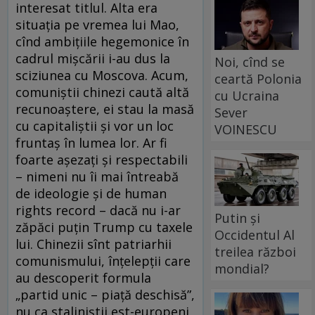
interesat titlul. Alta era
situaţia pe vremea lui Mao,
cînd ambiţiile hegemonice în
cadrul mişcării i-au dus la
Noi, cînd se
sciziunea cu Moscova. Acum,
ceartă Polonia
comuniştii chinezi caută altă
cu Ucraina
recunoaştere, ei stau la masă
Sever
cu capitaliştii şi vor un loc
VOINESCU
fruntaş în lumea lor. Ar fi
foarte aşezaţi şi respectabili
– nimeni nu îi mai întreabă
de ideologie şi de human
rights record – dacă nu i-ar
Putin și
zăpăci puţin Trump cu taxele
Occidentul Al
lui. Chinezii sînt patriarhii
treilea război
comunismului, înţelepţii care
mondial?
au descoperit formula
„partid unic – piaţă deschisă”,
nu ca staliniştii est-europeni