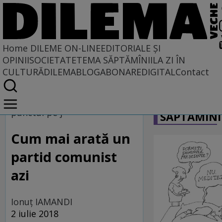
Home
DILEME ON-LINE
EDITORIALE ȘI
OPINII
SOCIETATE
TEMA SĂPTĂMÎNII
LA ZI ÎN
CULTURĂ
DILEMABLOG
ABONARE
DIGITAL
Contact
Home
CARICATU
Dileme on-line
punctul pe j
SĂPTĂMÎNI
Cum mai arată un
partid comunist
azi
Ionuţ IAMANDI
2 iulie 2018