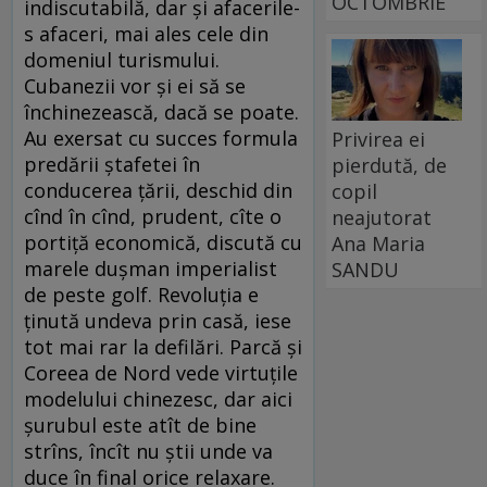
OCTOMBRIE
indiscutabilă, dar şi afacerile-
s afaceri, mai ales cele din
domeniul turismului.
Cubanezii vor şi ei să se
închinezească, dacă se poate.
Au exersat cu succes formula
Privirea ei
predării ştafetei în
pierdută, de
conducerea ţării, deschid din
copil
cînd în cînd, prudent, cîte o
neajutorat
portiţă economică, discută cu
Ana Maria
marele duşman imperialist
SANDU
de peste golf. Revoluţia e
ţinută undeva prin casă, iese
tot mai rar la defilări. Parcă şi
Coreea de Nord vede virtuţile
modelului chinezesc, dar aici
şurubul este atît de bine
strîns, încît nu ştii unde va
duce în final orice relaxare.