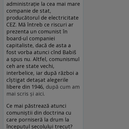
administraţie la cea mai mare
companie de stat,
producătorul de electricitate
CEZ. Mă întreb ce riscuri ar
prezenta un comunist în
board-ul companiei
capitaliste, dacă de asta a
fost vorba atunci cînd Babiš
a spus nu. Altfel, comunismul
ceh are state vechi,
interbelice, iar după război a
cîştigat detaşat alegerile
libere din 1946,
după cum am
mai scris şi aici
.
Ce mai păstrează atunci
comuniştii din doctrina cu
care porniseră la drum la
începutul secolului trecut?