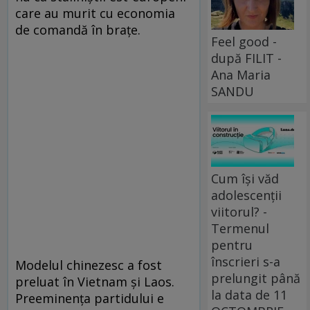
care au murit cu economia
de comandă în braţe.
Feel good -
după FILIT -
Ana Maria
SANDU
Cum își văd
adolescenții
viitorul? -
Termenul
pentru
înscrieri s-a
Modelul chinezesc a fost
prelungit până
preluat în Vietnam şi Laos.
la data de 11
Preeminenţa partidului e