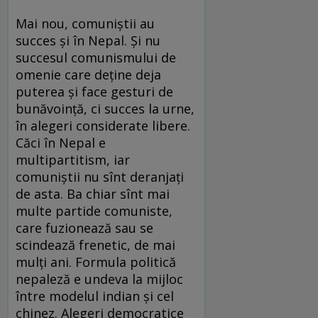
Mai nou, comuniştii au
succes şi în Nepal. Şi nu
succesul comunismului de
omenie care deţine deja
puterea şi face gesturi de
bunăvoinţă, ci succes la urne,
în alegeri considerate libere.
Căci în Nepal e
multipartitism, iar
comuniştii nu sînt deranjaţi
de asta. Ba chiar sînt mai
multe partide comuniste,
care fuzionează sau se
scindează frenetic, de mai
mulţi ani. Formula politică
nepaleză e undeva la mijloc
între modelul indian şi cel
chinez. Alegeri democratice