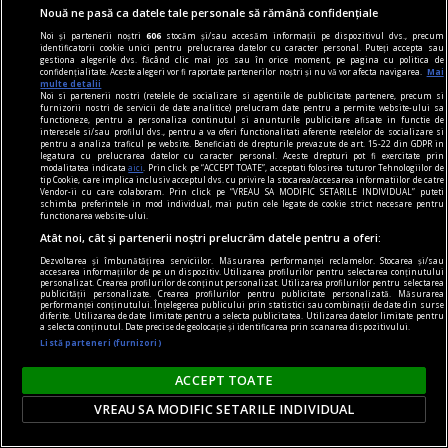
parfumuri?
Nouă ne pasă ca datele tale personale să rămână confidențiale
Foarte apreciate sînt și parfumurile orientale
Noi și partenerii noștri
606
stocăm și/sau accesăm informații pe dispozitivul dvs., precum
identificatorii cookie unici pentru prelucrarea datelor cu caracter personal. Puteți accepta sau
pentru bărbați, care au note unice, catifelate,
gestiona alegerile dvs. făcând clic mai jos sau în orice moment, pe pagina cu politica de
confidențialitate. Aceste alegeri vor fi raportate partenerilor noștri și nu vă vor afecta navigarea.
Mai
arome de vanilie și alte condimente minunate.
multe detalii
Noi si partenerii nostri (retelele de socializare si agentiile de publicitate partenere, precum si
furnizorii nostri de servicii de date analitice) prelucram date pentru a permite website-ului sa
functioneze, pentru a personaliza continutul si anunturile publicitare afisate in functie de
interesele si/sau profilul dvs., pentru a va oferi functionalitati aferente retelelor de socializare si
pentru a analiza traficul pe website. Beneficiati de drepturile prevazute de art. 15-22 din GDPR in
legatura cu prelucrarea datelor cu caracter personal. Aceste drepturi pot fi exercitate prin
modalitatea indicata
aici
. Prin click pe “ACCEPT TOATE”, acceptati folosirea tuturor Tehnologiilor de
tip Cookie, care implica inclusiv acceptul dvs. cu privire la stocarea/accesarea informatiilor de catre
Vendor-ii cu care colaboram. Prin click pe “VREAU SA MODIFIC SETARILE INDIVIDUAL” puteti
schimba preferintele in mod individual, mai putin cele legate de cookie strict necesare pentru
functionarea website-ului.
Atât noi, cât și partenerii noștri prelucrăm datele pentru a oferi:
Dezvoltarea și îmbunătățirea serviciilor. Măsurarea performanței reclamelor. Stocarea și/sau
accesarea informațiilor de pe un dispozitiv. Utilizarea profilurilor pentru selectarea conținutului
personalizat. Crearea profilurilor de conținut personalizat. Utilizarea profilurilor pentru selectarea
publicității personalizate. Crearea profilurilor pentru publicitate personalizată. Măsurarea
performanței conținutului. Înțelegerea publicului prin statistici sau combinații de date din surse
diferite. Utilizarea de date limitate pentru a selecta publicitatea. Utilizarea datelor limitate pentru
a selecta conținutul. Date precise de geolocație și identificarea prin scanarea dispozitivului.
Listă parteneri (furnizori)
ACCEPT TOATE
publicitate
6 produse de îngrijire care să nu îți lipsească din
VREAU SA MODIFIC SETARILE INDIVIDUAL
trusa cosmetică