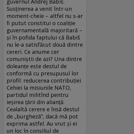
guvernul Andrej Babiš.
Susţinerea a venit într-un
moment-cheie – altfel nu s-ar
fi putut constitui o coaliţie
guvernamentală majoritară –
şi în pofida faptului că Babiš
nu le-a satisfăcut două dintre
cereri. Ce anume cer
comuniştii de azi? Una dintre
doleanţe este destul de
conformă cu presupusul lor
profil: reducerea contribuţiei
Cehiei la misiunile NATO,
partidul militînd pentru
ieşirea ţării din alianţă.
Cealaltă cerere e însă destul
de „burgheză”, dacă mă pot
exprima astfel. Au vrut şi ei
un loc în consiliul de