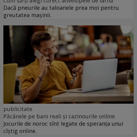
Cum să-ți alegi corect anvelopele de iarnă
Dacă pneurile au taloanele prea moi pentru
greutatea mașinii.
publicitate
Păcănele pe bani reali și cazinourile online
Jocurile de noroc sînt legate de speranța unui
cîștig online.