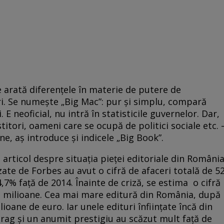
re arată diferenţele în materie de putere de
ări. Se numeşte „Big Mac”: pur şi simplu, compară
 E neoficial, nu intră în statisticile guvernelor. Dar,
titori, oameni care se ocupă de politici sociale etc. 
ne, aş introduce şi indicele „Big Book”.
 articol despre situaţia pieţei editoriale din Români
zate de Forbes au avut o cifră de afaceri totală de 5
,7% faţă de 2014. Înainte de criză, se estima o cifră
e milioane. Cea mai mare editură din România, după
ioane de euro. Iar unele edituri înfiinţate încă din
rag şi un anumit prestigiu au scăzut mult faţă de