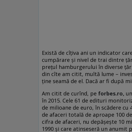
Există de cîţiva ani un indicator ca
cumpărare şi nivel de trai dintre ţ
preţul hamburgerului în diverse ţări.
din cîte am citit, multă lume – inves
ţine seamă de el. Dacă ar fi după mi
Am citit de curînd, pe
forbes.ro,
un
în 2015. Cele 61 de edituri monitori
de milioane de euro, în scădere cu 4
de afaceri totală de aproape 100 d
cifra de afaceri, nu depăşeşte 10 mil
1990 şi care atinseseră un anumit p