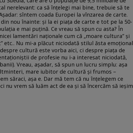
u Suedia, care are o populaţie de 9,5 milioane de
otal nerelevant: ca să înţelegi mai bine, trebuie să te
Aşadar: sîntem coada Europei la vînzarea de carte.
 din nou înainte: şi la ei piaţa de carte e tot pe la 50-
ulaţia e mai puţină. Ce vreau să spun cu asta? În
nicei lamentări naţionale cum că „moare cultura” şi
” etc.. Nu mi-a plăcut niciodată stilul ăsta emoţional
despre cultură este vorba aici, ci despre piaţa de
ntaţioniştii de profesie nu i-a interesat niciodată,
banii). Vreau, aşadar, să spun un lucru simplu: aşa
ltminteri, mare iubitor de cultură şi frumos –
ntem săraci, aşa e. Dar mă tem că nu înţelegem ce
ici nu vrem să luăm act de ea şi să încercăm să ieşim