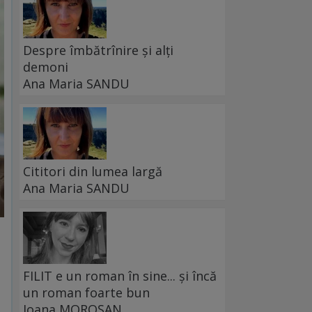
Despre îmbătrînire și alți
demoni
Ana Maria SANDU
Cititori din lumea largă
Ana Maria SANDU
FILIT e un roman în sine... și încă
un roman foarte bun
Ioana MOROȘAN