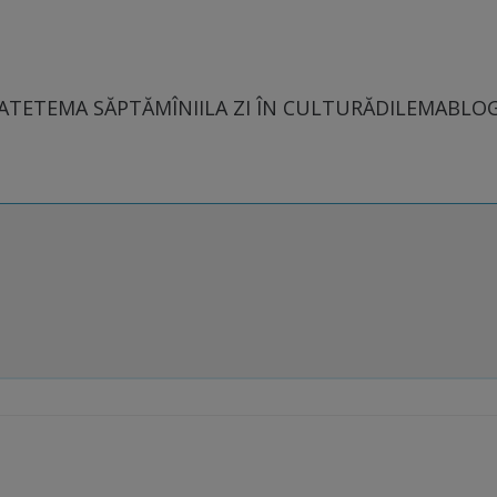
ATE
TEMA SĂPTĂMÎNII
LA ZI ÎN CULTURĂ
DILEMABLO