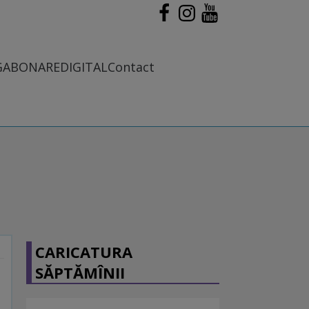
G
ABONARE
DIGITAL
Contact
CARICATURA
SĂPTĂMÎNII