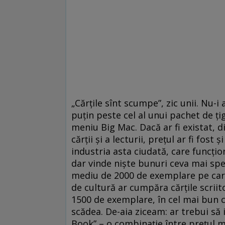
„Cărţile sînt scumpe”, zic unii. Nu-i
puţin peste cel al unui pachet de ţi
meniu Big Mac. Dacă ar fi existat, d
cărţii şi a lecturii, preţul ar fi fost
industria asta ciudată, care funcţi
dar vinde nişte bunuri ceva mai spec
mediu de 2000 de exemplare pe cart
de cultură ar cumpăra cărţile scrii
1500 de exemplare, în cel mai bun ca
scădea. De-aia ziceam: ar trebui să 
Book” – o combinaţie între preţul me