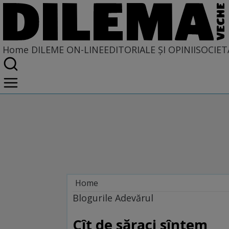
Home
DILEME ON-LINE
EDITORIALE ȘI OPINII
SOCIET
Home
Dileme on-line
Blogurile Adevărul
Cît de săraci sîntem