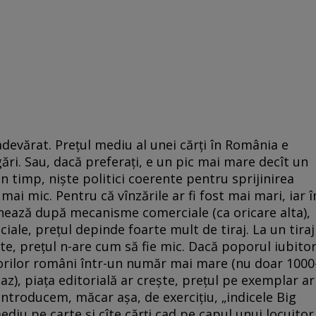
 adevărat. Preţul mediu al unei cărţi în România e
gări. Sau, dacă preferaţi, e un pic mai mare decît un
in timp, nişte politici coerente pentru sprijinirea
 şi mai mic. Pentru că vînzările ar fi fost mai mari, iar î
onează după mecanisme comerciale (ca oricare alta),
iale, preţul depinde foarte mult de tiraj. La un tiraj
e, preţul n-are cum să fie mic. Dacă poporul iubito
torilor români într-un număr mai mare (nu doar 1000
z), piaţa editorială ar creşte, preţul pe exemplar ar
introducem, măcar aşa, de exerciţiu, „indicele Big
diu pe carte şi cîte cărţi cad pe capul unui locuitor