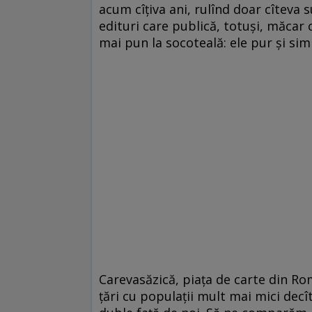
acum cîţiva ani, rulînd doar cîteva 
edituri care publică, totuşi, măcar cî
mai pun la socoteală: ele pur şi sim
Carevasăzică, piaţa de carte din Rom
ţări cu populaţii mult mai mici decît