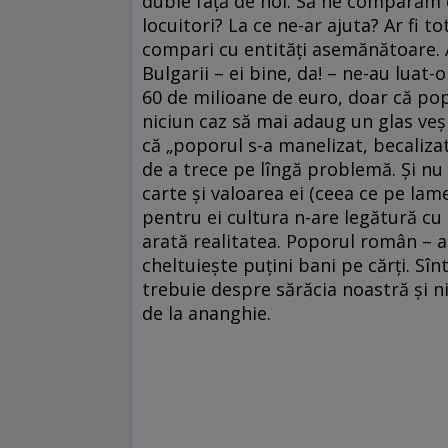
duble faţă de noi. Să ne comparăm c
locuitori? La ce ne-ar ajuta? Ar fi t
compari cu entităţi asemănătoare. 
Bulgarii – ei bine, da! – ne-au luat-o
60 de milioane de euro, doar că pop
niciun caz să mai adaug un glas veş
că „poporul s-a manelizat, becalizat
de a trece pe lîngă problemă. Şi nu 
carte şi valoarea ei (ceea ce pe lame
pentru ei cultura n-are legătură cu 
arată realitatea. Poporul român – a
cheltuieşte puţini bani pe cărţi. Sî
trebuie despre sărăcia noastră şi n
de la ananghie.