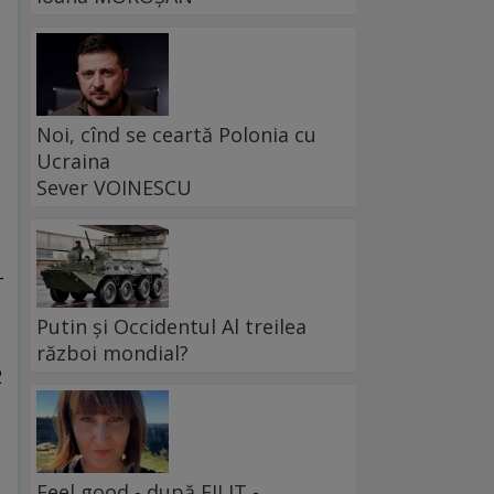
Noi, cînd se ceartă Polonia cu
Ucraina
Sever VOINESCU
–
Putin și Occidentul Al treilea
a
război mondial?
2
Feel good - după FILIT -