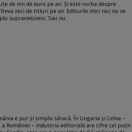
sute de mii de euro pe an. Şi este vorba despre
teva zeci de titluri pe an. Editurile mici nici nu se
plu supravieţuiesc. Sau nu.
ânia e pur şi simplu săracă. În Ungaria şi Cehia –
 a României – industria editorială are cifre cel puţin