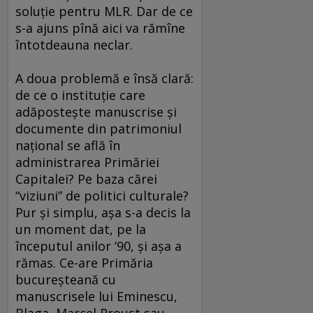
soluţie pentru MLR. Dar de ce
s-a ajuns pînă aici va rămîne
întotdeauna neclar.
A doua problemă e însă clară:
de ce o instituţie care
adăposteşte manuscrise şi
documente din patrimoniul
naţional se află în
administrarea Primăriei
Capitalei? Pe baza cărei
“viziuni” de politici culturale?
Pur şi simplu, aşa s-a decis la
un moment dat, pe la
începutul anilor ’90, şi aşa a
rămas. Ce-are Primăria
bucureşteană cu
manuscrisele lui Eminescu,
Blaga, Marcel Proust sau