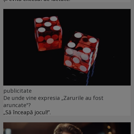
publicitate
De unde vine expresia „Zarurile au fost
aruncate"?
„Să înceapă jocul!”.