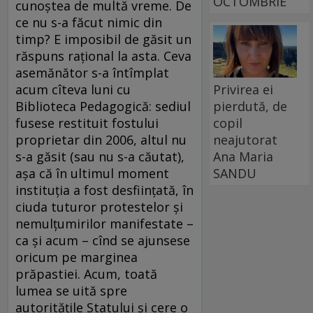
OCTOMBRIE
cunoştea de multă vreme. De
ce nu s-a făcut nimic din
timp? E imposibil de găsit un
răspuns raţional la asta. Ceva
asemănător s-a întîmplat
Privirea ei
acum cîteva luni cu
pierdută, de
Biblioteca Pedagogică: sediul
copil
fusese restituit fostului
neajutorat
proprietar din 2006, altul nu
Ana Maria
s-a găsit (sau nu s-a căutat),
SANDU
aşa că în ultimul moment
instituţia a fost desfiinţată, în
ciuda tuturor protestelor şi
nemulţumirilor manifestate –
ca şi acum – cînd se ajunsese
oricum pe marginea
prăpastiei. Acum, toată
lumea se uită spre
autorităţile Statului şi cere o