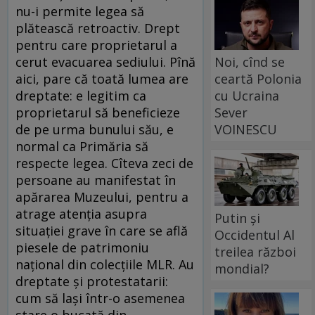
nu-i permite legea să
plătească retroactiv. Drept
pentru care proprietarul a
Noi, cînd se
cerut evacuarea sediului. Pînă
ceartă Polonia
aici, pare că toată lumea are
cu Ucraina
dreptate: e legitim ca
Sever
proprietarul să beneficieze
VOINESCU
de pe urma bunului său, e
normal ca Primăria să
respecte legea. Cîteva zeci de
persoane au manifestat în
apărarea Muzeului, pentru a
atrage atenţia asupra
Putin și
situaţiei grave în care se află
Occidentul Al
piesele de patrimoniu
treilea război
naţional din colecţiile MLR. Au
mondial?
dreptate şi protestatarii:
cum să laşi într-o asemenea
stare o bucată din