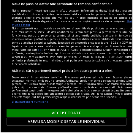
Nouă ne pasă ca datele tale personale să rămână confidențiale
Noi și partenerii noștri
606
stocăm și/sau accesăm informații pe dispozitivul dvs., precum
identificatorii cookie unici pentru prelucrarea datelor cu caracter personal. Puteți accepta sau
gestiona alegerile dvs. făcând clic mai jos sau în orice moment, pe pagina cu politica de
confidențialitate. Aceste alegeri vor fi raportate partenerilor noștri și nu vă vor afecta navigarea.
Mai
multe detalii
publicitate
Noi si partenerii nostri (retelele de socializare si agentiile de publicitate partenere, precum si
furnizorii nostri de servicii de date analitice) prelucram date pentru a permite website-ului sa
Caserole pentru mîncare de unică folosință
functioneze, pentru a personaliza continutul si anunturile publicitare afisate in functie de
interesele si/sau profilul dvs., pentru a va oferi functionalitati aferente retelelor de socializare si
disponibile la Snick Ambalaje
pentru a analiza traficul pe website. Beneficiati de drepturile prevazute de art. 15-22 din GDPR in
legatura cu prelucrarea datelor cu caracter personal. Aceste drepturi pot fi exercitate prin
Acest concept este unul care reușește să atragă
modalitatea indicata
aici
. Prin click pe “ACCEPT TOATE”, acceptati folosirea tuturor Tehnologiilor de
tip Cookie, care implica inclusiv acceptul dvs. cu privire la stocarea/accesarea informatiilor de catre
mulți clienți, consumatori totodată.
Vendor-ii cu care colaboram. Prin click pe “VREAU SA MODIFIC SETARILE INDIVIDUAL” puteti
schimba preferintele in mod individual, mai putin cele legate de cookie strict necesare pentru
functionarea website-ului.
Atât noi, cât și partenerii noștri prelucrăm datele pentru a oferi:
Dezvoltarea și îmbunătățirea serviciilor. Măsurarea performanței reclamelor. Stocarea și/sau
accesarea informațiilor de pe un dispozitiv. Utilizarea profilurilor pentru selectarea conținutului
personalizat. Crearea profilurilor de conținut personalizat. Utilizarea profilurilor pentru selectarea
publicității personalizate. Crearea profilurilor pentru publicitate personalizată. Măsurarea
performanței conținutului. Înțelegerea publicului prin statistici sau combinații de date din surse
diferite. Utilizarea de date limitate pentru a selecta publicitatea. Utilizarea datelor limitate pentru
a selecta conținutul. Date precise de geolocație și identificarea prin scanarea dispozitivului.
Listă parteneri (furnizori)
ACCEPT TOATE
VREAU SA MODIFIC SETARILE INDIVIDUAL