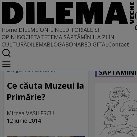
Home
DILEME ON-LINE
EDITORIALE ȘI
OPINII
SOCIETATE
TEMA SĂPTĂMÎNII
LA ZI ÎN
CULTURĂ
DILEMABLOG
ABONARE
DIGITAL
Contact
Home
CARICATU
Dileme on-line
Blogurile Adevărul
SĂPTĂMÎNI
Ce căuta Muzeul la
Primărie?
Mircea VASILESCU
12 iunie 2014