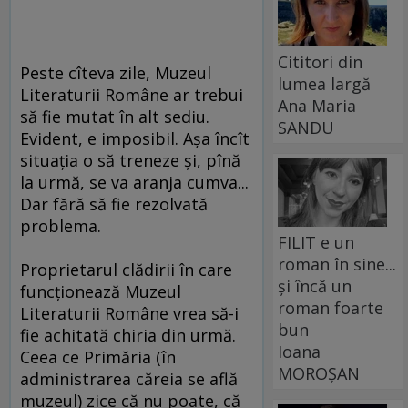
Cititori din
Peste cîteva zile, Muzeul
lumea largă
Literaturii Române ar trebui
Ana Maria
să fie mutat în alt sediu.
SANDU
Evident, e imposibil. Aşa încît
situaţia o să treneze şi, pînă
la urmă, se va aranja cumva...
Dar fără să fie rezolvată
problema.
FILIT e un
roman în sine...
Proprietarul clădirii în care
și încă un
funcţionează Muzeul
roman foarte
Literaturii Române vrea să-i
bun
fie achitată chiria din urmă.
Ioana
Ceea ce Primăria (în
MOROȘAN
administrarea căreia se află
muzeul) zice că nu poate, că