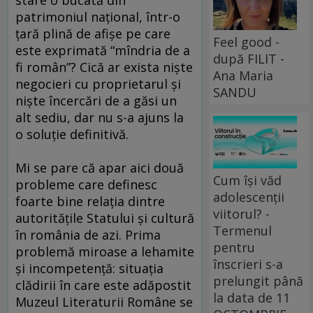
patrimoniul naţional, într-o
ţară plină de afişe pe care
Feel good -
este exprimată “mîndria de a
după FILIT -
fi român”? Cică ar exista nişte
Ana Maria
negocieri cu proprietarul şi
SANDU
nişte încercări de a găsi un
alt sediu, dar nu s-a ajuns la
o soluţie definitivă.
Mi se pare că apar aici două
Cum își văd
probleme care definesc
adolescenții
foarte bine relaţia dintre
viitorul? -
autorităţile Statului şi cultură
Termenul
în românia de azi. Prima
pentru
problemă miroase a lehamite
înscrieri s-a
şi incompetenţă: situaţia
prelungit până
clădirii în care este adăpostit
la data de 11
Muzeul Literaturii Române se