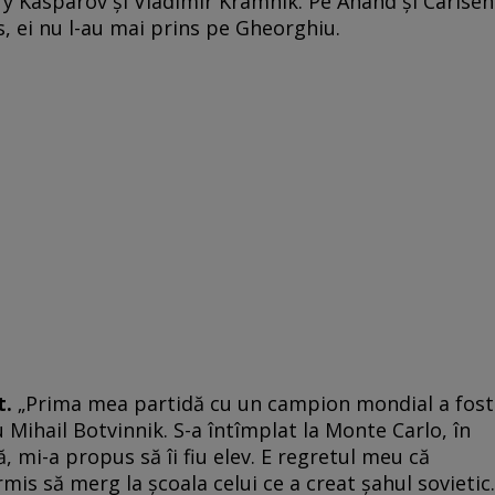
ry Kasparov și Vladimir Kramnik. Pe Anand și Carlsen
s, ei nu l-au mai prins pe Gheorghiu.
t.
„Prima mea partidă cu un campion mondial a fost
 Mihail Botvinnik. S-a întîmplat la Monte Carlo, în
 mi-a propus să îi fiu elev. E regretul meu că
is să merg la școala celui ce a creat șahul sovietic.