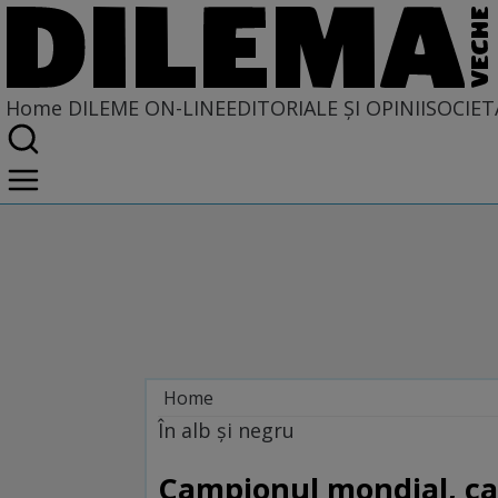
Home
DILEME ON-LINE
EDITORIALE ȘI OPINII
SOCIET
Home
Dileme on-line
În alb şi negru
Campionul mondial, ca 