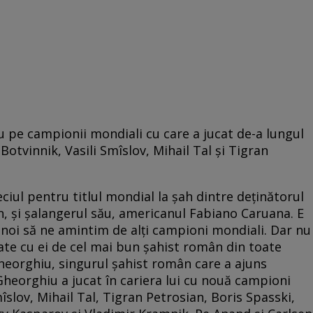
 pe campionii mondiali cu care a jucat de-a lungul
l Botvinnik, Vasili Smîslov, Mihail Tal și Tigran
ciul pentru titlul mondial la șah dintre deținătorul
n, și șalangerul său, americanul Fabiano Caruana. E
, noi să ne amintim de alți campioni mondiali. Dar nu
ucate cu ei de cel mai bun șahist român din toate
heorghiu, singurul șahist român care a ajuns
Gheorghiu a jucat în cariera lui cu nouă campioni
mîslov, Mihail Tal, Tigran Petrosian, Boris Spasski,