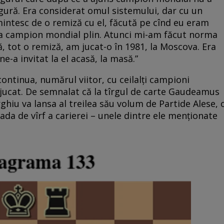
gură. Era considerat omul sistemului, dar cu un
mintesc de o remiză cu el, făcută pe cînd eu eram
era campion mondial plin. Atunci mi-am făcut norma
, tot o remiză, am jucat-o în 1981, la Moscova. Era
ne-a invitat la el acasă, la masă.”
continua, numărul viitor, cu ceilalți campioni
jucat. De semnalat că la tîrgul de carte Gaudeamus
hiu va lansa al treilea său volum de Partide Alese, 
ada de vîrf a carierei – unele dintre ele menționate