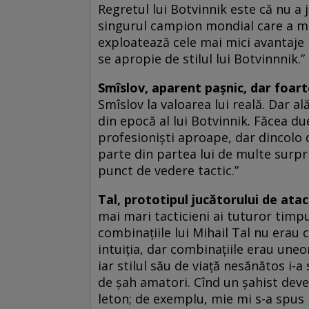
Regretul lui Botvinnik este că nu a 
singurul campion mondial care a muri
exploatează cele mai mici avantaje p
se apropie de stilul lui Botvinnnik.”
Smîslov, aparent pașnic, dar foart
Smîslov la valoarea lui reală. Dar a
din epocă al lui Botvinnik. Făcea d
profesioniști aproape, dar dincolo 
parte din partea lui de multe surpr
punct de vedere tactic.”
Tal, prototipul jucătorului de atac
mai mari tacticieni ai tuturor timp
combinațiile lui Mihail Tal nu erau c
intuiția, dar combinațiile erau uneor
iar stilul său de viață nesănătos i-a 
de șah amatori. Cînd un șahist de
leton; de exemplu, mie mi s-a spus