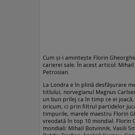
Cum și-i amintește Florin Gheorghiu
carierei sale. În acest articol: Mihai
Petrosian.
La Londra e în plină desfășurare me
titlului, norvegianul Magnus Carlse
un bun prilej ca în timp ce ei joacă
oricum, ci prin filtrul partidelor j
timpurile, marele maestru Florin G
vreodată în top 10 mondial. Florin 
mondiali: Mihail Botvinnik, Vasili S