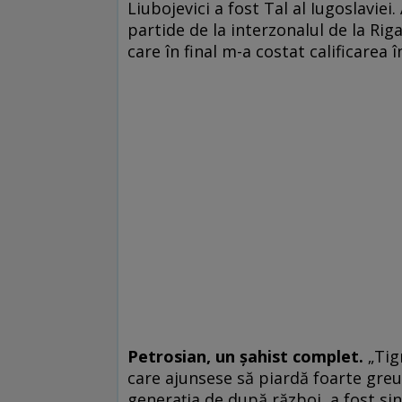
Liubojevici a fost Tal al Iugoslavie
partide de la interzonalul de la Riga
care în final m-a costat calificarea î
Petrosian, un șahist complet.
„Tig
care ajunsese să piardă foarte greu.
generația de după război, a fost s