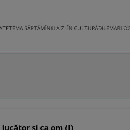
ATE
TEMA SĂPTĂMÎNII
LA ZI ÎN CULTURĂ
DILEMABLO
jucător și ca om (I)