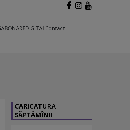
G
ABONARE
DIGITAL
Contact
CARICATURA
SĂPTĂMÎNII