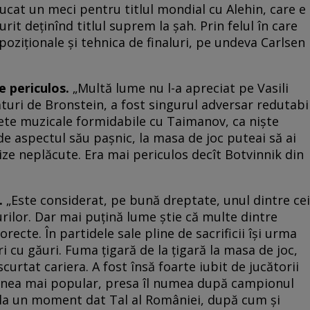
jucat un meci pentru titlul mondial cu Alehin, care e
t deținînd titlul suprem la șah. Prin felul în care
oziționale și tehnica de finaluri, pe undeva Carlsen
e periculos.
„Multă lume nu l-a apreciat pe Vasili
lături de Bronstein, a fost singurul adversar redutabi
uete muzicale formidabile cu Taimanov, ca niște
de aspectul său pașnic, la masa de joc puteai să ai
ize neplăcute. Era mai periculos decît Botvinnik din
.
„Este considerat, pe bună dreptate, unul dintre cei
urilor. Dar mai puțină lume știe că multe dintre
orecte. În partidele sale pline de sacrificii își urma
i cu găuri. Fuma țigară de la țigară la masa de joc,
scurtat cariera. A fost însă foarte iubit de jucătorii
venea mai popular, presa îl numea după campionul
 la un moment dat Tal al României, după cum și