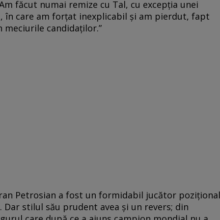
i. Am făcut numai remize cu Tal, cu excepția unei
, în care am forțat inexplicabil și am pierdut, fapt
n meciurile candidaților.”
ran Petrosian a fost un formidabil jucător poziționa
 Dar stilul său prudent avea și un revers; din
ingurul care după ce a ajuns campion mondial nu a