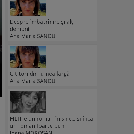
Despre îmbătrînire și alți
demoni
Ana Maria SANDU
Cititori din lumea largă
Ana Maria SANDU
FILIT e un roman în sine... și încă
un roman foarte bun
Ioana MOROȘAN