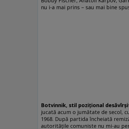
Bobby Fischer, Anatoli Karpov, Gar
nu i-a mai prins – sau mai bine spu
Botvinnik, stil pozițional desăvîrși
jucată acum o jumătate de secol, cu
1968. După partida încheiată remiză,
autoritățile comuniste nu mi-au perm