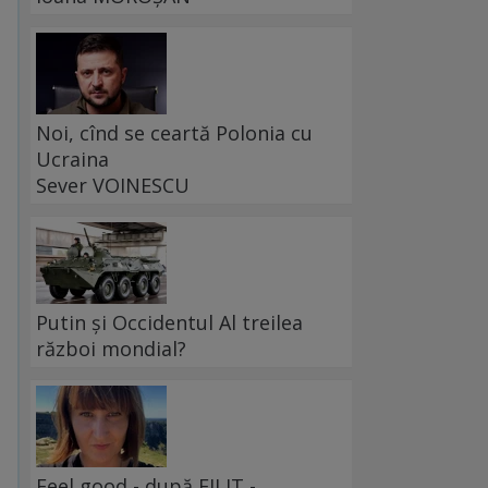
Noi, cînd se ceartă Polonia cu
Ucraina
Sever VOINESCU
Putin și Occidentul Al treilea
război mondial?
Feel good - după FILIT -