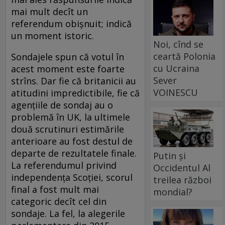
mai mult decît un
referendum obişnuit; indică
un moment istoric.
Noi, cînd se
ceartă Polonia
Sondajele spun că votul în
cu Ucraina
acest moment este foarte
Sever
strîns. Dar fie că britanicii au
VOINESCU
atitudini impredictibile, fie că
agenţiile de sondaj au o
problemă în UK, la ultimele
două scrutinuri estimările
anterioare au fost destul de
departe de rezultatele finale.
Putin și
La referendumul privind
Occidentul Al
independența Scoţiei, scorul
treilea război
final a fost mult mai
mondial?
categoric decît cel din
sondaje. La fel, la alegerile