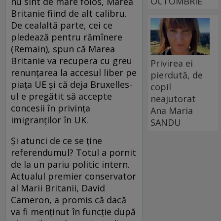
OCTOMBRIE
nu sînt de mare folos, Marea
Britanie fiind de alt calibru.
De cealaltă parte, cei ce
pledează pentru rămînere
(Remain), spun că Marea
Britanie va recupera cu greu
Privirea ei
renunţarea la accesul liber pe
pierdută, de
piaţa UE şi că deja Bruxelles-
copil
ul e pregătit să accepte
neajutorat
concesii în privinţa
Ana Maria
imigranţilor în UK.
SANDU
Și atunci de ce se ține
referendumul? Totul a pornit
de la un pariu politic intern.
Actualul premier conservator
al Marii Britanii, David
Cameron, a promis că dacă
va fi menţinut în funcţie după