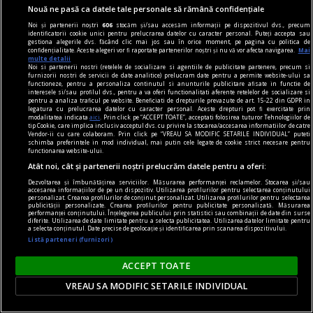
Nouă ne pasă ca datele tale personale să rămână confidențiale
Noi și partenerii noștri
606
stocăm și/sau accesăm informații pe dispozitivul dvs., precum
identificatorii cookie unici pentru prelucrarea datelor cu caracter personal. Puteți accepta sau
gestiona alegerile dvs. făcând clic mai jos sau în orice moment, pe pagina cu politica de
confidențialitate. Aceste alegeri vor fi raportate partenerilor noștri și nu vă vor afecta navigarea.
Mai
multe detalii
Noi si partenerii nostri (retelele de socializare si agentiile de publicitate partenere, precum si
furnizorii nostri de servicii de date analitice) prelucram date pentru a permite website-ului sa
functioneze, pentru a personaliza continutul si anunturile publicitare afisate in functie de
interesele si/sau profilul dvs., pentru a va oferi functionalitati aferente retelelor de socializare si
publicitate
pentru a analiza traficul pe website. Beneficiati de drepturile prevazute de art. 15-22 din GDPR in
legatura cu prelucrarea datelor cu caracter personal. Aceste drepturi pot fi exercitate prin
Stresul de sărbători. Cum să îi faci față mai ușor
modalitatea indicata
aici
. Prin click pe “ACCEPT TOATE”, acceptati folosirea tuturor Tehnologiilor de
tip Cookie, care implica inclusiv acceptul dvs. cu privire la stocarea/accesarea informatiilor de catre
Amintește-ți că cel mai potrivit cadou pentru
Vendor-ii cu care colaboram. Prin click pe “VREAU SA MODIFIC SETARILE INDIVIDUAL” puteti
schimba preferintele in mod individual, mai putin cele legate de cookie strict necesare pentru
mama este, de cele mai multe ori, veselia și buna
functionarea website-ului.
dispoziție din ziua de Crăciun, cu toată familia la
Atât noi, cât și partenerii noștri prelucrăm datele pentru a oferi:
masă.
Dezvoltarea și îmbunătățirea serviciilor. Măsurarea performanței reclamelor. Stocarea și/sau
accesarea informațiilor de pe un dispozitiv. Utilizarea profilurilor pentru selectarea conținutului
personalizat. Crearea profilurilor de conținut personalizat. Utilizarea profilurilor pentru selectarea
publicității personalizate. Crearea profilurilor pentru publicitate personalizată. Măsurarea
performanței conținutului. Înțelegerea publicului prin statistici sau combinații de date din surse
diferite. Utilizarea de date limitate pentru a selecta publicitatea. Utilizarea datelor limitate pentru
a selecta conținutul. Date precise de geolocație și identificarea prin scanarea dispozitivului.
Listă parteneri (furnizori)
ACCEPT TOATE
VREAU SA MODIFIC SETARILE INDIVIDUAL