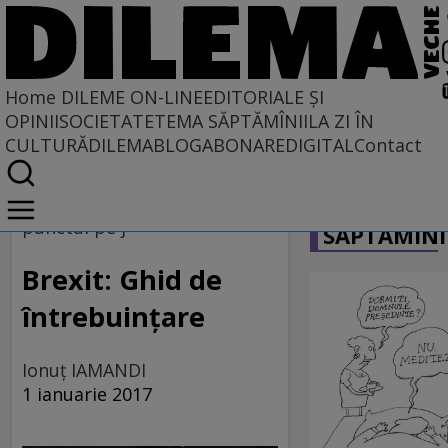
Home
DILEME ON-LINE
EDITORIALE ȘI
OPINII
SOCIETATE
TEMA SĂPTĂMÎNII
LA ZI ÎN
CULTURĂ
DILEMABLOG
ABONARE
DIGITAL
Contact
Home
CARICATU
Dileme on-line
punctul pe j
SĂPTĂMÎNI
Brexit: Ghid de
întrebuinţare
Ionuţ IAMANDI
1 ianuarie 2017