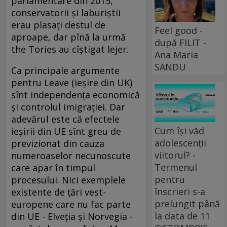
parlamentare din 2015,
conservatorii şi laburiştii
erau plasaţi destul de
Feel good -
aproape, dar pînă la urmă
după FILIT -
the Tories au cîştigat lejer.
Ana Maria
SANDU
Ca principale argumente
pentru Leave (ieşire din UK)
sînt independenţa economică
şi controlul imigraţiei. Dar
adevărul este că efectele
Cum își văd
ieșirii din UE sînt greu de
adolescenții
previzionat din cauza
viitorul? -
numeroaselor necunoscute
Termenul
care apar în timpul
pentru
procesului. Nici exemplele
înscrieri s-a
existente de țări vest-
prelungit până
europene care nu fac parte
la data de 11
din UE - Elveția și Norvegia -