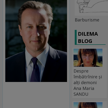
Barburisme
DILEMA
BLOG
Despre
îmbătrînire și
alți demoni
Ana Maria
SANDU