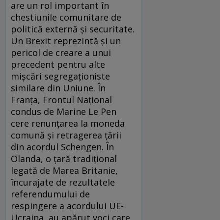
are un rol important în
chestiunile comunitare de
politică externă şi securitate.
Un Brexit reprezintă şi un
pericol de creare a unui
precedent pentru alte
mişcări segregaţioniste
similare din Uniune. În
Franţa, Frontul Naţional
condus de Marine Le Pen
cere renunţarea la moneda
comună şi retragerea ţării
din acordul Schengen. În
Olanda, o ţară tradițional
legată de Marea Britanie,
încurajate de rezultatele
referendumului de
respingere a acordului UE-
Ucraina, au apărut voci care