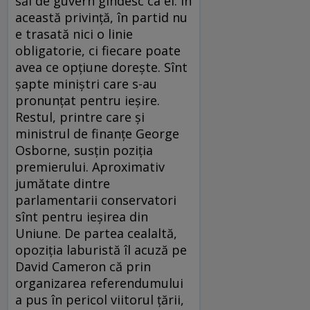
săi de guvern gîndesc ca el. În
această privinţă, în partid nu
e trasată nici o linie
obligatorie, ci fiecare poate
avea ce opţiune doreşte. Sînt
şapte miniştri care s-au
pronunţat pentru ieşire.
Restul, printre care şi
ministrul de finanţe George
Osborne, susţin poziţia
premierului. Aproximativ
jumătate dintre
parlamentarii conservatori
sînt pentru ieşirea din
Uniune. De partea cealaltă,
opoziţia laburistă îl acuză pe
David Cameron că prin
organizarea referendumului
a pus în pericol viitorul ţării,