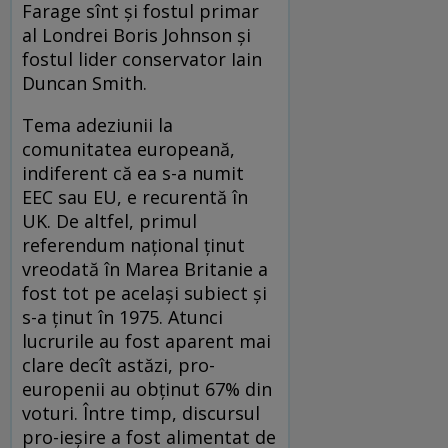
Farage sînt şi fostul primar
al Londrei Boris Johnson şi
fostul lider conservator Iain
Duncan Smith.
Tema adeziunii la
comunitatea europeană,
indiferent că ea s-a numit
EEC sau EU, e recurentă în
UK. De altfel, primul
referendum naţional ţinut
vreodată în Marea Britanie a
fost tot pe acelaşi subiect şi
s-a ţinut în 1975. Atunci
lucrurile au fost aparent mai
clare decît astăzi, pro-
europenii au obţinut 67% din
voturi. Între timp, discursul
pro-ieşire a fost alimentat de