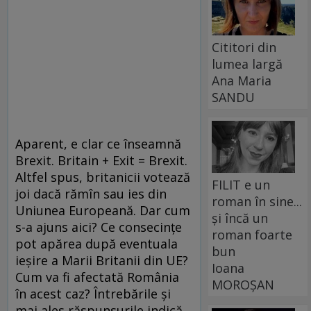
Cititori din
lumea largă
Ana Maria
SANDU
Aparent, e clar ce înseamnă
Brexit. Britain + Exit = Brexit.
Altfel spus, britanicii votează
FILIT e un
joi dacă rămîn sau ies din
roman în sine...
Uniunea Europeană. Dar cum
și încă un
s-a ajuns aici? Ce consecinţe
roman foarte
pot apărea după eventuala
bun
ieşire a Marii Britanii din UE?
Ioana
Cum va fi afectată România
MOROȘAN
în acest caz? Întrebările şi
mai ales răspunsurile indică