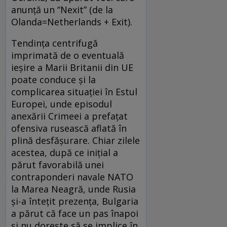
anunţă un “Nexit” (de la
Olanda=Netherlands + Exit).
Tendinţa centrifugă
imprimată de o eventuală
ieşire a Marii Britanii din UE
poate conduce şi la
complicarea situaţiei în Estul
Europei, unde episodul
anexării Crimeei a prefaţat
ofensiva rusească aflată în
plină desfăşurare. Chiar zilele
acestea, după ce iniţial a
părut favorabilă unei
contraponderi navale NATO
la Marea Neagră, unde Rusia
şi-a înteţit prezenţa, Bulgaria
a părut că face un pas înapoi
şi nu doreşte să se implice în