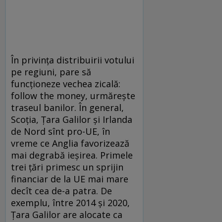
În privinţa distribuirii votului
pe regiuni, pare să
funcţioneze vechea zicală:
follow the money, urmăreşte
traseul banilor. În general,
Scoţia, Ţara Galilor şi Irlanda
de Nord sînt pro-UE, în
vreme ce Anglia favorizează
mai degrabă ieşirea. Primele
trei ţări primesc un sprijin
financiar de la UE mai mare
decît cea de-a patra. De
exemplu, între 2014 şi 2020,
Ţara Galilor are alocate ca