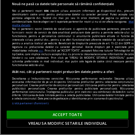
Nouă ne pasă ca datele tale personale să rămână confidențiale
Noi și partenerii noștri
606
stocăm și/sau accesăm informații pe dispozitivul dvs., precum
identificatorii cookie unici pentru prelucrarea datelor cu caracter personal. Puteți accepta sau
gestiona alegerile dvs. făcând clic mai jos sau în orice moment, pe pagina cu politica de
confidențialitate. Aceste alegeri vor fi raportate partenerilor noștri și nu vă vor afecta navigarea.
Mai
multe detalii
Noi si partenerii nostri (retelele de socializare si agentiile de publicitate partenere, precum si
furnizorii nostri de servicii de date analitice) prelucram date pentru a permite website-ului sa
functioneze, pentru a personaliza continutul si anunturile publicitare afisate in functie de
interesele si/sau profilul dvs., pentru a va oferi functionalitati aferente retelelor de socializare si
pentru a analiza traficul pe website. Beneficiati de drepturile prevazute de art. 15-22 din GDPR in
legatura cu prelucrarea datelor cu caracter personal. Aceste drepturi pot fi exercitate prin
modalitatea indicata
aici
. Prin click pe “ACCEPT TOATE”, acceptati folosirea tuturor Tehnologiilor de
tip Cookie, care implica inclusiv acceptul dvs. cu privire la stocarea/accesarea informatiilor de catre
Vendor-ii cu care colaboram. Prin click pe “VREAU SA MODIFIC SETARILE INDIVIDUAL” puteti
schimba preferintele in mod individual, mai putin cele legate de cookie strict necesare pentru
functionarea website-ului.
Atât noi, cât și partenerii noștri prelucrăm datele pentru a oferi:
Dezvoltarea și îmbunătățirea serviciilor. Măsurarea performanței reclamelor. Stocarea și/sau
publicitate
accesarea informațiilor de pe un dispozitiv. Utilizarea profilurilor pentru selectarea conținutului
personalizat. Crearea profilurilor de conținut personalizat. Utilizarea profilurilor pentru selectarea
publicității personalizate. Crearea profilurilor pentru publicitate personalizată. Măsurarea
6 produse de îngrijire care să nu îți lipsească din
performanței conținutului. Înțelegerea publicului prin statistici sau combinații de date din surse
diferite. Utilizarea de date limitate pentru a selecta publicitatea. Utilizarea datelor limitate pentru
trusa cosmetică
a selecta conținutul. Date precise de geolocație și identificarea prin scanarea dispozitivului.
Toate acestea au proprietăți extraordinare și te
Listă parteneri (furnizori)
pot ajuta să îți menții pielea tînără și frumoasă
ACCEPT TOATE
pentru cît mai mult timp.
VREAU SA MODIFIC SETARILE INDIVIDUAL