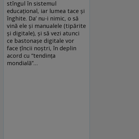
stîngul în sistemul
educaţional, iar lumea tace şi
înghite. Da’ nu-i nimic, o să
vină ele şi manualele (tipărite
şi digitale), şi să vezi atunci
ce bastonaşe digitale vor
face ţîncii noştri, în deplin
acord cu “tendinţa
mondială”…