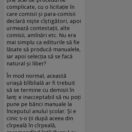
complicate, cu o licitaţie în
care comisii şi para-comisii
declară nişte cîştigători, apoi
urmează contestaţii, alte
comisii, amînări etc. Nu era
mai simplu ca editurile să fie
lăsate să producă manualele,
iar apoi selecţia să se facă
natural şi liber?
În mod normal, această
uriaşă bîlbîială ar fi trebuit
să se termine cu demisii în
lanţ: e inacceptabil să nu poţi
pune pe bănci manuale la
începutul anului şcolar. Şi e
cinic s-o ţii după aceea din
cîrpeală în cîrpeală,