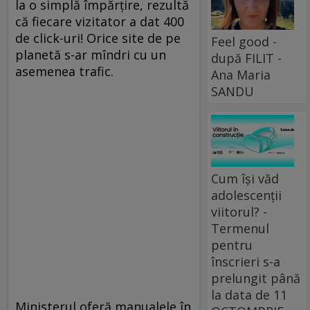
la o simplă împărţire, rezultă
că fiecare vizitator a dat 400
de click-uri! Orice site de pe
Feel good -
planetă s-ar mîndri cu un
după FILIT -
asemenea trafic.
Ana Maria
SANDU
Cum își văd
adolescenții
viitorul? -
Termenul
pentru
înscrieri s-a
prelungit până
la data de 11
Ministerul oferă manualele în