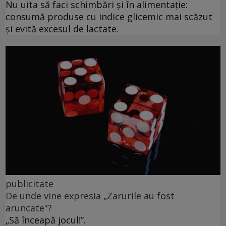
Nu uita să faci schimbări și în alimentație:
consumă produse cu indice glicemic mai scăzut
și evită excesul de lactate.
publicitate
De unde vine expresia „Zarurile au fost
aruncate"?
„Să înceapă jocul!”.