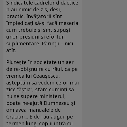
Sindicatele cadrelor didactice
n-au nimic de zis, deşi,
practic, învăţătorii sînt
împiedicaţi să-şi facă meseria
cum trebuie şi sînt supuşi
unor presiuni şi eforturi
suplimentare. Părinţii – nici
atît.
Pluteşte în societate un aer
de re-obişnuire cu răul, ca pe
vremea lui Ceauşescu:
aşteptăm să vedem ce-or mai
zice “ăştia”, stăm cuminţi să
nu se supere ministerul,
poate ne-ajută Dumnezeu şi
om avea manualele de
Crăciun... E de rău augur pe
termen lung: copiii intră cu