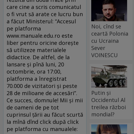
care cine a scris comunicatul
o fi vrut să arate ce lucru bun
a făcut Ministerul: “Accesul
Noi, cînd se
pe platforma
ceartă Polonia
www.manuale.edu.ro este
cu Ucraina
liber pentru oricine doreşte
Sever
să utilizeze materialele
VOINESCU
didactice. De altfel, de la
lansare şi pînă luni, 20
octombrie, ora 17:00,
platforma a înregistrat
70.000 de vizitatori şi peste
Putin și
28 de milioane de accesări”.
Occidentul Al
Ce succes, domnule! Mii şi mii
treilea război
de oameni de pe tot
mondial?
cuprinsul ţării au făcut scurtă
la mînă dînd click după click
pe platforma cu manualele: