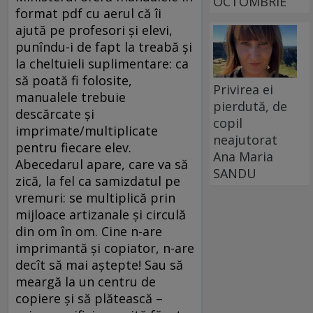
OCTOMBRIE
format pdf cu aerul că îi
ajută pe profesori şi elevi,
punîndu-i de fapt la treabă şi
la cheltuieli suplimentare: ca
să poată fi folosite,
Privirea ei
manualele trebuie
pierdută, de
descărcate şi
copil
imprimate/multiplicate
neajutorat
pentru fiecare elev.
Ana Maria
Abecedarul apare, care va să
SANDU
zică, la fel ca samizdatul pe
vremuri: se multiplică prin
mijloace artizanale şi circulă
din om în om. Cine n-are
imprimantă şi copiator, n-are
decît să mai aştepte! Sau să
meargă la un centru de
copiere şi să plătească –