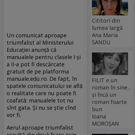
Cititori din
lumea largă
Ana Maria
Un comunicat aproape
SANDU
triumfalist al Ministerului
Educaţiei anunţă că
manualele pentru clasele I şi
a II-a pot fi descărcate
gratuit de pe platforma
manuale.edu.ro. De fapt, în
FILIT e un
spatele comunicatului se află
roman în sine...
o realitate care nu poate fi
și încă un
coafată: manualele tot nu
roman foarte
sînt gata. Şi nu se ştie cînd
bun
vor fi.
Ioana
MOROȘAN
Aerul aproape triumfalist
rezultă din două fraze prin