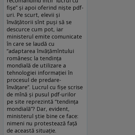
recomandînd întîi “lucrul cu
fişe” şi apoi oferind nişte pdf-
uri. Pe scurt, elevii şi
învăţătorii sînt puşi să se
descurce cum pot, iar
ministerul emite comunicate
în care se laudă cu
“adaptarea învăţămîntului
românesc la tendinţa
mondială de utilizare a
tehnologiei informaţiei în
procesul de predare-
învăţare”. Lucrul cu fişe scrise
de mînă şi pusul pdf-urilor
pe site reprezintă “tendinţa
mondială”? Dar, evident,
ministerul ştie bine ce face:
nimeni nu protestează faţă
de această situaţie.