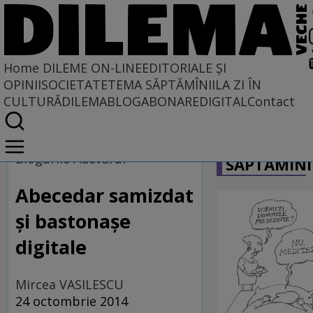
Home
DILEME ON-LINE
EDITORIALE ȘI
OPINII
SOCIETATE
TEMA SĂPTĂMÎNII
LA ZI ÎN
CULTURĂ
DILEMABLOG
ABONARE
DIGITAL
Contact
Home
CARICATU
Dileme on-line
Blogurile Adevărul
SĂPTĂMÎNI
Abecedar samizdat
și bastonașe
digitale
Mircea VASILESCU
24 octombrie 2014