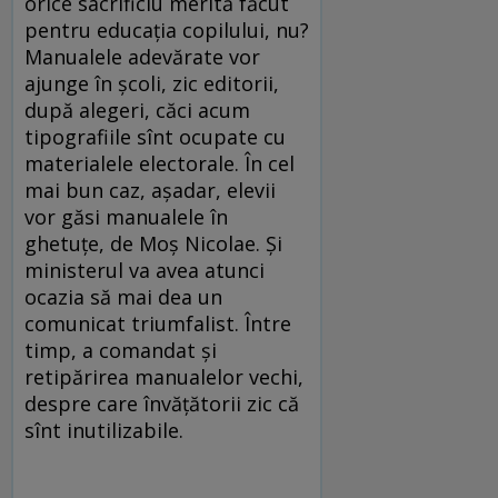
orice sacrificiu merită făcut
pentru educaţia copilului, nu?
Manualele adevărate vor
ajunge în şcoli, zic editorii,
după alegeri, căci acum
tipografiile sînt ocupate cu
materialele electorale. În cel
mai bun caz, aşadar, elevii
vor găsi manualele în
ghetuţe, de Moş Nicolae. Şi
ministerul va avea atunci
ocazia să mai dea un
comunicat triumfalist. Între
timp, a comandat şi
retipărirea manualelor vechi,
despre care învăţătorii zic că
sînt inutilizabile.