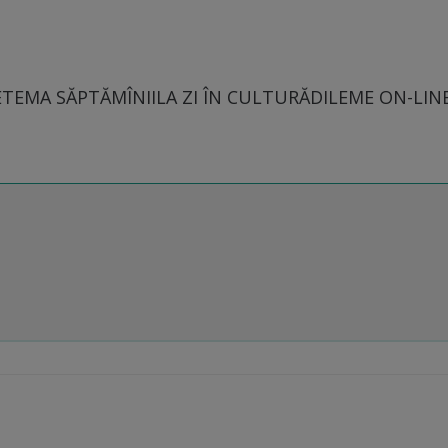
E
TEMA SĂPTĂMÎNII
LA ZI ÎN CULTURĂ
DILEME ON-LIN