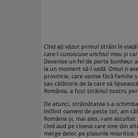
Cînd ați văzut primul străin în viață
care-l cunoscuse unchiul meu și care
Devenise un fel de porte bonheur al
la un moment să-l vadă. Omul n-avea
provincie, care venise fără familie 
sau călătorie de la care să lipseasc
România, a fost străinul nostru per
De atunci, străinătatea s-a schimba
întîlnit oameni de peste tot, am că
România și, mai ales, i-am ascultat
cînd aud pe cineva care vine din alt
merge deloc pe plaiurile mioritice.