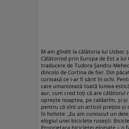
M-am gîndit la călătoria lui Usbec 
Călătorind prin Europa de Est a lui
traducere de Tudora Șandru-Mehedinț
dincolo de Cortina de fier. Din păca
curioasă ce i-ar fi sărit în ochi. Pen
care umanizează toată lumea estică
aur, cum cred toți că are călătorul n
oprește noaptea, pe caldarîm, și-și
pentru că sînt un articol prețios și 
în hohote: „Eu am cunoscut un deleg
elogiul unei biciclete rusești. Bicic
Proprietara bicicletei elogiate – o f