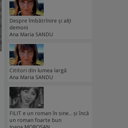
Despre îmbătrînire și alți
demoni
Ana Maria SANDU
Cititori din lumea largă
Ana Maria SANDU
FILIT e un roman în sine... și încă
un roman foarte bun
Ioana MOROȘAN