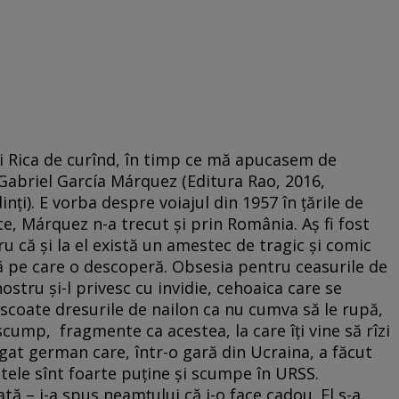
și Rica de curînd, în timp ce mă apucasem de
 Gabriel García Márquez (Editura Rao, 2016,
i). E vorba despre voiajul din 1957 în țările de
te, Márquez n-a trecut și prin România. Aș fi fost
tru că și la el există un amestec de tragic și comic
 pe care o descoperă. Obsesia pentru ceasurile de
ostru și-l privesc cu invidie, cehoaica care se
 scoate dresurile de nailon ca nu cumva să le rupă,
scump, fragmente ca acestea, la care îți vine să rîzi
at german care, într-o gară din Ucraina, a făcut
letele sînt foarte puține și scumpe în URSS.
ată – i-a spus neamțului că i-o face cadou. El s-a