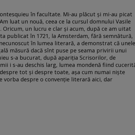
Montesquieu în facultate. Mi-au plăcut și mi-au picat
 Am luat un nouă, ceea ce la cursul domnului Vasile
o. Oricum, un lucru e clar și acum, după ce am uitat
sta publicat în 1721, la Amsterdam, fără semnătură,
necunoscut în lumea literară, a demonstrat că unel
gală măsură dacă sînt puse pe seama privirii unui
eu s-a bucurat, după apariția Scrisorilor, de
emii i s-au deschis larg, lumea mondenă fiind cucerit
 despre tot și despre toate, așa cum numai niște
 e vorba despre o convenție literară aici, dar