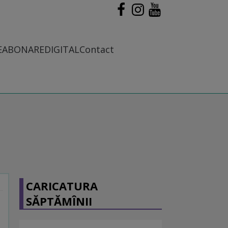
E
ABONARE
DIGITAL
Contact
CARICATURA
SĂPTĂMÎNII