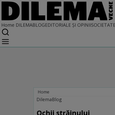
Home
DILEMABLOG
EDITORIALE ȘI OPINII
SOCIETAT
Home
DILEMABLOG
DilemaBlog
Ochii străinului