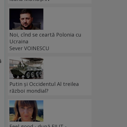
Noi, cînd se ceartă Polonia cu
e
Ucraina
Sever VOINESCU
ă
Putin și Occidentul Al treilea
război mondial?
Feel good - după FILIT -