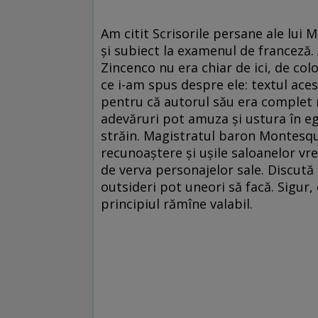
Am citit Scrisorile persane ale lui 
și subiect la examenul de franceză.
Zincenco nu era chiar de ici, de col
ce i-am spus despre ele: textul ace
pentru că autorul său era complet 
adevăruri pot amuza și ustura în e
străin. Magistratul baron Montesqui
recunoaștere și ușile saloanelor vr
de verva personajelor sale. Discută
outsideri pot uneori să facă. Sigur,
principiul rămîne valabil.