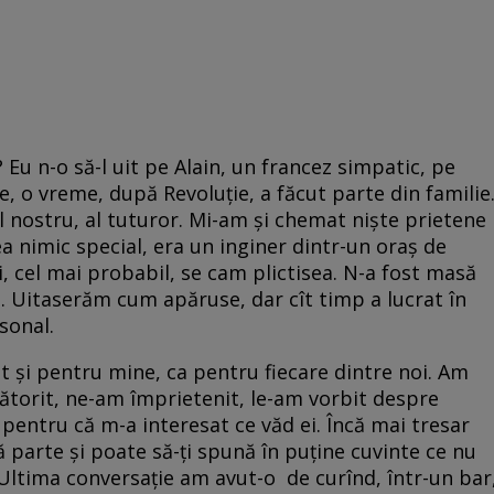
? Eu n-o să-l uit pe Alain, un francez simpatic, pe
, o vreme, după Revoluție, a făcut parte din familie
 nostru, al tuturor. Mi-am și chemat niște prietene
 nimic special, era un inginer dintr-un oraș de
și, cel mai probabil, se cam plictisea. N-a fost masă
ă. Uitaserăm cum apăruse, dar cît timp a lucrat în
sonal.
t și pentru mine, ca pentru fiecare dintre noi. Am
lătorit, ne-am împrietenit, le-am vorbit despre
 pentru că m-a interesat ce văd ei. Încă mai tresar
ă parte și poate să-ți spună în puține cuvinte ce nu
 Ultima conversație am avut-o de curînd, într-un bar