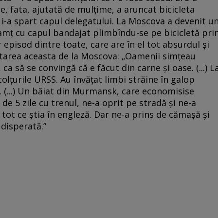
ce, fata, ajutată de mulțime, a aruncat bicicleta
, i-a spart capul delegatului. La Moscova a devenit u
neamț cu capul bandajat plimbîndu-se pe bicicletă pri
 episod dintre toate, care are în el tot absurdul și
atarea aceasta de la Moscova: „Oamenii simțeau
 ca să se convingă că e făcut din carne și oase. (...) L
olțurile URSS. Au învățat limbi străine în galop
 (...) Un băiat din Murmansk, care economisise
de 5 zile cu trenul, ne-a oprit pe stradă și ne-a
tot ce știa în engleză. Dar ne-a prins de cămașă și
 disperată.”