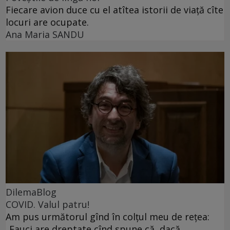
Fiecare avion duce cu el atîtea istorii de viață cîte
locuri are ocupate.
Ana Maria SANDU
DilemaBlog
COVID. Valul patru!
Am pus următorul gînd în colțul meu de rețea:
„Fauci are dreptate cînd spune că, dacă