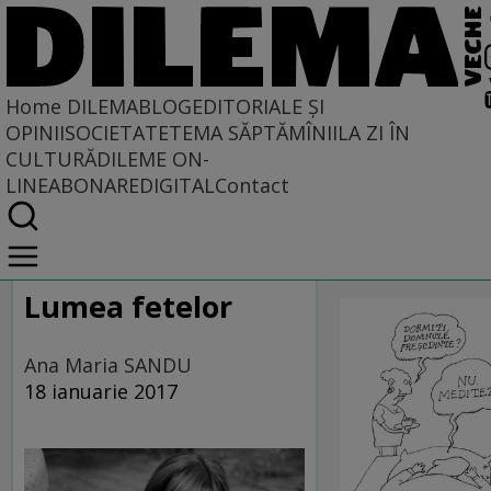
Home
DILEMABLOG
EDITORIALE ȘI
OPINII
SOCIETATE
TEMA SĂPTĂMÎNII
LA ZI ÎN
CULTURĂ
DILEME ON-
LINE
ABONARE
DIGITAL
Contact
Home
CARICATU
DILEMABLOG
DilemaBlog
SĂPTĂMÎNI
Lumea fetelor
Ana Maria SANDU
18 ianuarie 2017