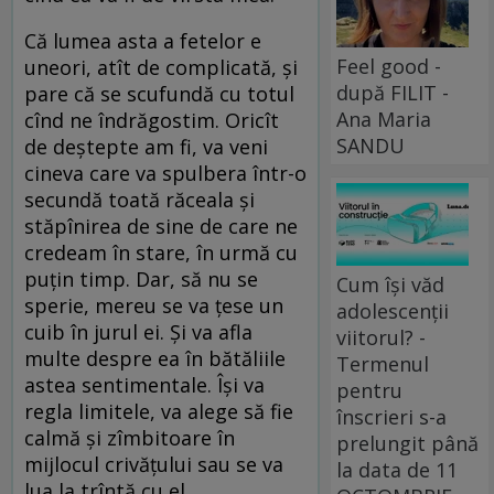
Că lumea asta a fetelor e
Feel good -
uneori, atît de complicată, și
după FILIT -
pare că se scufundă cu totul
Ana Maria
cînd ne îndrăgostim. Oricît
SANDU
de deștepte am fi, va veni
cineva care va spulbera într-o
secundă toată răceala și
stăpînirea de sine de care ne
credeam în stare, în urmă cu
puțin timp. Dar, să nu se
Cum își văd
sperie, mereu se va țese un
adolescenții
cuib în jurul ei. Și va afla
viitorul? -
multe despre ea în bătăliile
Termenul
astea sentimentale. Își va
pentru
regla limitele, va alege să fie
înscrieri s-a
calmă și zîmbitoare în
prelungit până
mijlocul crivățului sau se va
la data de 11
lua la trîntă cu el.