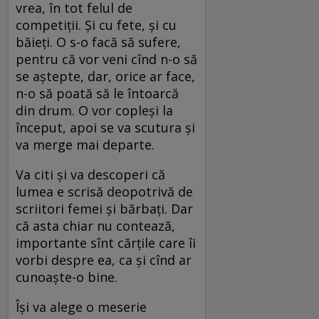
vrea, în tot felul de
competiții. Și cu fete, și cu
băieți. O s-o facă să sufere,
pentru că vor veni cînd n-o să
se aștepte, dar, orice ar face,
n-o să poată să le întoarcă
din drum. O vor copleși la
început, apoi se va scutura și
va merge mai departe.
Va citi și va descoperi că
lumea e scrisă deopotrivă de
scriitori femei și bărbați. Dar
că asta chiar nu contează,
importante sînt cărțile care îi
vorbi despre ea, ca și cînd ar
cunoaște-o bine.
Își va alege o meserie