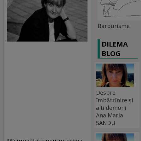
Barburisme
DILEMA
BLOG
Despre
îmbătrînire și
alți demoni
Ana Maria
SANDU
Mă pregătesc pentru prima