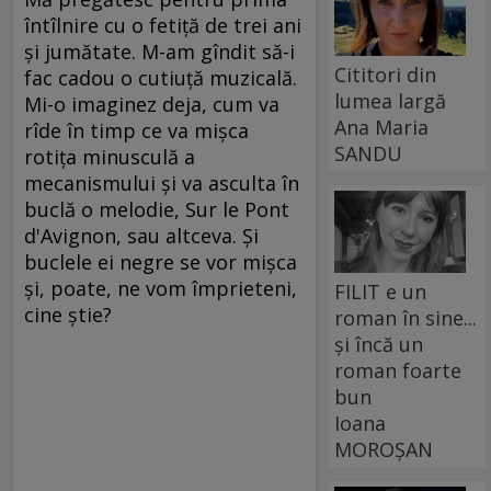
întîlnire cu o fetiță de trei ani
și jumătate. M-am gîndit să-i
Cititori din
fac cadou o cutiuță muzicală.
lumea largă
Mi-o imaginez deja, cum va
Ana Maria
rîde în timp ce va mișca
SANDU
rotița minusculă a
mecanismului și va asculta în
buclă o melodie, Sur le Pont
d'Avignon, sau altceva. Și
buclele ei negre se vor mișca
și, poate, ne vom împrieteni,
FILIT e un
cine știe?
roman în sine...
și încă un
roman foarte
bun
Ioana
MOROȘAN