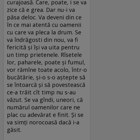
curajoasă. Care, poate, i se va
zice că e grea. Dar nu-i va
păsa deloc. Va deveni din ce
în ce mai atentă cu oamenii
cu care va pleca la drum. Se
va îndrăgosti din nou, va fi
fericită și își va uita pentru
un timp prietenele. Rîsetele
lor, paharele, poate și fumul,
vor rămîne toate acolo, într-o
bucătărie, și-o s-o aștepte să
se întoarcă și să povestească
ce-a trăit cît timp nu s-au
văzut. Se va gîndi, uneori, că
numărul oamenilor care ne
plac cu adevărat e finit. Și se
va simți norocoasă dacă i-a
găsit.