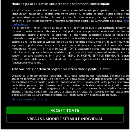
Ana Maria SANDU
Nouă ne pasă ca datele tale personale să rămână confidențiale
Noi și partenerii noștri
606
stocăm și/sau accesăm informații pe dispozitivul dvs., precum
identificatorii cookie unici pentru prelucrarea datelor cu caracter personal. Puteți accepta sau
gestiona alegerile dvs. făcând clic mai jos sau în orice moment, pe pagina cu politica de
confidențialitate. Aceste alegeri vor fi raportate partenerilor noștri și nu vă vor afecta navigarea.
Mai
multe detalii
Noi si partenerii nostri (retelele de socializare si agentiile de publicitate partenere, precum si
furnizorii nostri de servicii de date analitice) prelucram date pentru a permite website-ului sa
functioneze, pentru a personaliza continutul si anunturile publicitare afisate in functie de
interesele si/sau profilul dvs., pentru a va oferi functionalitati aferente retelelor de socializare si
pentru a analiza traficul pe website. Beneficiati de drepturile prevazute de art. 15-22 din GDPR in
legatura cu prelucrarea datelor cu caracter personal. Aceste drepturi pot fi exercitate prin
modalitatea indicata
aici
. Prin click pe “ACCEPT TOATE”, acceptati folosirea tuturor Tehnologiilor de
tip Cookie, care implica inclusiv acceptul dvs. cu privire la stocarea/accesarea informatiilor de catre
Vendor-ii cu care colaboram. Prin click pe “VREAU SA MODIFIC SETARILE INDIVIDUAL” puteti
schimba preferintele in mod individual, mai putin cele legate de cookie strict necesare pentru
functionarea website-ului.
Atât noi, cât și partenerii noștri prelucrăm datele pentru a oferi:
Dezvoltarea și îmbunătățirea serviciilor. Măsurarea performanței reclamelor. Stocarea și/sau
accesarea informațiilor de pe un dispozitiv. Utilizarea profilurilor pentru selectarea conținutului
personalizat. Crearea profilurilor de conținut personalizat. Utilizarea profilurilor pentru selectarea
publicității personalizate. Crearea profilurilor pentru publicitate personalizată. Măsurarea
performanței conținutului. Înțelegerea publicului prin statistici sau combinații de date din surse
DilemaBlog
diferite. Utilizarea de date limitate pentru a selecta publicitatea. Utilizarea datelor limitate pentru
a selecta conținutul. Date precise de geolocație și identificarea prin scanarea dispozitivului.
Puterea televizorului
Listă parteneri (furnizori)
Nemulțumirile au săpat adînc și discursul
ACCEPT TOATE
apocaliptic de la tv le-a alimentat decenii la rînd.
Ana Maria SANDU
VREAU SA MODIFIC SETARILE INDIVIDUAL