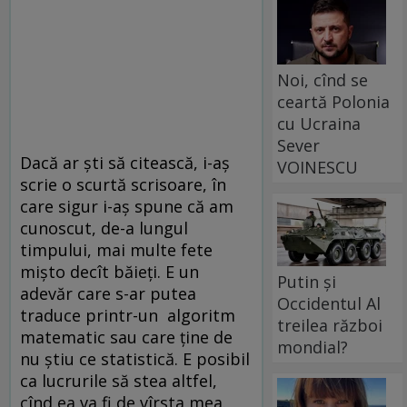
Noi, cînd se
ceartă Polonia
cu Ucraina
Sever
Dacă ar ști să citească, i-aș
VOINESCU
scrie o scurtă scrisoare, în
care sigur i-aș spune că am
cunoscut, de-a lungul
timpului, mai multe fete
mișto decît băieți. E un
Putin și
adevăr care s-ar putea
Occidentul Al
traduce printr-un algoritm
treilea război
matematic sau care ține de
mondial?
nu știu ce statistică. E posibil
ca lucrurile să stea altfel,
cînd ea va fi de vîrsta mea.