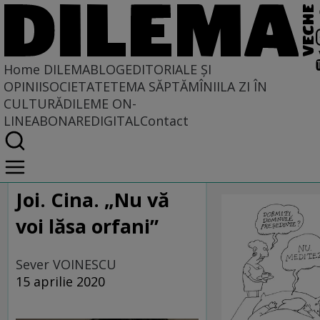
Home
DILEMABLOG
EDITORIALE ȘI
OPINII
SOCIETATE
TEMA SĂPTĂMÎNII
LA ZI ÎN
CULTURĂ
DILEME ON-
LINE
ABONARE
DIGITAL
Contact
Home
CARICATU
DILEMABLOG
DilemaBlog
SĂPTĂMÎNI
Joi. Cina. „Nu vă
voi lăsa orfani”
Sever VOINESCU
15 aprilie 2020