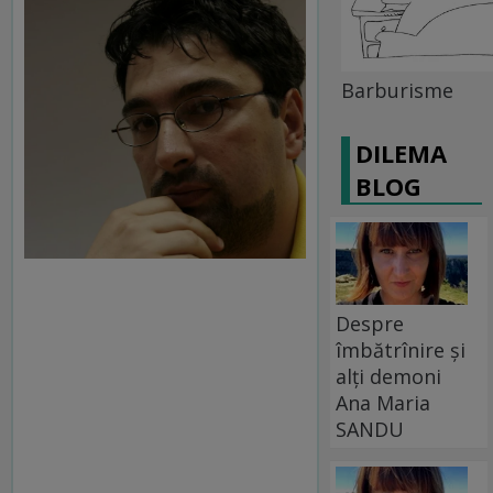
Barburisme
DILEMA
BLOG
Despre
îmbătrînire și
alți demoni
Ana Maria
SANDU