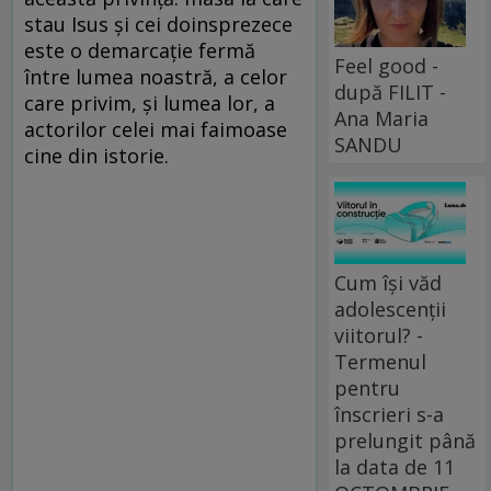
stau Isus și cei doinsprezece
este o demarcație fermă
Feel good -
între lumea noastră, a celor
după FILIT -
care privim, și lumea lor, a
Ana Maria
actorilor celei mai faimoase
SANDU
cine din istorie.
Cum își văd
adolescenții
viitorul? -
Termenul
pentru
înscrieri s-a
prelungit până
la data de 11