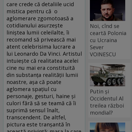
care crede că detaliile ucid
mistica pentru că o
aglomerare zgomotoasă a
cotidianului asurzește
Noi, cînd se
liniștea lumii celeilalte, îi
ceartă Polonia
recomand să privească mai
cu Ucraina
atent celebrisima lucrare a
Sever
lui Leonardo Da Vinci. Artistul
VOINESCU
intuiește că realitatea acelei
cine nu mai era constituită
din substanța realității lumii
noastre, așa că poate
aglomera spațiul cu
Putin și
personaje, gesturi, haine și
Occidentul Al
culori fără să se teamă că îi
treilea război
suprimă sensul înalt,
mondial?
transcendent. De altfel,
pictura este tranșantă în
această privință: masa la care