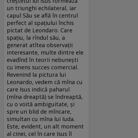
creștetul lui Isus formează
un triunghi echilateral, iar
capul Său se află în centrul
perfect al spațiului închis
pictat de Leondaro. Care
spațiu, la rîndul său, a
generat atîtea observații
interesante, multe dintre ele
evadînd în teorii nebunești
cu imens succes comercial.
Revenind la pictura lui
Leonardo, vedem că mîna cu
care Isus indică paharul
(mîna dreaptă) se îndreaptă,
cu o voită ambiguitate, și
spre un blid de mîncare,
simultan cu mîna lui Iuda.
Este, evident, un alt moment
al cinei, cel în care Isus îl