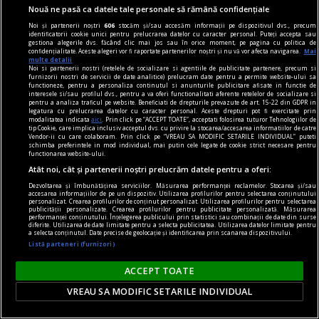
Nouă ne pasă ca datele tale personale să rămână confidențiale
Noi și partenerii noștri
606
stocăm și/sau accesăm informații pe dispozitivul dvs., precum
identificatorii cookie unici pentru prelucrarea datelor cu caracter personal. Puteți accepta sau
gestiona alegerile dvs. făcând clic mai jos sau în orice moment, pe pagina cu politica de
confidențialitate. Aceste alegeri vor fi raportate partenerilor noștri și nu vă vor afecta navigarea.
Mai
DilemaBlog
multe detalii
Noi si partenerii nostri (retelele de socializare si agentiile de publicitate partenere, precum si
Filme în care am locuit
furnizorii nostri de servicii de date analitice) prelucram date pentru a permite website-ului sa
functioneze, pentru a personaliza continutul si anunturile publicitare afisate in functie de
Am înțeles cît de adînc reacționăm la
interesele si/sau profilul dvs., pentru a va oferi functionalitati aferente retelelor de socializare si
pentru a analiza traficul pe website. Beneficiati de drepturile prevazute de art. 15-22 din GDPR in
familiaritate.
legatura cu prelucrarea datelor cu caracter personal. Aceste drepturi pot fi exercitate prin
modalitatea indicata
aici
. Prin click pe “ACCEPT TOATE”, acceptati folosirea tuturor Tehnologiilor de
Anda DOCEA
tip Cookie, care implica inclusiv acceptul dvs. cu privire la stocarea/accesarea informatiilor de catre
Vendor-ii cu care colaboram. Prin click pe “VREAU SA MODIFIC SETARILE INDIVIDUAL” puteti
schimba preferintele in mod individual, mai putin cele legate de cookie strict necesare pentru
functionarea website-ului.
Atât noi, cât și partenerii noștri prelucrăm datele pentru a oferi:
Dezvoltarea și îmbunătățirea serviciilor. Măsurarea performanței reclamelor. Stocarea și/sau
accesarea informațiilor de pe un dispozitiv. Utilizarea profilurilor pentru selectarea conținutului
personalizat. Crearea profilurilor de conținut personalizat. Utilizarea profilurilor pentru selectarea
publicității personalizate. Crearea profilurilor pentru publicitate personalizată. Măsurarea
performanței conținutului. Înțelegerea publicului prin statistici sau combinații de date din surse
diferite. Utilizarea de date limitate pentru a selecta publicitatea. Utilizarea datelor limitate pentru
a selecta conținutul. Date precise de geolocație și identificarea prin scanarea dispozitivului.
Listă parteneri (furnizori)
ACCEPT TOATE
VREAU SA MODIFIC SETARILE INDIVIDUAL