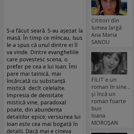
Cititori din
lumea largă
S-a făcut seară. S-au așezat la
Ana Maria
masă. În timp ce mîncau, Isus
SANDU
le-a spus că unul dintre ei îl
va vinde. Dintre evangheliile
care povestesc scena, o
prefer pe cea a lui Ioan. Îmi
pare mai tainică, mai
FILIT e un
încărcată cu substanță
roman în sine...
mistică decît celelalte.
și încă un
Impresia de densitate
roman foarte
mistică vine, paradoxal
bun
poate, din abundența
Ioana
detaliilor epice; versiunea lui
MOROȘAN
Ioan este cea mai bogată în
detalii. Dacă mai e cineva