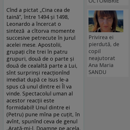
OCTOMBRIE
Cînd a pictat „Cina cea de
taină”, între 1494 și 1498,
Leonardo a încercat o
sinteză a cîtorva momente
Privirea ei
succesive petrecute în jurul
pierdută, de
acelei mese. Apostolii,
copil
grupați cîte trei în patru
neajutorat
grupuri, două de o parte și
Ana Maria
două de cealaltă parte a Lui,
SANDU
sînt surprinși reacționînd
imediat după ce Isus le-a
spus că unul dintre ei Îl va
vinde. Spectacolul uman al
acestor reacții este
formidabil! Unul dintre ei
(Petru) pune mîna pe cuțit, în
avînt, spunînd ceva de genul
„Arată-mi-l, Doamne pe acela,