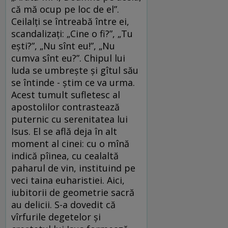
că mă ocup pe loc de el”.
Ceilalți se întreabă între ei,
scandalizați: „Cine o fi?”, „Tu
ești?”, „Nu sînt eu!”, „Nu
cumva sînt eu?”. Chipul lui
Iuda se umbrește și gîtul său
se întinde - știm ce va urma.
Acest tumult sufletesc al
apostolilor contrastează
puternic cu serenitatea lui
Isus. El se află deja în alt
moment al cinei: cu o mînă
indică pîinea, cu cealaltă
paharul de vin, instituind pe
veci taina euharistiei. Aici,
iubitorii de geometrie sacră
au delicii. S-a dovedit că
vîrfurile degetelor și