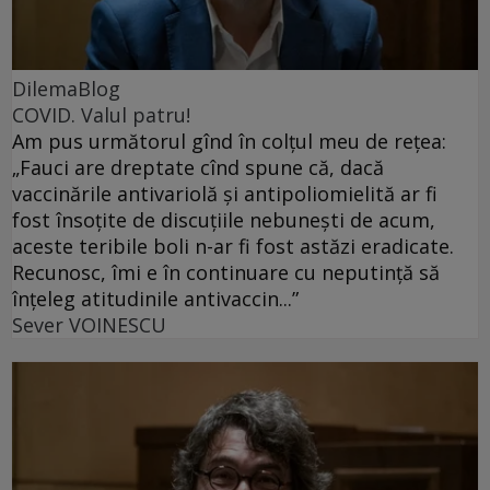
DilemaBlog
COVID. Valul patru!
Am pus următorul gînd în colțul meu de rețea:
„Fauci are dreptate cînd spune că, dacă
vaccinările antivariolă și antipoliomielită ar fi
fost însoțite de discuțiile nebunești de acum,
aceste teribile boli n-ar fi fost astăzi eradicate.
Recunosc, îmi e în continuare cu neputință să
înțeleg atitudinile antivaccin...”
Sever VOINESCU