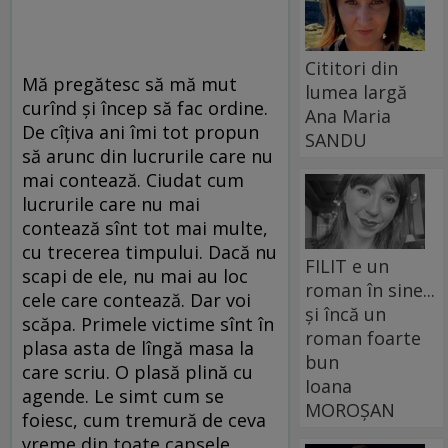
Cititori din
Mă pregătesc să mă mut
lumea largă
curînd şi încep să fac ordine.
Ana Maria
De cîțiva ani îmi tot propun
SANDU
să arunc din lucrurile care nu
mai contează. Ciudat cum
lucrurile care nu mai
contează sînt tot mai multe,
cu trecerea timpului. Dacă nu
FILIT e un
scapi de ele, nu mai au loc
roman în sine...
cele care contează. Dar voi
și încă un
scăpa. Primele victime sînt în
roman foarte
plasa asta de lîngă masa la
bun
care scriu. O plasă plină cu
Ioana
agende. Le simt cum se
MOROȘAN
foiesc, cum tremură de ceva
vreme din toate capsele.