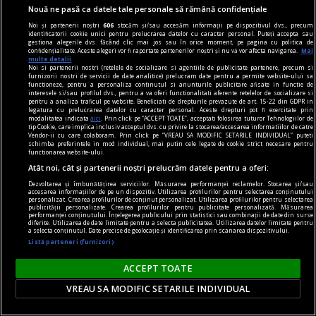
Nouă ne pasă ca datele tale personale să rămână confidențiale
Noi și partenerii noștri
606
stocăm și/sau accesăm informații pe dispozitivul dvs., precum
identificatorii cookie unici pentru prelucrarea datelor cu caracter personal. Puteți accepta sau
gestiona alegerile dvs. făcând clic mai jos sau în orice moment, pe pagina cu politica de
confidențialitate. Aceste alegeri vor fi raportate partenerilor noștri și nu vă vor afecta navigarea.
Mai
multe detalii
Noi si partenerii nostri (retelele de socializare si agentiile de publicitate partenere, precum si
furnizorii nostri de servicii de date analitice) prelucram date pentru a permite website-ului sa
functioneze, pentru a personaliza continutul si anunturile publicitare afisate in functie de
interesele si/sau profilul dvs., pentru a va oferi functionalitati aferente retelelor de socializare si
pentru a analiza traficul pe website. Beneficiati de drepturile prevazute de art. 15-22 din GDPR in
legatura cu prelucrarea datelor cu caracter personal. Aceste drepturi pot fi exercitate prin
modalitatea indicata
aici
. Prin click pe “ACCEPT TOATE”, acceptati folosirea tuturor Tehnologiilor de
tip Cookie, care implica inclusiv acceptul dvs. cu privire la stocarea/accesarea informatiilor de catre
Vendor-ii cu care colaboram. Prin click pe “VREAU SA MODIFIC SETARILE INDIVIDUAL” puteti
schimba preferintele in mod individual, mai putin cele legate de cookie strict necesare pentru
functionarea website-ului.
Atât noi, cât și partenerii noștri prelucrăm datele pentru a oferi:
Dezvoltarea și îmbunătățirea serviciilor. Măsurarea performanței reclamelor. Stocarea și/sau
accesarea informațiilor de pe un dispozitiv. Utilizarea profilurilor pentru selectarea conținutului
personalizat. Crearea profilurilor de conținut personalizat. Utilizarea profilurilor pentru selectarea
DilemaBlog
publicității personalizate. Crearea profilurilor pentru publicitate personalizată. Măsurarea
performanței conținutului. Înțelegerea publicului prin statistici sau combinații de date din surse
diferite. Utilizarea de date limitate pentru a selecta publicitatea. Utilizarea datelor limitate pentru
Puterea televizorului
a selecta conținutul. Date precise de geolocație și identificarea prin scanarea dispozitivului.
Nemulțumirile au săpat adînc și discursul
Listă parteneri (furnizori)
apocaliptic de la tv le-a alimentat decenii la rînd.
ACCEPT TOATE
Ana Maria SANDU
VREAU SA MODIFIC SETARILE INDIVIDUAL