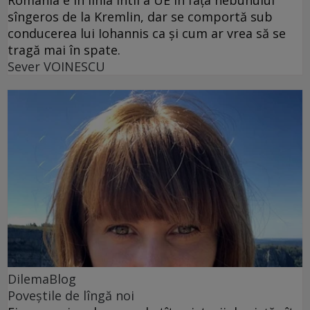
România e în linia întîi a UE în fața nebunului
sîngeros de la Kremlin, dar se comportă sub
conducerea lui Iohannis ca și cum ar vrea să se
tragă mai în spate.
Sever VOINESCU
DilemaBlog
Poveștile de lîngă noi