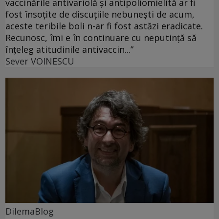
vaccinările antivariolă și antipoliomielită ar fi
fost însoțite de discuțiile nebunești de acum,
aceste teribile boli n-ar fi fost astăzi eradicate.
Recunosc, îmi e în continuare cu neputință să
înțeleg atitudinile antivaccin...”
Sever VOINESCU
DilemaBlog