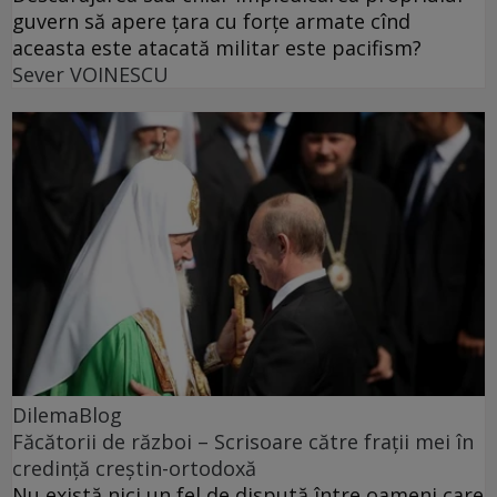
guvern să apere țara cu forțe armate cînd
aceasta este atacată militar este pacifism?
Sever VOINESCU
DilemaBlog
Făcătorii de război – Scrisoare către frații mei în
credință creștin-ortodoxă
Nu există nici un fel de dispută între oameni care