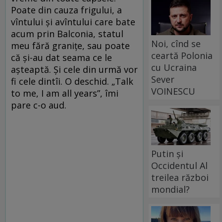
Poate din cauza frigului, a
vîntului și avîntului care bate
acum prin Balconia, statul
Noi, cînd se
meu fără granițe, sau poate
ceartă Polonia
că și-au dat seama ce le
cu Ucraina
așteaptă. Și cele din urmă vor
Sever
fi cele dintîi. O deschid. „Talk
VOINESCU
to me, I am all years”, îmi
pare c-o aud.
Putin și
Occidentul Al
treilea război
mondial?