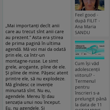
Feel good -
după FILIT -
„Mai importanți decît anii
Ana Maria
care au trecut sînt anii care
SANDU
au prezent.” Asta era știrea
de prima pagină în ultima
agendă. Mă voi mai da odată
prin ele, ca într-un
montagne-russe. Le simt
Cum își văd
grele, arogante, pline de ele.
adolescenții
Și pline de mine. Pășesc atent
viitorul? -
printre ele, să nu explodeze.
Termenul
Mă gîndesc ce invenţie
pentru
minunată sînt. Nu eu,
înscrieri s-a
agendele. Mereu îţi dau
prelungit până
senzaţia unui nou început.
la data de 11
Eu, nu agendele. Şi