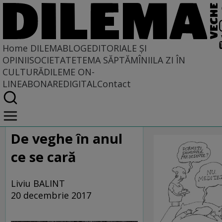
Home
DILEMABLOG
EDITORIALE ȘI
OPINII
SOCIETATE
TEMA SĂPTĂMÎNII
LA ZI ÎN
CULTURĂ
DILEME ON-
LINE
ABONARE
DIGITAL
Contact
Home
CARICATU
DILEMABLOG
Blogul cititorilor
SĂPTĂMÎNI
De veghe în anul
ce se cară
Liviu BALINT
20 decembrie 2017