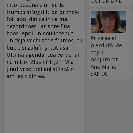
OCTOMBRIE
întotdeauna e un scris
frumos şi îngrijit pe primele
foi, apoi din ce în ce mai
dezordonat, iar spre final
haos. Apoi un nou început,
Privirea ei
un deja-vechi scris frumos, cu
pierdută, de
bucle și zulufi, şi tot aşa.
copil
Ultima agendă, cea verde, am
neajutorat
numit-o „Ziua cîrtiței”. M-a
Ana Maria
ținut vreo trei ani și încă n-
SANDU
am ieșit din ea.