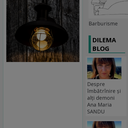
Barburisme
DILEMA
BLOG
Despre
îmbătrînire și
alți demoni
Ana Maria
SANDU