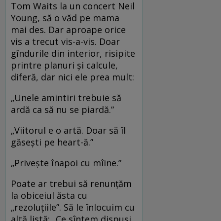
Tom Waits la un concert Neil
Young, să o văd pe mama
mai des. Dar aproape orice
vis a trecut vis-a-vis. Doar
gîndurile din interior, risipite
printre planuri şi calcule,
diferă, dar nici ele prea mult:
„Unele amintiri trebuie să
ardă ca să nu se piardă.”
„Viitorul e o artă. Doar să îl
găsești pe heart-ă.”
„Privește înapoi cu mîine.”
Poate ar trebui să renunțăm
la obiceiul ăsta cu
„rezoluțiile”. Să le înlocuim cu
altă listă: „Ce sîntem dispuși