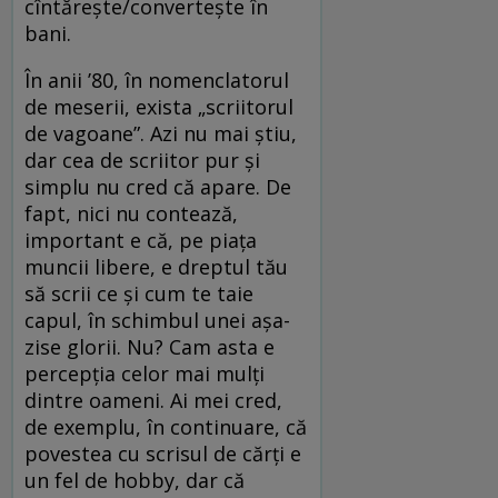
cîntărește/convertește în
bani.
În anii ’80, în nomenclatorul
de meserii, exista „scriitorul
de vagoane”. Azi nu mai știu,
dar cea de scriitor pur și
simplu nu cred că apare. De
fapt, nici nu contează,
important e că, pe piața
muncii libere, e dreptul tău
să scrii ce și cum te taie
capul, în schimbul unei așa-
zise glorii. Nu? Cam asta e
percepția celor mai mulți
dintre oameni. Ai mei cred,
de exemplu, în continuare, că
povestea cu scrisul de cărți e
un fel de hobby, dar că