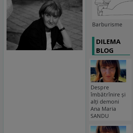
Barburisme
DILEMA
BLOG
Despre
îmbătrînire și
alți demoni
Ana Maria
SANDU