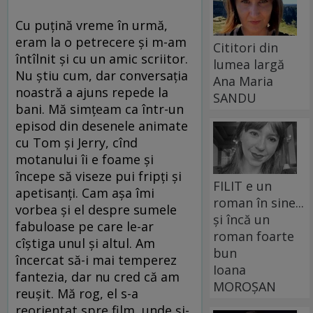
Cu puțină vreme în urmă,
eram la o petrecere și m-am
Cititori din
întîlnit și cu un amic scriitor.
lumea largă
Nu știu cum, dar conversația
Ana Maria
noastră a ajuns repede la
SANDU
bani. Mă simțeam ca într-un
episod din desenele animate
cu Tom și Jerry, cînd
motanului îi e foame și
începe să viseze pui fripți și
FILIT e un
apetisanți. Cam așa îmi
roman în sine...
vorbea și el despre sumele
și încă un
fabuloase pe care le-ar
roman foarte
cîștiga unul și altul. Am
bun
încercat să-i mai temperez
Ioana
fantezia, dar nu cred că am
MOROȘAN
reușit. Mă rog, el s-a
reorientat spre film, unde și-