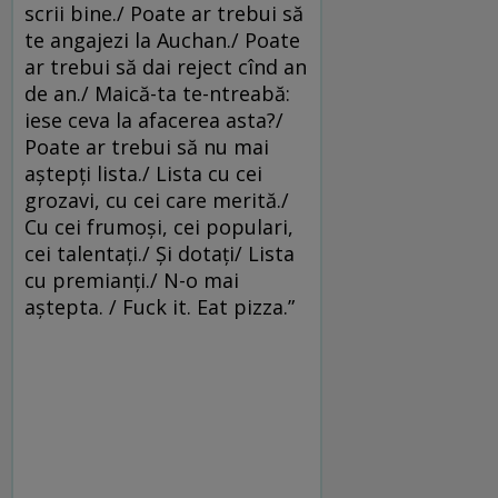
scrii bine./ Poate ar trebui să
te angajezi la Auchan./ Poate
ar trebui să dai reject cînd an
de an./ Maică-ta te-ntreabă:
iese ceva la afacerea asta?/
Poate ar trebui să nu mai
aștepți lista./ Lista cu cei
grozavi, cu cei care merită./
Cu cei frumoși, cei populari,
cei talentați./ Și dotați/ Lista
cu premianți./ N-o mai
aștepta. / Fuck it. Eat pizza.”