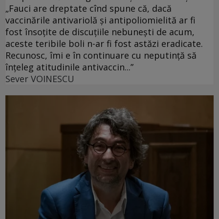
„Fauci are dreptate cînd spune că, dacă
vaccinările antivariolă și antipoliomielită ar fi
fost însoțite de discuțiile nebunești de acum,
aceste teribile boli n-ar fi fost astăzi eradicate.
Recunosc, îmi e în continuare cu neputință să
înțeleg atitudinile antivaccin...”
Sever VOINESCU