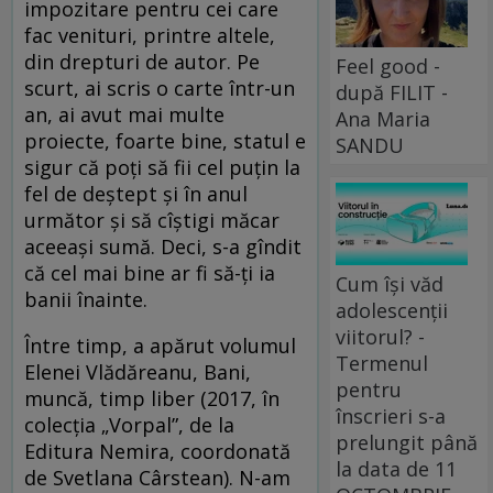
impozitare pentru cei care
fac venituri, printre altele,
din drepturi de autor. Pe
Feel good -
scurt, ai scris o carte într-un
după FILIT -
an, ai avut mai multe
Ana Maria
proiecte, foarte bine, statul e
SANDU
sigur că poți să fii cel puțin la
fel de deștept și în anul
următor și să cîștigi măcar
aceeași sumă. Deci, s-a gîndit
că cel mai bine ar fi să-ți ia
Cum își văd
banii înainte.
adolescenții
viitorul? -
Între timp, a apărut volumul
Termenul
Elenei Vlădăreanu, Bani,
pentru
muncă, timp liber (2017, în
înscrieri s-a
colecția „Vorpal”, de la
prelungit până
Editura Nemira, coordonată
la data de 11
de Svetlana Cârstean). N-am