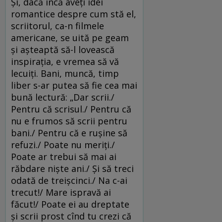
Și, dacă încă aveți idei
romantice despre cum stă el,
scriitorul, ca-n filmele
americane, se uită pe geam
și așteaptă să-l lovească
inspirația, e vremea să vă
lecuiți. Bani, muncă, timp
liber s-ar putea să fie cea mai
bună lectură: „Dar scrii./
Pentru că scrisul./ Pentru că
nu e frumos să scrii pentru
bani./ Pentru că e rușine să
refuzi./ Poate nu meriți./
Poate ar trebui să mai ai
răbdare niște ani./ Și să treci
odată de treișcinci./ Na c-ai
trecut!/ Mare ispravă ai
făcut!/ Poate ei au dreptate
și scrii prost cînd tu crezi că