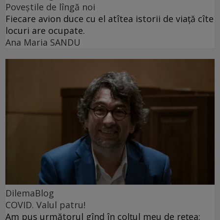
Poveștile de lîngă noi
Fiecare avion duce cu el atîtea istorii de viață cîte
locuri are ocupate.
Ana Maria SANDU
DilemaBlog
COVID. Valul patru!
Am pus următorul gînd în colțul meu de rețea: