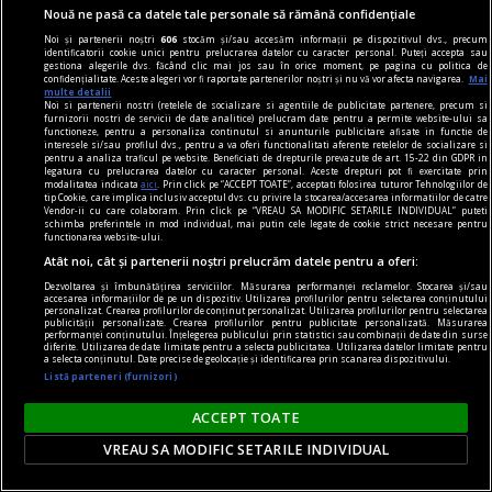
Am înțeles cît de adînc reacționăm la
Nouă ne pasă ca datele tale personale să rămână confidențiale
familiaritate.
Noi și partenerii noștri
606
stocăm și/sau accesăm informații pe dispozitivul dvs., precum
Anda DOCEA
identificatorii cookie unici pentru prelucrarea datelor cu caracter personal. Puteți accepta sau
gestiona alegerile dvs. făcând clic mai jos sau în orice moment, pe pagina cu politica de
confidențialitate. Aceste alegeri vor fi raportate partenerilor noștri și nu vă vor afecta navigarea.
Mai
multe detalii
Noi si partenerii nostri (retelele de socializare si agentiile de publicitate partenere, precum si
furnizorii nostri de servicii de date analitice) prelucram date pentru a permite website-ului sa
functioneze, pentru a personaliza continutul si anunturile publicitare afisate in functie de
interesele si/sau profilul dvs., pentru a va oferi functionalitati aferente retelelor de socializare si
pentru a analiza traficul pe website. Beneficiati de drepturile prevazute de art. 15-22 din GDPR in
legatura cu prelucrarea datelor cu caracter personal. Aceste drepturi pot fi exercitate prin
modalitatea indicata
aici
. Prin click pe “ACCEPT TOATE”, acceptati folosirea tuturor Tehnologiilor de
tip Cookie, care implica inclusiv acceptul dvs. cu privire la stocarea/accesarea informatiilor de catre
Vendor-ii cu care colaboram. Prin click pe “VREAU SA MODIFIC SETARILE INDIVIDUAL” puteti
schimba preferintele in mod individual, mai putin cele legate de cookie strict necesare pentru
functionarea website-ului.
Atât noi, cât și partenerii noștri prelucrăm datele pentru a oferi:
Dezvoltarea și îmbunătățirea serviciilor. Măsurarea performanței reclamelor. Stocarea și/sau
accesarea informațiilor de pe un dispozitiv. Utilizarea profilurilor pentru selectarea conținutului
personalizat. Crearea profilurilor de conținut personalizat. Utilizarea profilurilor pentru selectarea
publicității personalizate. Crearea profilurilor pentru publicitate personalizată. Măsurarea
performanței conținutului. Înțelegerea publicului prin statistici sau combinații de date din surse
diferite. Utilizarea de date limitate pentru a selecta publicitatea. Utilizarea datelor limitate pentru
a selecta conținutul. Date precise de geolocație și identificarea prin scanarea dispozitivului.
Listă parteneri (furnizori)
DilemaBlog
Slobod la gură. Și la minte
ACCEPT TOATE
Doi prieteni vechi și deja bătrîni vorbesc despre
VREAU SA MODIFIC SETARILE INDIVIDUAL
New York, viață și lume, ca altădată păpușile