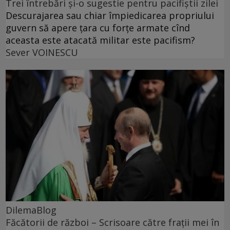
Trei întrebări și-o sugestie pentru pacifiștii zilei
Descurajarea sau chiar împiedicarea propriului
guvern să apere țara cu forțe armate cînd
aceasta este atacată militar este pacifism?
Sever VOINESCU
DilemaBlog
Făcătorii de război – Scrisoare către frații mei în