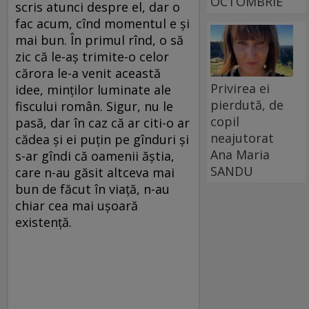
OCTOMBRIE
scris atunci despre el, dar o
fac acum, cînd momentul e și
mai bun. În primul rînd, o să
zic că le-aș trimite-o celor
cărora le-a venit această
Privirea ei
idee, minților luminate ale
pierdută, de
fiscului român. Sigur, nu le
copil
pasă, dar în caz că ar citi-o ar
neajutorat
cădea și ei puțin pe gînduri și
Ana Maria
s-ar gîndi că oamenii ăștia,
SANDU
care n-au găsit altceva mai
bun de făcut în viață, n-au
chiar cea mai ușoară
existență.