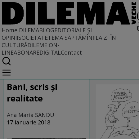
Home
DILEMABLOG
EDITORIALE ȘI
OPINII
SOCIETATE
TEMA SĂPTĂMÎNII
LA ZI ÎN
CULTURĂ
DILEME ON-
LINE
ABONARE
DIGITAL
Contact
Home
CARICATU
DILEMABLOG
DilemaBlog
SĂPTĂMÎNI
Bani, scris și
realitate
Ana Maria SANDU
17 ianuarie 2018