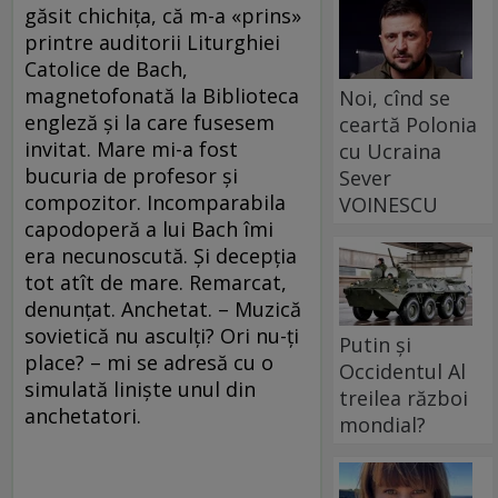
găsit chichiţa, că m-a «prins»
printre auditorii Liturghiei
Catolice de Bach,
magnetofonată la Biblioteca
Noi, cînd se
engleză şi la care fusesem
ceartă Polonia
invitat. Mare mi-a fost
cu Ucraina
bucuria de profesor şi
Sever
compozitor. Incomparabila
VOINESCU
capodoperă a lui Bach îmi
era necunoscută. Şi decepţia
tot atît de mare. Remarcat,
denunţat. Anchetat. – Muzică
sovietică nu asculţi? Ori nu-ţi
Putin și
place? – mi se adresă cu o
Occidentul Al
simulată linişte unul din
treilea război
anchetatori.
mondial?