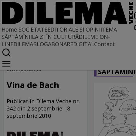
Home
SOCIETATE
EDITORIALE ȘI OPINII
TEMA
SĂPTĂMÎNII
LA ZI ÎN CULTURĂ
DILEME ON-
LINE
DILEMABLOG
ABONARE
DIGITAL
Contact
Home
CARICATU
Societate
antinostalgia
SĂPTĂMÎNI
IERI CU VEDERE SPRE AZI
Vina de Bach
Publicat în Dilema Veche nr.
342 din 2 septembrie - 8
septembrie 2010