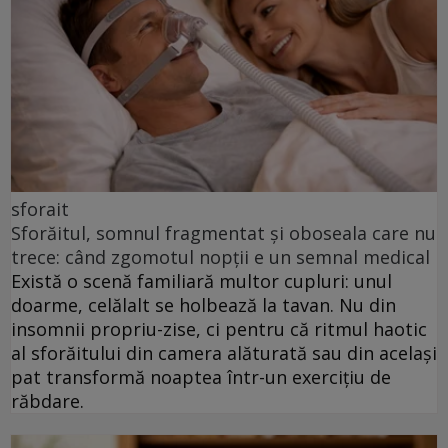
sforait
Sforăitul, somnul fragmentat și oboseala care nu
trece: când zgomotul nopții e un semnal medical
Există o scenă familiară multor cupluri: unul
doarme, celălalt se holbează la tavan. Nu din
insomnii propriu-zise, ci pentru că ritmul haotic
al sforăitului din camera alăturată sau din același
pat transformă noaptea într-un exercițiu de
răbdare.