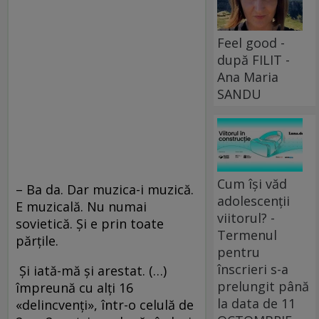
Feel good -
după FILIT -
Ana Maria
SANDU
Cum își văd
– Ba da. Dar muzica-i muzică.
adolescenții
E muzicală. Nu numai
viitorul? -
sovietică. Şi e prin toate
Termenul
părţile.
pentru
înscrieri s-a
Şi iată-mă şi arestat. (…)
prelungit până
împreună cu alţi 16
la data de 11
«delincvenţi», într-o celulă de