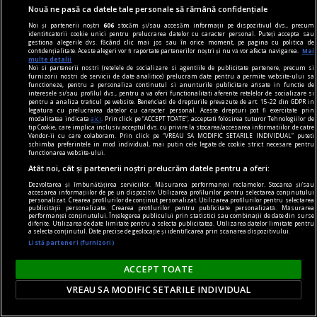
Nouă ne pasă ca datele tale personale să rămână confidențiale
disponibile în spațiul virtual?
Noi și partenerii noștri
606
stocăm și/sau accesăm informații pe dispozitivul dvs., precum
identificatorii cookie unici pentru prelucrarea datelor cu caracter personal. Puteți accepta sau
gestiona alegerile dvs. făcând clic mai jos sau în orice moment, pe pagina cu politica de
confidențialitate. Aceste alegeri vor fi raportate partenerilor noștri și nu vă vor afecta navigarea.
Mai
multe detalii
Noi si partenerii nostri (retelele de socializare si agentiile de publicitate partenere, precum si
furnizorii nostri de servicii de date analitice) prelucram date pentru a permite website-ului sa
functioneze, pentru a personaliza continutul si anunturile publicitare afisate in functie de
interesele si/sau profilul dvs., pentru a va oferi functionalitati aferente retelelor de socializare si
pentru a analiza traficul pe website. Beneficiati de drepturile prevazute de art. 15-22 din GDPR in
legatura cu prelucrarea datelor cu caracter personal. Aceste drepturi pot fi exercitate prin
modalitatea indicata
aici
. Prin click pe “ACCEPT TOATE”, acceptati folosirea tuturor Tehnologiilor de
tip Cookie, care implica inclusiv acceptul dvs. cu privire la stocarea/accesarea informatiilor de catre
Vendor-ii cu care colaboram. Prin click pe “VREAU SA MODIFIC SETARILE INDIVIDUAL” puteti
schimba preferintele in mod individual, mai putin cele legate de cookie strict necesare pentru
functionarea website-ului.
Atât noi, cât și partenerii noștri prelucrăm datele pentru a oferi:
Dezvoltarea și îmbunătățirea serviciilor. Măsurarea performanței reclamelor. Stocarea și/sau
accesarea informațiilor de pe un dispozitiv. Utilizarea profilurilor pentru selectarea conținutului
personalizat. Crearea profilurilor de conținut personalizat. Utilizarea profilurilor pentru selectarea
publicității personalizate. Crearea profilurilor pentru publicitate personalizată. Măsurarea
performanței conținutului. Înțelegerea publicului prin statistici sau combinații de date din surse
diferite. Utilizarea de date limitate pentru a selecta publicitatea. Utilizarea datelor limitate pentru
media convertor
a selecta conținutul. Date precise de geolocație și identificarea prin scanarea dispozitivului.
Listă parteneri (furnizori)
Motive pentru care un media convertor prin
fibră optică este folosit pentru transmiterea
ACCEPT TOATE
semnalelor pe distanțe lungi
VREAU SA MODIFIC SETARILE INDIVIDUAL
Dezvoltarea accelerată a infrastructurilor IT și