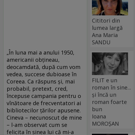
Cititori din
lumea largă
Ana Maria
SANDU
„În luna mai a anului 1950,
americanii obţineau,
deocamdată, după cum vom
vedea, succese dubioase în
FILIT e un
Coreea. Ca răspuns şi, mai
roman în sine...
probabil, pretext, cred,
și încă un
începuse campania pentru o
roman foarte
vînătoare de frecventatori ai
bun
bibliotecilor ţărilor apusene.
Ioana
Cineva – necunoscut de mine
MOROȘAN
– l-am observat cum se
felicita în sinea lui că mi-a