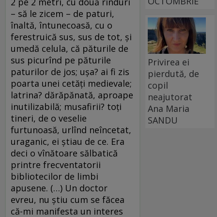
OCTOMBRIE
2 pe 2 metri, cu două rînduri
– să le zicem – de paturi,
înaltă, întunecoasă, cu o
ferestruică sus, sus de tot, şi
umedă celula, că păturile de
sus picurînd pe păturile
Privirea ei
paturilor de jos; uşa? ai fi zis
pierdută, de
poarta unei cetăţi medievale;
copil
latrina? dărăpănată, aproape
neajutorat
inutilizabilă; musafirii? toţi
Ana Maria
tineri, de o veselie
SANDU
furtunoasă, urlînd neîncetat,
uraganic, ei ştiau de ce. Era
deci o vînătoare sălbatică
printre frecventatorii
bibliotecilor de limbi
apusene. (…) Un doctor
evreu, nu ştiu cum se făcea
că-mi manifesta un interes