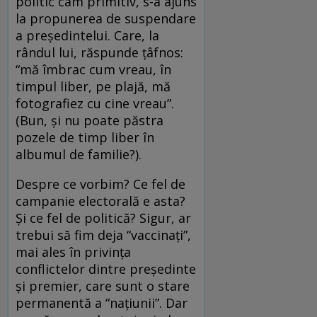
politic cam primitiv, s-a ajuns
la propunerea de suspendare
a preşedintelui. Care, la
rândul lui, răspunde ţâfnos:
“mă îmbrac cum vreau, în
timpul liber, pe plajă, mă
fotografiez cu cine vreau”.
(Bun, şi nu poate păstra
pozele de timp liber în
albumul de familie?).
Despre ce vorbim? Ce fel de
campanie electorală e asta?
Şi ce fel de politică? Sigur, ar
trebui să fim deja “vaccinaţi”,
mai ales în privinţa
conflictelor dintre preşedinte
şi premier, care sunt o stare
permanentă a “naţiunii”. Dar