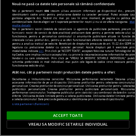
Caserole pentru mîncare de unică folosință
Nouă ne pasă ca datele tale personale să rămână confidențiale
disponibile la Snick Ambalaje
Noi și partenerii noștri
606
stocăm și/sau accesăm informații pe dispozitivul dvs., precum
identificatorii cookie unici pentru prelucrarea datelor cu caracter personal. Puteți accepta sau
Acest concept este unul care reușește să atragă
gestiona alegerile dvs. făcând clic mai jos sau în orice moment, pe pagina cu politica de
confidențialitate. Aceste alegeri vor fi raportate partenerilor noștri și nu vă vor afecta navigarea.
Mai
mulți clienți, consumatori totodată.
multe detalii
Noi si partenerii nostri (retelele de socializare si agentiile de publicitate partenere, precum si
furnizorii nostri de servicii de date analitice) prelucram date pentru a permite website-ului sa
functioneze, pentru a personaliza continutul si anunturile publicitare afisate in functie de
interesele si/sau profilul dvs., pentru a va oferi functionalitati aferente retelelor de socializare si
pentru a analiza traficul pe website. Beneficiati de drepturile prevazute de art. 15-22 din GDPR in
legatura cu prelucrarea datelor cu caracter personal. Aceste drepturi pot fi exercitate prin
modalitatea indicata
aici
. Prin click pe “ACCEPT TOATE”, acceptati folosirea tuturor Tehnologiilor de
tip Cookie, care implica inclusiv acceptul dvs. cu privire la stocarea/accesarea informatiilor de catre
Vendor-ii cu care colaboram. Prin click pe “VREAU SA MODIFIC SETARILE INDIVIDUAL” puteti
schimba preferintele in mod individual, mai putin cele legate de cookie strict necesare pentru
functionarea website-ului.
Atât noi, cât și partenerii noștri prelucrăm datele pentru a oferi:
Dezvoltarea și îmbunătățirea serviciilor. Măsurarea performanței reclamelor. Stocarea și/sau
accesarea informațiilor de pe un dispozitiv. Utilizarea profilurilor pentru selectarea conținutului
personalizat. Crearea profilurilor de conținut personalizat. Utilizarea profilurilor pentru selectarea
publicității personalizate. Crearea profilurilor pentru publicitate personalizată. Măsurarea
performanței conținutului. Înțelegerea publicului prin statistici sau combinații de date din surse
diferite. Utilizarea de date limitate pentru a selecta publicitatea. Utilizarea datelor limitate pentru
a selecta conținutul. Date precise de geolocație și identificarea prin scanarea dispozitivului.
Listă parteneri (furnizori)
ACCEPT TOATE
poemul săptămînii
Relicve, ustensile
VREAU SA MODIFIC SETARILE INDIVIDUAL
Tocmai îmi vin în minte spălarea picioarelor,