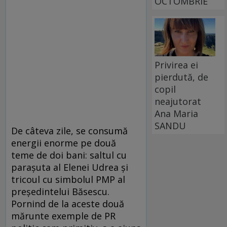
OCTOMBRIE
Privirea ei
pierdută, de
copil
neajutorat
Ana Maria
SANDU
De câteva zile, se consumă
energii enorme pe două
teme de doi bani: saltul cu
paraşuta al Elenei Udrea şi
tricoul cu simbolul PMP al
preşedintelui Băsescu.
Pornind de la aceste două
mărunte exemple de PR