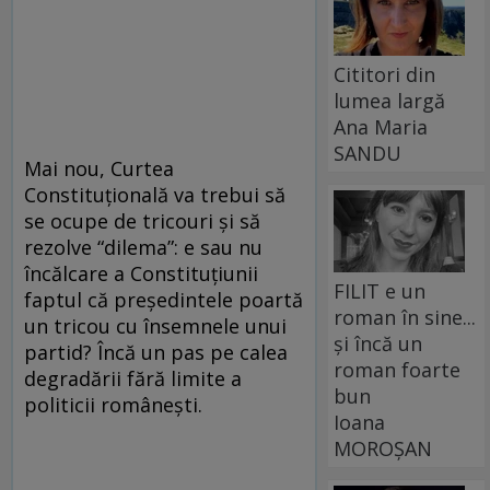
Cititori din
lumea largă
Ana Maria
SANDU
Mai nou, Curtea
Constituţională va trebui să
se ocupe de tricouri şi să
rezolve “dilema”: e sau nu
încălcare a Constituţiunii
FILIT e un
faptul că preşedintele poartă
roman în sine...
un tricou cu însemnele unui
și încă un
partid? Încă un pas pe calea
roman foarte
degradării fără limite a
bun
politicii româneşti.
Ioana
MOROȘAN