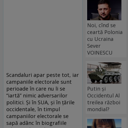
Noi, cînd se
ceartă Polonia
cu Ucraina
Sever
VOINESCU
Scandaluri apar peste tot, iar
campaniile electorale sunt
Putin și
perioade în care nu li se
Occidentul Al
“iartă” nimic adversarilor
treilea război
politici. Şi în SUA, şi în ţările
mondial?
occidentale, în timpul
campaniilor electorale se
sapă adânc în biografiile