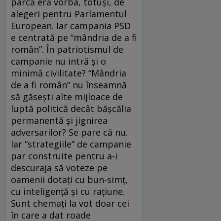
parcă era vorba, totuşi, de
alegeri pentru Parlamentul
European. Iar campania PSD
e centrată pe “mândria de a fi
român”. În patriotismul de
campanie nu intră şi o
minimă civilitate? “Mândria
de a fi român” nu înseamnă
să găseşti alte mijloace de
luptă politică decât băşcălia
permanentă şi jignirea
adversarilor? Se pare că nu.
Iar “strategiile” de campanie
par construite pentru a-i
descuraja să voteze pe
oamenii dotaţi cu bun-simţ,
cu inteligenţă şi cu raţiune.
Sunt chemaţi la vot doar cei
în care a dat roade