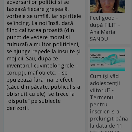
adversarilor politici şi se
taxează fiecare greşeală,
vorbele se umflă, iar spiritele
Feel good -
se încing. La noi însă, dată
după FILIT -
fiind calitatea proastă (din
Ana Maria
punct de vedere moral şi
SANDU
cultural) a multor politicieni,
se ajunge repede la insulte şi
mojicii. Sau, după ce
inventarul cuvintelor grele –
corupţi, mafioţi etc. – se
Cum își văd
epuizează fără mare efect
adolescenții
(căci, din păcate, publicul s-a
viitorul? -
obişnuit cu ele), se trece la
Termenul
“dispute” pe subiecte
pentru
derizorii.
înscrieri s-a
prelungit până
la data de 11