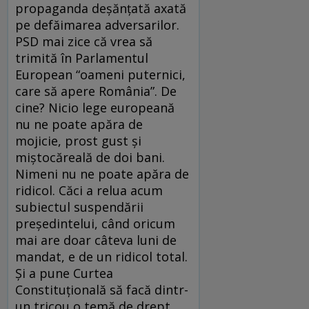
propaganda deşănţată axată
pe defăimarea adversarilor.
PSD mai zice că vrea să
trimită în Parlamentul
European “oameni puternici,
care să apere România”. De
cine? Nicio lege europeană
nu ne poate apăra de
mojicie, prost gust şi
miştocăreală de doi bani.
Nimeni nu ne poate apăra de
ridicol. Căci a relua acum
subiectul suspendării
preşedintelui, când oricum
mai are doar câteva luni de
mandat, e de un ridicol total.
Şi a pune Curtea
Constituţională să facă dintr-
un tricou o temă de drept