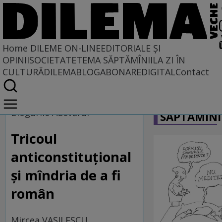
Home
DILEME ON-LINE
EDITORIALE ȘI
OPINII
SOCIETATE
TEMA SĂPTĂMÎNII
LA ZI ÎN
CULTURĂ
DILEMABLOG
ABONARE
DIGITAL
Contact
Home
CARICATU
Dileme on-line
Blogurile Adevărul
SĂPTĂMÎNI
Tricoul
anticonstituțional
și mîndria de a fi
român
Mircea VASILESCU