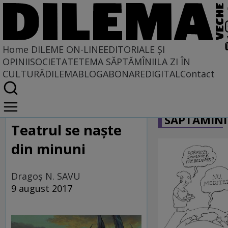
Home
DILEME ON-LINE
EDITORIALE ȘI
OPINII
SOCIETATE
TEMA SĂPTĂMÎNII
LA ZI ÎN
CULTURĂ
DILEMABLOG
ABONARE
DIGITAL
Contact
Home
CARICATU
Dileme on-line
SĂPTĂMÎNI
Teatrul se naşte
din minuni
Dragoş N. SAVU
9 august 2017