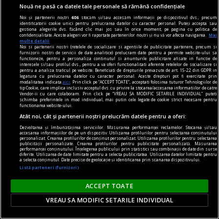
Nouă ne pasă ca datele tale personale să rămână confidențiale
publicitate
Noi și partenerii noștri
606
stocăm și/sau accesăm informații pe dispozitivul dvs., precum
identificatorii cookie unici pentru prelucrarea datelor cu caracter personal. Puteți accepta sau
6 produse de îngrijire care să nu îți lipsească din
gestiona alegerile dvs. făcând clic mai jos sau în orice moment, pe pagina cu politica de
confidențialitate. Aceste alegeri vor fi raportate partenerilor noștri și nu vă vor afecta navigarea.
Mai
trusa cosmetică
multe detalii
Noi si partenerii nostri (retelele de socializare si agentiile de publicitate partenere, precum si
Toate acestea au proprietăți extraordinare și te
furnizorii nostri de servicii de date analitice) prelucram date pentru a permite website-ului sa
functioneze, pentru a personaliza continutul si anunturile publicitare afisate in functie de
pot ajuta să îți menții pielea tînără și frumoasă
interesele si/sau profilul dvs., pentru a va oferi functionalitati aferente retelelor de socializare si
pentru a analiza traficul pe website. Beneficiati de drepturile prevazute de art. 15-22 din GDPR in
pentru cît mai mult timp.
legatura cu prelucrarea datelor cu caracter personal. Aceste drepturi pot fi exercitate prin
modalitatea indicata
aici
. Prin click pe “ACCEPT TOATE”, acceptati folosirea tuturor Tehnologiilor de
tip Cookie, care implica inclusiv acceptul dvs. cu privire la stocarea/accesarea informatiilor de catre
Vendor-ii cu care colaboram. Prin click pe “VREAU SA MODIFIC SETARILE INDIVIDUAL” puteti
schimba preferintele in mod individual, mai putin cele legate de cookie strict necesare pentru
functionarea website-ului.
Atât noi, cât și partenerii noștri prelucrăm datele pentru a oferi:
Dezvoltarea și îmbunătățirea serviciilor. Măsurarea performanței reclamelor. Stocarea și/sau
accesarea informațiilor de pe un dispozitiv. Utilizarea profilurilor pentru selectarea conținutului
personalizat. Crearea profilurilor de conținut personalizat. Utilizarea profilurilor pentru selectarea
publicității personalizate. Crearea profilurilor pentru publicitate personalizată. Măsurarea
performanței conținutului. Înțelegerea publicului prin statistici sau combinații de date din surse
diferite. Utilizarea de date limitate pentru a selecta publicitatea. Utilizarea datelor limitate pentru
a selecta conținutul. Date precise de geolocație și identificarea prin scanarea dispozitivului.
Listă parteneri (furnizori)
ACCEPT TOATE
VREAU SA MODIFIC SETARILE INDIVIDUAL