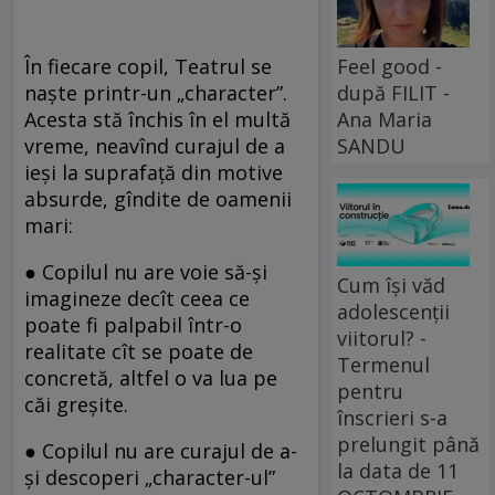
În fiecare copil, Teatrul se
Feel good -
naşte printr-un „character”.
după FILIT -
Acesta stă închis în el multă
Ana Maria
vreme, neavînd curajul de a
SANDU
ieşi la suprafaţă din motive
absurde, gîndite de oamenii
mari:
● Copilul nu are voie să-şi
Cum își văd
imagineze decît ceea ce
adolescenții
poate fi palpabil într-o
viitorul? -
realitate cît se poate de
Termenul
concretă, altfel o va lua pe
pentru
căi greşite.
înscrieri s-a
prelungit până
● Copilul nu are curajul de a-
la data de 11
şi descoperi „character-ul”