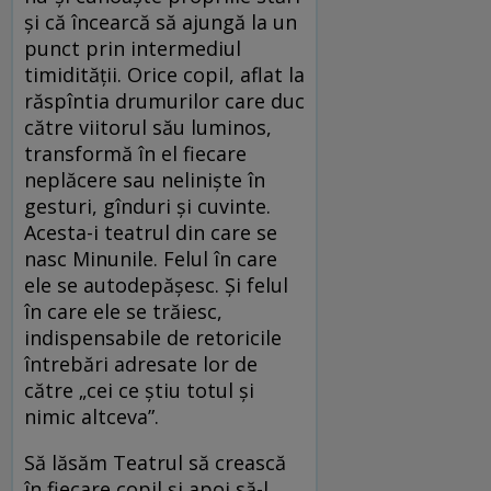
şi că încearcă să ajungă la un
punct prin intermediul
timidităţii. Orice copil, aflat la
răspîntia drumurilor care duc
către viitorul său luminos,
transformă în el fiecare
neplăcere sau nelinişte în
gesturi, gînduri şi cuvinte.
Acesta-i teatrul din care se
nasc Minunile. Felul în care
ele se autodepăşesc. Şi felul
în care ele se trăiesc,
indispensabile de retoricile
întrebări adresate lor de
către „cei ce ştiu totul şi
nimic altceva”.
Să lăsăm Teatrul să crească
în fiecare copil şi apoi să-l