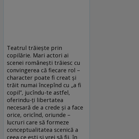
Teatrul trăieşte prin
copilărie. Mari actori ai
scenei româneşti trăiesc cu
convingerea că fiecare rol –
character poate fi creat şi
trăit numai începînd cu „a fi
copil”, jucîndu-te astfel,
oferindu-ţi libertatea
necesară de a crede şi a face
orice, oricînd, oriunde –
lucruri care să formeze
conceptualitatea scenică a
ceea ce eşti şi vrei să fii, în