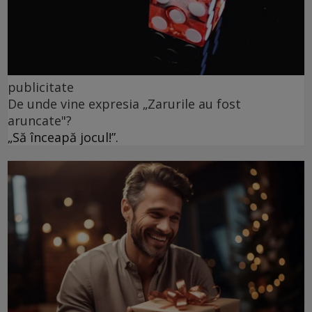
publicitate
De unde vine expresia „Zarurile au fost
aruncate"?
„Să înceapă jocul!”.