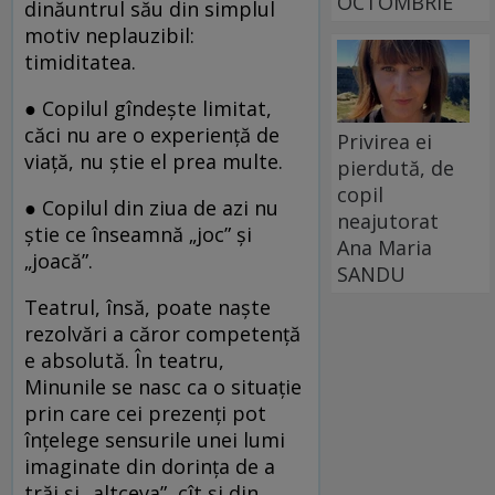
OCTOMBRIE
dinăuntrul său din simplul
motiv neplauzibil:
timiditatea.
● Copilul gîndeşte limitat,
căci nu are o experienţă de
Privirea ei
viaţă, nu ştie el prea multe.
pierdută, de
copil
● Copilul din ziua de azi nu
neajutorat
ştie ce înseamnă „joc” şi
Ana Maria
„joacă”.
SANDU
Teatrul, însă, poate naşte
rezolvări a căror competenţă
e absolută. În teatru,
Minunile se nasc ca o situaţie
prin care cei prezenţi pot
înţelege sensurile unei lumi
imaginate din dorinţa de a
trăi şi „altceva”, cît şi din