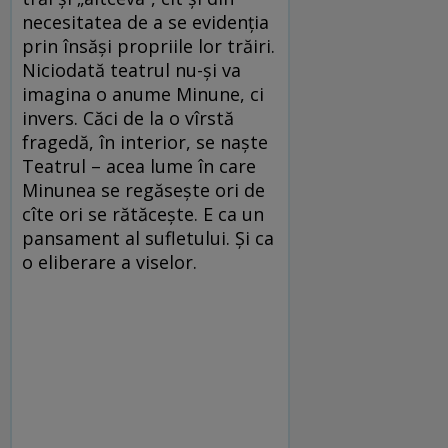
necesitatea de a se evidenţia
prin însăşi propriile lor trăiri.
Niciodată teatrul nu-şi va
imagina o anume Minune, ci
invers. Căci de la o vîrstă
fragedă, în interior, se naşte
Teatrul – acea lume în care
Minunea se regăseşte ori de
cîte ori se rătăceşte. E ca un
pansament al sufletului. Şi ca
o eliberare a viselor.