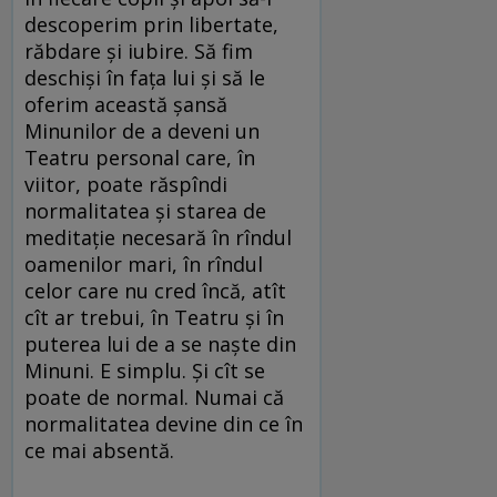
descoperim prin libertate,
răbdare şi iubire. Să fim
deschişi în faţa lui şi să le
oferim această şansă
Minunilor de a deveni un
Teatru personal care, în
viitor, poate răspîndi
normalitatea şi starea de
meditaţie necesară în rîndul
oamenilor mari, în rîndul
celor care nu cred încă, atît
cît ar trebui, în Teatru şi în
puterea lui de a se naşte din
Minuni. E simplu. Şi cît se
poate de normal. Numai că
normalitatea devine din ce în
ce mai absentă.