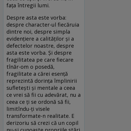
faţa întregii lumi.
Despre asta este vorba:
despre character-ul fiecăruia
dintre noi, despre simpla
evidenţiere a calităţilor şi a
defectelor noastre, despre
asta este vorba. Şi despre
fragilitatea pe care fiecare
tînăr-om o posedă,
fragilitate a cărei esenţă
reprezintă dorinţa împlinirii
sufleteşti şi mentale a ceea
ce vrei să fii cu adevărat, nu a
ceea ce ţi se ordonă să fii,
limitîndu-ţi visele
transformate-n realitate. E
derizoriu să crezi că un copil
nu-şi cunoaşte propriile stări