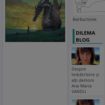
Barburisme
DILEMA
BLOG
Despre
îmbătrînire și
alți demoni
Ana Maria
SANDU