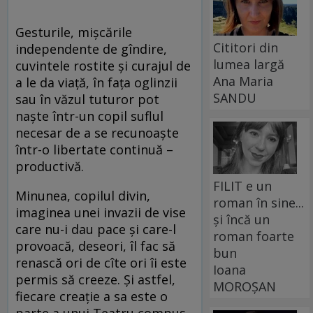
Gesturile, mişcările
Cititori din
independente de gîndire,
lumea largă
cuvintele rostite şi curajul de
Ana Maria
a le da viaţă, în faţa oglinzii
SANDU
sau în văzul tuturor pot
naşte într-un copil suflul
necesar de a se recunoaşte
într-o libertate continuă –
productivă.
FILIT e un
Minunea, copilul divin,
roman în sine...
imaginea unei invazii de vise
și încă un
care nu-i dau pace şi care-l
roman foarte
provoacă, deseori, îl fac să
bun
renască ori de cîte ori îi este
Ioana
permis să creeze. Şi astfel,
MOROȘAN
fiecare creaţie a sa este o
parte a unui Teatru compus,