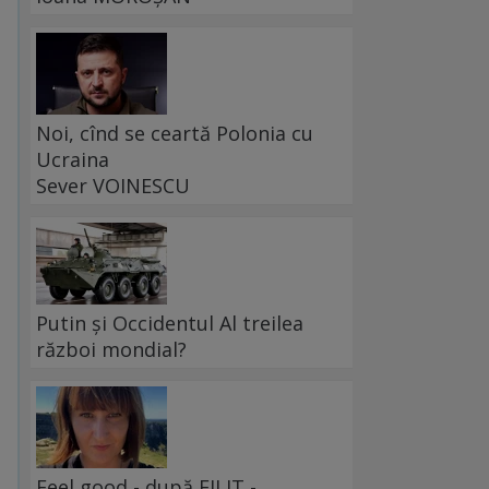
Noi, cînd se ceartă Polonia cu
Ucraina
Sever VOINESCU
Putin și Occidentul Al treilea
război mondial?
Feel good - după FILIT -