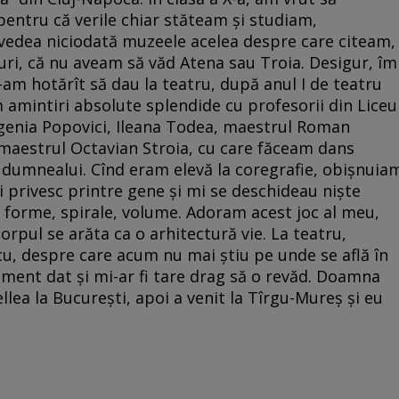
, pentru că verile chiar stăteam și studiam,
vedea niciodată muzeele acelea despre care citeam,
turi, că nu aveam să văd Atena sau Troia. Desigur, îm
-am hotărît să dau la teatru, după anul I de teatru
 amintiri absolute splendide cu profesorii din Liceu
ugenia Popovici, Ileana Todea, maestrul Roman
 maestrul Octavian Stroia, cu care făceam dans
 dumnealui. Cînd eram elevă la coregrafie, obișnuia
ă-i privesc printre gene și mi se deschideau niște
i, forme, spirale, volume. Adoram acest joc al meu,
corpul se arăta ca o arhitectură vie. La teatru,
u, despre care acum nu mai știu pe unde se află în
ent dat și mi-ar fi tare drag să o revăd. Doamna
llea la București, apoi a venit la Tîrgu-Mureș și eu