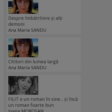
Despre îmbătrînire și alți
demoni
Ana Maria SANDU
Cititori din lumea largă
Ana Maria SANDU
FILIT e un roman în sine... și încă
un roman foarte bun
Ioana MOROȘAN