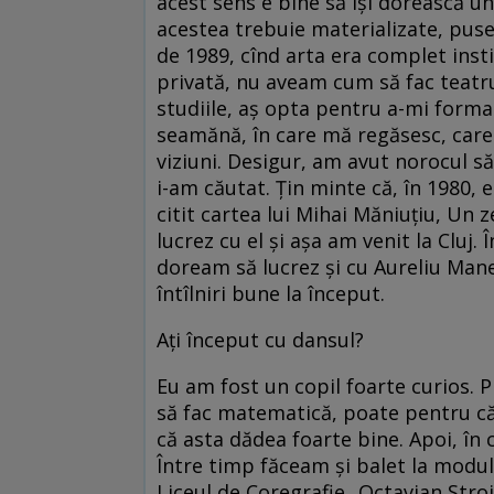
acest sens e bine să își dorească un
acestea trebuie materializate, puse
de 1989, cînd arta era complet inst
privată, nu aveam cum să fac teatr
studiile, aș opta pentru a-mi form
seamănă, în care mă regăsesc, care î
viziuni. Desigur, am avut norocul s
i-am căutat. Țin minte că, în 1980,
citit cartea lui Mihai Măniuțiu, Un
lucrez cu el și așa am venit la Cluj.
doream să lucrez și cu Aureliu Mane
întîlniri bune la început.
Ați început cu dansul?
Eu am fost un copil foarte curios. P
să fac matematică, poate pentru că
că asta dădea foarte bine. Apoi, în 
Între timp făceam și balet la modul 
Liceul de Coregrafie „Octavian Stroi