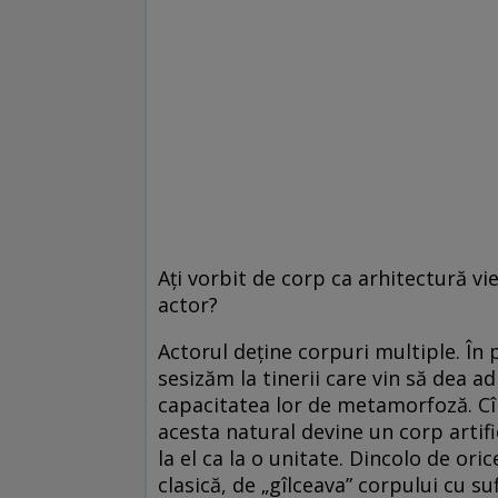
Ați vorbit de corp ca arhitectură vi
actor?
Actorul deține corpuri multiple. În p
sesizăm la tinerii care vin să dea a
capacitatea lor de metamorfoză. Cînd
acesta natural devine un corp artif
la el ca la o unitate. Dincolo de ori
clasică, de „gîlceava” corpului cu su