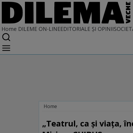
Home
DILEME ON-LINE
EDITORIALE ȘI OPINII
SOCIET
Home
Dileme on-line
„Teatrul, ca și viața, î