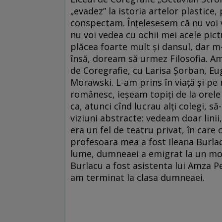
„evadez” la istoria artelor plastice
conspectam. Înțelesesem că nu voi 
nu voi vedea cu ochii mei acele pic
plăcea foarte mult și dansul, dar m
însă, doream să urmez Filosofia. Am
de Coregrafie, cu Larisa Șorban, E
Morawski. L-am prins în viață și pe
românesc, ieșeam topiți de la orele
ca, atunci cînd lucrau alți colegi, s
viziuni abstracte: vedeam doar lini
era un fel de teatru privat, în care 
profesoara mea a fost Ileana Burlac
lume, dumneaei a emigrat la un mom
Burlacu a fost asistenta lui Amza Pe
am terminat la clasa dumneaei.