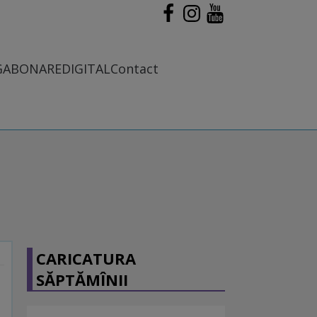
G
ABONARE
DIGITAL
Contact
CARICATURA
SĂPTĂMÎNII