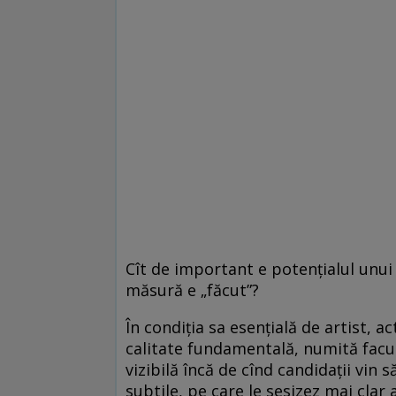
Cît de important e potențialul unui 
măsură e „făcut”?
În condiția sa esențială de artist, 
calitate fundamentală, numită facult
vizibilă încă de cînd candidații vin 
subtile, pe care le sesizez mai clar 