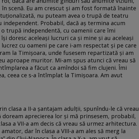
 rol, dacă are anumite gînduri sau anumite viziuni,
 în scenă. Eu am crescut și am fost formată înainte
ituționalizată, nu puteam avea o trupă de teatru
u independent. Probabil, dacă aș termina acum
a o trupă independentă, cu oamenii care îmi
și doresc aceleași lucruri ca și mine și au aceleași
ă lucrez cu oameni pe care i-am respectat și pe care
 eram la Timișoara, unde fusesem repartizată și am
 zeu aproape muritor. Mi-am spus atunci că vreau să
 Întîmplarea a făcut ca amîndoi să fim clujeni. Îmi
a, ceea ce s-a întîmplat la Timișoara. Am avut
rin clasa a II-a șantajam adulții, spunîndu-le că vreau
 doream aprecierea lor și mă prinsesem, probabil,
clasa a VII-a am decis că vreau să urmez arhitectura.
amator, dar în clasa a VIII-a am ales să merg la
a” din Cluj-Napoca. În clasa a X-a, am vrut să