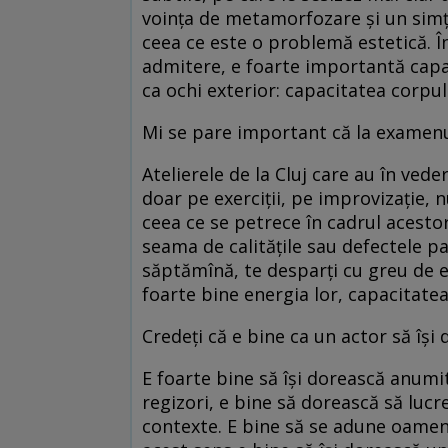
voința de metamorfozare și un simț 
ceea ce este o problemă estetică. În
admitere, e foarte importantă capac
ca ochi exterior: capacitatea corpulu
Mi se pare important că la examenu
Atelierele de la Cluj care au în ved
doar pe exerciții, pe improvizație, 
ceea ce se petrece în cadrul acestor 
seama de calitățile sau defectele pa
săptămînă, te desparți cu greu de e
foarte bine energia lor, capacitatea 
Credeți că e bine ca un actor să își 
E foarte bine să își dorească anumit
regizori, e bine să dorească să lucr
contexte. E bine să se adune oamenii