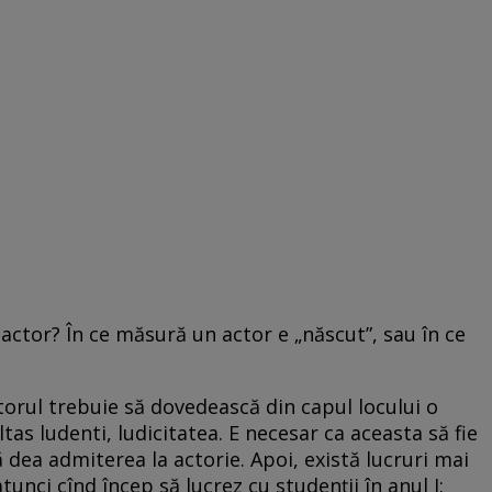
actor? În ce măsură un actor e „născut”, sau în ce
actorul trebuie să dovedească din capul locului o
as ludenti, ludicitatea. E necesar ca aceasta să fie
să dea admiterea la actorie. Apoi, există lucruri mai
atunci cînd încep să lucrez cu studenții în anul I: