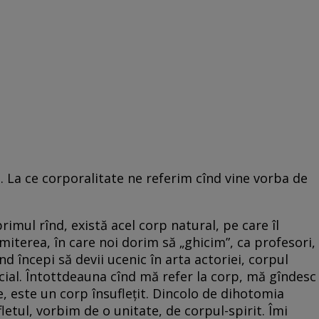
e. La ce corporalitate ne referim cînd vine vorba de
rimul rînd, există acel corp natural, pe care îl
dmiterea, în care noi dorim să „ghicim”, ca profesori,
 începi să devii ucenic în arta actoriei, corpul
icial. Întottdeauna cînd mă refer la corp, mă gîndesc
ce, este un corp însuflețit. Dincolo de dihotomia
fletul, vorbim de o unitate, de corpul-spirit. Îmi