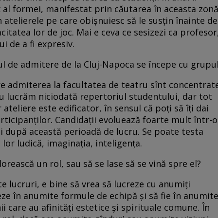
al formei, manifestat prin căutarea în aceasta zonă
 atelierele pe care obișnuiesc să le susțin înainte de
itatea lor de joc. Mai e ceva ce sesizezi ca profesor
i de a fi expresiv.
l de admitere de la Cluj-Napoca se începe cu grupul
ere admiterea la facultatea de teatru sînt concentrat
nu lucrăm niciodată repertoriul studentului, dar tot
ateliere este edificator, în sensul că poți să îți dai
rticipanților. Candidații evoluează foarte mult într-o
i după această perioadă de lucru. Se poate testa
lor ludică, imaginația, inteligența.
dorească un rol, sau să se lase să se vină spre el?
e lucruri, e bine să vrea să lucreze cu anumiți
eze în anumite formule de echipă și să fie în anumit
 care au afinități estetice și spirituale comune. În