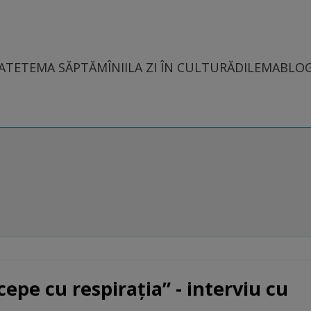
ATE
TEMA SĂPTĂMÎNII
LA ZI ÎN CULTURĂ
DILEMABLO
ncepe cu respirația” - interviu cu