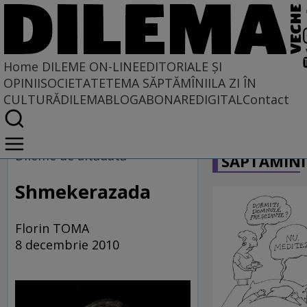
Home
DILEME ON-LINE
EDITORIALE ȘI
OPINII
SOCIETATE
TEMA SĂPTĂMÎNII
LA ZI ÎN
CULTURĂ
DILEMABLOG
ABONARE
DIGITAL
Contact
Home
CARICATU
Dileme on-line
Dileme de altădată
SĂPTĂMÎNI
Shmekerazada
Florin TOMA
8 decembrie 2010