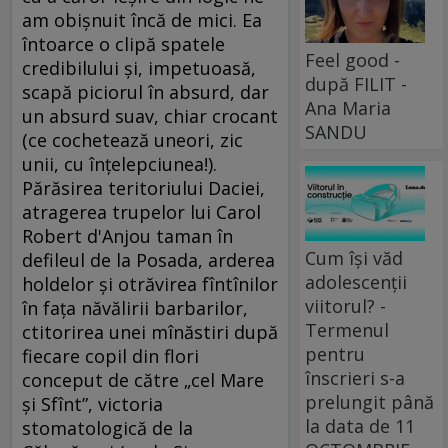
am obişnuit încă de mici. Ea
întoarce o clipă spatele
Feel good -
credibilului şi, impetuoasă,
după FILIT -
scapă piciorul în absurd, dar
Ana Maria
un absurd suav, chiar crocant
SANDU
(ce cochetează uneori, zic
unii, cu înţelepciunea!).
Părăsirea teritoriului Daciei,
atragerea trupelor lui Carol
Robert d'Anjou taman în
Cum își văd
defileul de la Posada, arderea
adolescenții
holdelor şi otrăvirea fîntînilor
viitorul? -
în faţa năvălirii barbarilor,
Termenul
ctitorirea unei mînăstiri după
pentru
fiecare copil din flori
înscrieri s-a
conceput de către „cel Mare
prelungit până
şi Sfînt”, victoria
la data de 11
stomatologică de la