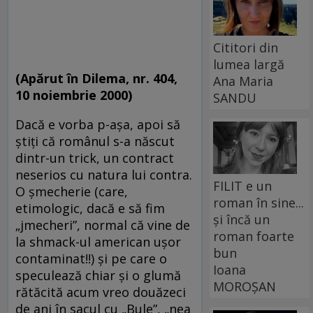
Cititori din
lumea largă
(Apărut în Dilema, nr. 404,
Ana Maria
10 noiembrie 2000)
SANDU
Dacă e vorba p-aşa, apoi să
ştiţi că românul s-a născut
dintr-un trick, un contract
neserios cu natura lui contra.
FILIT e un
O şmecherie (care,
roman în sine...
etimologic, dacă e să fim
și încă un
„jmecheri”, normal că vine de
roman foarte
la shmack-ul american uşor
bun
contaminat!!) şi pe care o
Ioana
speculează chiar şi o glumă
MOROȘAN
rătăcită acum vreo douăzeci
de ani în sacul cu „Bule”, „nea