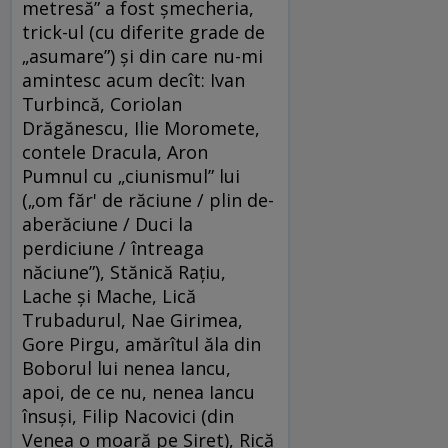
metresă” a fost şmecheria,
trick-ul (cu diferite grade de
„asumare”) şi din care nu-mi
amintesc acum decît: Ivan
Turbincă, Coriolan
Drăgănescu, Ilie Moromete,
contele Dracula, Aron
Pumnul cu „ciunismul” lui
(„om făr' de răciune / plin de-
aberăciune / Duci la
perdiciune / întreaga
năciune”), Stănică Raţiu,
Lache şi Mache, Lică
Trubadurul, Nae Girimea,
Gore Pirgu, amărîtul ăla din
Boborul lui nenea Iancu,
apoi, de ce nu, nenea Iancu
însuşi, Filip Nacovici (din
Venea o moară pe Siret), Rică