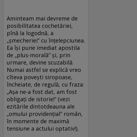
Aminteam mai devreme de
posibilitatea cochetăriei,
pînă la logodnă, a
„şmecheriei” cu înţelepciunea.
Ea îşi pune imediat apostila
de „plus-morală” şi, prin
urmare, devine scuzabilă.
Numai astfel se explică vreo
cîteva poveşti siropoase,
încheiate, de regulă, cu fraza:
„Aşa ne-a fost dat, am fost
obligaţi de istorie!” (vezi
ezitările dintotdeauna ale
„omului providenţial” român,
în momente de maximă
tensiune a actului optativ!).