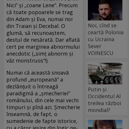
Nici” şi „coane Lene”. Precum
că toate popoarele se trag
din Adam şi Eva, numai noi
Noi, cînd se
din Traian şi Decebal. O
ceartă Polonia
glumă, să recunoaştem,
cu Ucraina
destul de nesărată. Dar aflată
Sever
cert pe marginea abnormului
VOINESCU
anecdotic („simţ abnorm şi
văz monstruos”!).
Numai că această snoavă
profund „europeană” a
dezlănţuit o întreagă
Putin și
paradigmă a „şmecheriei”
Occidentul Al
românului, din cele mai vechi
treilea război
timpuri şi pînă azi. Şmecherie
mondial?
înseamnă, de fapt, o
sumedenie de fapte istorice,
cu a căror ieşire din logic ne-