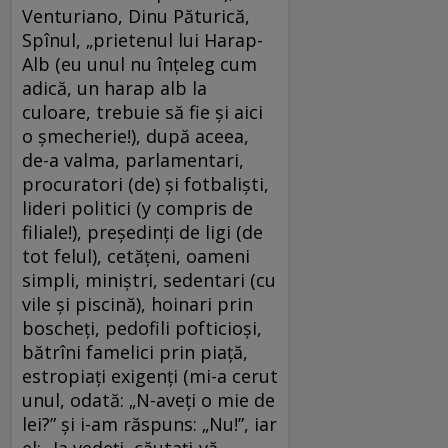
Venturiano, Dinu Păturică,
Spînul, „prietenul lui Harap-
Alb (eu unul nu înţeleg cum
adică, un harap alb la
culoare, trebuie să fie şi aici
o şmecherie!), după aceea,
de-a valma, parlamentari,
procuratori (de) şi fotbalişti,
lideri politici (y compris de
filiale!), preşedinţi de ligi (de
tot felul), cetăţeni, oameni
simpli, miniştri, sedentari (cu
vile şi piscină), hoinari prin
boscheţi, pedofili pofticioşi,
bătrîni famelici prin piaţă,
estropiaţi exigenţi (mi-a cerut
unul, odată: „N-aveţi o mie de
lei?” şi i-am răspuns: „Nu!”, iar