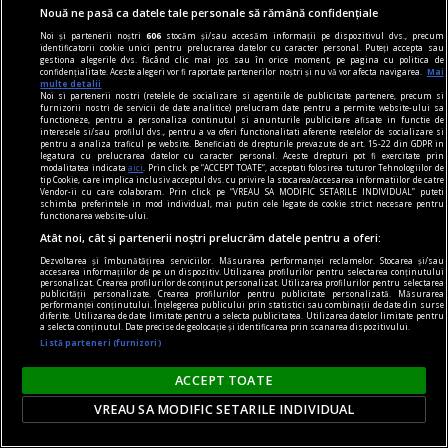
Idei de cadouri pentru bărbații din viața ta - ce să
Nouă ne pasă ca datele tale personale să rămână confidențiale
le dăruiești, în funcție de relația dintre voi
Noi și partenerii noștri
606
stocăm și/sau accesăm informații pe dispozitivul dvs., precum
Așa că, o idee bună este să notezi fiecare link pe
identificatorii cookie unici pentru prelucrarea datelor cu caracter personal. Puteți accepta sau
gestiona alegerile dvs. făcând clic mai jos sau în orice moment, pe pagina cu politica de
care ți-l trimite amicul tău, pentru a fi mai ușor
confidențialitate. Aceste alegeri vor fi raportate partenerilor noștri și nu vă vor afecta navigarea.
Mai
multe detalii
să îi găsești cadoul ideal.
Noi si partenerii nostri (retelele de socializare si agentiile de publicitate partenere, precum si
furnizorii nostri de servicii de date analitice) prelucram date pentru a permite website-ului sa
functioneze, pentru a personaliza continutul si anunturile publicitare afisate in functie de
interesele si/sau profilul dvs., pentru a va oferi functionalitati aferente retelelor de socializare si
pentru a analiza traficul pe website. Beneficiati de drepturile prevazute de art. 15-22 din GDPR in
legatura cu prelucrarea datelor cu caracter personal. Aceste drepturi pot fi exercitate prin
modalitatea indicata
aici
. Prin click pe “ACCEPT TOATE”, acceptati folosirea tuturor Tehnologiilor de
tip Cookie, care implica inclusiv acceptul dvs. cu privire la stocarea/accesarea informatiilor de catre
Vendor-ii cu care colaboram. Prin click pe “VREAU SA MODIFIC SETARILE INDIVIDUAL” puteti
schimba preferintele in mod individual, mai putin cele legate de cookie strict necesare pentru
functionarea website-ului.
Atât noi, cât și partenerii noștri prelucrăm datele pentru a oferi:
Dezvoltarea și îmbunătățirea serviciilor. Măsurarea performanței reclamelor. Stocarea și/sau
accesarea informațiilor de pe un dispozitiv. Utilizarea profilurilor pentru selectarea conținutului
personalizat. Crearea profilurilor de conținut personalizat. Utilizarea profilurilor pentru selectarea
publicității personalizate. Crearea profilurilor pentru publicitate personalizată. Măsurarea
performanței conținutului. Înțelegerea publicului prin statistici sau combinații de date din surse
diferite. Utilizarea de date limitate pentru a selecta publicitatea. Utilizarea datelor limitate pentru
a selecta conținutul. Date precise de geolocație și identificarea prin scanarea dispozitivului.
Listă parteneri (furnizori)
ACCEPT TOATE
publicitate
VREAU SA MODIFIC SETARILE INDIVIDUAL
Aproximativ 33% dintre parfumurile masculine