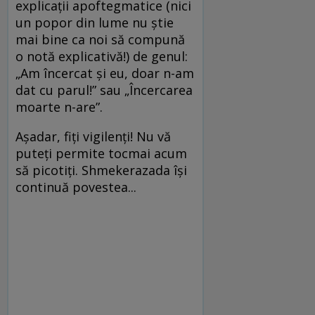
explicaţii apoftegmatice (nici
un popor din lume nu ştie
mai bine ca noi să compună
o notă explicativă!) de genul:
„Am încercat şi eu, doar n-am
dat cu parul!” sau „Încercarea
moarte n-are”.
Aşadar, fiţi vigilenţi! Nu vă
puteţi permite tocmai acum
să picotiţi. Shmekerazada îşi
continuă povestea...