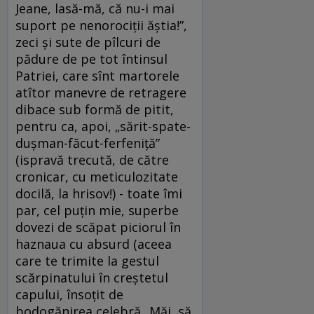
Jeane, lasă-mă, că nu-i mai
suport pe nenorociţii ăştia!”,
zeci şi sute de pîlcuri de
pădure de pe tot întinsul
Patriei, care sînt martorele
atîtor manevre de retragere
dibace sub formă de pitit,
pentru ca, apoi, „sărit-spate-
duşman-făcut-ferfeniţă”
(ispravă trecută, de către
cronicar, cu meticulozitate
docilă, la hrisov!) - toate îmi
par, cel puţin mie, superbe
dovezi de scăpat piciorul în
haznaua cu absurd (aceea
care te trimite la gestul
scărpinatului în creştetul
capului, însoţit de
bodogănirea celebră „Măi, să