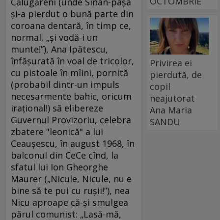
OCTOMBRIE
Călugăreni (unde Sinan-paşa
şi-a pierdut o bună parte din
coroana dentară, în timp ce,
normal, „şi vodă-i un
munte!”), Ana Ipătescu,
înfăşurată în voal de tricolor,
Privirea ei
cu pistoale în mîini, pornită
pierdută, de
(probabil dintr-un impuls
copil
necesarmente bahic, oricum
neajutorat
iraţional!) să elibereze
Ana Maria
Guvernul Provizoriu, celebra
SANDU
zbatere "leonică" a lui
Ceauşescu, în august 1968, în
balconul din CeCe cînd, la
sfatul lui Ion Gheorghe
Maurer („Nicule, Nicule, nu e
bine să te pui cu ruşii!”), nea
Nicu aproape că-şi smulgea
părul comunist: „Lasă-mă,