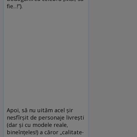
fie...!”).
Apoi, să nu uităm acel şir
nesfîrşit de personaje livreşti
(dar şi cu modele reale,
bineînţeles!) a căror „calitate-