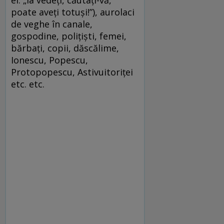
el: „Ia vedeţi, căutaţi-vă,
poate aveţi totuşi!”), aurolaci
de veghe în canale,
gospodine, poliţişti, femei,
bărbaţi, copii, dăscălime,
Ionescu, Popescu,
Protopopescu, Astivuitoriţei
etc. etc.