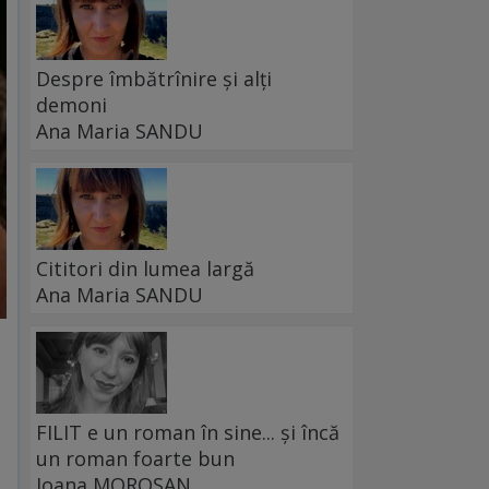
Despre îmbătrînire și alți
demoni
Ana Maria SANDU
Cititori din lumea largă
Ana Maria SANDU
FILIT e un roman în sine... și încă
un roman foarte bun
Ioana MOROȘAN