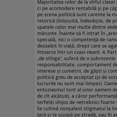
Majoritatea celor de la vîrful clasei
ci pe acomodare rentabilă şi pe căpă
pe scena politică sunt carente la 
retorică (înlocuită, îndeobşte, de p
spatele celor mai multe dintre vedet
mărunte. Înainte să fi intrat în „ar
specială, nici o competenţă de ramur
deosebit în viaţă, drept care se agaţ
întoarce într-un cvasi-neant. 4. Part
„de stînga“, suferă de o şubrezenie
responsabilitate, comportament dece
interese şi cumetrii, de găşti şi co
politică greu de acceptat (şi de vota
lucrurile nu sunt mai limpezi. Oame
entuziasmul tont al unor oameni de 
de cît alcătuiţi, a căror performanţ
terfeliţi vînjos de netrebnici foarte
Se cultivă nonşalant stigmatul la înd
ţară şi te scuipă pe stradă, sau îţi a