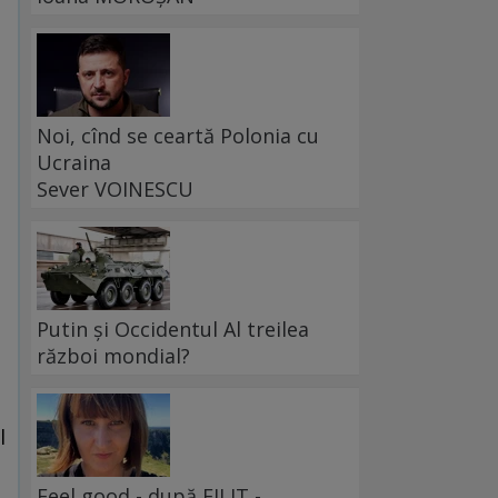
Noi, cînd se ceartă Polonia cu
Ucraina
Sever VOINESCU
Putin și Occidentul Al treilea
război mondial?
l
Feel good - după FILIT -