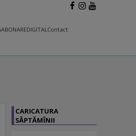
G
ABONARE
DIGITAL
Contact
CARICATURA
SĂPTĂMÎNII