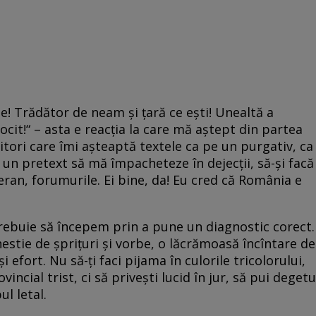
! Trădător de neam şi ţară ce eşti! Unealtă a
rocit!“ – asta e reacţia la care mă aştept din partea
ititori care îmi aşteaptă textele ca pe un purgativ, ca
 un pretext să mă împacheteze în dejecţii, să-şi facă
ran, forumurile. Ei bine, da! Eu cred că România e
trebuie să începem prin a pune un diagnostic corect.
estie de şpriţuri şi vorbe, o lăcrămoasă încîntare de
i efort. Nu să-ţi faci pijama în culorile tricolorului,
vincial trist, ci să priveşti lucid în jur, să pui degetu
ul letal.