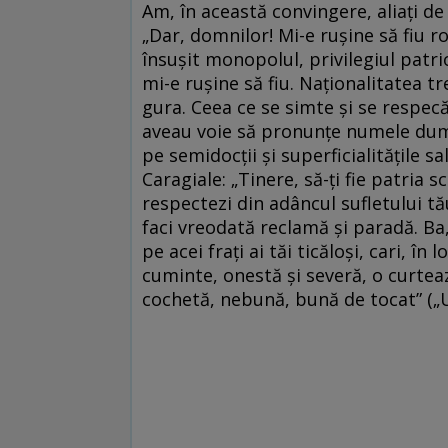
Am, în această convingere, aliaţi 
„Dar, domnilor! Mi-e ruşine să fiu 
însuşit monopolul, privilegiul patri
mi-e ruşine să fiu. Naţionalitatea t
gura. Ceea ce se simte şi se respecă
aveau voie să pronunţe numele dumn
pe semidocţii şi superficialităţile s
Caragiale: „Tinere, să-ţi fie patria 
respectezi din adâncul sufletului t
faci vreodată reclamă şi paradă. Ba, 
pe acei fraţi ai tăi ticăloşi, cari, 
cuminte, onestă şi severă, o curtea
cochetă, nebună, bună de tocat” („U