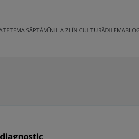
ATE
TEMA SĂPTĂMÎNII
LA ZI ÎN CULTURĂ
DILEMABLO
diagnostic