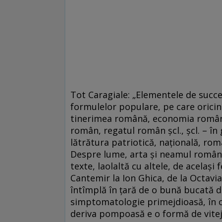
Tot Caragiale: „Elementele de succes
formulelor populare, pe care oricin
tinerimea română, economia român
român, regatul român şcl., şcl. – în
lătrătura patriotică, naţională, româ
Despre lume, arta şi neamul române
texte, laolaltă cu altele, de acelaşi
Cantemir la Ion Ghica, de la Octavia
întîmplă în ţară de o bună bucată 
simptomatologie primejdioasă, în c
deriva pompoasă e o formă de viteji