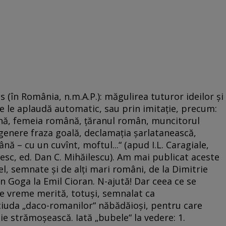
 (în România, n.m.A.P.): măgulirea tuturor ideilor şi
e le aplaudă automatic, sau prin imitaţie, precum:
ă, femeia română, ţăranul român, muncitorul
 genere fraza goală, declamaţia şarlatanească,
nă – cu un cuvînt, moftul...“ (apud I.L. Caragiale,
sc, ed. Dan C. Mihăilescu). Am mai publicat aceste
 fel, semnate şi de alţi mari români, de la Dimitrie
n Goga la Emil Cioran. N-ajută! Dar ceea ce se
de vreme merită, totuşi, semnalat ca
iuda „daco-romanilor“ năbădăioşi, pentru care
e strămoşească. Iată „bubele“ la vedere: 1.