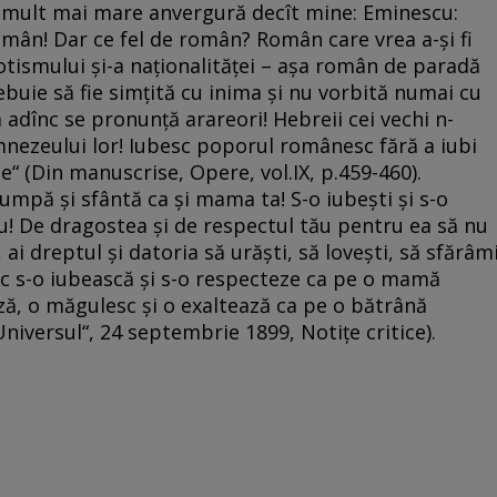
de mult mai mare anvergură decît mine: Eminescu:
român! Dar ce fel de român? Român care vrea a-şi fi
otismului şi-a naţionalităţei – aşa român de paradă
rebuie să fie simţită cu inima şi nu vorbită numai cu
 adînc se pronunţă arareori! Hebreii cei vechi n-
ezeului lor! Iubesc poporul românesc fără a iubi
ale“ (Din manuscrise, Opere, vol.IX, p.459-460).
scumpă şi sfântă ca şi mama ta! S-o iubeşti şi s-o
ău! De dragostea şi de respectul tău pentru ea să nu
ai dreptul şi datoria să urăşti, să loveşti, să sfărâm
în loc s-o iubească şi s-o respecteze ca pe o mamă
ză, o măgulesc şi o exaltează ca pe o bătrână
niversul“, 24 septembrie 1899, Notiţe critice).