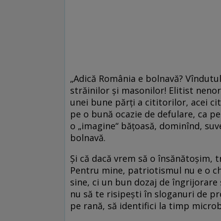
„Adică România e bolnavă? Vîndutule
străinilor şi masonilor! Elitist neno
unei bune părţi a cititorilor, acei c
pe o bună ocazie de defulare, ca pe
o „imagine“ băţoasă, dominînd, suve
bolnavă.
Şi că dacă vrem să o însănătoşim, 
Pentru mine, patriotismul nu e o ch
sine, ci un bun dozaj de îngrijorare ş
nu să te risipeşti în sloganuri de pro
pe rană, să identifici la timp microb