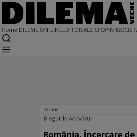
Home
DILEME ON-LINE
EDITORIALE ȘI OPINII
SOCIET
Home
Dileme on-line
Blogurile Adevărul
România. Încercare de 