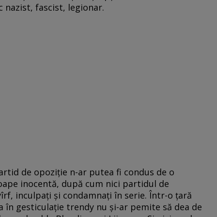
c nazist, fascist, legionar.
artid de opoziţie n-ar putea fi condus de o
ape inocentă, după cum nici partidul de
f, inculpaţi şi condamnaţi în serie. Într-o ţară
ţa în gesticulaţie trendy nu şi-ar pemite să dea de