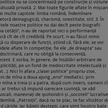
 politice nu se concentrează pe construcţie şi viziune
tuială privată. 2. Mai toate figurile aflate în mişcar
mai multe capitole: limba română, îndemînare
letoră demagogică), charismă, onestitate, stil. 3. În
ele noastre politice nu dai decît peste biografii
ena cetăţii“, n-au de raportat nici o performanţă
ă cît de cît credibilă. Pe scurt, n-au făcut nimic
ă cu disperare de funcţii, ştiind că, fără ele, se vor
idele aflate în competiţie, fie ele „de dreapta“ sau
 doctrinară, care nu obligă la consecvenţă,
nt. E vorba, în genere, de însăilări arbitrare de
mplicităţi, pe un fond de mediocritate intelectuală şi
t…). Nici în afara „clasei politice” propriu-zise,
ni de mîna a doua ajung „eroi” mediatici, prin
mîna a treia şi a patra, după cum invers, oameni cî
ă ar trebui să impună oarecare cuviinţă, se văd
 vocali, manevraţi de ipohondrii şi „socoteli” lucrative
emînă. „Patrioţii”, dacă nu te plac, te fac vînzător d
rd cărţile. Iar băieţii deştepţi, care simt încotro bate