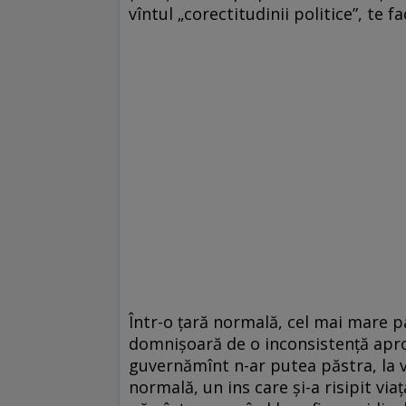
vîntul „corectitudinii politice”, te fa
Într-o ţară normală, cel mai mare p
domnişoară de o inconsistenţă apro
guvernămînt n-ar putea păstra, la vîr
normală, un ins care şi-a risipit via