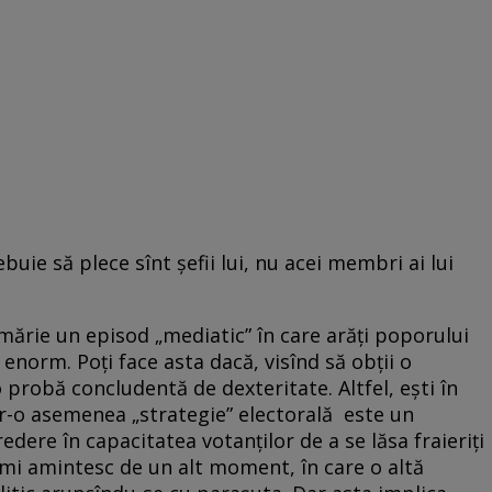
ebuie să plece sînt şefii lui, nu acei membri ai lui
mărie un episod „mediatic” în care arăţi poporului
enorm. Poţi face asta dacă, visînd să obţii o
 probă concludentă de dexteritate. Altfel, eşti în
ntr-o asemenea „strategie” electorală este un
ere în capacitatea votanţilor de a se lăsa fraieriţi
-mi amintesc de un alt moment, în care o altă