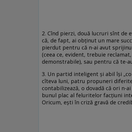
2. Cînd pierzi, două lucruri sînt de e
că, de fapt, ai obţinut un mare succe
pierdut pentru că n-ai avut sprijinu
(ceea ce, evident, trebuie reclamat,
demonstrabile), sau pentru că te-au 
3. Un partid inteligent şi abil îşi „
cîteva luni, patru propuneri diferite
contabilizează, o dovadă că ori n-ai o
bunul plac al feluritelor facţiuni in
Oricum, eşti în criză gravă de credib