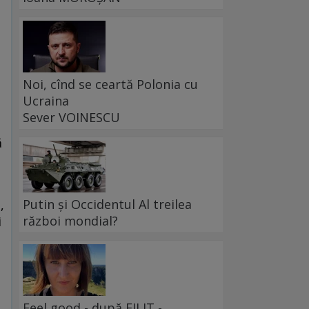
Noi, cînd se ceartă Polonia cu
Ucraina
Sever VOINESCU
ă
Putin și Occidentul Al treilea
,
război mondial?
i
Feel good - după FILIT -