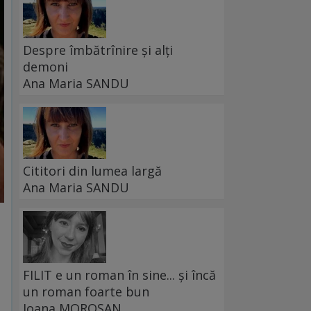
Despre îmbătrînire și alți
demoni
Ana Maria SANDU
Cititori din lumea largă
Ana Maria SANDU
FILIT e un roman în sine... și încă
un roman foarte bun
Ioana MOROȘAN