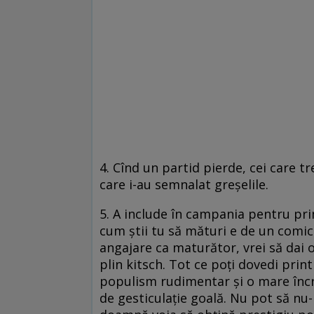
4. Cînd un partid pierde, cei care tr
care i-au semnalat greşelile.
5. A include în campania pentru pri
cum ştii tu să mături e de un comic 
angajare ca maturător, vrei să dai o
plin kitsch. Tot ce poţi dovedi pri
populism rudimentar şi o mare încred
de gesticulaţie goală. Nu pot să nu