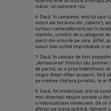
doamnă voia să obţină prestigiu pol
măcar, un oarecare risc.
6. Dacă, în campanie, eviţi să spui 
voturi ale fiecăreia din „tabere”), a
surîsuri camaradereşti) nici în braţ
statistic, urmărit de o categorie de 
pierzi din voturile pe care, altfel, 
voturi mai curînd improbabile şi vei
7. Dacă, în calitate de fost preşedint
„demascarea” fostului tău premier ca 
de partid, nu e prea îndemînatic s
singur drept ofiţer acoperit, fără să
pe vremea cînd era jurnalist, le-ar f
8. Dacă, fin intelectual, vrei să cuc
mici dizertaţii despre sursele şi deri
o înduioşătoare inadecvare. De ce nu 
aferezi pe scena publică, hămesit să