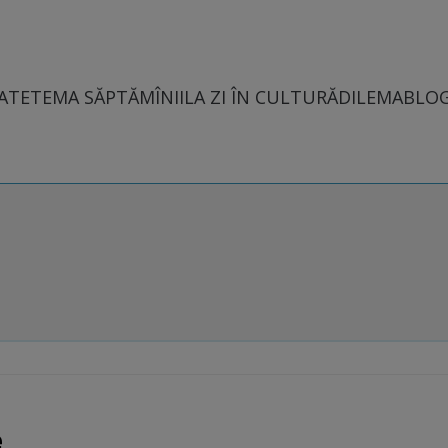
ATE
TEMA SĂPTĂMÎNII
LA ZI ÎN CULTURĂ
DILEMABLO
e