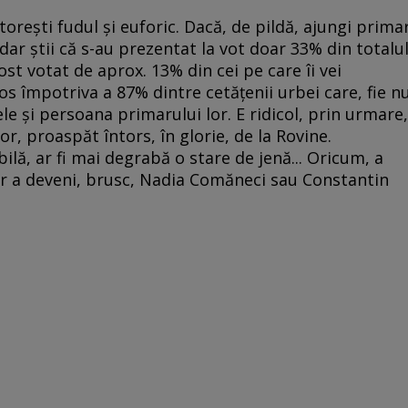
ătoreşti fudul şi euforic. Dacă, de pildă, ajungi prima
 dar ştii că s-au prezentat la vot doar 33% din totalu
ost votat de aprox. 13% din cei pe care îi vei
rios împotriva a 87% dintre cetăţenii urbei care, fie n
le şi persoana primarului lor. E ridicol, prin urmare,
por, proaspăt întors, în glorie, de la Rovine.
ilă, ar fi mai degrabă o stare de jenă... Oricum, a
hiar a deveni, brusc, Nadia Comăneci sau Constantin