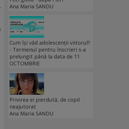
Ana Maria SANDU
r
l
u
Cum își văd adolescenții viitorul?
- Termenul pentru înscrieri s-a
prelungit până la data de 11
OCTOMBRIE
Privirea ei pierdută, de copil
neajutorat
Ana Maria SANDU