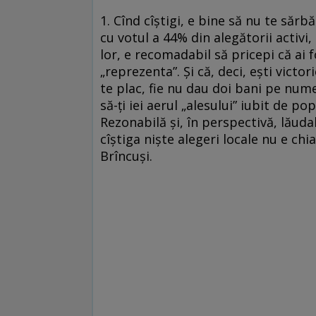
1. Cînd cîştigi, e bine să nu te sărb
cu votul a 44% din alegătorii activi,
lor, e recomadabil să pricepi că ai f
„reprezenta”. Şi că, deci, eşti victo
te plac, fie nu dau doi bani pe nume
să-ţi iei aerul „alesului” iubit de po
Rezonabilă şi, în perspectivă, lăudab
cîştiga nişte alegeri locale nu e c
Brîncuşi.