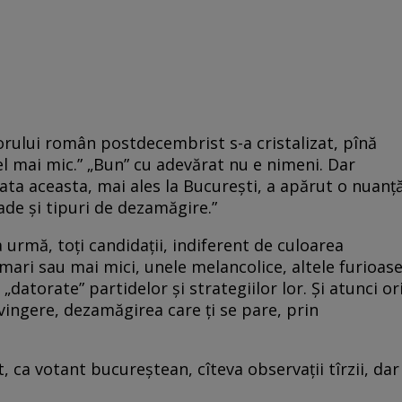
torului român postdecembrist s-a cristalizat, pînă
el mai mic.” „Bun” cu adevărat nu e nimeni. Dar
ata aceasta, mai ales la Bucureşti, a apărut o nuanţ
de şi tipuri de dezamăgire.”
 urmă, toţi candidaţii, indiferent de culoarea
mari sau mai mici, unele melancolice, altele furioase
„datorate” partidelor şi strategiilor lor. Şi atunci or
nvingere, dezamăgirea care ţi se pare, prin
 ca votant bucureştean, cîteva observaţii tîrzii, dar