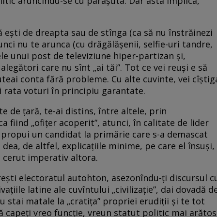
itic aruncîndu-se cu paraşuta. Dar asta implica,
că eşti de dreapta sau de stînga (ca să nu înstrăinezi
tunci nu te arunca (cu drăgălăşenii, selfie-uri tandre,
ele unui post de televiziune hiper-partizan şi,
alegători care nu sînt „ai tăi”. Tot ce vei reuşi e să
puteai conta fără probleme. Cu alte cuvinte, vei cîştig
 rata voturi în principiu garantate.
e de ţară, te-ai distins, între altele, prin
fiind „ofiţer acoperit”, atunci, în calitate de lider
ă propui un candidat la primărie care s-a demascat
 dea, de altfel, explicaţiile minime, pe care el însuşi,
i cerut imperativ altora.
ereşti electoratul autohton, asezonîndu-ţi discursul c
vaţiile latine ale cuvîntului „civilizaţie”, dai dovadă d
stai matale la „cratiţa” propriei erudiţii şi te tot
 capeţi vreo funcţie, vreun statut politic mai arătos