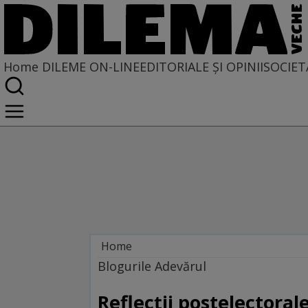
Home
DILEME ON-LINE
EDITORIALE ȘI OPINII
SOCIET
Home
Dileme on-line
Blogurile Adevărul
Reflecţii postelectoral