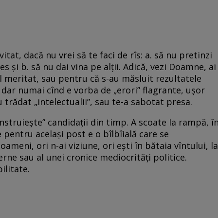
vitat, dacă nu vrei să te faci de rîs: a. să nu pretinzi
s şi b. să nu dai vina pe alţii. Adică, vezi Doamne, ai
l meritat, sau pentru că s-au măsluit rezultatele
 dar numai cînd e vorba de „erori” flagrante, uşor
trădat „intelectualii”, sau te-a sabotat presa.
construieşte” candidaţii din timp. A scoate la rampă, î
 pentru acelaşi post e o bîlbîială care se
ameni, ori n-ai viziune, ori eşti în bătaia vîntului, la
terne sau al unei cronice mediocrităţi politice.
ilitate.