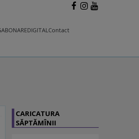
G
ABONARE
DIGITAL
Contact
CARICATURA
SĂPTĂMÎNII