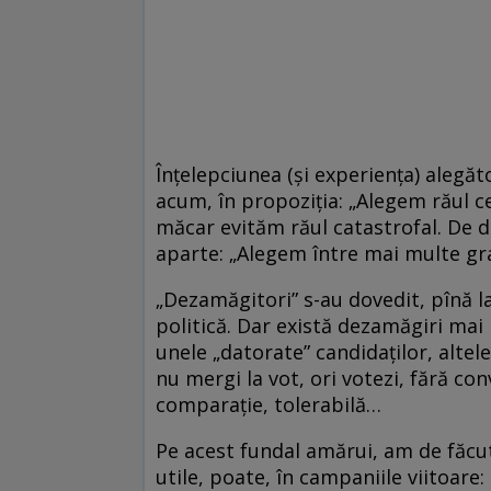
Înţelepciunea (şi experienţa) alegă
acum, în propoziţia: „Alegem răul c
măcar evităm răul catastrofal. De d
aparte: „Alegem între mai multe gra
„Dezamăgitori” s-au dovedit, pînă la
politică. Dar există dezamăgiri mai 
unele „datorate” candidaţilor, altele 
nu mergi la vot, ori votezi, fără co
comparaţie, tolerabilă…
Pe acest fundal amărui, am de făcut,
utile, poate, în campaniile viitoare: