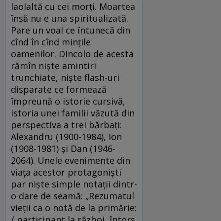
laolaltă cu cei morţi. Moartea
însă nu e una spiritualizată.
Pare un voal ce întunecă din
cînd în cînd minţile
oamenilor. Dincolo de acesta
rămîn nişte amintiri
trunchiate, nişte flash-uri
disparate ce formează
împreună o istorie cursivă,
istoria unei familii văzută din
perspectiva a trei bărbaţi:
Alexandru (1900-1984), Ion
(1908-1981) şi Dan (1946-
2064). Unele evenimente din
viaţa acestor protagonişti
par nişte simple notaţii dintr-
o dare de seamă: „Rezumatul
vieţii ca o notă de la primărie:
/ participant la război, întors