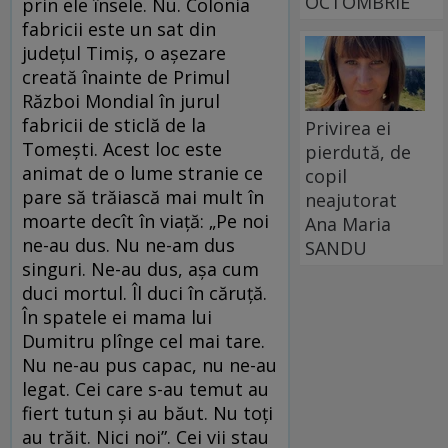
OCTOMBRIE
prin ele însele. Nu. Colonia
fabricii este un sat din
judeţul Timiş, o aşezare
creată înainte de Primul
Război Mondial în jurul
fabricii de sticlă de la
Privirea ei
Tomeşti. Acest loc este
pierdută, de
animat de o lume stranie ce
copil
pare să trăiască mai mult în
neajutorat
moarte decît în viaţă: „Pe noi
Ana Maria
ne-au dus. Nu ne-am dus
SANDU
singuri. Ne-au dus, aşa cum
duci mortul. Îl duci în căruţă.
În spatele ei mama lui
Dumitru plînge cel mai tare.
Nu ne-au pus capac, nu ne-au
legat. Cei care s-au temut au
fiert tutun şi au băut. Nu toţi
au trăit. Nici noi”. Cei vii stau