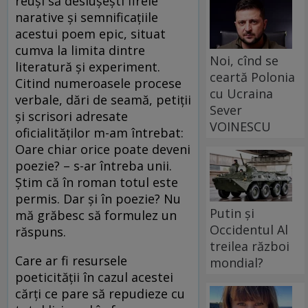
reuşi să desluşeşti firele
narative şi semnificaţiile
acestui poem epic, situat
cumva la limita dintre
Noi, cînd se
literatură şi experiment.
ceartă Polonia
Citind numeroasele procese
cu Ucraina
verbale, dări de seamă, petiţii
Sever
şi scrisori adresate
VOINESCU
oficialităţilor m-am întrebat:
Oare chiar orice poate deveni
poezie? – s-ar întreba unii.
Ştim că în roman totul este
permis. Dar şi în poezie? Nu
Putin și
mă grăbesc să formulez un
Occidentul Al
răspuns.
treilea război
Care ar fi resursele
mondial?
poeticităţii în cazul acestei
cărţi ce pare să repudieze cu