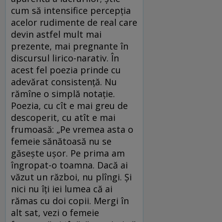
cum să intensifice percepţia
acelor rudimente de real care
devin astfel mult mai
prezente, mai pregnante în
discursul lirico-narativ. În
acest fel poezia prinde cu
adevărat consistență. Nu
rămîne o simplă notație.
Poezia, cu cît e mai greu de
descoperit, cu atît e mai
frumoasă: „Pe vremea asta o
femeie sănătoasă nu se
găsește ușor. Pe prima am
îngropat-o toamna. Dacă ai
văzut un război, nu plîngi. Și
nici nu îți iei lumea că ai
rămas cu doi copii. Mergi în
alt sat, vezi o femeie