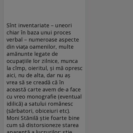
Sînt inventariate – uneori
chiar în baza unui proces
verbal – numeroase aspecte
din viața oamenilor, multe
amănunte legate de
ocupațiile lor zilnice, munca
la cîmp, oieritul, și mă opresc
aici, nu de alta, dar nu aș
vrea să se creadă că în
această carte avem de-a face
cu vreo monografie (eventual
idilică) a satului românesc
(sărbatori, obiceiuri etc).
Moni Stănilă ştie foarte bine
cum să distorsioneze starea
aparentă a lucrurilor; ştie