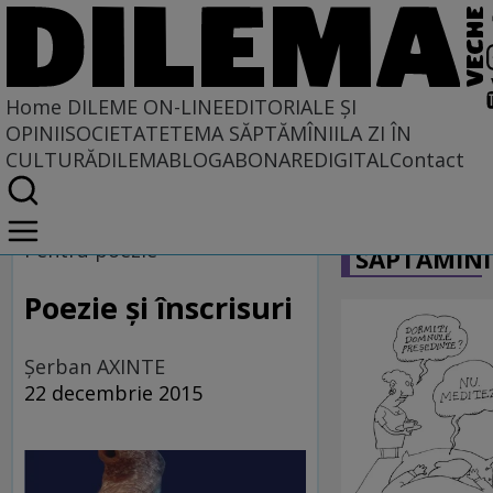
Home
DILEME ON-LINE
EDITORIALE ȘI
OPINII
SOCIETATE
TEMA SĂPTĂMÎNII
LA ZI ÎN
CULTURĂ
DILEMABLOG
ABONARE
DIGITAL
Contact
Home
CARICATU
Dileme on-line
Pentru poezie
SĂPTĂMÎNI
Poezie şi înscrisuri
Şerban AXINTE
22 decembrie 2015