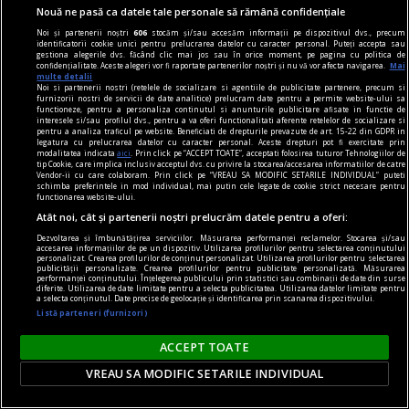
Nouă ne pasă ca datele tale personale să rămână confidențiale
Noi și partenerii noștri
606
stocăm și/sau accesăm informații pe dispozitivul dvs., precum
poemul săptămînii
identificatorii cookie unici pentru prelucrarea datelor cu caracter personal. Puteți accepta sau
gestiona alegerile dvs. făcând clic mai jos sau în orice moment, pe pagina cu politica de
dragostea, regim urban
confidențialitate. Aceste alegeri vor fi raportate partenerilor noștri și nu vă vor afecta navigarea.
Mai
multe detalii
Poate pentru că dimineața am intrat la loc în
Noi si partenerii nostri (retelele de socializare si agentiile de publicitate partenere, precum si
furnizorii nostri de servicii de date analitice) prelucram date pentru a permite website-ului sa
mine
functioneze, pentru a personaliza continutul si anunturile publicitare afisate in functie de
interesele si/sau profilul dvs., pentru a va oferi functionalitati aferente retelelor de socializare si
Constantin VICĂ
pentru a analiza traficul pe website. Beneficiati de drepturile prevazute de art. 15-22 din GDPR in
legatura cu prelucrarea datelor cu caracter personal. Aceste drepturi pot fi exercitate prin
modalitatea indicata
aici
. Prin click pe “ACCEPT TOATE”, acceptati folosirea tuturor Tehnologiilor de
tip Cookie, care implica inclusiv acceptul dvs. cu privire la stocarea/accesarea informatiilor de catre
Vendor-ii cu care colaboram. Prin click pe “VREAU SA MODIFIC SETARILE INDIVIDUAL” puteti
schimba preferintele in mod individual, mai putin cele legate de cookie strict necesare pentru
functionarea website-ului.
Atât noi, cât și partenerii noștri prelucrăm datele pentru a oferi:
Dezvoltarea și îmbunătățirea serviciilor. Măsurarea performanței reclamelor. Stocarea și/sau
accesarea informațiilor de pe un dispozitiv. Utilizarea profilurilor pentru selectarea conținutului
personalizat. Crearea profilurilor de conținut personalizat. Utilizarea profilurilor pentru selectarea
publicității personalizate. Crearea profilurilor pentru publicitate personalizată. Măsurarea
performanței conținutului. Înțelegerea publicului prin statistici sau combinații de date din surse
diferite. Utilizarea de date limitate pentru a selecta publicitatea. Utilizarea datelor limitate pentru
a selecta conținutul. Date precise de geolocație și identificarea prin scanarea dispozitivului.
Listă parteneri (furnizori)
ACCEPT TOATE
VREAU SA MODIFIC SETARILE INDIVIDUAL