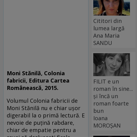
Cititori din
lumea largă
Ana Maria
SANDU
Moni Stănilă, Colonia
fabricii, Editura Cartea
FILIT e un
Românească, 2015.
roman în sine...
și încă un
Volumul Colonia fabricii de
roman foarte
Moni Stănilă nu e chiar uşor
bun
digerabil la o primă lectură. E
Ioana
nevoie de puţină rabdare,
MOROȘAN
chiar de empatie pentru a