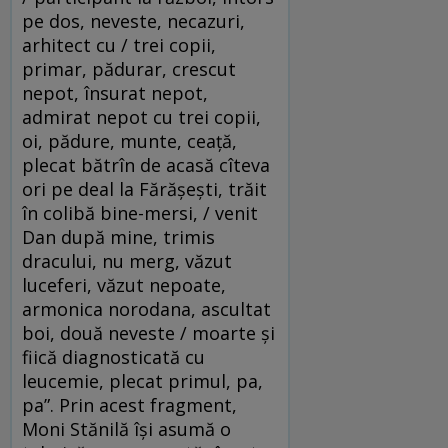
pe dos, neveste, necazuri,
arhitect cu / trei copii,
primar, pădurar, crescut
nepot, însurat nepot,
admirat nepot cu trei copii,
oi, pădure, munte, ceaţă,
plecat bătrîn de acasă cîteva
ori pe deal la Fărăşeşti, trăit
în colibă bine-mersi, / venit
Dan după mine, trimis
dracului, nu merg, văzut
luceferi, văzut nepoate,
armonica norodana, ascultat
boi, două neveste / moarte şi
fiică diagnosticată cu
leucemie, plecat primul, pa,
pa”. Prin acest fragment,
Moni Stănilă îşi asumă o