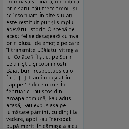
frumoasă și tînără, o minți că
prin satul tău trece trenul și
te însori iar”. În alte situații,
este restituit pur și simplu
adevărul istoric. O scenă de
acest fel se detașează cumva
prin plusul de emoție pe care
îl transmite: „Băiatul vitreg al
lui Colăcel? Îl știu, pe Sorin
Leia îl știu și copiii noștri.
Băiat bun, respectuos ca o
fată. [...]. L-au împușcat în
cap pe 17 decembrie. În
februarie l-au scos din
groapa comună, l-au adus
acasă, l-au expus așa pe
jumătate pămînt, cu dinții la
vedere, apoi l-au îngropat
după merit. În cămașa aia cu