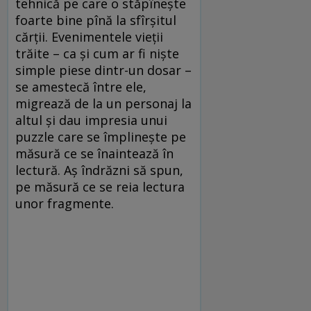
tehnică pe care o stăpîneşte
foarte bine pînă la sfîrşitul
cărţii. Evenimentele vieţii
trăite – ca şi cum ar fi nişte
simple piese dintr-un dosar –
se amestecă între ele,
migrează de la un personaj la
altul şi dau impresia unui
puzzle care se împlineşte pe
măsură ce se înaintează în
lectură. Aş îndrăzni să spun,
pe măsură ce se reia lectura
unor fragmente.