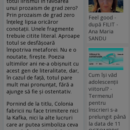
totul lirismul în favoarea
unui prozaism de grad zero?
Prin prozaism de grad zero
Feel good -
înţeleg lipsa oricăror
după FILIT -
conotaţii. Unele fragmente
Ana Maria
trebuie citite literal. Aproape
SANDU
totul se desfăşoară
împotriva metaforei. Nu e o
noutate, fireşte. Poezia
ultimilor ani ne-a obişnuit cu
acest gen de literalitate, dar,
Cum își văd
în cazul de faţă, totul pare
adolescenții
mult mai pronunţat, fără a
viitorul? -
ajunge să fie şi ostentativ.
Termenul
pentru
Pornind de la titlu, Colonia
înscrieri s-a
fabricii nu face trimitere nici
prelungit până
la Kafka, nici la alte lucruri
la data de 11
care ar putea simboliza ceva