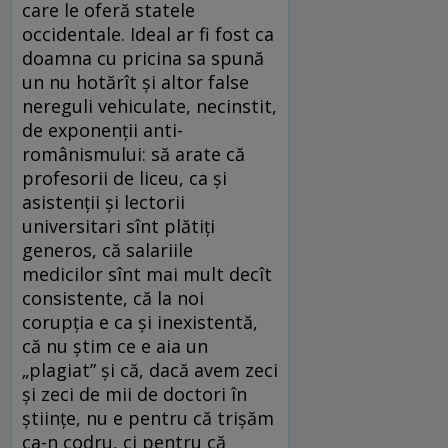
care le oferă statele
occidentale. Ideal ar fi fost ca
doamna cu pricina sa spună
un nu hotărît şi altor false
nereguli vehiculate, necinstit,
de exponenţii anti-
românismului: să arate că
profesorii de liceu, ca şi
asistenţii şi lectorii
universitari sînt plătiţi
generos, că salariile
medicilor sînt mai mult decît
consistente, că la noi
corupţia e ca şi inexistentă,
că nu ştim ce e aia un
„plagiat” şi că, dacă avem zeci
şi zeci de mii de doctori în
ştiinţe, nu e pentru că trişăm
ca-n codru, ci pentru că