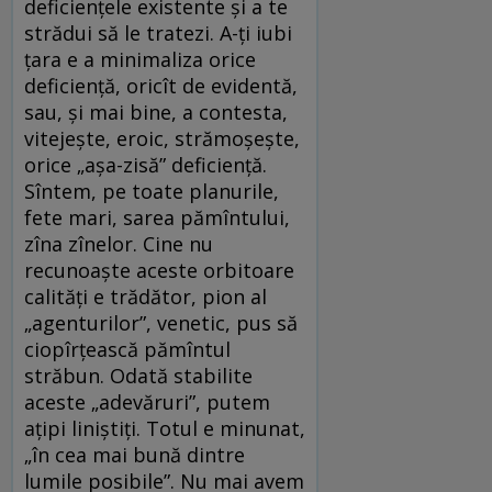
deficienţele existente şi a te
strădui să le tratezi. A-ţi iubi
ţara e a minimaliza orice
deficienţă, oricît de evidentă,
sau, şi mai bine, a contesta,
vitejeşte, eroic, strămoşeşte,
orice „aşa-zisă” deficienţă.
Sîntem, pe toate planurile,
fete mari, sarea pămîntului,
zîna zînelor. Cine nu
recunoaşte aceste orbitoare
calităţi e trădător, pion al
„agenturilor”, venetic, pus să
ciopîrţească pămîntul
străbun. Odată stabilite
aceste „adevăruri”, putem
aţipi liniştiţi. Totul e minunat,
„în cea mai bună dintre
lumile posibile”. Nu mai avem