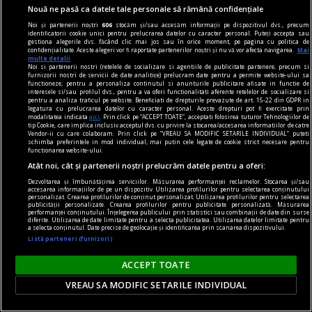
Nouă ne pasă ca datele tale personale să rămână confidențiale
Noi și partenerii noștri
606
stocăm și/sau accesăm informații pe dispozitivul dvs., precum
identificatorii cookie unici pentru prelucrarea datelor cu caracter personal. Puteți accepta sau
gestiona alegerile dvs. făcând clic mai jos sau în orice moment, pe pagina cu politica de
confidențialitate. Aceste alegeri vor fi raportate partenerilor noștri și nu vă vor afecta navigarea.
Mai
multe detalii
Noi si partenerii nostri (retelele de socializare si agentiile de publicitate partenere, precum si
poemul săptămînii
furnizorii nostri de servicii de date analitice) prelucram date pentru a permite website-ului sa
functioneze, pentru a personaliza continutul si anunturile publicitare afisate in functie de
dragostea, regim urban
interesele si/sau profilul dvs., pentru a va oferi functionalitati aferente retelelor de socializare si
pentru a analiza traficul pe website. Beneficiati de drepturile prevazute de art. 15-22 din GDPR in
Poate pentru că dimineața am intrat la loc în
legatura cu prelucrarea datelor cu caracter personal. Aceste drepturi pot fi exercitate prin
modalitatea indicata
aici
. Prin click pe “ACCEPT TOATE”, acceptati folosirea tuturor Tehnologiilor de
mine
tip Cookie, care implica inclusiv acceptul dvs. cu privire la stocarea/accesarea informatiilor de catre
Vendor-ii cu care colaboram. Prin click pe “VREAU SA MODIFIC SETARILE INDIVIDUAL” puteti
Constantin VICĂ
schimba preferintele in mod individual, mai putin cele legate de cookie strict necesare pentru
functionarea website-ului.
Atât noi, cât și partenerii noștri prelucrăm datele pentru a oferi:
Dezvoltarea și îmbunătățirea serviciilor. Măsurarea performanței reclamelor. Stocarea și/sau
accesarea informațiilor de pe un dispozitiv. Utilizarea profilurilor pentru selectarea conținutului
personalizat. Crearea profilurilor de conținut personalizat. Utilizarea profilurilor pentru selectarea
publicității personalizate. Crearea profilurilor pentru publicitate personalizată. Măsurarea
performanței conținutului. Înțelegerea publicului prin statistici sau combinații de date din surse
diferite. Utilizarea de date limitate pentru a selecta publicitatea. Utilizarea datelor limitate pentru
a selecta conținutul. Date precise de geolocație și identificarea prin scanarea dispozitivului.
Listă parteneri (furnizori)
ACCEPT TOATE
VREAU SA MODIFIC SETARILE INDIVIDUAL