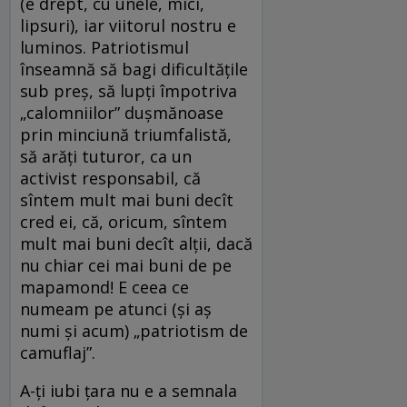
(e drept, cu unele, mici,
lipsuri), iar viitorul nostru e
luminos. Patriotismul
înseamnă să bagi dificultăţile
sub preş, să lupţi împotriva
„calomniilor” duşmănoase
prin minciună triumfalistă,
să arăţi tuturor, ca un
activist responsabil, că
sîntem mult mai buni decît
cred ei, că, oricum, sîntem
mult mai buni decît alţii, dacă
nu chiar cei mai buni de pe
mapamond! E ceea ce
numeam pe atunci (şi aş
numi şi acum) „patriotism de
camuflaj”.
A-ţi iubi ţara nu e a semnala