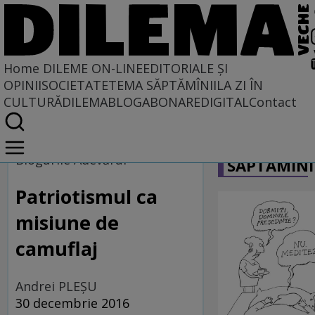
Home
DILEME ON-LINE
EDITORIALE ȘI
OPINII
SOCIETATE
TEMA SĂPTĂMÎNII
LA ZI ÎN
CULTURĂ
DILEMABLOG
ABONARE
DIGITAL
Contact
Home
CARICATU
Dileme on-line
Blogurile Adevărul
SĂPTĂMÎNI
Patriotismul ca
misiune de
camuflaj
Andrei PLEŞU
30 decembrie 2016