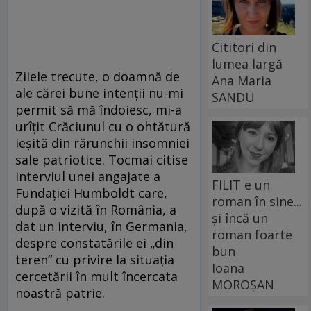
Cititori din
lumea largă
Zilele trecute, o doamnă de
Ana Maria
ale cărei bune intenţii nu-mi
SANDU
permit să mă îndoiesc, mi-a
urîţit Crăciunul cu o ohtătură
ieşită din rărunchii insomniei
sale patriotice. Tocmai citise
interviul unei angajate a
FILIT e un
Fundaţiei Humboldt care,
roman în sine...
după o vizită în România, a
și încă un
dat un interviu, în Germania,
roman foarte
despre constatările ei „din
bun
teren” cu privire la situaţia
Ioana
cercetării în mult încercata
MOROȘAN
noastră patrie.