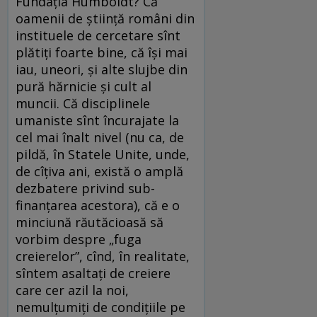
Fundaţia Humboldt? Că
oamenii de ştiinţă români din
instituele de cercetare sînt
plătiţi foarte bine, că îşi mai
iau, uneori, şi alte slujbe din
pură hărnicie şi cult al
muncii. Că disciplinele
umaniste sînt încurajate la
cel mai înalt nivel (nu ca, de
pildă, în Statele Unite, unde,
de cîţiva ani, există o amplă
dezbatere privind sub-
finanţarea acestora), că e o
minciună răutăcioasă să
vorbim despre „fuga
creierelor”, cînd, în realitate,
sîntem asaltaţi de creiere
care cer azil la noi,
nemulţumiţi de condiţiile pe