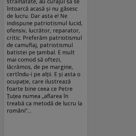
străinătate, au curajul să se
întoarcă acasă şi nu găsesc
de lucru. Dar asta e! Ne
indispune patriotismul lucid,
ofensiv, lucrător, reparator,
critic. Preferăm patriotismul
de camuflaj, patriotismul
batistei pe ţambal. E mult
mai comod să oftezi,
lăcrămos, de pe margine,
certîndu-i pe alţii. E şi asta o
ocupaţie, care ilustrează
foarte bine ceea ce Petre
Ţuţea numea „aflarea în
treabă ca metodă de lucru la
români”…