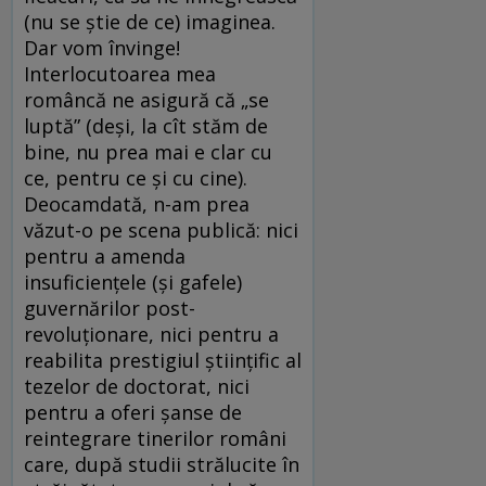
(nu se ştie de ce) imaginea.
Dar vom învinge!
Interlocutoarea mea
româncă ne asigură că „se
luptă” (deşi, la cît stăm de
bine, nu prea mai e clar cu
ce, pentru ce şi cu cine).
Deocamdată, n-am prea
văzut-o pe scena publică: nici
pentru a amenda
insuficienţele (şi gafele)
guvernărilor post-
revoluţionare, nici pentru a
reabilita prestigiul ştiinţific al
tezelor de doctorat, nici
pentru a oferi şanse de
reintegrare tinerilor români
care, după studii strălucite în