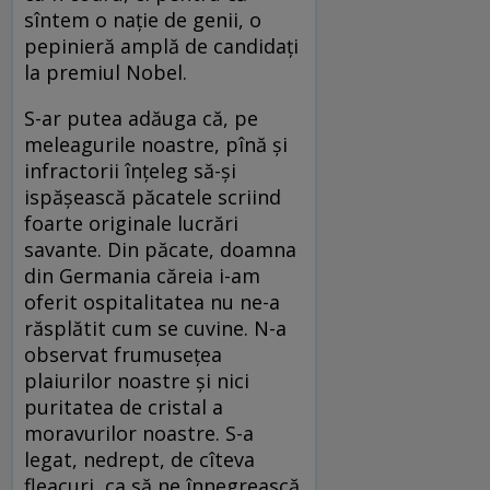
sîntem o naţie de genii, o
pepinieră amplă de candidaţi
la premiul Nobel.
S-ar putea adăuga că, pe
meleagurile noastre, pînă şi
infractorii înţeleg să-şi
ispăşească păcatele scriind
foarte originale lucrări
savante. Din păcate, doamna
din Germania căreia i-am
oferit ospitalitatea nu ne-a
răsplătit cum se cuvine. N-a
observat frumuseţea
plaiurilor noastre şi nici
puritatea de cristal a
moravurilor noastre. S-a
legat, nedrept, de cîteva
fleacuri, ca să ne înnegrească