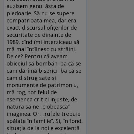
auzisem genul ăsta de
pledoarie. Să nu se supere
compatrioata mea, dar era
exact discursul ofiţerilor de
securitate de dinainte de
1989, cînd îmi interziceau să
mă mai întîlnesc cu străini.
De ce? Pentru că aveam
obiceiul să bombăn: ba că se
cam dărîmă biserici, ba că se
cam distrug sate şi
monumente de patrimoniu,
mă rog, tot felul de
asemenea critici injuste, de
natură să ne „ciobească”
imaginea. Or, „rufele trebuie
spălate în familie”. Şi, în fond,
situaţia de la noi e excelentă