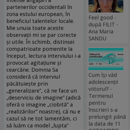
intense angajări a
partenerilor occidentali în
zona estului european, în
Feel good -
beneficiul talentelor locale.
după FILIT -
Mie unuia toate aceste
Ana Maria
observaţii mi se par corecte
SANDU
şi utile. În schimb, distinsei
compatrioate pomenite la
început, lectura interviului i-a
provocat agitaţiune şi
cearcăne. Domnia Sa
Cum își văd
consideră că interviul
adolescenții
păcătuieşte prin
viitorul? -
„generalizare”, că ne face un
Termenul
„deserviciu de imagine” (adică
pentru
oferă o imagine „ciobită” a
înscrieri s-a
„realizărilor” noastre), că nu e
prelungit până
cazul să ne tot lamentăm, ci
la data de 11
să luăm ca model „lupta”