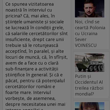
Ce spunea vizitatoarea
noastră în interviul cu
pricina? Că, mai ales, în
Noi, cînd se
ştiinţele umaniste şi sociale
ceartă Polonia
se lucrează în condiţii grele,
cu Ucraina
că salariile cercetătorilor sînt
Sever
insuficiente, drept care unii
VOINESCU
trebuie să le rotunjească
acceptînd, în paralel, şi alte
locuri de muncă, că, în sfîrşit,
avem de a face cu o clară
sub-finanţare a activităţii
ştiinţifice în general. Şi că e
Putin și
păcat, pentru că potenţialul
Occidentul Al
cercetătorilor români e
treilea război
foarte mare. Interviul
mondial?
vorbeşte, de asemenea,
despre necesitatea unei mai