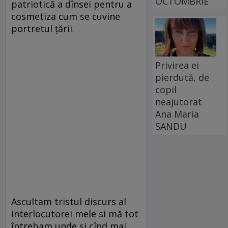
OCTOMBRIE
patriotică a dînsei pentru a
cosmetiza cum se cuvine
portretul ţării.
Privirea ei
pierdută, de
copil
neajutorat
Ana Maria
SANDU
Ascultam tristul discurs al
interlocutorei mele si mă tot
întrebam unde şi cînd mai