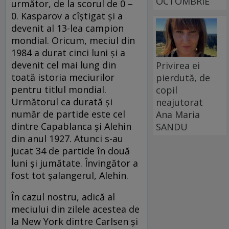
OCTOMBRIE
următor, de la scorul de 0 –
0. Kasparov a cîștigat și a
devenit al 13-lea campion
mondial. Oricum, meciul din
1984 a durat cinci luni și a
devenit cel mai lung din
Privirea ei
toată istoria meciurilor
pierdută, de
pentru titlul mondial.
copil
Următorul ca durată și
neajutorat
număr de partide este cel
Ana Maria
dintre Capablanca și Alehin
SANDU
din anul 1927. Atunci s-au
jucat 34 de partide în două
luni și jumătate. Învingător a
fost tot șalangerul, Alehin.
În cazul nostru, adică al
meciului din zilele acestea de
la New York dintre Carlsen și