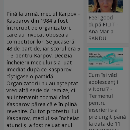
Pînă la urmă, meciul Karpov –
Feel good -
Kasparov din 1984 a fost
după FILIT -
întrerupt de organizatori,
Ana Maria
care au invocat oboseala
SANDU
competitorilor. Se jucaseră
48 de partide, iar scorul era 5
– 3 pentru Karpov. Decizia
încheierii meciului s-a luat
imediat după ce Kasparov
Cum își văd
cîștigase o partidă.
adolescenții
Organizatorii nu au așteptat
viitorul? -
vreo altă serie de remize, ci
Termenul
au intervenit tocmai cînd
pentru
Kasparov părea că e în plină
înscrieri s-a
revenire. Cu tot protestul lui
prelungit până
Kasparov, meciul s-a încheiat
la data de 11
atunci și a fost reluat anul