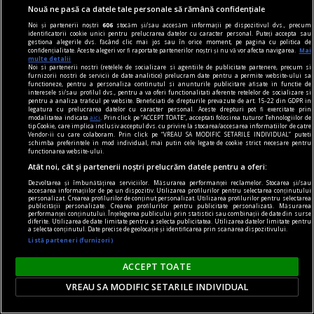
pentru cît mai mult timp.
Nouă ne pasă ca datele tale personale să rămână confidențiale
Noi și partenerii noștri
606
stocăm și/sau accesăm informații pe dispozitivul dvs., precum
identificatorii cookie unici pentru prelucrarea datelor cu caracter personal. Puteți accepta sau
gestiona alegerile dvs. făcând clic mai jos sau în orice moment, pe pagina cu politica de
confidențialitate. Aceste alegeri vor fi raportate partenerilor noștri și nu vă vor afecta navigarea.
Mai
multe detalii
Noi si partenerii nostri (retelele de socializare si agentiile de publicitate partenere, precum si
furnizorii nostri de servicii de date analitice) prelucram date pentru a permite website-ului sa
functioneze, pentru a personaliza continutul si anunturile publicitare afisate in functie de
interesele si/sau profilul dvs., pentru a va oferi functionalitati aferente retelelor de socializare si
pentru a analiza traficul pe website. Beneficiati de drepturile prevazute de art. 15-22 din GDPR in
legatura cu prelucrarea datelor cu caracter personal. Aceste drepturi pot fi exercitate prin
modalitatea indicata
aici
. Prin click pe “ACCEPT TOATE”, acceptati folosirea tuturor Tehnologiilor de
tip Cookie, care implica inclusiv acceptul dvs. cu privire la stocarea/accesarea informatiilor de catre
Vendor-ii cu care colaboram. Prin click pe “VREAU SA MODIFIC SETARILE INDIVIDUAL” puteti
schimba preferintele in mod individual, mai putin cele legate de cookie strict necesare pentru
functionarea website-ului.
Atât noi, cât și partenerii noștri prelucrăm datele pentru a oferi:
Dezvoltarea și îmbunătățirea serviciilor. Măsurarea performanței reclamelor. Stocarea și/sau
accesarea informațiilor de pe un dispozitiv. Utilizarea profilurilor pentru selectarea conținutului
personalizat. Crearea profilurilor de conținut personalizat. Utilizarea profilurilor pentru selectarea
publicității personalizate. Crearea profilurilor pentru publicitate personalizată. Măsurarea
performanței conținutului. Înțelegerea publicului prin statistici sau combinații de date din surse
diferite. Utilizarea de date limitate pentru a selecta publicitatea. Utilizarea datelor limitate pentru
poemul săptămînii
a selecta conținutul. Date precise de geolocație și identificarea prin scanarea dispozitivului.
Depresie
Listă parteneri (furnizori)
Cum să nu fiu mohorît
ACCEPT TOATE
VREAU SA MODIFIC SETARILE INDIVIDUAL