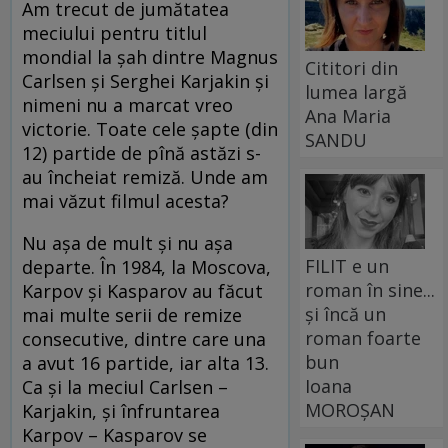
Am trecut de jumătatea
meciului pentru titlul
mondial la șah dintre Magnus
Cititori din
Carlsen și Serghei Karjakin și
lumea largă
nimeni nu a marcat vreo
Ana Maria
victorie. Toate cele șapte (din
SANDU
12) partide de pînă astăzi s-
au încheiat remiză. Unde am
mai văzut filmul acesta?
Nu așa de mult și nu așa
FILIT e un
departe. În 1984, la Moscova,
roman în sine...
Karpov și Kasparov au făcut
și încă un
mai multe serii de remize
roman foarte
consecutive, dintre care una
bun
a avut 16 partide, iar alta 13.
Ioana
Ca și la meciul Carlsen –
MOROȘAN
Karjakin, și înfruntarea
Karpov – Kasparov se