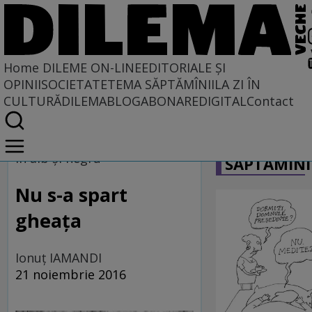
Home
DILEME ON-LINE
EDITORIALE ȘI
OPINII
SOCIETATE
TEMA SĂPTĂMÎNII
LA ZI ÎN
CULTURĂ
DILEMABLOG
ABONARE
DIGITAL
Contact
Home
CARICATU
Dileme on-line
În alb şi negru
SĂPTĂMÎNI
Nu s-a spart
gheața
Ionuţ IAMANDI
21 noiembrie 2016