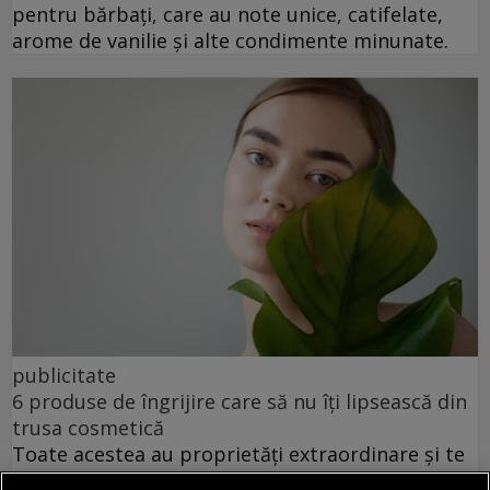
pentru bărbați, care au note unice, catifelate,
arome de vanilie și alte condimente minunate.
publicitate
6 produse de îngrijire care să nu îți lipsească din
trusa cosmetică
Toate acestea au proprietăți extraordinare și te
pot ajuta să îți menții pielea tînără și frumoasă