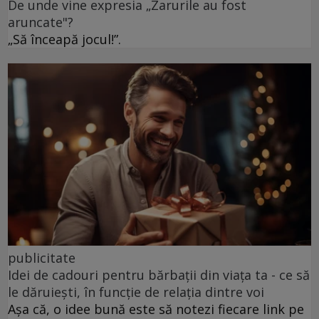
De unde vine expresia „Zarurile au fost
aruncate"?
„Să înceapă jocul!”.
publicitate
Idei de cadouri pentru bărbații din viața ta - ce să
le dăruiești, în funcție de relația dintre voi
Așa că, o idee bună este să notezi fiecare link pe