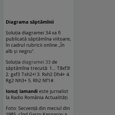
Diagrama săptămînii
Soluția diagramei 34 va fi
publicată săptămîna viitoare,
în cadrul rubricii online „În
alb și negru“.
Soluția
diagramei 33
de
săptămîna trecută: 1… T8xf3!
2. gxf3 Txh2+! 3. Rxh2 Dh4+ 4.
Rg2 Nh3+ 5. Rh2 Nf1#.
Ionuţ Iamandi
este jurnalist
la Radio România Actualităţi.
Foto: Secvență din meciul din
1985, cînd Garry Kasparov a