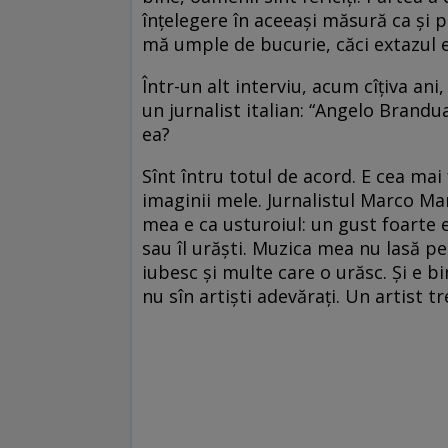
înțelegere în aceeași măsură ca și pr
mă umple de bucurie, căci extazul 
Într-un alt interviu, acum cîțiva ani
un jurnalist italian: “Angelo Brandua
ea?
Sînt întru totul de acord. E cea mai
imaginii mele. Jurnalistul Marco Ma
mea e ca usturoiul: un gust foarte e
sau îl urăști. Muzica mea nu lasă p
iubesc și multe care o urăsc. Și e b
nu sîn artiști adevărați. Un artist t