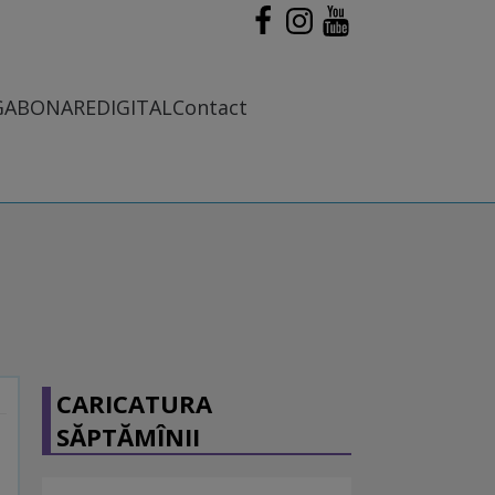
G
ABONARE
DIGITAL
Contact
CARICATURA
SĂPTĂMÎNII