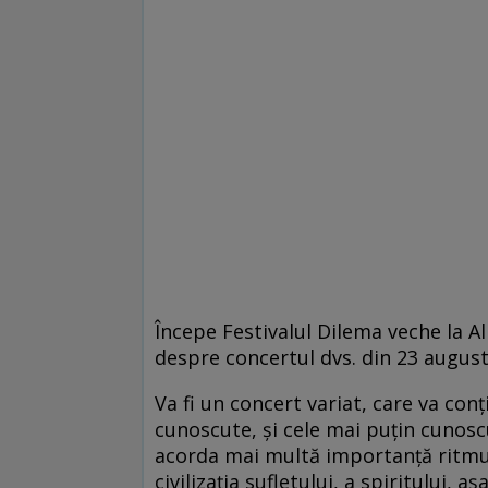
Începe Festivalul Dilema veche la Al
despre concertul dvs. din 23 augus
Va fi un concert variat, care va con
cunoscute, și cele mai puțin cunosc
acorda mai multă importanță ritmulu
civilizația sufletului, a spiritului,