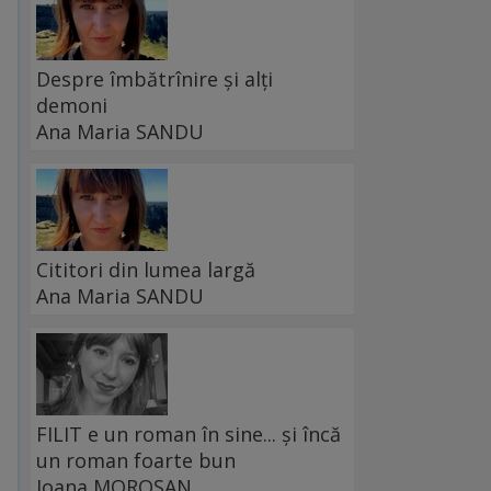
Despre îmbătrînire și alți
demoni
Ana Maria SANDU
Cititori din lumea largă
Ana Maria SANDU
FILIT e un roman în sine... și încă
un roman foarte bun
Ioana MOROȘAN