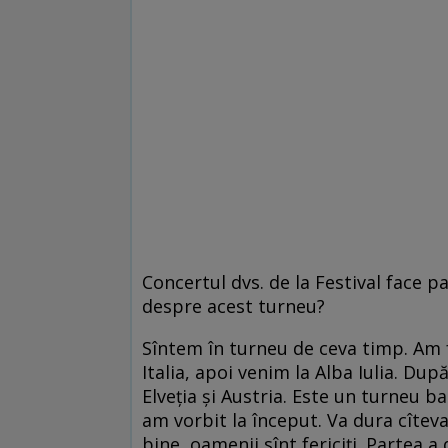
Concertul dvs. de la Festival face 
despre acest turneu?
Sîntem în turneu de ceva timp. Am 
Italia, apoi venim la Alba Iulia. Du
Elveția și Austria. Este un turneu 
am vorbit la început. Va dura cîteva
bine, oamenii sînt fericiți. Partea a