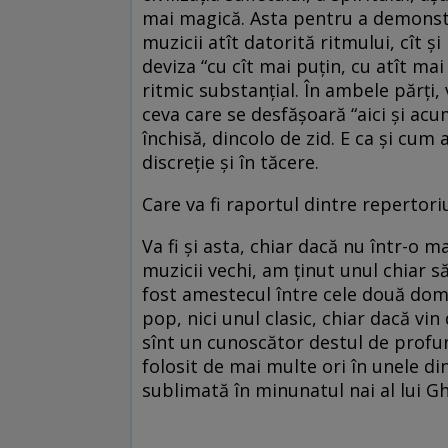
mai magică. Asta pentru a demonstr
muzicii atît datorită ritmului, cît ș
deviza “cu cît mai puțin, cu atît ma
ritmic substanțial. În ambele părți,
ceva care se desfășoară “aici și acu
închisă, dincolo de zid. E ca și cum 
discreție și în tăcere.
Care va fi raportul dintre repertori
Va fi și asta, chiar dacă nu într-o 
muzicii vechi, am ținut unul chiar 
fost amestecul între cele două domen
pop, nici unul clasic, chiar dacă vi
sînt un cunoscător destul de profu
folosit de mai multe ori în unele d
sublimată în minunatul nai al lui G