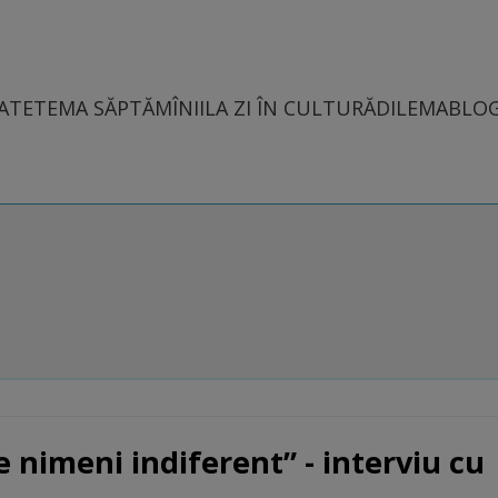
ATE
TEMA SĂPTĂMÎNII
LA ZI ÎN CULTURĂ
DILEMABLO
 nimeni indiferent” - interviu cu