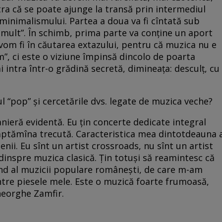
a că se poate ajunge la transă prin intermediul
i minimalismului. Partea a doua va fi cîntată sub
i mult”. În schimb, prima parte va conține un aport
 vom fi în căutarea extazului, pentru că muzica nu e
m”, ci este o viziune împinsă dincolo de poarta
ai intra într-o grădină secretă, dimineața: desculț, cu
ul “pop” și cercetările dvs. legate de muzica veche?
manieră evidentă. Eu țin concerte dedicate integral
săptămîna trecută. Caracteristica mea dintotdeauna 
ii. Eu sînt un artist crossroads, nu sînt un artist
n dinspre muzica clasică. Țin totuși să reamintesc că
nd al muzicii populare românești, de care m-am
intre piesele mele. Este o muzică foarte frumoasă,
heorghe Zamfir.