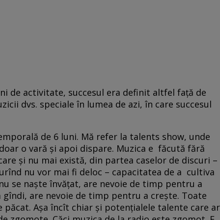
ni de activitate, succesul era definit altfel față de
zicii dvs. speciale în lumea de azi, în care succesul
emporală de 6 luni. Mă refer la talents show, unde
doar o vară și apoi dispare. Muzica e făcută fără
are și nu mai există, din partea caselor de discuri –
curînd nu vor mai fi deloc – capacitatea de a cultiva
l nu se naște învățat, are nevoie de timp pentru a
 gîndi, are nevoie de timp pentru a crește. Toate
 păcat. Așa încît chiar și potențialele talente care ar
 de zgomote. Căci muzica de la radio este zgomot. E