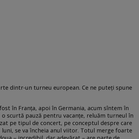
parte dintr-un turneu european. Ce ne puteți spune
fost în Franța, apoi în Germania, acum sîntem în
pă o scurtă pauză pentru vacanțe, reluăm turneul în
bazat pe tipul de concert, pe conceptul despre care
 luni, se va încheia anul viitor. Totul merge foarte
 doua – incredibil, dar adevărat – are parte de