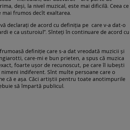
ima, deși, la nivel muzical, este mai dificilă. Ceea ce
e mai frumos decît exaltarea.
, vă declarați de acord cu definiția pe care v-a dat-o
rdi e ca usturoiul”. Sînteți în continuare de acord cu
 frumoasă definiție care s-a dat vreodată muzicii și
ngiarotti, care-mi e bun prieten, a spus că muzica
xact, foarte ușor de recunoscut, pe care îl iubești
e nimeni indiferent. Sînt multe persoane care o
ine că e așa. Căci artiștii pentru toate anotimpurile
rebuie să împartă publicul.