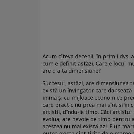
Acum cîteva decenii, în primii dvs. a
cum e definit astăzi. Care e locul mu
are o altă dimensiune?
Succesul, astăzi, are dimensiunea t
există un învingător care dansează 
inimă și cu mijloace economice prec
care practic nu prea mai sînt și în 
artiștii, dîndu-le timp. Căci artistu
evolua, are nevoie de timp pentru a
acestea nu mai există azi. E un mare
putea exista sînt tîrîte de o maree