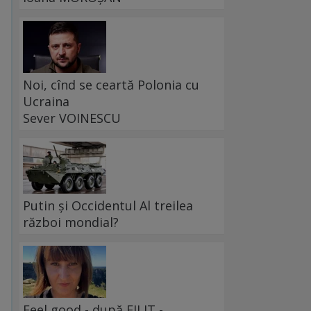
Noi, cînd se ceartă Polonia cu
Ucraina
Sever VOINESCU
Putin și Occidentul Al treilea
război mondial?
Feel good - după FILIT -