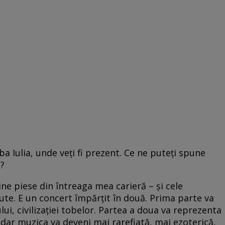
ba Iulia, unde veți fi prezent. Ce ne puteți spune
t?
ține piese din întreaga mea carieră – și cele
ute. E un concert împărțit în două. Prima parte va
i, civilizației tobelor. Partea a doua va reprezenta
 așadar muzica va deveni mai rarefiată, mai ezoterică,