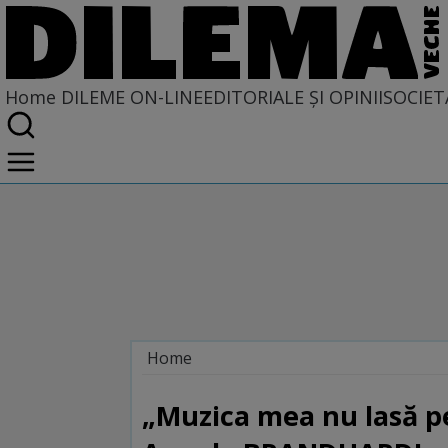
Home
DILEME ON-LINE
EDITORIALE ȘI OPINII
SOCIET
Home
Dileme on-line
„Muzica mea nu lasă pe