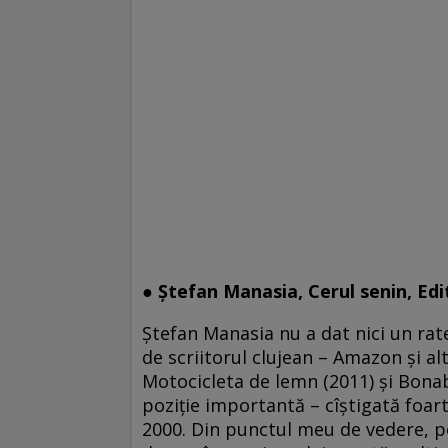
● Ștefan Manasia, Cerul senin, Ed
Ștefan Manasia nu a dat nici un rat
de scriitorul clujean – Amazon și al
Motocicleta de lemn (2011) și Bonab
poziție importantă – cîștigată foart
2000. Din punctul meu de vedere, poe