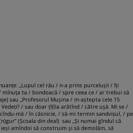
anțe: „Lupul cel rău / n-a prins purcelușii / îți
/ mînuța ta / bondoacă / spre ceea ce / ar trebui să
raje) sau „Profesorul Mușina / m-aștepta cele 15
Vedeți? / sau doar țîțîia arătînd / către ușă. Mi se /
rcîndu-mă / în căsnicie, / să-mi termin sandvișul, / pe
n)gur” (Școala din deal) sau „Şi numai gîndul că
/ ieşi amîndoi să construim şi să demolăm, să