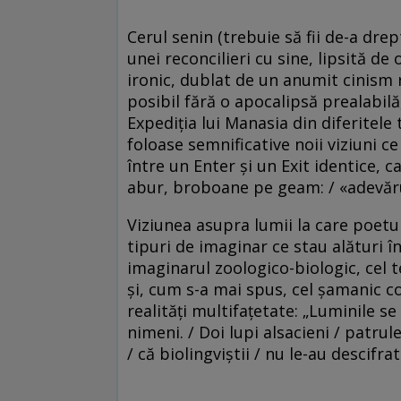
Cerul senin (trebuie să fii de-a drep
unei reconcilieri cu sine, lipsită de
ironic, dublat de un anumit cinism re
posibil fără o apocalipsă prealabilă,
Expediția lui Manasia din diferitele
foloase semnificative noii viziuni c
între un Enter și un Exit identice, c
abur, broboane pe geam: / «adevărul
Viziunea asupra lumii la care poetul
tipuri de imaginar ce stau alături î
imaginarul zoologico-biologic, cel t
și, cum s-a mai spus, cel șamanic c
realități multifațetate: „Luminile se
nimeni. / Doi lupi alsacieni / patrul
/ că biolingviștii / nu le-au descifr