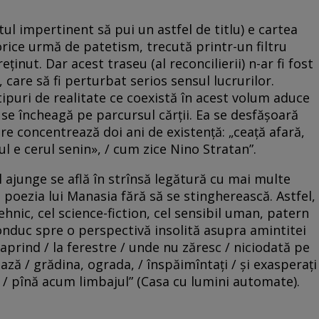
tul impertinent să pui un astfel de titlu) e cartea
 orice urmă de patetism, trecută printr-un filtru
ținut. Dar acest traseu (al reconcilierii) n-ar fi fost
 care să fi perturbat serios sensul lucrurilor.
 tipuri de realitate ce coexistă în acest volum aduce
e se încheagă pe parcursul cărții. Ea se desfășoară
are concentrează doi ani de existență: „ceață afară,
 e cerul senin», / cum zice Nino Stratan”.
 ajunge se află în strînsă legătură cu mai multe
n poezia lui Manasia fără să se stingherească. Astfel,
ehnic, cel science-fiction, cel sensibil uman, patern
onduc spre o perspectivă insolită asupra amintitei
 aprind / la ferestre / unde nu zăresc / niciodată pe
ează / grădina, ograda, / înspăimîntați / și exasperați
at / pînă acum limbajul” (Casa cu lumini automate).