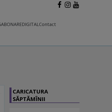
G
ABONARE
DIGITAL
Contact
CARICATURA
SĂPTĂMÎNII