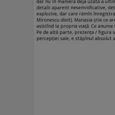
dar nu în maniera deja uzată a ultim
detalii aparent nesemnificative, deta
explozive, dar care rămîn înregistr
Mironescu dixit). Manasia știe ce ar
asistînd la propria viaţă. Ce anume 
Pe de altă parte, prezența / figura
percepției sale, e stăpînul absolut a