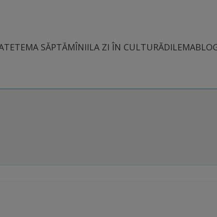
ATE
TEMA SĂPTĂMÎNII
LA ZI ÎN CULTURĂ
DILEMABLO