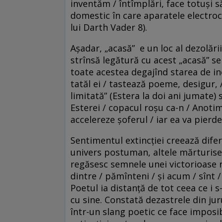
inventăm / întîmplări, face totuşi s
domestic în care aparatele electroc
lui Darth Vader 8).
Aşadar, „acasă” e un loc al dezolării,
strînsă legătură cu acest „acasă” s
toate acestea degajînd starea de in
tatăl ei / tastează poeme, desigur
limitată” (Estera la doi ani jumate)
Esterei / copacul roşu ca-n / Anotim
accelereze şoferul / iar ea va pierd
Sentimentul extincţiei creează difer
univers postuman, altele mărturises
regăsesc semnele unei victorioase r
dintre / pămînteni / şi acum / sînt / 
Poetul ia distanţă de tot ceea ce i 
cu sine. Constată dezastrele din juru
într-un slang poetic ce face imposi