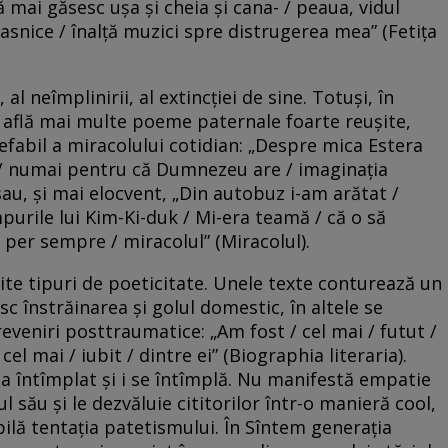
ă mai găsesc uşa şi cheia şi cana- / peaua, vidul
asnice / înalţă muzici spre distrugerea mea” (Fetiţa
 al neîmplinirii, al extincţiei de sine. Totuşi, în
e află mai multe poeme paternale foarte reuşite,
efabil a miracolului cotidian: „Despre mica Estera
, / numai pentru că Dumnezeu are / imaginaţia
 sau, şi mai elocvent, „Din autobuz i-am arătat /
purile lui Kim-Ki-duk / Mi-era teamă / că o să
e per sempre / miracolul” (Miracolul).
ite tipuri de poeticitate. Unele texte conturează un
c înstrăinarea şi golul domestic, în altele se
eveniri posttraumatice: „Am fost / cel mai / futut /
cel mai / iubit / dintre ei” (Biographia literaria).
s-a întîmplat şi i se întîmplă. Nu manifestă empatie
l său şi le dezvăluie cititorilor într-o manieră cool,
bilă tentaţia patetismului. În Sîntem generaţia