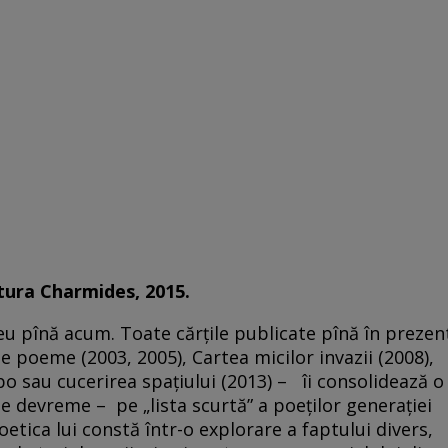
itura Charmides, 2015.
eu pînă acum. Toate cărțile publicate pînă în prezen
te poeme (2003, 2005), Cartea micilor invazii (2008),
o sau cucerirea spațiului (2013) – îi consolidează o
e devreme – pe „lista scurtă” a poeților generației
tica lui constă într-o explorare a faptului divers,