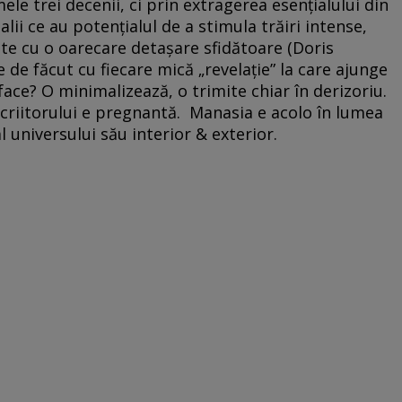
ele trei decenii, ci prin extragerea esențialului din
lii ce au potențialul de a stimula trăiri intense,
ate cu o oarecare detașare sfidătoare (Doris
e de făcut cu fiecare mică „revelație” la care ajunge
face? O minimalizează, o trimite chiar în derizoriu.
 scriitorului e pregnantă. Manasia e acolo în lumea
l universului său interior & exterior.