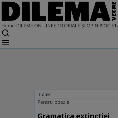
Home
DILEME ON-LINE
EDITORIALE ȘI OPINII
SOCIET
Home
Dileme on-line
Pentru poezie
Gramatica extincţiei