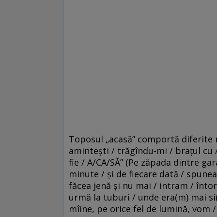
Toposul „acasă” comportă diferite nu
amintești / trăgîndu-mi / brațul cu 
fie / A/CA/SĂ” (Pe zăpada dintre ga
minute / și de fiecare dată / spunea 
făcea jenă și nu mai / intram / înto
urmă la tuburi / unde era(m) mai si(
mîine, pe orice fel de lumină, vom 