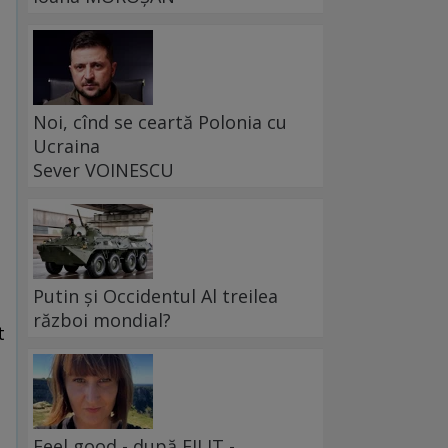
Noi, cînd se ceartă Polonia cu
Ucraina
Sever VOINESCU
Putin și Occidentul Al treilea
război mondial?
t
Feel good - după FILIT -