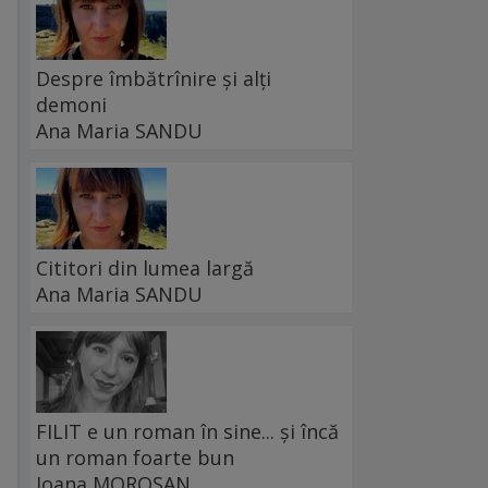
Despre îmbătrînire și alți
demoni
Ana Maria SANDU
Cititori din lumea largă
Ana Maria SANDU
FILIT e un roman în sine... și încă
un roman foarte bun
Ioana MOROȘAN