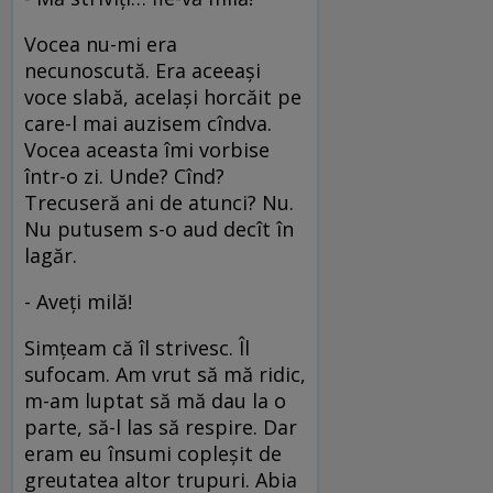
Vocea nu-mi era
necunoscută. Era aceeaşi
voce slabă, acelaşi horcăit pe
care-l mai auzisem cîndva.
Vocea aceasta îmi vorbise
într-o zi. Unde? Cînd?
Trecuseră ani de atunci? Nu.
Nu putusem s-o aud decît în
lagăr.
- Aveţi milă!
Simţeam că îl strivesc. Îl
sufocam. Am vrut să mă ridic,
m-am luptat să mă dau la o
parte, să-l las să respire. Dar
eram eu însumi copleşit de
greutatea altor trupuri. Abia