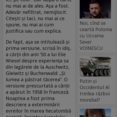
nu mai ai de ales. Aşa a fost.
Adevăr nefiltrat, nemijlocit.
Citeşti şi taci, nu mai ai ce
Noi, cînd se
spune, nu mai ai cum
ceartă Polonia
justifica sau cum explica.
cu Ucraina
Sever
De fapt, aşa se intitulează şi
VOINESCU
prima versiune, scrisă în idiş,
a cărţii din anii ‘50 a lui Elie
Wiesel despre experienţa sa
din lagărele de la Auschwitz,
Gleiwitz şi Buchenwald: „Şi
lumea a păstrat tăcerea”. O
Putin și
versiune prescurtată a cărţii
Occidentul Al
a apărut în 1958 în franceză.
treilea război
Noaptea a fost prima
mondial?
descriere a exterminării
evreilor în marea hecatombă