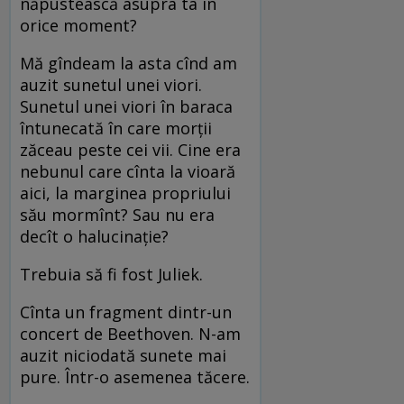
năpustească asupra ta în
orice moment?
Mă gîndeam la asta cînd am
auzit sunetul unei viori.
Sunetul unei viori în baraca
întunecată în care morţii
zăceau peste cei vii. Cine era
nebunul care cînta la vioară
aici, la marginea propriului
său mormînt? Sau nu era
decît o halucinaţie?
Trebuia să fi fost Juliek.
Cînta un fragment dintr-un
concert de Beethoven. N-am
auzit niciodată sunete mai
pure. Într-o asemenea tăcere.