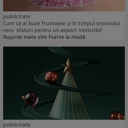
publicitate
Cum să ai buze frumoase şi în timpul sezonului
rece: sfaturi pentru un aspect irezistibil
Rujurile mate sînt foarte la modă.
publicitate