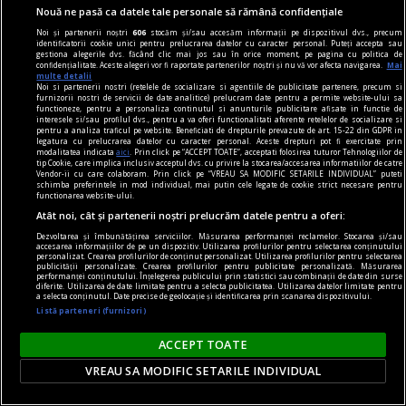
prima ediție limitată a celui mai inovator produs
Nouă ne pasă ca datele tale personale să rămână confidențiale
din portofoliul său de alternative fără fum.
Noi și partenerii noștri
606
stocăm și/sau accesăm informații pe dispozitivul dvs., precum
identificatorii cookie unici pentru prelucrarea datelor cu caracter personal. Puteți accepta sau
gestiona alegerile dvs. făcând clic mai jos sau în orice moment, pe pagina cu politica de
confidențialitate. Aceste alegeri vor fi raportate partenerilor noștri și nu vă vor afecta navigarea.
Mai
multe detalii
Noi si partenerii nostri (retelele de socializare si agentiile de publicitate partenere, precum si
furnizorii nostri de servicii de date analitice) prelucram date pentru a permite website-ului sa
functioneze, pentru a personaliza continutul si anunturile publicitare afisate in functie de
interesele si/sau profilul dvs., pentru a va oferi functionalitati aferente retelelor de socializare si
pentru a analiza traficul pe website. Beneficiati de drepturile prevazute de art. 15-22 din GDPR in
legatura cu prelucrarea datelor cu caracter personal. Aceste drepturi pot fi exercitate prin
modalitatea indicata
aici
. Prin click pe “ACCEPT TOATE”, acceptati folosirea tuturor Tehnologiilor de
tip Cookie, care implica inclusiv acceptul dvs. cu privire la stocarea/accesarea informatiilor de catre
Vendor-ii cu care colaboram. Prin click pe “VREAU SA MODIFIC SETARILE INDIVIDUAL” puteti
schimba preferintele in mod individual, mai putin cele legate de cookie strict necesare pentru
functionarea website-ului.
Atât noi, cât și partenerii noștri prelucrăm datele pentru a oferi:
Dezvoltarea și îmbunătățirea serviciilor. Măsurarea performanței reclamelor. Stocarea și/sau
accesarea informațiilor de pe un dispozitiv. Utilizarea profilurilor pentru selectarea conținutului
personalizat. Crearea profilurilor de conținut personalizat. Utilizarea profilurilor pentru selectarea
publicității personalizate. Crearea profilurilor pentru publicitate personalizată. Măsurarea
performanței conținutului. Înțelegerea publicului prin statistici sau combinații de date din surse
diferite. Utilizarea de date limitate pentru a selecta publicitatea. Utilizarea datelor limitate pentru
publicitate
a selecta conținutul. Date precise de geolocație și identificarea prin scanarea dispozitivului.
Listă parteneri (furnizori)
Grand Hotel Europa sau adevărul minciunilor la
persoana întîi
ACCEPT TOATE
Cu atît mai puțin unul în vogă ca autoficțiunea,
VREAU SA MODIFIC SETARILE INDIVIDUAL
explorat de nume mari ale ultimelor decenii