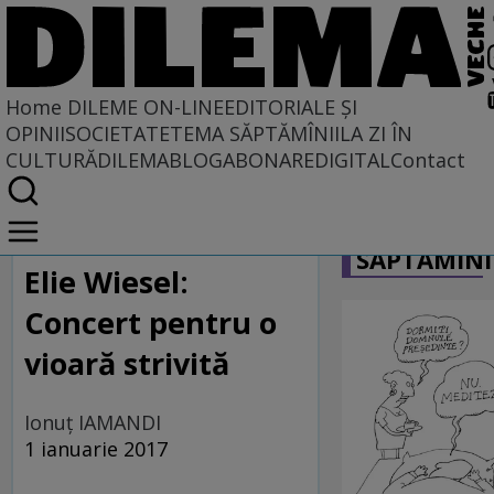
Home
DILEME ON-LINE
EDITORIALE ȘI
OPINII
SOCIETATE
TEMA SĂPTĂMÎNII
LA ZI ÎN
CULTURĂ
DILEMABLOG
ABONARE
DIGITAL
Contact
Home
CARICATU
Dileme on-line
SĂPTĂMÎNI
Elie Wiesel:
Concert pentru o
vioară strivită
Ionuţ IAMANDI
1 ianuarie 2017