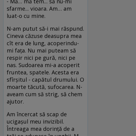
- Mă… mă tem... să nu-mi
sfarme... vioara. Am… am
luat-o cu mine.
N-am putut să-i mai răspund.
Cineva căzuse deasupra mea
cît era de lung, acoperindu-
mi faţa. Nu mai puteam să
respir nici pe gură, nici pe
nas. Sudoarea mi-a acoperit
fruntea, spatele. Acesta era
sfîrşitul - capătul drumului. O
moarte tăcută, sufocarea. N-
aveam cum să strig, să chem
ajutor.
Am încercat să scap de
ucigaşul meu invizibil.
Întreaga mea dorinţă de a