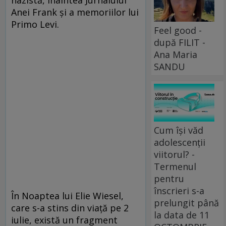
nazistă, înaintea Jurnalului
Anei Frank și a memoriilor lui
Primo Levi.
Feel good -
după FILIT -
Ana Maria
SANDU
Cum își văd
adolescenții
viitorul? -
Termenul
pentru
înscrieri s-a
În Noaptea lui Elie Wiesel,
prelungit până
care s-a stins din viaţă pe 2
la data de 11
iulie, există un fragment