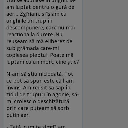
trăi se adunase în unghii. M-
am luptat pentru o gură de
aer… Zgîriam, sfîşiam cu
unghiile un trup în
descompunere, care nu mai
reacţiona la durere. Nu
reuşeam să mă eliberez de
sub grămada care-mi
copleşea pieptul. Poate mă
luptam cu un mort, cine ştie?
N-am să ştiu niciodată. Tot
ce pot să spun este că l-am
învins. Am reuşit să sap în
zidul de trupuri în agonie, să-
mi croiesc o deschizătură
prin care puteam să sorb
puţin aer.
- Tată, cum te simţi? am