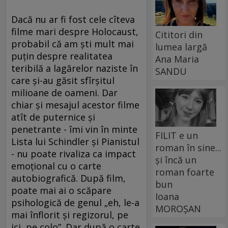
Dacă nu ar fi fost cele cîteva
filme mari despre Holocaust,
Cititori din
probabil că am şti mult mai
lumea largă
puţin despre realitatea
Ana Maria
teribilă a lagărelor naziste în
SANDU
care şi-au găsit sfîrşitul
milioane de oameni. Dar
chiar şi mesajul acestor filme
atît de puternice şi
penetrante - îmi vin în minte
FILIT e un
Lista lui Schindler şi Pianistul
roman în sine...
- nu poate rivaliza ca impact
și încă un
emoţional cu o carte
roman foarte
autobiografică. După film,
bun
poate mai ai o scăpare
Ioana
psihologică de genul „eh, le-a
MOROȘAN
mai înflorit şi regizorul, pe
ici, pe colo”. Dar după o carte