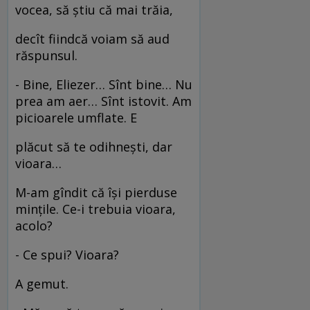
vocea, să ştiu că mai trăia,
decît fiindcă voiam să aud
răspunsul.
- Bine, Eliezer… Sînt bine… Nu
prea am aer… Sînt istovit. Am
picioarele umflate. E
plăcut să te odihneşti, dar
vioara…
M-am gîndit că îşi pierduse
minţile. Ce-i trebuia vioara,
acolo?
- Ce spui? Vioara?
A gemut.