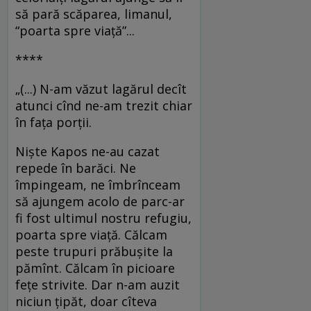
să pară scăparea, limanul,
“poarta spre viaţă”...
****
„(...) N-am văzut lagărul decît
atunci cînd ne-am trezit chiar
în faţa porţii.
Nişte Kapos ne-au cazat
repede în barăci. Ne
împingeam, ne îmbrînceam
să ajungem acolo de parc-ar
fi fost ultimul nostru refugiu,
poarta spre viaţă. Călcam
peste trupuri prăbuşite la
pămînt. Călcam în picioare
feţe strivite. Dar n-am auzit
niciun ţipăt, doar cîteva