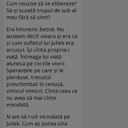
Cum reuşise să se elibereze?
Să-şi scoată trupul de sub al
meu fără să simt?
Era întuneric beznă. Nu
auzeam decît vioara şi era ca
şi cum sufletul lui Juliek era
arcuşul. Îşi cînta propria-i
viaţă. Întreaga lui viaţă
aluneca pe corzile viorii.
Speranţele pe care şi le
pierduse, trecutul
preschimbat în cenuşă,
viitorul nimicit. Cînta ceea ce
nu avea să mai cînte
vreodată.
N-am să-l uit niciodată pe
Juliek. Cum aş putea uita