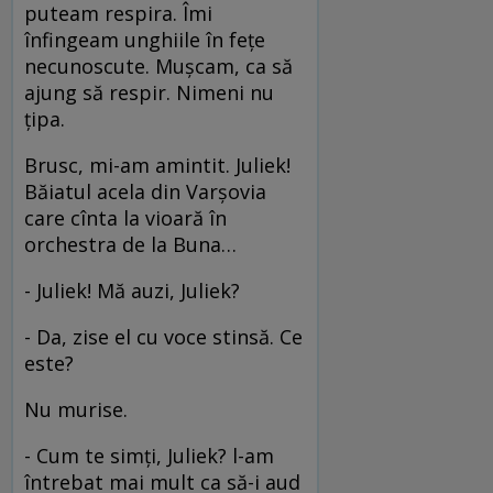
puteam respira. Îmi
înfingeam unghiile în feţe
necunoscute. Muşcam, ca să
ajung să respir. Nimeni nu
ţipa.
Brusc, mi-am amintit. Juliek!
Băiatul acela din Varşovia
care cînta la vioară în
orchestra de la Buna…
- Juliek! Mă auzi, Juliek?
- Da, zise el cu voce stinsă. Ce
este?
Nu murise.
- Cum te simţi, Juliek? l-am
întrebat mai mult ca să-i aud