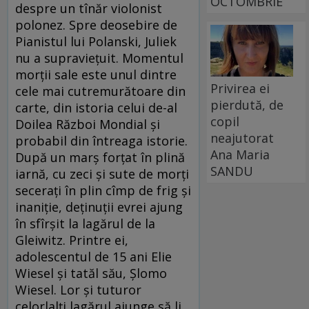
OCTOMBRIE
despre un tînăr violonist
polonez. Spre deosebire de
Pianistul lui Polanski, Juliek
nu a supravieţuit. Momentul
morţii sale este unul dintre
Privirea ei
cele mai cutremurătoare din
pierdută, de
carte, din istoria celui de-al
copil
Doilea Război Mondial şi
neajutorat
probabil din întreaga istorie.
Ana Maria
După un marş forţat în plină
SANDU
iarnă, cu zeci şi sute de morţi
seceraţi în plin cîmp de frig şi
inaniţie, deţinuţii evrei ajung
în sfîrşit la lagărul de la
Gleiwitz. Printre ei,
adolescentul de 15 ani Elie
Wiesel şi tatăl său, Şlomo
Wiesel. Lor şi tuturor
celorlalţi lagărul ajunge să li