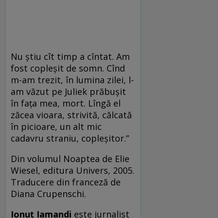
Nu ştiu cît timp a cîntat. Am
fost copleşit de somn. Cînd
m-am trezit, în lumina zilei, l-
am văzut pe Juliek prăbuşit
în faţa mea, mort. Lîngă el
zăcea vioara, strivită, călcată
în picioare, un alt mic
cadavru straniu, copleşitor.”
Din volumul Noaptea de Elie
Wiesel, editura Univers, 2005.
Traducere din franceză de
Diana Crupenschi.
Ionuţ Iamandi
este jurnalist