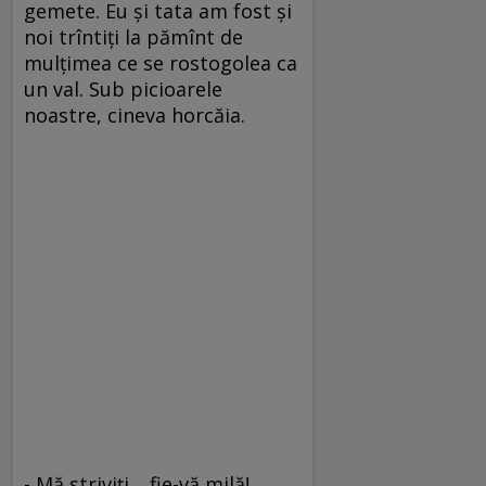
gemete. Eu şi tata am fost şi
noi trîntiţi la pămînt de
mulţimea ce se rostogolea ca
un val. Sub picioarele
noastre, cineva horcăia.
- Mă striviţi… fie-vă milă!