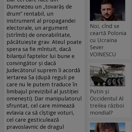
Dumnezeu un „tovarăş de
drum” rentabil, un
instrument al propagandei
Noi, cînd se
electorale, un argument
ceartă Polonia
(strîmb) de onorabilitate,
cu Ucraina
păcătuieşte grav. Ateul poate
Sever
spera sa fie mîntuit, dacă
VOINESCU
bilanţul faptelor lui bune e
convingător şi dacă
Judecătorul suprem îi acordă
iertarea Sa (după reguli pe
care nu le putem traduce în
Putin și
limbajul previzibil al justiţiei
Occidentul Al
omeneşti). Dar manipulatorul
treilea război
sfruntat, cel care mimează
mondial?
evlavia ca să cîştige voturi,
cel care gesticulează
pravoslavnic de dragul