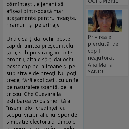
OCTOMBRIE
pămînteşti, e jenant să
afişezi dintr-odată mari
ataşamente pentru moaşte,
hramuri, şi pelerinaje.
Privirea ei
Una e să-ţi dai ochii peste
pierdută, de
cap dinaintea preşedintelui
copil
ţării, sub povara ignoranţei
neajutorat
proprii, alta e să-ţi dai ochii
Ana Maria
peste cap pe la icoane şi pe
SANDU
sub straie de preoţi. Nu poţi
trece, fără explicaţii, cu un fel
de naturaleţe toantă, de la
tricoul Che Guevara la
exhibarea voios smerită a
însemnelor credinţei, cu
scopul vizibil al unui spor de
simpatie electorală. Dincolo
de neruşinare, se întrevede,