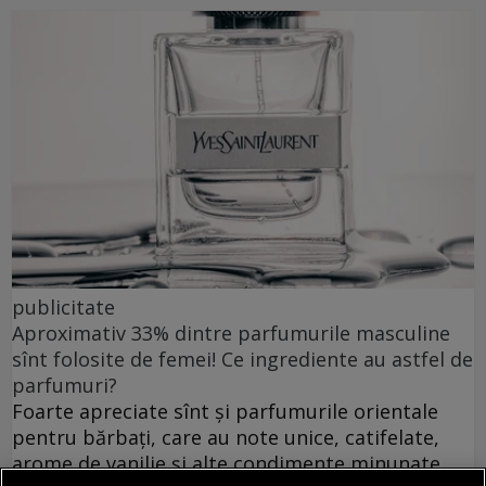
publicitate
Aproximativ 33% dintre parfumurile masculine
sînt folosite de femei! Ce ingrediente au astfel de
parfumuri?
Foarte apreciate sînt și parfumurile orientale
pentru bărbați, care au note unice, catifelate,
arome de vanilie și alte condimente minunate.