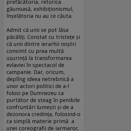
prefăcătoria, retorica
găunoasă, exhibiţionismul,
înşelătoria nu au ce căuta.
Admit că unii se pot lăsa
păcăliţi. Constat cu tristeţe şi
că unii dintre ierarhii noştri
consimt cu prea multă
uşurinţă la transformarea
evlaviei în spectacol de
campanie. Dar, oricum,
deplîng ideea netrebnică a
unor actori politici de a-l
folosi pe Dumnezeu ca
purtător de steag în penibile
confruntări lumeşti şi de a
dezonora credinţa, folosind-o
ca simplă materie primă a
unei coreografii de iarmaroc.