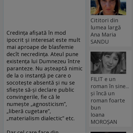
Cititori din
lumea largă
Credinţa afişată în mod
Ana Maria
ipocrit şi interesat este mult
SANDU
mai aproape de blasfemie
decît necredinţa. Ateul pune
existenţa lui Dumnezeu între
paranteze. Nu aşteaptă nimic
de la o instanţă pe care o
FILIT e un
socoteşte absentă şi nu se
roman în sine...
sfieşte să-şi declare public
și încă un
convingerile, fie că le
roman foarte
numeşte „agnosticism”,
bun
„liberă cugetare”,
Ioana
„materialism dialectic” etc.
MOROȘAN
Dar cel care face din