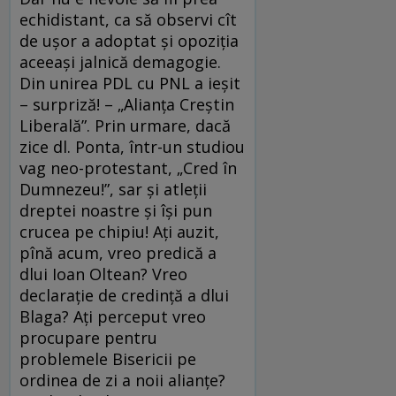
echidistant, ca să observi cît
de uşor a adoptat şi opoziţia
aceeaşi jalnică demagogie.
Din unirea PDL cu PNL a ieşit
– surpriză! – „Alianţa Creştin
Liberală”. Prin urmare, dacă
zice dl. Ponta, într-un studiou
vag neo-protestant, „Cred în
Dumnezeu!”, sar şi atleţii
dreptei noastre şi îşi pun
crucea pe chipiu! Aţi auzit,
pînă acum, vreo predică a
dlui Ioan Oltean? Vreo
declaraţie de credinţă a dlui
Blaga? Aţi perceput vreo
procupare pentru
problemele Bisericii pe
ordinea de zi a noii alianţe?