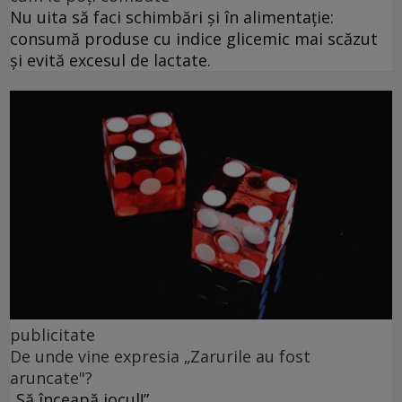
Nu uita să faci schimbări și în alimentație:
consumă produse cu indice glicemic mai scăzut
și evită excesul de lactate.
publicitate
De unde vine expresia „Zarurile au fost
aruncate"?
„Să înceapă jocul!”.