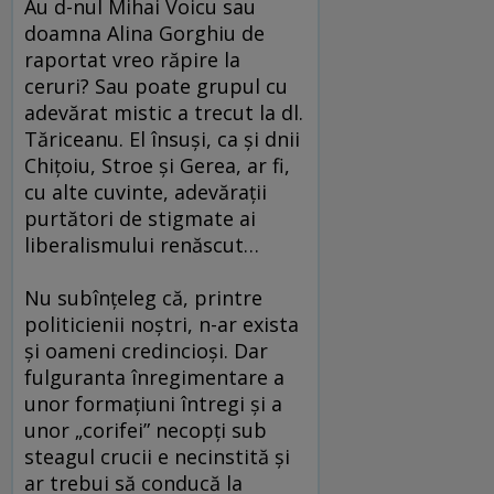
Au d-nul Mihai Voicu sau
doamna Alina Gorghiu de
raportat vreo răpire la
ceruri? Sau poate grupul cu
adevărat mistic a trecut la dl.
Tăriceanu. El însuşi, ca şi dnii
Chiţoiu, Stroe şi Gerea, ar fi,
cu alte cuvinte, adevăraţii
purtători de stigmate ai
liberalismului renăscut…
Nu subînţeleg că, printre
politicienii noştri, n-ar exista
şi oameni credincioşi. Dar
fulguranta înregimentare a
unor formaţiuni întregi şi a
unor „corifei” necopţi sub
steagul crucii e necinstită şi
ar trebui să conducă la