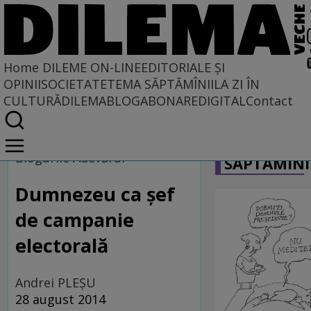
Home
DILEME ON-LINE
EDITORIALE ȘI
OPINII
SOCIETATE
TEMA SĂPTĂMÎNII
LA ZI ÎN
CULTURĂ
DILEMABLOG
ABONARE
DIGITAL
Contact
Home
CARICATU
Dileme on-line
Blogurile Adevărul
SĂPTĂMÎNI
Dumnezeu ca şef
de campanie
electorală
Andrei PLEŞU
28 august 2014