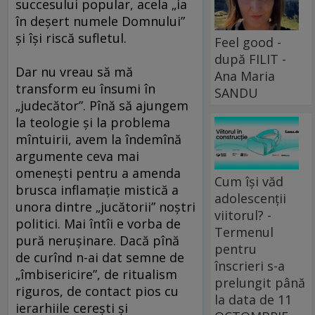
succesului popular, acela „ia
în deşert numele Domnului”
şi îşi riscă sufletul.
Feel good -
după FILIT -
Dar nu vreau să mă
Ana Maria
transform eu însumi în
SANDU
„judecător”. Pînă să ajungem
la teologie şi la problema
mîntuirii, avem la îndemînă
argumente ceva mai
omeneşti pentru a amenda
Cum își văd
brusca inflamaţie mistică a
adolescenții
unora dintre „jucătorii” noştri
viitorul? -
politici. Mai întîi e vorba de
Termenul
pură neruşinare. Dacă pînă
pentru
de curînd n-ai dat semne de
înscrieri s-a
„îmbisericire”, de ritualism
prelungit până
riguros, de contact pios cu
la data de 11
ierarhiile cereşti şi