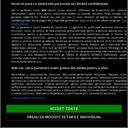
Nouă ne pasă ca datele tale personale să rămână confidențiale
Noi și partenerii noștri
606
stocăm și/sau accesăm informații pe dispozitivul dvs., precum
identificatorii cookie unici pentru prelucrarea datelor cu caracter personal. Puteți accepta sau
gestiona alegerile dvs. făcând clic mai jos sau în orice moment, pe pagina cu politica de
confidențialitate. Aceste alegeri vor fi raportate partenerilor noștri și nu vă vor afecta navigarea.
Mai
multe detalii
Noi si partenerii nostri (retelele de socializare si agentiile de publicitate partenere, precum si
furnizorii nostri de servicii de date analitice) prelucram date pentru a permite website-ului sa
functioneze, pentru a personaliza continutul si anunturile publicitare afisate in functie de
interesele si/sau profilul dvs., pentru a va oferi functionalitati aferente retelelor de socializare si
pentru a analiza traficul pe website. Beneficiati de drepturile prevazute de art. 15-22 din GDPR in
legatura cu prelucrarea datelor cu caracter personal. Aceste drepturi pot fi exercitate prin
modalitatea indicata
aici
. Prin click pe “ACCEPT TOATE”, acceptati folosirea tuturor Tehnologiilor de
tip Cookie, care implica inclusiv acceptul dvs. cu privire la stocarea/accesarea informatiilor de catre
Vendor-ii cu care colaboram. Prin click pe “VREAU SA MODIFIC SETARILE INDIVIDUAL” puteti
schimba preferintele in mod individual, mai putin cele legate de cookie strict necesare pentru
functionarea website-ului.
Atât noi, cât și partenerii noștri prelucrăm datele pentru a oferi:
Dezvoltarea și îmbunătățirea serviciilor. Măsurarea performanței reclamelor. Stocarea și/sau
accesarea informațiilor de pe un dispozitiv. Utilizarea profilurilor pentru selectarea conținutului
publicitate
personalizat. Crearea profilurilor de conținut personalizat. Utilizarea profilurilor pentru selectarea
publicității personalizate. Crearea profilurilor pentru publicitate personalizată. Măsurarea
6 produse de îngrijire care să nu îți lipsească din
performanței conținutului. Înțelegerea publicului prin statistici sau combinații de date din surse
diferite. Utilizarea de date limitate pentru a selecta publicitatea. Utilizarea datelor limitate pentru
a selecta conținutul. Date precise de geolocație și identificarea prin scanarea dispozitivului.
trusa cosmetică
Listă parteneri (furnizori)
Toate acestea au proprietăți extraordinare și te
pot ajuta să îți menții pielea tînără și frumoasă
ACCEPT TOATE
pentru cît mai mult timp.
VREAU SA MODIFIC SETARILE INDIVIDUAL