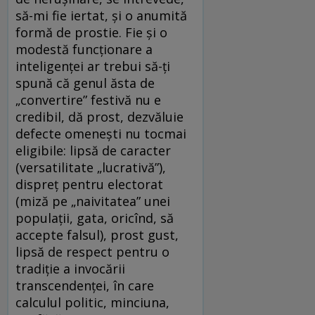
să-mi fie iertat, şi o anumită
formă de prostie. Fie şi o
modestă funcţionare a
inteligenţei ar trebui să-ţi
spună că genul ăsta de
„convertire” festivă nu e
credibil, dă prost, dezvăluie
defecte omeneşti nu tocmai
eligibile: lipsă de caracter
(versatilitate „lucrativă”),
dispreţ pentru electorat
(miză pe „naivitatea” unei
populaţii, gata, oricînd, să
accepte falsul), prost gust,
lipsă de respect pentru o
tradiţie a invocării
transcendenţei, în care
calculul politic, minciuna,