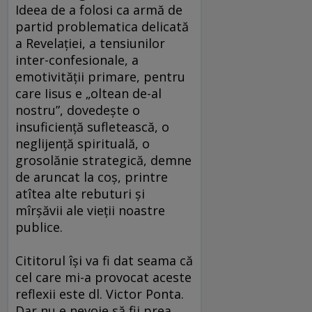
Ideea de a folosi ca armă de
partid problematica delicată
a Revelaţiei, a tensiunilor
inter-confesionale, a
emotivităţii primare, pentru
care Iisus e „oltean de-al
nostru”, dovedeşte o
insuficienţă sufletească, o
neglijenţă spirituală, o
grosolănie strategică, demne
de aruncat la coş, printre
atîtea alte rebuturi şi
mîrşăvii ale vieţii noastre
publice.
Cititorul îşi va fi dat seama că
cel care mi-a provocat aceste
reflexii este dl. Victor Ponta.
Dar nu e nevoie să fii prea