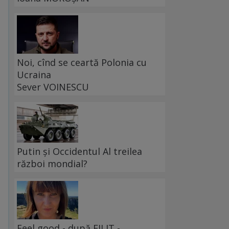
Noi, cînd se ceartă Polonia cu
Ucraina
Sever VOINESCU
Putin și Occidentul Al treilea
război mondial?
Feel good - după FILIT -