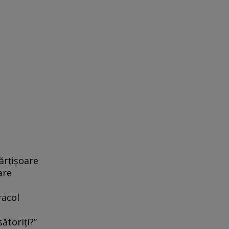
ărţişoare
are
racol
sătoriţi?”