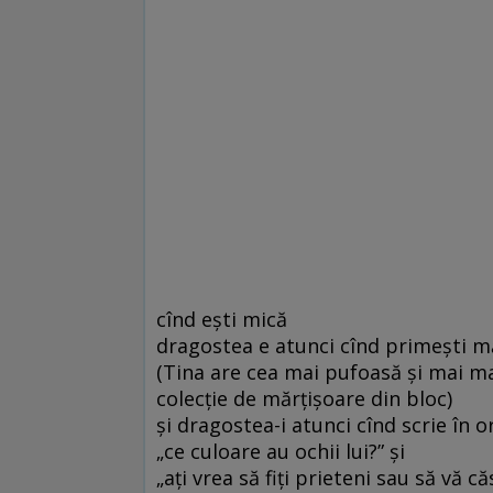
cînd eşti mică
dragostea e atunci cînd primeşti m
(Tina are cea mai pufoasă şi mai m
colecţie de mărţişoare din bloc)
şi dragostea-i atunci cînd scrie în o
„ce culoare au ochii lui?” şi
„aţi vrea să fiţi prieteni sau să vă că