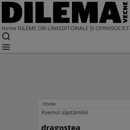
Home
DILEME ON-LINE
EDITORIALE ȘI OPINII
SOCIET
Home
Dileme on-line
Poemul săptămînii
dragostea