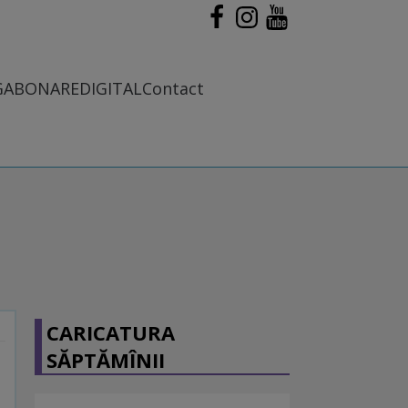
G
ABONARE
DIGITAL
Contact
CARICATURA
SĂPTĂMÎNII