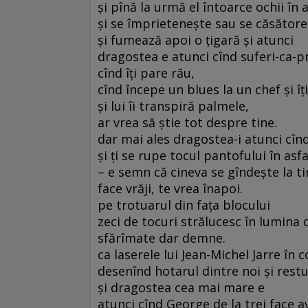
şi pînă la urmă el întoarce ochii în 
şi se împrieteneşte sau se căsătore
şi fumează apoi o ţigară şi atunci
dragostea e atunci cînd suferi-ca-p
cînd îţi pare rău,
cînd începe un blues la un chef şi îţ
şi lui îi transpiră palmele,
ar vrea să ştie tot despre tine.
dar mai ales dragostea-i atunci cîn
şi ţi se rupe tocul pantofului în asfa
– e semn că cineva se gîndeşte la ti
face vrăji, te vrea înapoi.
pe trotuarul din faţa blocului
zeci de tocuri strălucesc în lumina 
sfărîmate dar demne.
ca laserele lui Jean-Michel Jarre în 
desenînd hotarul dintre noi şi restu
şi dragostea cea mai mare e
atunci cînd George de la trei face a