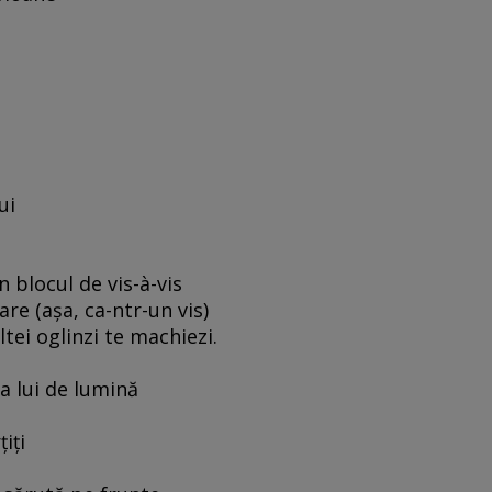
ui
n blocul de vis-à-vis
re (aşa, ca-ntr-un vis)
ltei oglinzi te machiezi.
a lui de lumină
iţi