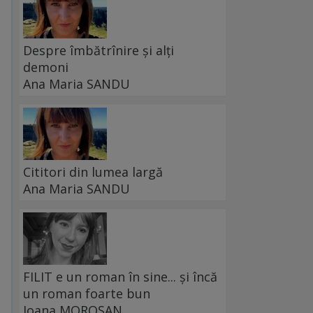
Despre îmbătrînire și alți
demoni
Ana Maria SANDU
Cititori din lumea largă
Ana Maria SANDU
FILIT e un roman în sine... și încă
un roman foarte bun
Ioana MOROȘAN