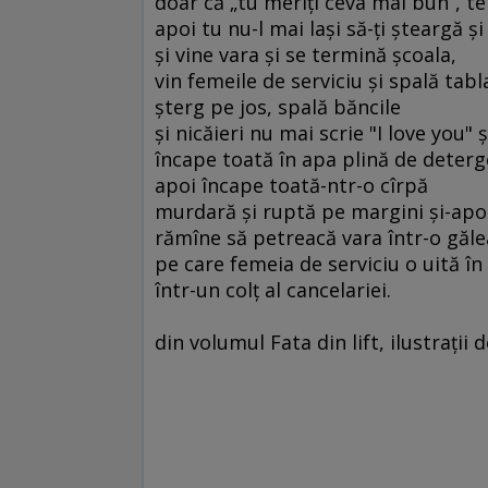
doar că „tu meriţi ceva mai bun“, te
apoi tu nu-l mai laşi să-ţi şteargă şi
şi vine vara şi se termină şcoala,
vin femeile de serviciu şi spală tabl
şterg pe jos, spală băncile
şi nicăieri nu mai scrie "I love you"
încape toată în apa plină de deterg
apoi încape toată-ntr-o cîrpă
murdară şi ruptă pe margini şi-apo
rămîne să petreacă vara într-o găle
pe care femeia de serviciu o uită în
într-un colţ al cancelariei.
din volumul Fata din lift, ilustraţii