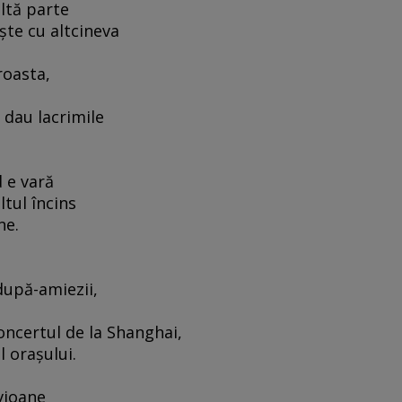
altă parte
şte cu altcineva
roasta,
i dau lacrimile
d e vară
ltul încins
ne.
după-amiezii,
concertul de la Shanghai,
l oraşului.
vioane