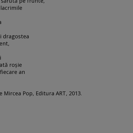
 sărută pe frunte,
 lacrimile
a
 şi dragostea
ent,
i
ată roşie
 fiecare an
 de Mircea Pop, Editura ART, 2013.