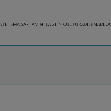
ATE
TEMA SĂPTĂMÎNII
LA ZI ÎN CULTURĂ
DILEMABLO