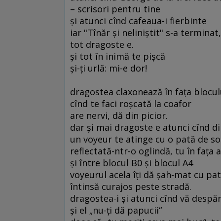
– scrisori pentru tine
şi atunci cînd cafeaua-i fierbinte
iar "Tînăr şi neliniştit" s-a terminat,
tot dragoste e.
şi tot în inimă te pişcă
şi-ţi urlă: mi-e dor!
dragostea claxonează în faţa blocul
cînd te faci roşcată la coafor
are nervi, dă din picior.
dar şi mai dragoste e atunci cînd di
un voyeur te atinge cu o pată de soa
reflectată-ntr-o oglindă, tu în faţa a
şi între blocul B0 şi blocul A4
voyeurul acela îţi dă şah-mat cu pat
întinsă curajos peste stradă.
dragostea-i şi atunci cînd vă despărţ
şi el „nu-ţi dă papucii“