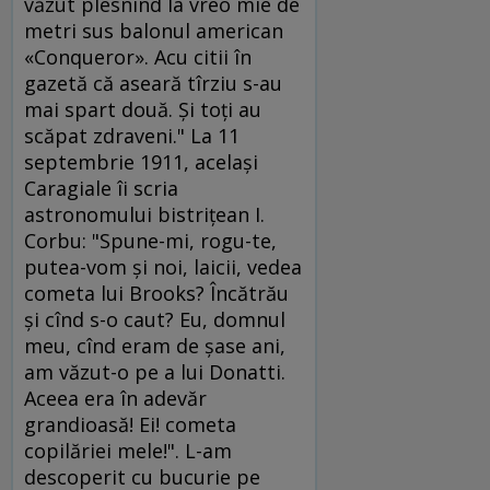
văzut plesnind la vreo mie de
metri sus balonul american
«Conqueror». Acu citii în
gazetă că aseară tîrziu s-au
mai spart două. Şi toţi au
scăpat zdraveni." La 11
septembrie 1911, acelaşi
Caragiale îi scria
astronomului bistriţean I.
Corbu: "Spune-mi, rogu-te,
putea-vom şi noi, laicii, vedea
cometa lui Brooks? Încătrău
şi cînd s-o caut? Eu, domnul
meu, cînd eram de şase ani,
am văzut-o pe a lui Donatti.
Aceea era în adevăr
grandioasă! Ei! cometa
copilăriei mele!". L-am
descoperit cu bucurie pe