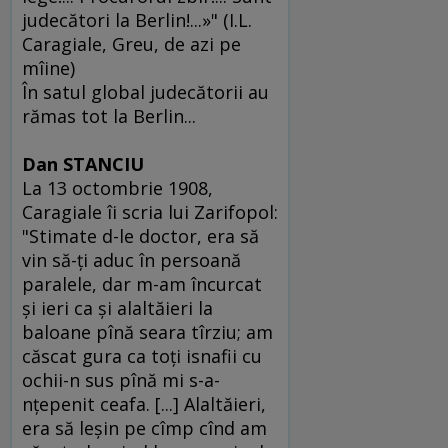
judecători la Berlin!...»" (I.L.
Caragiale, Greu, de azi pe
mîine)
În satul global judecătorii au
rămas tot la Berlin...
Dan STANCIU
La 13 octombrie 1908,
Caragiale îi scria lui Zarifopol:
"Stimate d-le doctor, era să
vin să-ţi aduc în persoană
paralele, dar m-am încurcat
şi ieri ca şi alaltăieri la
baloane pînă seara tîrziu; am
căscat gura ca toţi isnafii cu
ochii-n sus pînă mi s-a-
nţepenit ceafa. [...] Alaltăieri,
era să leşin pe cîmp cînd am