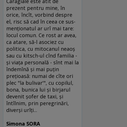
Caragiale este atît de
prezent pentru mine, în
orice, încît, vorbind despre
el, risc să cad în ceea ce sus-
menţionatul ar urî mai tare:
locul comun. Ce rost ar avea,
ca atare, să-l asociez cu
politica, cu mitocanul neaoş
sau cu kitsch-ul cînd familia -
şi viaţa personală - sînt mai la
îndemînă şi mai puţin
preţioasă: numai de cîte ori
plec "la bulivar'", cu copilul,
bona, bunica lui şi birjarul
devenit şofer de taxi, şi
întîlnim, prin peregrinări,
diverşi urîţi...
Simona SORA