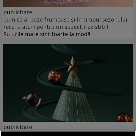
publicitate
Cum să ai buze frumoase şi în timpul sezonului
rece: sfaturi pentru un aspect irezistibil
Rujurile mate sînt foarte la modă.
publicitate
Cadouri de Crăciun pentru cei mai buni prieteni.