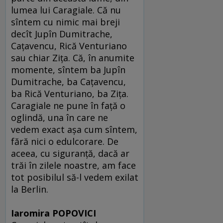
lumea lui Caragiale. Că nu
sîntem cu nimic mai breji
decît Jupîn Dumitrache,
Caţavencu, Rică Venturiano
sau chiar Ziţa. Că, în anumite
momente, sîntem ba Jupîn
Dumitrache, ba Caţavencu,
ba Rică Venturiano, ba Ziţa.
Caragiale ne pune în faţă o
oglindă, una în care ne
vedem exact aşa cum sîntem,
fără nici o edulcorare. De
aceea, cu siguranţă, dacă ar
trăi în zilele noastre, am face
tot posibilul să-l vedem exilat
la Berlin.
Iaromira POPOVICI