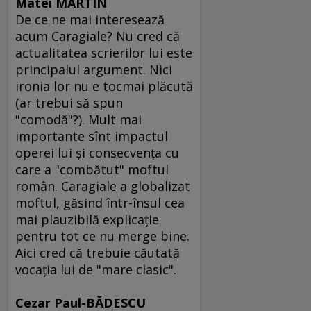
Matei MARTIN
De ce ne mai interesează
acum Caragiale? Nu cred că
actualitatea scrierilor lui este
principalul argument. Nici
ironia lor nu e tocmai plăcută
(ar trebui să spun
"comodă"?). Mult mai
importante sînt impactul
operei lui şi consecvenţa cu
care a "combătut" moftul
român. Caragiale a globalizat
moftul, găsind într-însul cea
mai plauzibilă explicaţie
pentru tot ce nu merge bine.
Aici cred că trebuie căutată
vocaţia lui de "mare clasic".
Cezar Paul-BĂDESCU