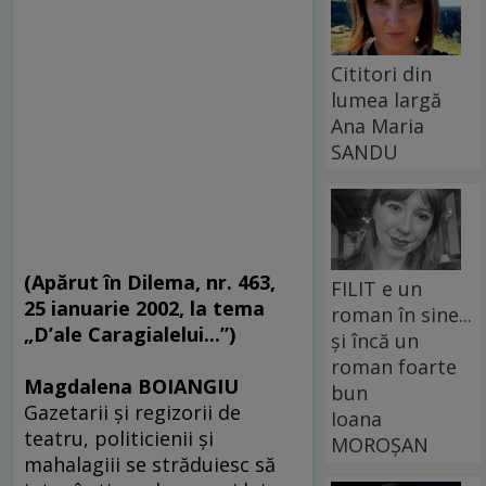
Cititori din
lumea largă
Ana Maria
SANDU
(Apărut în Dilema, nr. 463,
FILIT e un
25 ianuarie 2002, la tema
roman în sine...
„D’ale Caragialelui...”)
și încă un
roman foarte
Magdalena BOIANGIU
bun
Gazetarii şi regizorii de
Ioana
teatru, politicienii şi
MOROȘAN
mahalagiii se străduiesc să