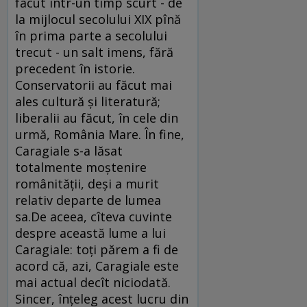
facut într-un timp scurt - de
la mijlocul secolului XIX pînă
în prima parte a secolului
trecut - un salt imens, fără
precedent în istorie.
Conservatorii au făcut mai
ales cultură şi literatură;
liberalii au făcut, în cele din
urmă, România Mare. În fine,
Caragiale s-a lăsat
totalmente moştenire
românităţii, deşi a murit
relativ departe de lumea
sa.De aceea, cîteva cuvinte
despre această lume a lui
Caragiale: toţi părem a fi de
acord că, azi, Caragiale este
mai actual decît niciodată.
Sincer, înţeleg acest lucru din