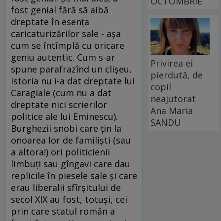
OCTOMBRIE
fost genial fără să aibă
dreptate în esenţa
caricaturizărilor sale - aşa
cum se întîmplă cu oricare
geniu autentic. Cum s-ar
Privirea ei
spune parafrazînd un clişeu,
pierdută, de
istoria nu i-a dat dreptate lui
copil
Caragiale (cum nu a dat
neajutorat
dreptate nici scrierilor
Ana Maria
politice ale lui Eminescu).
SANDU
Burghezii snobi care ţin la
onoarea lor de familişti (sau
a altora!) ori politicienii
limbuţi sau gîngavi care dau
replicile în piesele sale şi care
erau liberalii sfîrşitului de
secol XIX au fost, totuşi, cei
prin care statul român a