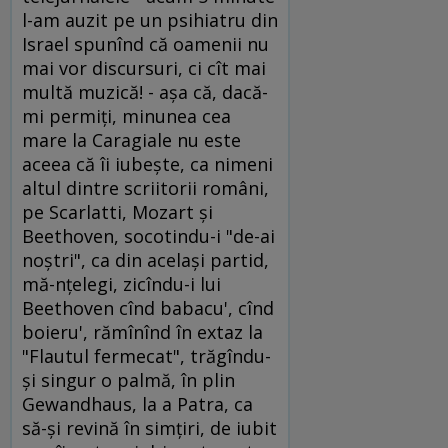
l-am auzit pe un psihiatru din
Israel spunînd că oamenii nu
mai vor discursuri, ci cît mai
multă muzică! - aşa că, dacă-
mi permiţi, minunea cea
mare la Caragiale nu este
aceea că îi iubeşte, ca nimeni
altul dintre scriitorii români,
pe Scarlatti, Mozart şi
Beethoven, socotindu-i "de-ai
noştri", ca din acelaşi partid,
mă-nţelegi, zicîndu-i lui
Beethoven cînd babacu', cînd
boieru', rămînînd în extaz la
"Flautul fermecat", trăgîndu-
şi singur o palmă, în plin
Gewandhaus, la a Patra, ca
să-şi revină în simţiri, de iubit