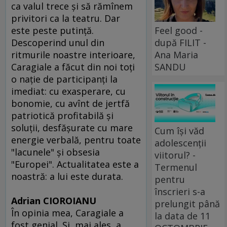
ca valul trece şi să rămînem
privitori ca la teatru. Dar
Feel good -
este peste putinţă.
după FILIT -
Descoperind unul din
Ana Maria
ritmurile noastre interioare,
SANDU
Caragiale a făcut din noi toţi
o naţie de participanţi la
imediat: cu exasperare, cu
bonomie, cu avînt de jertfă
patriotică profitabilă şi
soluţii, desfăşurate cu mare
Cum își văd
energie verbală, pentru toate
adolescenții
"lacunele" şi obsesia
viitorul? -
"Europei". Actualitatea este a
Termenul
noastră: a lui este durata.
pentru
înscrieri s-a
Adrian CIOROIANU
prelungit până
În opinia mea, Caragiale a
la data de 11
fost genial. Şi, mai ales, a