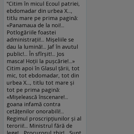
"Citim în micul Ecoul patriei,
ebdomadar din urbea X...,
titlu mare pe prima pagină:
«Panamaua de la noi!...
Potlogăriile foastei
administraţii!... Mişeliile se
dau la lumină!... Jaf în avutul
public!... În sfîrşit!... Jos
masca! Hoţii la puşcărie!...»
Citim apoi în Glasul ţării, tot
mic, tot ebdomadar, tot din
urbea X..., titlu tot mare şi
tot pe prima pagină:
«Mişelească înscenare!...
goana infamă contra
cetăţenilor onorabili!...
Regimul proscripţiunilor şi al
terorii!... Ministrul fără de
lege!... Procurorul zbir!... Sunt