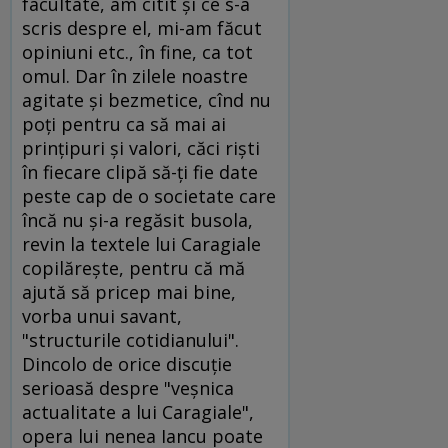
facultate, am citit şi ce s-a
scris despre el, mi-am făcut
opiniuni etc., în fine, ca tot
omul. Dar în zilele noastre
agitate şi bezmetice, cînd nu
poţi pentru ca să mai ai
prinţipuri şi valori, căci rişti
în fiecare clipă să-ţi fie date
peste cap de o societate care
încă nu şi-a regăsit busola,
revin la textele lui Caragiale
copilăreşte, pentru că mă
ajută să pricep mai bine,
vorba unui savant,
"structurile cotidianului".
Dincolo de orice discuţie
serioasă despre "veşnica
actualitate a lui Caragiale",
opera lui nenea Iancu poate