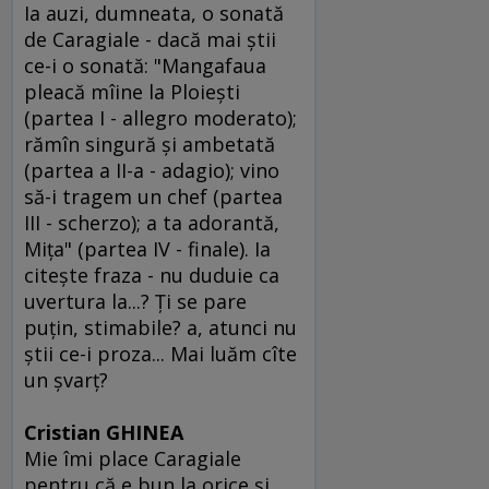
Ia auzi, dumneata, o sonată
de Caragiale - dacă mai ştii
ce-i o sonată: "Mangafaua
pleacă mîine la Ploieşti
(partea I - allegro moderato);
rămîn singură şi ambetată
(partea a II-a - adagio); vino
să-i tragem un chef (partea
III - scherzo); a ta adorantă,
Miţa" (partea IV - finale). Ia
citeşte fraza - nu duduie ca
uvertura la...? Ţi se pare
puţin, stimabile? a, atunci nu
ştii ce-i proza... Mai luăm cîte
un şvarţ?
Cristian GHINEA
Mie îmi place Caragiale
pentru că e bun la orice şi