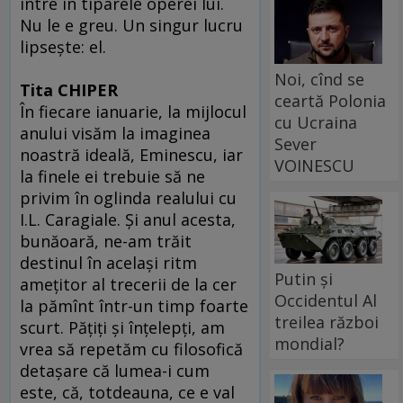
intre în tiparele operei lui.
Nu le e greu. Un singur lucru
lipseşte: el.
Noi, cînd se
Tita CHIPER
ceartă Polonia
În fiecare ianuarie, la mijlocul
cu Ucraina
anului visăm la imaginea
Sever
noastră ideală, Eminescu, iar
VOINESCU
la finele ei trebuie să ne
privim în oglinda realului cu
I.L. Caragiale. Şi anul acesta,
bunăoară, ne-am trăit
destinul în acelaşi ritm
Putin și
ameţitor al trecerii de la cer
Occidentul Al
la pămînt într-un timp foarte
treilea război
scurt. Păţiţi şi înţelepţi, am
mondial?
vrea să repetăm cu filosofică
detaşare că lumea-i cum
este, că, totdeauna, ce e val