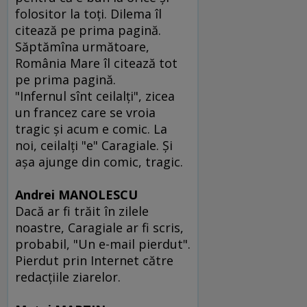
folositor la toţi. Dilema îl
citează pe prima pagină.
Săptămîna următoare,
România Mare îl citează tot
pe prima pagină.
"Infernul sînt ceilalţi", zicea
un francez care se vroia
tragic şi acum e comic. La
noi, ceilalţi "e" Caragiale. Şi
aşa ajunge din comic, tragic.
Andrei MANOLESCU
Dacă ar fi trăit în zilele
noastre, Caragiale ar fi scris,
probabil, "Un e-mail pierdut".
Pierdut prin Internet către
redacţiile ziarelor.