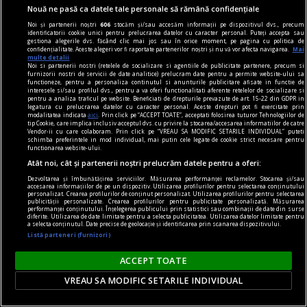
Nouă ne pasă ca datele tale personale să rămână confidențiale
3 idei pe care o să le adore și Moșul
Noi și partenerii noștri
606
stocăm și/sau accesăm informații pe dispozitivul dvs., precum
Dacă în cercul de prieteni aveți iubitoare de
identificatorii cookie unici pentru prelucrarea datelor cu caracter personal. Puteți accepta sau
gestiona alegerile dvs. făcând clic mai jos sau în orice moment, pe pagina cu politica de
beauty, un calendar advent este o idee minunată.
confidențialitate. Aceste alegeri vor fi raportate partenerilor noștri și nu vă vor afecta navigarea.
Mai
multe detalii
Noi si partenerii nostri (retelele de socializare si agentiile de publicitate partenere, precum si
furnizorii nostri de servicii de date analitice) prelucram date pentru a permite website-ului sa
functioneze, pentru a personaliza continutul si anunturile publicitare afisate in functie de
interesele si/sau profilul dvs., pentru a va oferi functionalitati aferente retelelor de socializare si
pentru a analiza traficul pe website. Beneficiati de drepturile prevazute de art. 15-22 din GDPR in
legatura cu prelucrarea datelor cu caracter personal. Aceste drepturi pot fi exercitate prin
modalitatea indicata
aici
. Prin click pe “ACCEPT TOATE”, acceptati folosirea tuturor Tehnologiilor de
tip Cookie, care implica inclusiv acceptul dvs. cu privire la stocarea/accesarea informatiilor de catre
Vendor-ii cu care colaboram. Prin click pe “VREAU SA MODIFIC SETARILE INDIVIDUAL” puteti
schimba preferintele in mod individual, mai putin cele legate de cookie strict necesare pentru
functionarea website-ului.
Atât noi, cât și partenerii noștri prelucrăm datele pentru a oferi:
Dezvoltarea și îmbunătățirea serviciilor. Măsurarea performanței reclamelor. Stocarea și/sau
accesarea informațiilor de pe un dispozitiv. Utilizarea profilurilor pentru selectarea conținutului
personalizat. Crearea profilurilor de conținut personalizat. Utilizarea profilurilor pentru selectarea
publicității personalizate. Crearea profilurilor pentru publicitate personalizată. Măsurarea
performanței conținutului. Înțelegerea publicului prin statistici sau combinații de date din surse
diferite. Utilizarea de date limitate pentru a selecta publicitatea. Utilizarea datelor limitate pentru
a selecta conținutul. Date precise de geolocație și identificarea prin scanarea dispozitivului.
Listă parteneri (furnizori)
publicitate
ACCEPT TOATE
Industria IT în România: Joburi și Tendințe în
VREAU SA MODIFIC SETARILE INDIVIDUAL
Tehnologie
În plus, se observă o creștere a numărului de