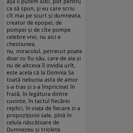
aşa îi putem iubi, pot pentru
ca să spun, şi eu care scriu
cît mai pe scurt şi dumneata,
creator de epopei, de
pompei şi de cîte pompe
celebre vrei, nu aici e
chestiunea,
nu, miracolul, petrecut poate
doar cu fiu-său, care de aia şi
nu de altceva îl invidia urît,
este acela că la Domnia Sa
toată nebunia asta de amor
s-a tras şi s-a împricinat în
frază, în legătura dintre
cuvinte, în tactul fiecărei
replici, în viaţa de fiecare zi a
propoziţiunii sale, pînă în
celula născătoare de
Dumnezeu şi triolete.