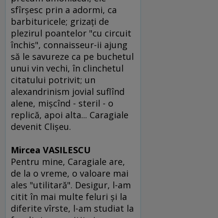
sfîrşesc prin a adormi, ca
barbituricele; grizaţi de
plezirul poantelor "cu circuit
închis", connaisseur-ii ajung
să le savureze ca pe buchetul
unui vin vechi, în clinchetul
citatului potrivit; un
alexandrinism jovial suflînd
alene, mişcînd - steril - o
replică, apoi alta... Caragiale
devenit Clişeu.
Mircea VASILESCU
Pentru mine, Caragiale are,
de la o vreme, o valoare mai
ales "utilitară". Desigur, l-am
citit în mai multe feluri şi la
diferite vîrste, l-am studiat la