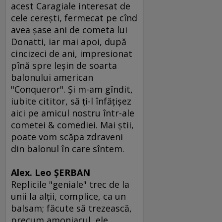
acest Caragiale interesat de
cele cereşti, fermecat pe cînd
avea şase ani de cometa lui
Donatti, iar mai apoi, după
cincizeci de ani, impresionat
pînă spre leşin de soarta
balonului american
"Conqueror". Şi m-am gîndit,
iubite cititor, să ţi-l înfăţişez
aici pe amicul nostru într-ale
cometei & comediei. Mai ştii,
poate vom scăpa zdraveni
din balonul în care sîntem.
Alex. Leo ŞERBAN
Replicile "geniale" trec de la
unii la alţii, complice, ca un
balsam; făcute să trezească,
precum amoniacul, ele