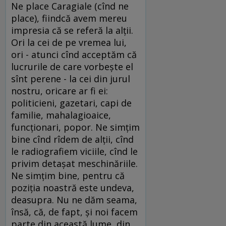
Ne place Caragiale (cînd ne
place), fiindcă avem mereu
impresia că se referă la alţii.
Ori la cei de pe vremea lui,
ori - atunci cînd acceptăm că
lucrurile de care vorbeşte el
sînt perene - la cei din jurul
nostru, oricare ar fi ei:
politicieni, gazetari, capi de
familie, mahalagioaice,
funcţionari, popor. Ne simţim
bine cînd rîdem de alţii, cînd
le radiografiem viciile, cînd le
privim detaşat meschinăriile.
Ne simţim bine, pentru că
poziţia noastră este undeva,
deasupra. Nu ne dăm seama,
însă, că, de fapt, şi noi facem
parte din această lume, din