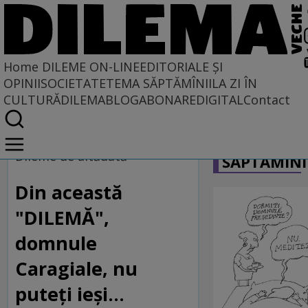
Home
DILEME ON-LINE
EDITORIALE ȘI
OPINII
SOCIETATE
TEMA SĂPTĂMÎNII
LA ZI ÎN
CULTURĂ
DILEMABLOG
ABONARE
DIGITAL
Contact
Home
CARICATU
Dileme on-line
Dileme de altădată
SĂPTĂMÎNI
Din această
"DILEMĂ",
domnule
Caragiale, nu
puteţi ieşi...