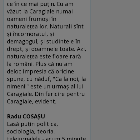
ce în ce mai puţin. Eu am
văzut la Caragiale numai
oameni frumoşi în
naturaleţea lor. Naturali sînt
şi încornoratul, şi
demagogul, şi studintele în
drept, şi doamnele toate. Azi,
naturaleţea este floare rară
la români. Plus că nu am
deloc impresia că oricine
spune, cu năduf, "Ca la noi, la
nimeni!" este un urmaş al lui
Caragiale. Din fericire pentru
Caragiale, evident.
Radu COSAŞU
Lasă puţin politica,
sociologia, teoria,
telejurnalele - acum 5 minute